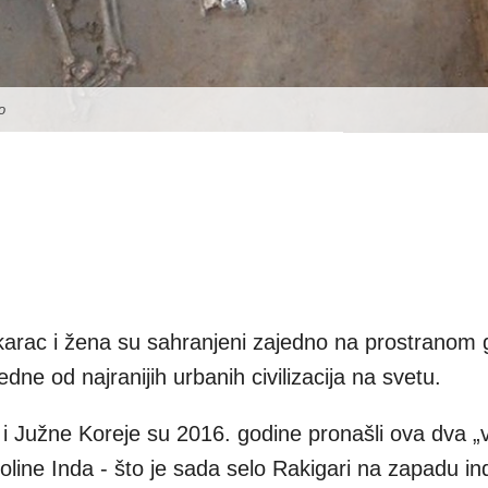
o
arac i žena su sahranjeni zajedno na prostranom g
jedne od najranijih urbanih civilizacija na svetu.
je i Južne Koreje su 2016. godine pronašli ova dva „v
doline Inda - što je sada selo Rakigari na zapadu in