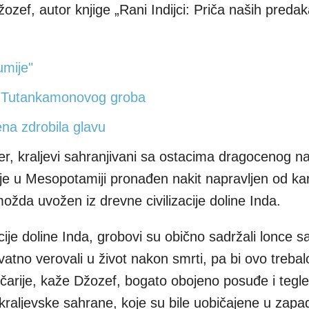
žozef, autor knjige „Rani Indijci: Priča naših predak
umije"
d Tutankamonovog groba
ena zdrobila glavu
r, kraljevi sahranjivani sa ostacima dragocenog nak
a je u Mesopotamiji pronađen nakit napravljen od ka
je možda uvožen iz drevne civilizacije doline Inda.
cije doline Inda, grobovi su obično sadržali lonce 
rovatno verovali u život nakon smrti, pa bi ovo treba
čarije, kaže Džozef, bogato obojeno posuđe i tegl
raljevske sahrane, koje su bile uobičajene u zapadn