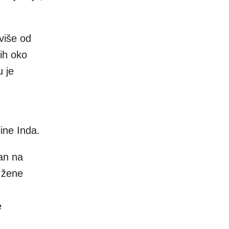
 više od
nih oko
u je
line Inda.
an na
 žene
e