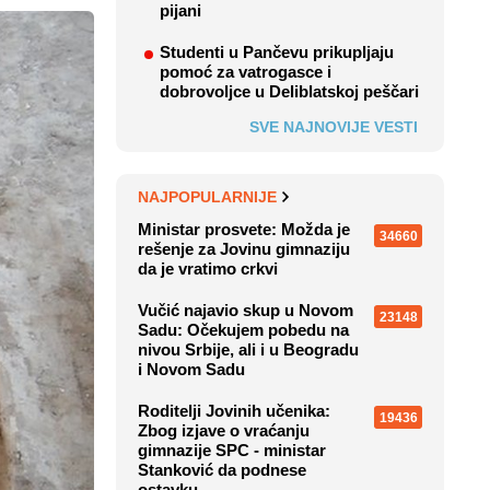
pijani
Studenti u Pančevu prikupljaju
pomoć za vatrogasce i
dobrovoljce u Deliblatskoj peščari
SVE NAJNOVIJE VESTI
NAJPOPULARNIJE
Ministar prosvete: Možda je
34660
rešenje za Jovinu gimnaziju
da je vratimo crkvi
Vučić najavio skup u Novom
23148
Sadu: Očekujem pobedu na
nivou Srbije, ali i u Beogradu
i Novom Sadu
Roditelji Jovinih učenika:
19436
Zbog izjave o vraćanju
gimnazije SPC - ministar
Stanković da podnese
ostavku