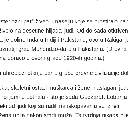
steriozni par" živeo u naselju koje se prostiralo na
živelo na desetine hiljada ljudi. Od do sada otkrive
cije doline Inda u Indiji i Pakistanu, ovo u Rakigarij
poznatiji grad Mohendžo-daro u Pakistanu. (Drevna
rivena upravo u ovom gradu 1920-ih godina.)
 ahreolozi otkriju par u grobu drevne civilizacije do
ka, skeletni ostaci muškarca i žene, naslagani jed
noj jami u Lothalu - što je sada Gudžarat. Lobanja
i od ljudi koji su radili na iskopavanju su izneli
žena ubila nakon smrti muža. Ta tvrdnja nikada nij