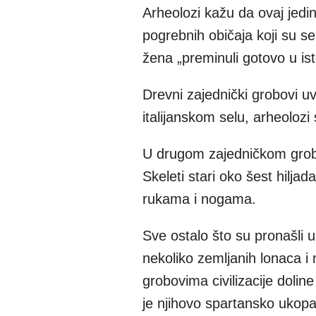
Arheolozi kažu da ovaj jedin
pogrebnih običaja koji su s
žena „preminuli gotovo u ist
Drevni zajednički grobovi uv
italijanskom selu, arheolozi
U drugom zajedničkom grobu 
Skeleti stari oko šest hilja
rukama i nogama.
Sve ostalo što su pronašli u
nekoliko zemljanih lonaca i
grobovima civilizacije dolin
je njihovo spartansko ukopav