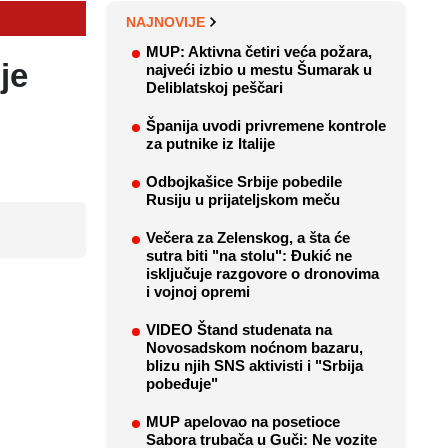
NAJNOVIJE
MUP: Aktivna četiri veća požara,
je
najveći izbio u mestu Šumarak u
Deliblatskoj peščari
Španija uvodi privremene kontrole
za putnike iz Italije
Odbojkašice Srbije pobedile
Rusiju u prijateljskom meču
Večera za Zelenskog, a šta će
sutra biti "na stolu": Đukić ne
isključuje razgovore o dronovima
i vojnoj opremi
VIDEO Štand studenata na
Novosadskom noćnom bazaru,
blizu njih SNS aktivisti i "Srbija
pobeđuje"
MUP apelovao na posetioce
Sabora trubača u Guči: Ne vozite