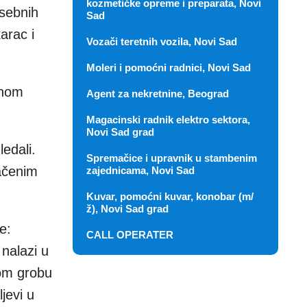
kozmetičke opreme i preparata, Novi
osebnih
Sad
arac i
Vozači teretnih vozila, Novi Sad
.
Moleri i pomoćni radnici, Novi Sad
dnom
Agent za nekretnine, Beograd
Magacinski radnik elektro sektora,
Novi Sad grad
edali.
Spremačice i upravnik u stambenim
kačenim
zajednicama, Novi Sad
Kuvar, pomoćni kuvar, konobar (m/
ž), Novi Sad grad
e:
CALL OPERATER
nalazi u
vom grobu
jevi u