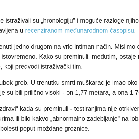
istraživali su „hronologiju" i moguće razloge njiho
avljena u
recenziranom međunarodnom časopisu
.
enuti jedno drugom na vrlo intiman način. Mislimo d
i istovremeno. Kako su preminuli, međutim, ostaje m
koji predvodi istraživački tim.
ubok grob. U trenutku smrti muškarac je imao oko
 su bili prilično visoki - on 1,77 metara, a ona 1,7
zdravi" kada su preminuli - testiranjima nije otrkiv
turima ili bilo kakvo „abnormalno zadebljanje" na lo
li bolesti poput moždane groznice.