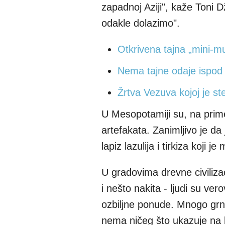
zapadnoj Aziji", kaže Toni D
odakle dolazimo".
Otkrivena tajna „mini-m
Nema tajne odaje ispo
Žrtva Vezuva kojoj je st
U Mesopotamiji su, na prime
artefakata. Zanimljivo je d
lapiz lazulija i tirkiza koji 
U gradovima drevne civiliza
i nešto nakita - ljudi su ve
ozbiljne ponude. Mnogo grn
nema ničeg što ukazuje na k