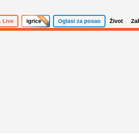
 Live
Igrice
Oglasi za posao
Život
Za