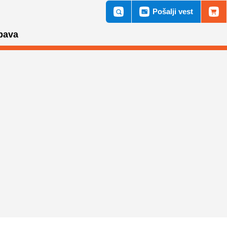
Pošalji vest
bava