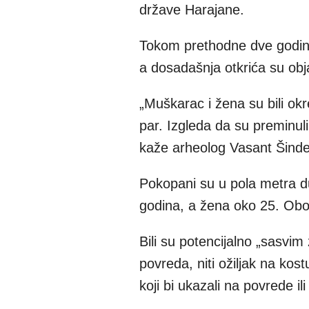
države Harajane.
Tokom prethodne dve godine 
a dosadašnja otkrića su obj
„Muškarac i žena su bili okr
par. Izgleda da su preminul
kaže arheolog Vasant Šinde, 
Pokopani su u pola metra d
godina, a žena oko 25. Oboje
Bili su potencijalno „sasvim 
povreda, niti ožiljak na kos
koji bi ukazali na povrede i