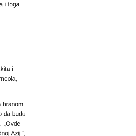
a i toga
ita i
rneola,
sa hranom
lo da budu
e. „Ovde
oj Aziji",