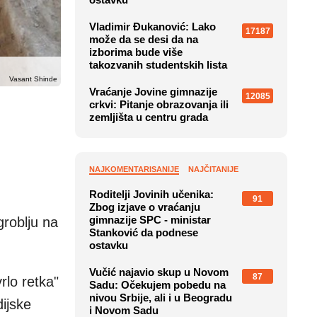
Vladimir Đukanović: Lako
17187
može da se desi da na
izborima bude više
takozvanih studentskih lista
Vasant Shinde
Vraćanje Jovine gimnazije
12085
crkvi: Pitanje obrazovanja ili
zemljišta u centru grada
NAJKOMENTARISANIJE
NAJČITANIJE
Roditelji Jovinih učenika:
91
Zbog izjave o vraćanju
gimnazije SPC - ministar
roblju na
Stanković da podnese
ostavku
Vučić najavio skup u Novom
87
rlo retka"
Sadu: Očekujem pobedu na
nivou Srbije, ali i u Beogradu
dijske
i Novom Sadu