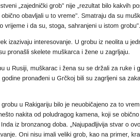
stveni „zajednički grob" nije „rezultat bilo kakvih p
e obično obavljali u to vreme". Smatraju da su mušk
o vrijeme i da su, stoga, sahranjeni u istom grobu"
ek izazivaju interesovanje. U grobu iz neolita u je
 su pronašli skelete muškarca i žene u zagrljaju.
u Rusiji, muškarac i žena su se držali za ruke i gl
da godine pronađeni u Grčkoj bili su zagrljeni sa za
 grobu u Rakigariju bilo je neuobičajeno za to vrem
 nešto nakita od poludragog kamena, koji se obično 
e Inda iz bronzanog doba. „Najupadljivija stvar o o
anje. Oni nisu imali veliki grob, kao na primer, kral