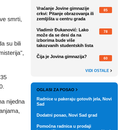
Vraćanje Jovine gimnazije
85
crkvi: Pitanje obrazovanja ili
ve smrti,
zemljišta u centru grada
Vladimir Đukanović: Lako
78
može da se desi da na
izborima bude više
a su bili
takozvanih studentskih lista
isterija",
Čija je Jovina gimnazija?
60
VIDI OSTALE
 35
0.
OGLASI ZA POSAO
Radnice u pakeraju gotovih jela, Novi
ena nijedna
Sad
banjama,
Dodatni posao, Novi Sad grad
Pomoćna radnica u prodaji