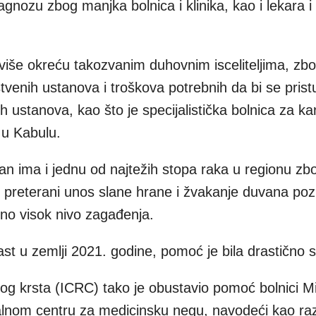
agnozu zbog manjka bolnica i klinika, kao i lekara i
 više okreću takozvanim duhovnim isceliteljima, zb
venih ustanova i troškova potrebnih da bi se pristu
 ustanova, kao što je specijalistička bolnica za ka
a u Kabulu.
an ima i jednu od najtežih stopa raka u regionu zb
ju preterani unos slane hrane i žvakanje duvana po
tno visok nivo zagađenja.
last u zemlji 2021. godine, pomoć je bila drastično
g krsta (ICRC) tako je obustavio pomoć bolnici Mi
lnom centru za medicinsku negu, navodeći kao ra