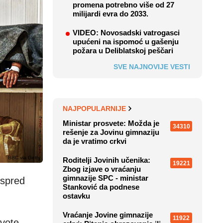
promena potrebno više od 27
milijardi evra do 2033.
VIDEO: Novosadski vatrogasci
upućeni na ispomoć u gašenju
požara u Deliblatskoj peščari
SVE NAJNOVIJE VESTI
NAJPOPULARNIJE
Ministar prosvete: Možda je
34310
rešenje za Jovinu gimnaziju
da je vratimo crkvi
BBC via Getty
Roditelji Jovinih učenika:
19221
Zbog izjave o vraćanju
gimnazije SPC - ministar
ispred
Stanković da podnese
ostavku
Vraćanje Jovine gimnazije
11922
ivote.