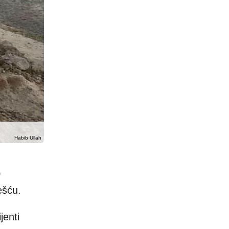
Habib Ullah
0
ešću.
jenti