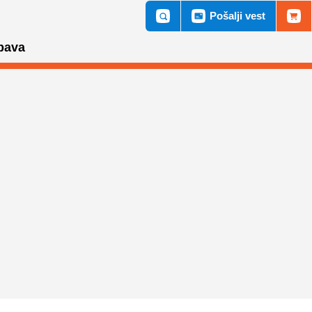
Pošalji vest
bava