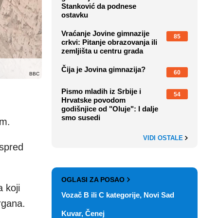
Stanković da podnese
ostavku
Vraćanje Jovine gimnazije
85
crkvi: Pitanje obrazovanja ili
zemljišta u centru grada
Čija je Jovina gimnazija?
60
BBC
Pismo mladih iz Srbije i
54
Hrvatske povodom
godišnjice od "Oluje": I dalje
smo susedi
em.
VIDI OSTALE
ispred
OGLASI ZA POSAO
 koji
Vozač B ili C kategorije, Novi Sad
rgana.
Kuvar, Čenej