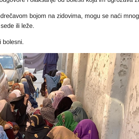
 drečavom bojom na zidovima, mogu se naći mnogi
ede ili leže.
i bolesni.