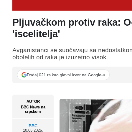
Pljuvačkom protiv raka: O
'iscelitelja'
Avganistanci se suočavaju sa nedostatkom
obolelih od raka je izuzetno visok.
Dodaj 021.rs kao glavni izvor na Google-u
AUTOR
BBC News na
srpskom
BBC
10.05.2026.