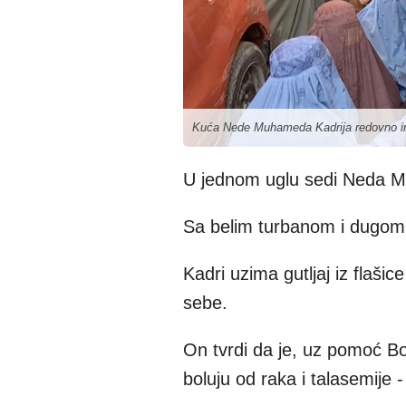
Kuća Nede Muhameda Kadrija redovno ima
U jednom uglu sedi Neda Mu
Sa belim turbanom i dugom
Kadri uzima gutljaj iz flaši
sebe.
On tvrdi da je, uz pomoć Bo
boluju od raka i talasemije 