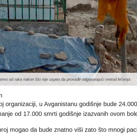
umro od raka nakon što nije uspeo da pronađe odgovarajući metod lečenja
m
j organizaciji, u Avganistanu godišnje bude 24.00
manje od 17.000 smrti godišnje izazvanih ovom bol
 broj mogao da bude znatno viši zato što mnogi paci