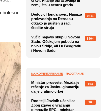
crkvi: Pitanje obrazovanja ili
zemljišta u centru grada
 bolesni
Đedović Handanović: Najniža
9411
proizvodnja na Đerdapu
otkako je pušten u rad,
štedite struju
Vučić najavio skup u Novom
8464
Sadu: Očekujem pobedu na
nivou Srbije, ali i u Beogradu
i Novom Sadu
NAJKOMENTARISANIJE
NAJČITANIJE
Ministar prosvete: Možda je
164
rešenje za Jovinu gimnaziju
da je vratimo crkvi
Roditelji Jovinih učenika:
90
Zbog izjave o vraćanju
gimnazije SPC - ministar