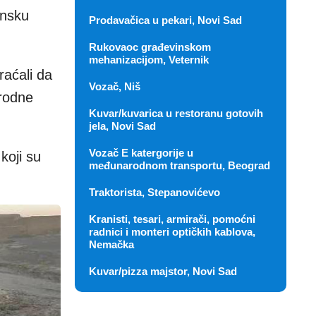
insku
Prodavačica u pekari, Novi Sad
Rukovaoc građevinskom
mehanizacijom, Veternik
raćali da
Vozač, Niš
irodne
Kuvar/kuvarica u restoranu gotovih
jela, Novi Sad
Vozač E katergorije u
koji su
međunarodnom transportu, Beograd
Traktorista, Stepanovićevo
Kranisti, tesari, armirači, pomoćni
radnici i monteri optičkih kablova,
Nemačka
Kuvar/pizza majstor, Novi Sad