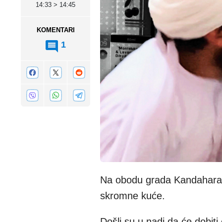
14:33 > 14:45
KOMENTARI
1
Na obodu grada Kandahara u
skromne kuće.
Došli su u nadi da će dobiti