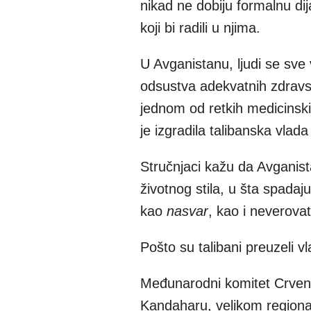
nikad ne dobiju formalnu dij
koji bi radili u njima.
U Avganistanu, ljudi se sve
odsustva adekvatnih zdravst
jednom od retkih medicinskih
je izgradila talibanska vlad
Stručnjaci kažu da Avganist
životnog stila, u šta spada
kao
nasvar
, kao i neverova
Pošto su talibani preuzeli v
Međunarodni komitet Crveno
Kandaharu, velikom regiona