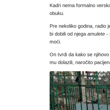
Kadri nema formalno versko
obuku.
Pre nekoliko godina, radio je
bi dobili od njega
amulete
- 
moći.
On tvrdi da kako se njihovo 
mu dolazili, naročito pacijen