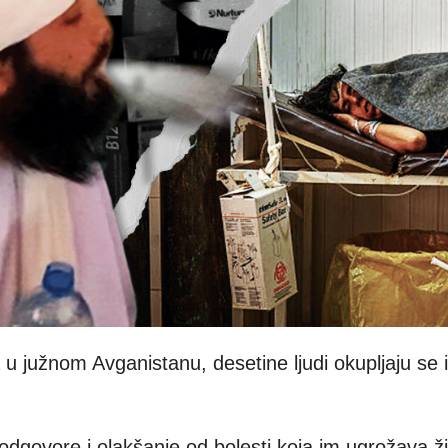
 južnom Avganistanu, desetine ljudi okupljaju se 
 odgovore i olakšanje od bolesti koja im ugrožava ž