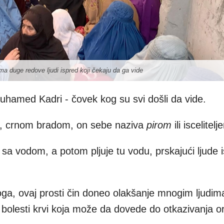
 duge redove ljudi ispred koji čekaju da ga vide
hamed Kadri - čovek kog su svi došli da vide.
, crnom bradom, on sebe naziva
pirom
ili iscelitelj
ce sa vodom, a potom pljuje tu vodu, prskajući ljude 
ga, ovaj prosti čin doneo olakšanje mnogim ljudima
- bolesti krvi koja može da dovede do otkazivanja o