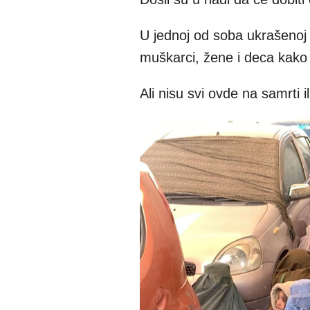
U jednoj od soba ukrašenoj
muškarci, žene i deca kako s
Ali nisu svi ovde na samrti il