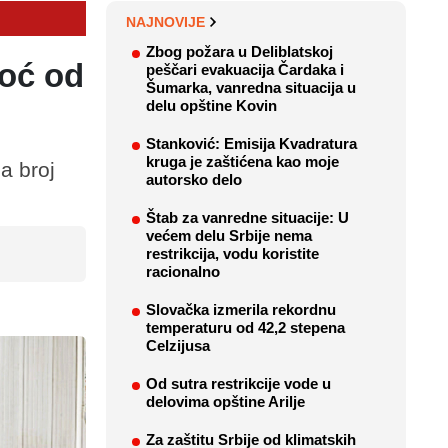
NAJNOVIJE
Zbog požara u Deliblatskoj
moć od
peščari evakuacija Čardaka i
Šumarka, vanredna situacija u
delu opštine Kovin
Stanković: Emisija Kvadratura
kruga je zaštićena kao moje
a broj
autorsko delo
Štab za vanredne situacije: U
većem delu Srbije nema
restrikcija, vodu koristite
racionalno
Slovačka izmerila rekordnu
temperaturu od 42,2 stepena
Celzijusa
Od sutra restrikcije vode u
delovima opštine Arilje
Za zaštitu Srbije od klimatskih