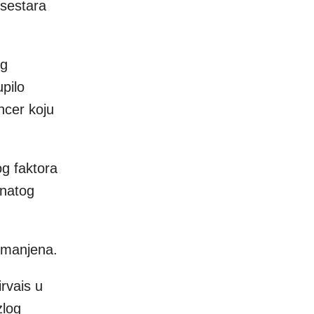
 sestara
og
pilo
ncer koju
og faktora
znatog
 smanjena.
rvais u
zlog