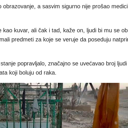
 obrazovanje, a sasvim sigurno nije prošao medic
 kao kuvar, ali čak i tad, kaže on, ljudi bi mu se ob
mali predmeti za koje se veruje da poseduju natpr
stanje popravljalo, značajno se uvećavao broj ljudi 
ata koji boluju od raka.