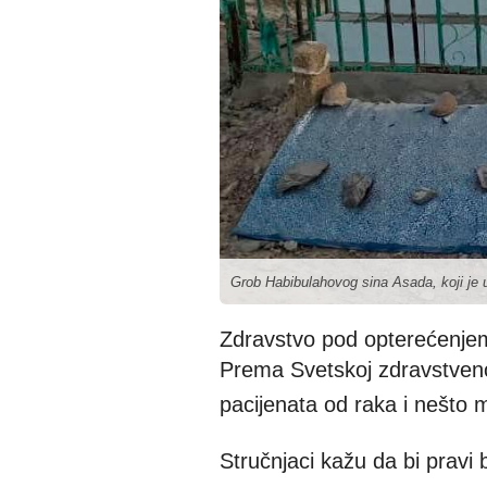
Grob Habibulahovog sina Asada, koji je 
Zdravstvo pod opterećenje
Prema Svetskoj zdravstveno
pacijenata od raka i nešto 
Stručnjaci kažu da bi pravi