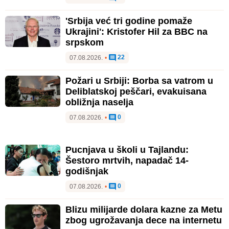
'Srbija već tri godine pomaže
Ukrajini': Kristofer Hil za BBC na
srpskom
22
07.08.2026.
•
Požari u Srbiji: Borba sa vatrom u
Deliblatskoj peščari, evakuisana
obližnja naselja
0
07.08.2026.
•
Pucnjava u školi u Tajlandu:
Šestoro mrtvih, napadač 14-
godišnjak
0
07.08.2026.
•
Blizu milijarde dolara kazne za Metu
zbog ugrožavanja dece na internetu