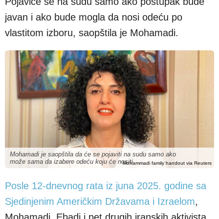
Pojaviće se na sudu samo ako postupak bude
javan i ako bude mogla da nosi odeću po
vlastitom izboru, saopštila je Mohamadi.
Mohamadi je saopštila da će se pojaviti na sudu samo ako
može sama da izabere odeću koju će nositi
Mohammadi family handout via Reuters
Posle 12-dnevnog rata iz juna 2025. godine sa
Sjedinjenim Američkim Državama i Izraelom
,
Mohamadi, Ebadi i pet drugih iranskih aktivista