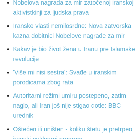
Nobelova nagrada za mir zatočenoj iranskoj
aktivistkinji za ljudska prava
Iranske vlasti nemilosrdne: Nova zatvorska
kazna dobitnici Nobelove nagrade za mir
Kakav je bio život žena u Iranu pre Islamske
revolucije
'Više mi nisi sestra': Svađe u iranskim
porodicama zbog rata
Autoritarni režimi umiru postepeno, zatim
naglo, ali Iran još nije stigao dotle: BBC
urednik
Oštećen ili uništen - koliku štetu je pretrpeo
iranski nuklearni program