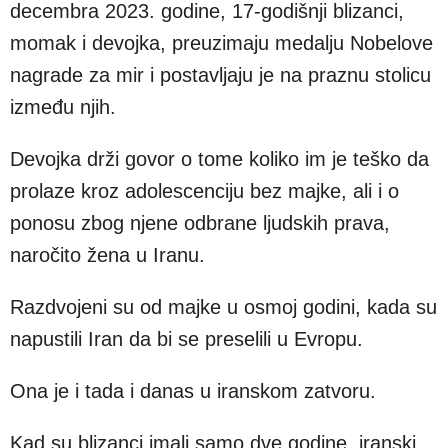
decembra 2023. godine, 17-godišnji blizanci,
momak i devojka, preuzimaju medalju Nobelove
nagrade za mir i postavljaju je na praznu stolicu
između njih.
Devojka drži govor o tome koliko im je teško da
prolaze kroz adolescenciju bez majke, ali i o
ponosu zbog njene odbrane ljudskih prava,
naročito žena u Iranu.
Razdvojeni su od majke u osmoj godini, kada su
napustili Iran da bi se preselili u Evropu.
Ona je i tada i danas u iranskom zatvoru.
Kad su blizanci imali samo dve godine, iranski