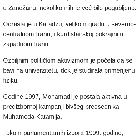
u Zandžanu, nekoliko njih je već bilo pogubljeno.
Odrasla je u Karadžu, velikom gradu u severno-
centralnom Iranu, i kurdistanskoj pokrajini u
zapadnom Iranu.
Ozbiljnim političkim aktivizmom je počela da se
bavi na univerzitetu, dok je studirala primenjenu
fiziku.
Godine 1997, Mohamadi je postala aktivna u
predizbornoj kampanji bivšeg predsednika
Muhameda Katamija.
Tokom parlamentarnih izbora 1999. godine,