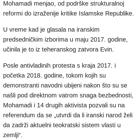
Mohamadi menjao, od podrške strukturalnoj
reformi do izraženije kritike Islamske Republike.
U vreme kad je glasala na iranskim
predsedničkim izborima u maju 2017. godine,
učinila je to iz teheranskog zatvora Evin.
Posle antivladinih protesta s kraja 2017. i
početka 2018. godine, tokom kojih su
demonstranti navodni ubijeni nakon što su se
našli pod direktnom vatrom snaga bezbednosti,
Mohamadi i 14 drugih aktivista pozvali su na
referendum da se „utvrdi da li iranski narod želi
da zadrži aktuelni teokratski sistem vlasti u
zemlji“.