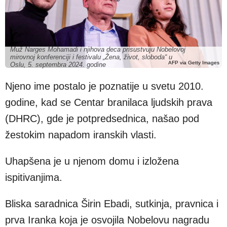
Muž Narges Mohamadi i njihova deca prisustvuju Nobelovoj
mirovnoj konferenciji i festivalu „Žena, život, sloboda“ u
AFP via Getty Images
Oslu, 5. septembra 2024. godine
Njeno ime postalo je poznatije u svetu 2010.
godine, kad se Centar branilaca ljudskih prava
(DHRC), gde je potpredsednica, našao pod
žestokim napadom iranskih vlasti.
Uhapšena je u njenom domu i izložena
ispitivanjima.
Bliska saradnica Širin Ebadi, sutkinja, pravnica i
prva Iranka koja je osvojila Nobelovu nagradu