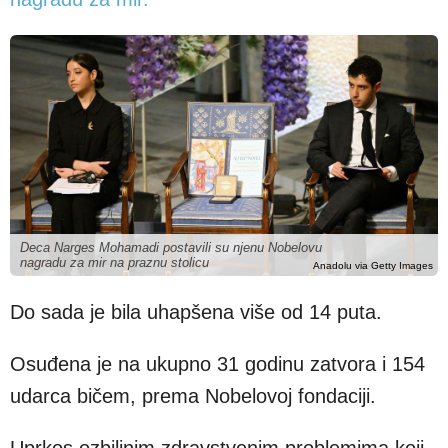
Deca Narges Mohamadi postavili su njenu Nobelovu
nagradu za mir na praznu stolicu
Anadolu via Getty Images
Do sada je bila uhapšena više od 14 puta.
Osuđena je na ukupno 31 godinu zatvora i 154
udarca bičem, prema Nobelovoj fondaciji.
Uprkos ozbiljnim zdravstvenim problemima koji