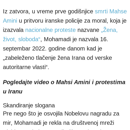
Iz zatvora, u vreme prve godišnjice
smrti Mahse
Amini
u pritvoru iranske policije za moral, koja je
izazvala
nacionalne proteste
nazvane
„Žena,
život, sloboda“
, Mohamadi je nazvala 16.
septembar 2022. godine danom kad je
„zabeleženo tlačenje žena Irana od verske
autoritarne vlasti“.
Pogledajte video o Mahsi Amini i protestima
u Iranu
Skandiranje slogana
Pre nego što je osvojila Nobelovu nagradu za
mir, Mohamadi je rekla na društvenoj mreži