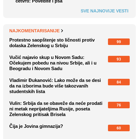
četvrti: Povedite i psa
SVE NAJNOVIJE VESTI
NAJKOMENTARISANIJE
Protestno saopštenje sto ličnosti protiv
99
dolaska Zelenskog u Srbiju
Vučić najavio skup u Novom Sadu:
93
Očekujem pobedu na nivou Srbije, ali i u
Beogradu i Novom Sadu
Vladimir Đukanović: Lako može da se desi
84
da na izborima bude više takozvanih
studentskih lista
Vulin: Srbija da se obaveže da neće prodati
76
ni metak neprijateljima Rusije, poseta
Zelenskog pritisak Brisela
Čija je Jovina gimnazija?
60