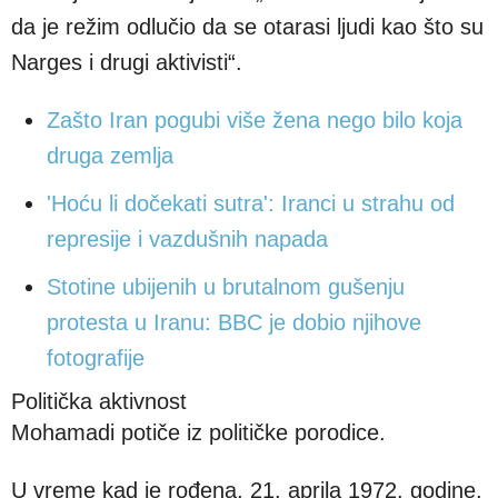
da je režim odlučio da se otarasi ljudi kao što su
Narges i drugi aktivisti“.
Zašto Iran pogubi više žena nego bilo koja
druga zemlja
'Hoću li dočekati sutra': Iranci u strahu od
represije i vazdušnih napada
Stotine ubijenih u brutalnom gušenju
protesta u Iranu: BBC je dobio njihove
fotografije
Politička aktivnost
Mohamadi potiče iz političke porodice.
U vreme kad je rođena, 21. aprila 1972. godine,