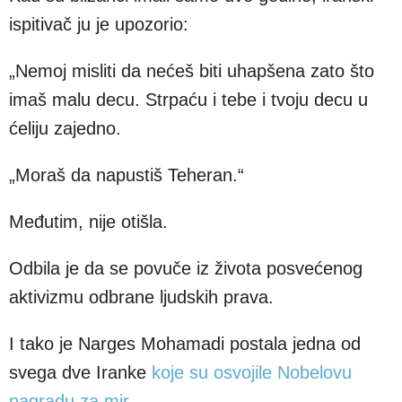
ispitivač ju je upozorio:
„Nemoj misliti da nećeš biti uhapšena zato što
imaš malu decu. Strpaću i tebe i tvoju decu u
ćeliju zajedno.
„Moraš da napustiš Teheran.“
Međutim, nije otišla.
Odbila je da se povuče iz života posvećenog
aktivizmu odbrane ljudskih prava.
I tako je Narges Mohamadi postala jedna od
svega dve Iranke
koje su osvojile Nobelovu
nagradu za mir.