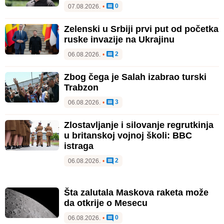
0
07.08.2026.
•
Zelenski u Srbiji prvi put od početka
ruske invazije na Ukrajinu
2
06.08.2026.
•
Zbog čega je Salah izabrao turski
Trabzon
3
06.08.2026.
•
Zlostavljanje i silovanje regrutkinja
u britanskoj vojnoj školi: BBC
istraga
2
06.08.2026.
•
Šta zalutala Maskova raketa može
da otkrije o Mesecu
0
06.08.2026.
•