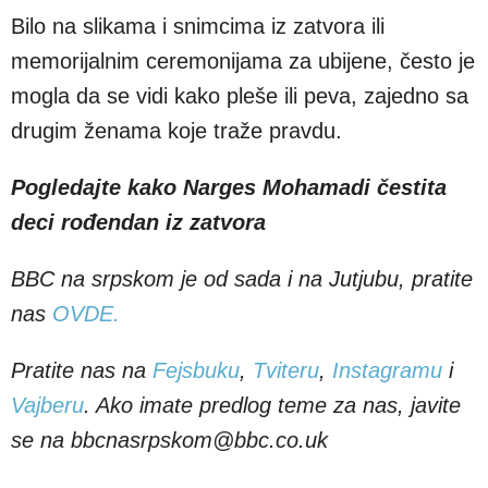
Bilo na slikama i snimcima iz zatvora ili
memorijalnim ceremonijama za ubijene, često je
mogla da se vidi kako pleše ili peva, zajedno sa
drugim ženama koje traže pravdu.
Pogledajte kako Narges Mohamadi čestita
deci rođendan iz zatvora
BBC na srpskom je od sada i na Jutjubu, pratite
nas
OVDE.
Pratite nas na
Fejsbuku
,
Tviteru
,
Instagramu
i
Vajberu
. Ako imate predlog teme za nas, javite
se na bbcnasrpskom@bbc.co.uk