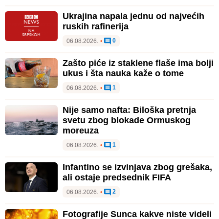
Ukrajina napala jednu od najvećih
ruskih rafinerija
0
06.08.2026.
•
Zašto piće iz staklene flaše ima bolji
ukus i šta nauka kaže o tome
1
06.08.2026.
•
Nije samo nafta: Biloška pretnja
svetu zbog blokade Ormuskog
moreuza
1
06.08.2026.
•
Infantino se izvinjava zbog grešaka,
ali ostaje predsednik FIFA
2
06.08.2026.
•
Fotografije Sunca kakve niste videli