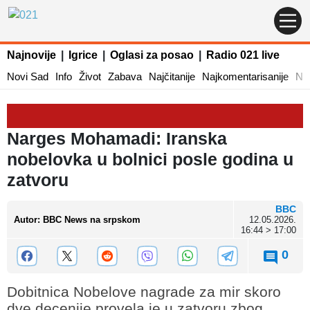
Najnovije
|
Igrice
|
Oglasi za posao
|
Radio 021 live
Novi Sad
Info
Život
Zabava
Najčitanije
Najkomentarisanije
Naj
Narges Mohamadi: Iranska
nobelovka u bolnici posle godina u
zatvoru
BBC
Autor
:
BBC News na srpskom
12.05.2026.
16:44 > 17:00
0
Dobitnica Nobelove nagrade za mir skoro
dve decenije provela je u zatvoru zbog