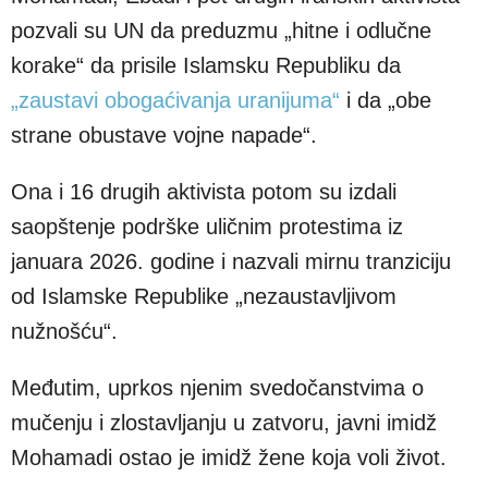
pozvali su UN da preduzmu „hitne i odlučne
korake“ da prisile Islamsku Republiku da
„zaustavi obogaćivanja uranijuma“
i da „obe
strane obustave vojne napade“.
Ona i 16 drugih aktivista potom su izdali
saopštenje podrške uličnim protestima iz
januara 2026. godine i nazvali mirnu tranziciju
od Islamske Republike „nezaustavljivom
nužnošću“.
Međutim, uprkos njenim svedočanstvima o
mučenju i zlostavljanju u zatvoru, javni imidž
Mohamadi ostao je imidž žene koja voli život.