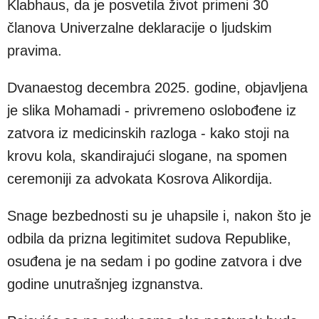
Klabhaus, da je posvetila život primeni 30
članova Univerzalne deklaracije o ljudskim
pravima.
Dvanaestog decembra 2025. godine, objavljena
je slika Mohamadi - privremeno oslobođene iz
zatvora iz medicinskih razloga - kako stoji na
krovu kola, skandirajući slogane, na spomen
ceremoniji za advokata Kosrova Alikordija.
Snage bezbednosti su je uhapsile i, nakon što je
odbila da prizna legitimitet sudova Republike,
osuđena je na sedam i po godine zatvora i dve
godine unutrašnjeg izgnanstva.