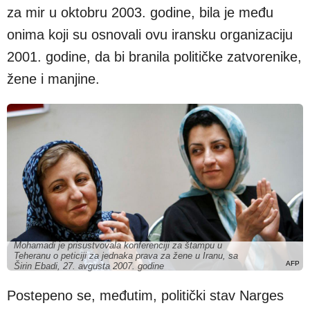
za mir u oktobru 2003. godine, bila je među
onima koji su osnovali ovu iransku organizaciju
2001. godine, da bi branila političke zatvorenike,
žene i manjine.
Mohamadi je prisustvovala konferenciji za štampu u
Teheranu o peticiji za jednaka prava za žene u Iranu, sa
AFP
Širin Ebadi, 27. avgusta 2007. godine
Postepeno se, međutim, politički stav Narges