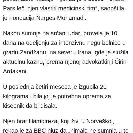
Pars leči njen vlastiti medicinski tim“, saopštila
je Fondacija Narges Mohamadi.
Nakon sumnje na srčani udar, provela je 10
dana na odeljenju za intenzivnu negu bolnice u
gradu Zandžanu, na severu Irana, gde je služila
aktuelnu kaznu, prema njenoj advokatkinji Čirin
Ardakani.
U poslednja četiri meseca je izgubila 20
kilograma i bila joj je potrebna oprema za
kiseonik da bi disala.
Njen brat Hamdireza, koji živi u Norveškoj,
rekao je za BBC njuz da „nimalo ne sumnja u to