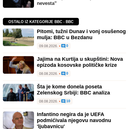
nevesta"
OSTALO IZ KATEGORIJE BBC - BBC
Pitomi, tužni Dunav i vonj osušenog
mulja: BBC u Bezdanu
0
09.08.2026.
•
Jajima na Kurtija u skupštini: Nova
epizoda kosovske političke krize
0
08.08.2026.
•
Šta je kome donela poseta
Zelenskog Srbiji: BBC analiza
10
08.08.2026.
•
Infantino negira da je UEFA
podmićivala njegovu navodnu
'ljubavnicu'