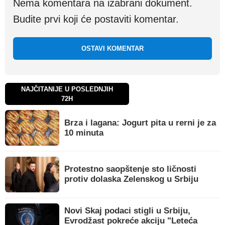
Nema komentara na izabrani dokument.
Budite prvi koji će postaviti komentar.
OSTAVI KOMENTAR
NAJČITANIJE U POSLEDNJIH
72H
Brza i lagana: Jogurt pita u rerni je za
10 minuta
Protestno saopštenje sto ličnosti
protiv dolaska Zelenskog u Srbiju
Novi Skaj podaci stigli u Srbiju,
Evrodžast pokreće akciju "Leteća