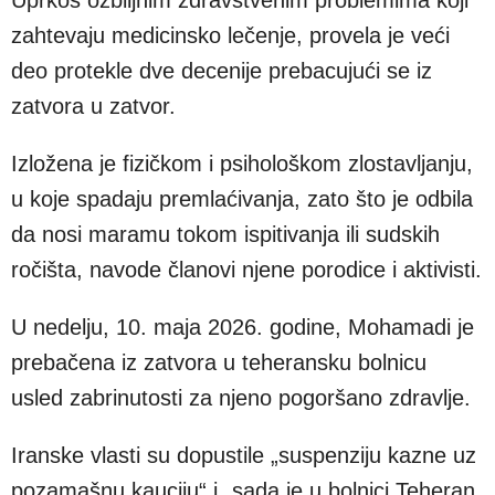
zahtevaju medicinsko lečenje, provela je veći
deo protekle dve decenije prebacujući se iz
zatvora u zatvor.
Izložena je fizičkom i psihološkom zlostavljanju,
u koje spadaju premlaćivanja, zato što je odbila
da nosi maramu tokom ispitivanja ili sudskih
ročišta, navode članovi njene porodice i aktivisti.
U nedelju, 10. maja 2026. godine, Mohamadi je
prebačena iz zatvora u teheransku bolnicu
usled zabrinutosti za njeno pogoršano zdravlje.
Iranske vlasti su dopustile „suspenziju kazne uz
pozamašnu kauciju“ i „sada je u bolnici Teheran