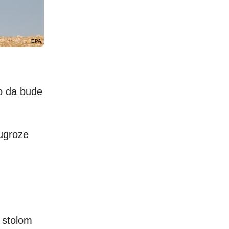
EPA
o da bude
 ugroze
 stolom