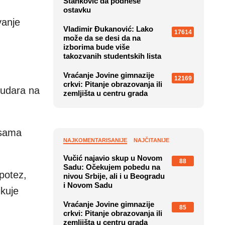
Stanković da podnese
ostavku
vanje
Vladimir Đukanović: Lako
17614
može da se desi da na
izborima bude više
takozvanih studentskih lista
Vraćanje Jovine gimnazije
12169
crkvi: Pitanje obrazovanja ili
 udara na
zemljišta u centru grada
 sama
NAJKOMENTARISANIJE
NAJČITANIJE
Vučić najavio skup u Novom
88
Sadu: Očekujem pobedu na
potez,
nivou Srbije, ali i u Beogradu
i Novom Sadu
ikuje
Vraćanje Jovine gimnazije
85
crkvi: Pitanje obrazovanja ili
zemljišta u centru grada