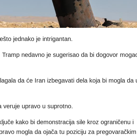
što jednako je intrigantan.
d Tramp nedavno je sugerisao da bi dogovor moga
lagala da će Iran izbegavati dela koja bi mogla da
 veruje upravo u suprotno.
aključe kako bi demonstracija sile kroz ograničenu i
apravo mogla da ojača tu poziciju za pregovaračkim