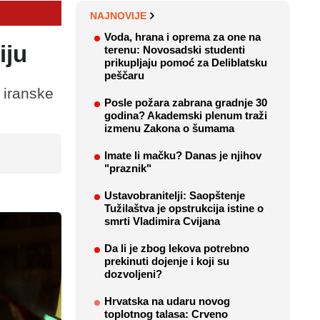
NAJNOVIJE
Voda, hrana i oprema za one na
iju
terenu: Novosadski studenti
prikupljaju pomoć za Deliblatsku
peščaru
 iranske
Posle požara zabrana gradnje 30
godina? Akademski plenum traži
izmenu Zakona o šumama
Imate li mačku? Danas je njihov
"praznik"
Ustavobranitelji: Saopštenje
Tužilaštva je opstrukcija istine o
smrti Vladimira Cvijana
Da li je zbog lekova potrebno
prekinuti dojenje i koji su
dozvoljeni?
Hrvatska na udaru novog
toplotnog talasa: Crveno