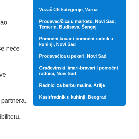
Vozač CE kategorije, Varna
Prodavac/čica u marketu, Novi Sad,
kao
Temerin, Budisava, Šangaj
Pomoćni kuvar i pomoćni radnik u
kuhinji, Novi Sad
še neće
Prodavačica u pekari, Novi Sad
Građevinski limari-bravari i pomoćni
radnici, Novi Sad
ove
Radnici za berbu malina, Arilje
Kasir/radnik u kuhinji, Beograd
a partnera.
ilitetu.