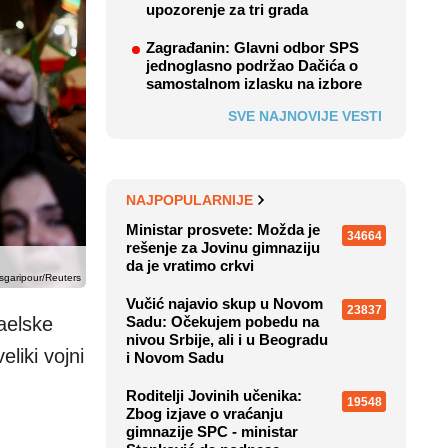
upozorenje za tri grada
Zagrađanin: Glavni odbor SPS
jednoglasno podržao Dačića o
samostalnom izlasku na izbore
SVE NAJNOVIJE VESTI
NAJPOPULARNIJE
Ministar prosvete: Možda je
34664
rešenje za Jovinu gimnaziju
da je vratimo crkvi
sgaripour/Reuters
Vučić najavio skup u Novom
23837
aelske
Sadu: Očekujem pobedu na
nivou Srbije, ali i u Beogradu
liki vojni
i Novom Sadu
Roditelji Jovinih učenika:
19548
Zbog izjave o vraćanju
gimnazije SPC - ministar