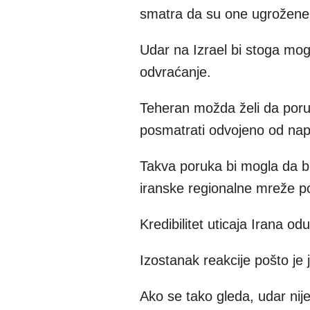
smatra da su one ugrožene
Udar na Izrael bi stoga mo
odvraćanje.
Teheran možda želi da poru
posmatrati odvojeno od na
Takva poruka bi mogla da bu
iranske regionalne mreže p
Kredibilitet uticaja Irana od
Izostanak reakcije pošto je 
Ako se tako gleda, udar nij