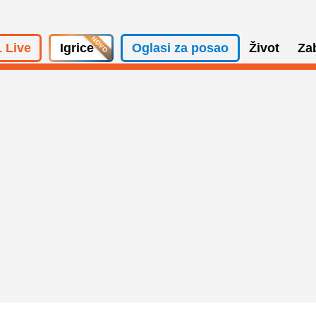
 Live
Igrice
Oglasi za posao
Život
Za