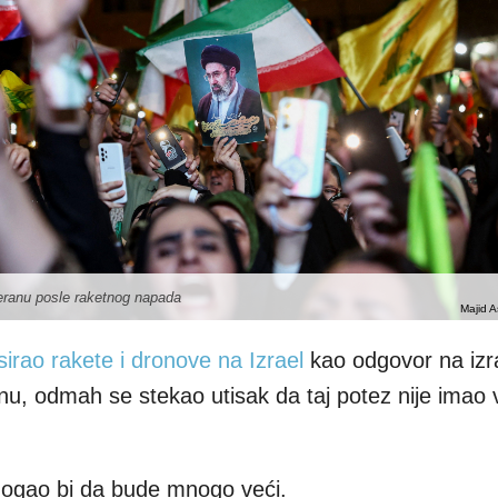
eheranu posle raketnog napada
Majid A
sirao rakete i dronove na Izrael
kao odgovor na izr
, odmah se stekao utisak da taj potez nije imao ve
 mogao bi da bude mnogo veći.