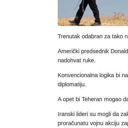
Trenutak odabran za tako ne
Američki predsednik Donal
nadohvat ruke.
Konvencionalna logika bi na
diplomatiju.
A opet bi Teheran mogao da
Iranski lideri su mogli da z
proračunatu vojnu akciju z