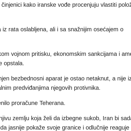
injenici kako iranske vođe procenjuju vlastiti polo
 iz rata oslabljena, ali i sa snažnijim osećajem o
kom vojnom pritisku, ekonomskim sankcijama i ame
e opstala.
 njen bezbednosni aparat je ostao netaknut, a nije i
nim predviđanjima njegovih protivnika.
nilo proračune Teherana.
jivu zemlju koja želi da izbegne sukob, Iran bi s
 da jasnije pokaže svoje granice i odlučnije reaguje