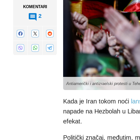
KOMENTARI
2
Antiamerički i antizraelski protesti u T
Kada je Iran tokom noći
lan
napade na Hezbolah u Libanu
efekat.
Politički značaj, međutim,