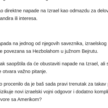
o direktne napade na Izrael kao odmazdu za delo
andira ili interesa.
apada na jednog od njegovih saveznika, izraelskog
 je povezana sa Hezbolahom u južnom Bejrutu.
ak saopštila da će obustaviti napade na Izrael, ali
 otvara važno pitanje.
o procenilo da je baš sada pravi trenutak za takav 
rizikuje novi izraelski vojni odgovor i dodatno kompl
ovore sa Amerikom?