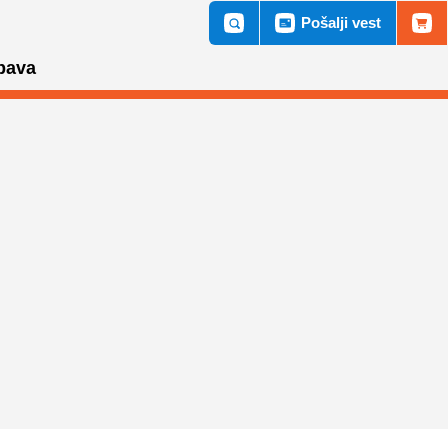
Pošalji vest
bava