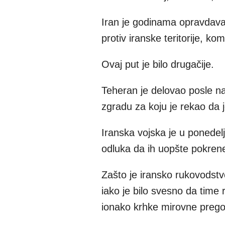
Iran je godinama opravdava
protiv iranske teritorije, kom
Ovaj put je bilo drugačije.
Teheran je delovao posle n
zgradu za koju je rekao da
Iranska vojska je u ponedelj
odluka da ih uopšte pokrene
Zašto je iransko rukovodstv
iako je bilo svesno da time 
ionako krhke mirovne preg