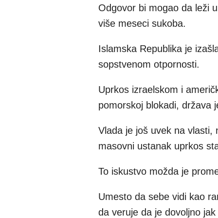
Odgovor bi mogao da leži u č
više meseci sukoba.
Islamska Republika je izašla
sopstvenom otpornosti.
Uprkos izraelskom i američ
pomorskoj blokadi, država j
Vlada je još uvek na vlasti,
masovni ustanak uprkos stal
To iskustvo možda je prome
Umesto da sebe vidi kao ran
da veruje da je dovoljno jak