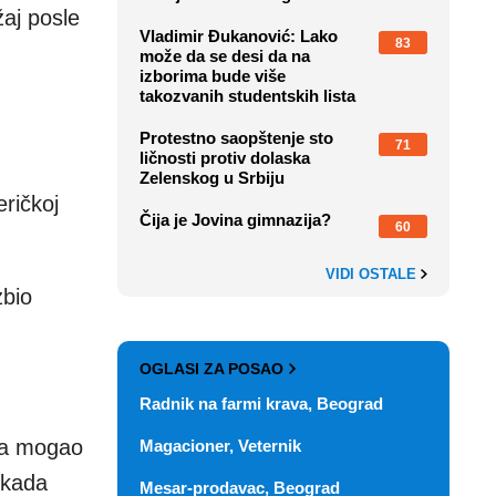
žaj posle
Vladimir Đukanović: Lako
83
može da se desi da na
izborima bude više
takozvanih studentskih lista
Protestno saopštenje sto
71
ličnosti protiv dolaska
Zelenskog u Srbiju
ričkoj
Čija je Jovina gimnazija?
60
VIDI OSTALE
zbio
OGLASI ZA POSAO
Radnik na farmi krava, Beograd
ada mogao
Magacioner, Veternik
 kada
Mesar-prodavac, Beograd