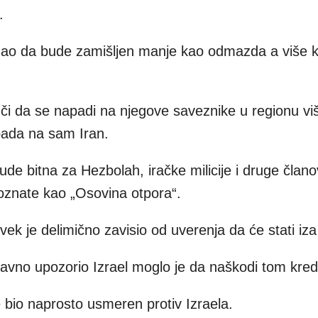
.
gao da bude zamišljen manje kao odmazda a više 
či da se napadi na njegove saveznike u regionu vi
pada na sam Iran.
de bitna za Hezbolah, iračke milicije i druge član
oznate kao „Osovina otpora“.
uvek je delimično zavisio od uverenja da će stati iz
javno upozorio Izrael moglo je da naškodi tom kredib
e bio naprosto usmeren protiv Izraela.