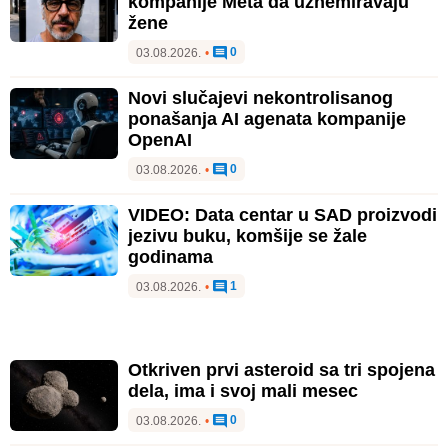
kompanije Meta da uznemiravaju
žene
0
03.08.2026.
•
Novi slučajevi nekontrolisanog
ponašanja AI agenata kompanije
OpenAI
0
03.08.2026.
•
VIDEO: Data centar u SAD proizvodi
jezivu buku, komšije se žale
godinama
1
03.08.2026.
•
Otkriven prvi asteroid sa tri spojena
dela, ima i svoj mali mesec
0
03.08.2026.
•