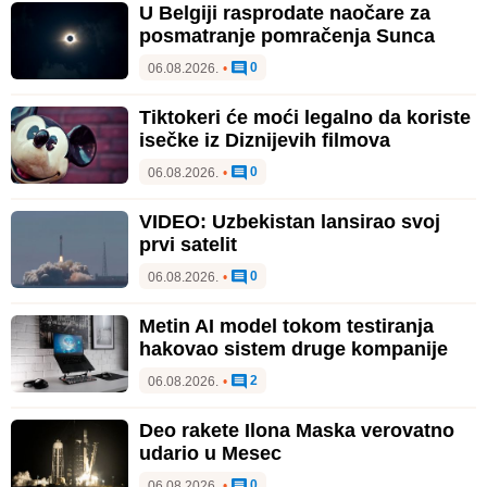
U Belgiji rasprodate naočare za
posmatranje pomračenja Sunca
0
06.08.2026.
•
Tiktokeri će moći legalno da koriste
isečke iz Diznijevih filmova
0
06.08.2026.
•
VIDEO: Uzbekistan lansirao svoj
prvi satelit
0
06.08.2026.
•
Metin AI model tokom testiranja
hakovao sistem druge kompanije
2
06.08.2026.
•
Deo rakete Ilona Maska verovatno
udario u Mesec
0
06.08.2026.
•