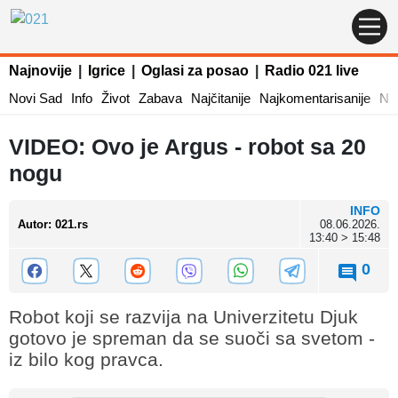
Najnovije
|
Igrice
|
Oglasi za posao
|
Radio 021 live
Novi Sad
Info
Život
Zabava
Najčitanije
Najkomentarisanije
Naj
VIDEO: Ovo je Argus - robot sa 20
nogu
INFO
Autor
:
021.rs
08.06.2026.
13:40 > 15:48
0
Robot koji se razvija na Univerzitetu Djuk
gotovo je spreman da se suoči sa svetom -
iz bilo kog pravca.