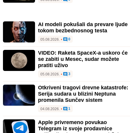
AI modeli pokušali da prevare ljude
tokom bezbednosnog testa
0
05.08.2026.
•
VIDEO: Raketa SpaceX-a uskoro će
se zabiti u Mesec, sudar možete
pratiti uživo
3
05.08.2026.
•
Otkriveni tragovi drevne katastrofe:
Serija sudara u blizini Neptuna
promenila Sunčev sistem
1
04.08.2026.
•
Apple privremeno povukao
Telegram iz svoje prodavnice