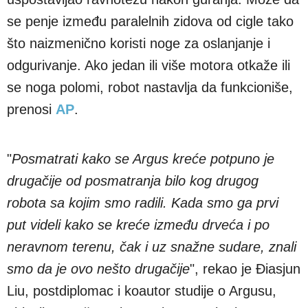
se penje između paralelnih zidova od cigle tako
što naizmenično koristi noge za oslanjanje i
odgurivanje. Ako jedan ili više motora otkaže ili
se noga polomi, robot nastavlja da funkcioniše,
prenosi
AP
.
"
Posmatrati kako se Argus kreće potpuno je
drugačije od posmatranja bilo kog drugog
robota sa kojim smo radili. Kada smo ga prvi
put videli kako se kreće između drveća i po
neravnom terenu, čak i uz snažne sudare, znali
smo da je ovo nešto drugačije
", rekao je Điasjun
Liu, postdiplomac i koautor studije o Argusu,