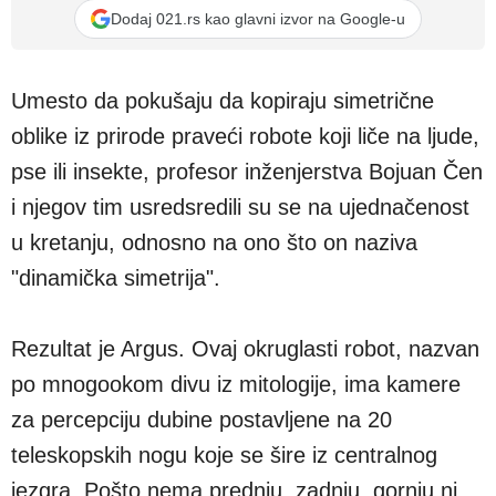
Dodaj 021.rs kao glavni izvor na Google-u
Umesto da pokušaju da kopiraju simetrične
oblike iz prirode praveći robote koji liče na ljude,
pse ili insekte, profesor inženjerstva Bojuan Čen
i njegov tim usredsredili su se na ujednačenost
u kretanju, odnosno na ono što on naziva
"dinamička simetrija".
Rezultat je Argus. Ovaj okruglasti robot, nazvan
po mnogookom divu iz mitologije, ima kamere
za percepciju dubine postavljene na 20
teleskopskih nogu koje se šire iz centralnog
jezgra. Pošto nema prednju, zadnju, gornju ni