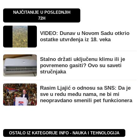
NAJČITANIJE U POSLEDNJIH
72H
VIDEO: Dunav u Novom Sadu otkrio
ostatke utvrđenja iz 18. veka
Stalno držati uključenu klimu ili je
povremeno gasiti? Ovo su saveti
stručnjaka
Rasim Ljajić o odnosu sa SNS: Da je
sve u redu među nama, ne bi mi
neopravdano smenili pet funkcionera
OSTALO IZ KATEGORIJE INFO - NAUKA I TEHNOLOGIJA