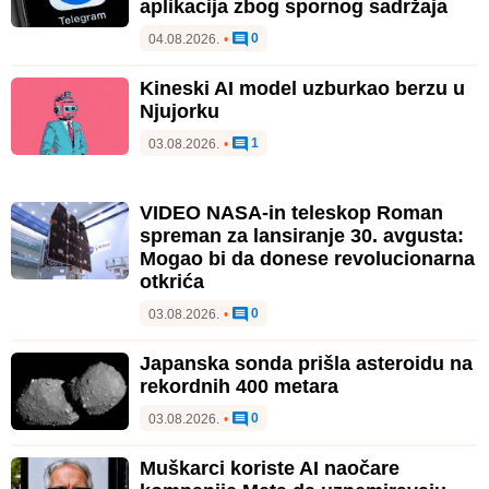
aplikacija zbog spornog sadržaja
0
04.08.2026.
•
Kineski AI model uzburkao berzu u
Njujorku
1
03.08.2026.
•
VIDEO NASA-in teleskop Roman
spreman za lansiranje 30. avgusta:
Mogao bi da donese revolucionarna
otkrića
0
03.08.2026.
•
Japanska sonda prišla asteroidu na
rekordnih 400 metara
0
03.08.2026.
•
Muškarci koriste AI naočare