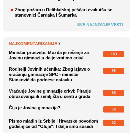
Zbog požara u Deliblatskoj peščari evakuišu se
stanovnici Čardaka i Šumarka
SVE NAJNOVIJE VESTI
NAJKOMENTARISANIJE
Ministar prosvete: Možda je rešenje za
163
Jovinu gimnaziju da je vratimo crkvi
Roditelji Jovinih učenika: Zbog izjave o
88
vraćanju gimnazije SPC - ministar
Stanković da podnese ostavku
Vraćanje Jovine gimnazije crkvi: Pitanje
85
obrazovanja ili zemljišta u centru grada
Čija je Jovina gimnazija?
59
Pismo mladih iz Srbije i Hrvatske povodom
52
godišnjice od "Oluje": I dalje smo susedi