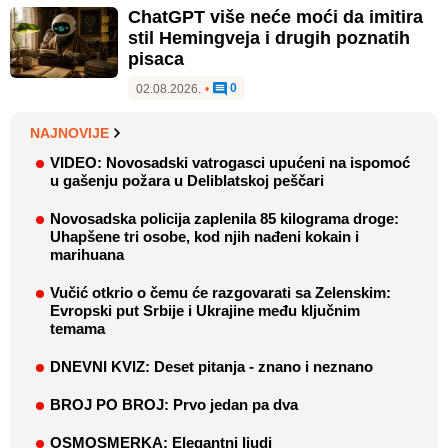
ChatGPT više neće moći da imitira
stil Hemingveja i drugih poznatih
pisaca
0
02.08.2026.
•
NAJNOVIJE
VIDEO: Novosadski vatrogasci upućeni na ispomoć
u gašenju požara u Deliblatskoj peščari
Novosadska policija zaplenila 85 kilograma droge:
Uhapšene tri osobe, kod njih nađeni kokain i
marihuana
Vučić otkrio o čemu će razgovarati sa Zelenskim:
Evropski put Srbije i Ukrajine među ključnim
temama
DNEVNI KVIZ: Deset pitanja - znano i neznano
BROJ PO BROJ: Prvo jedan pa dva
OSMOSMERKA: Elegantni ljudi