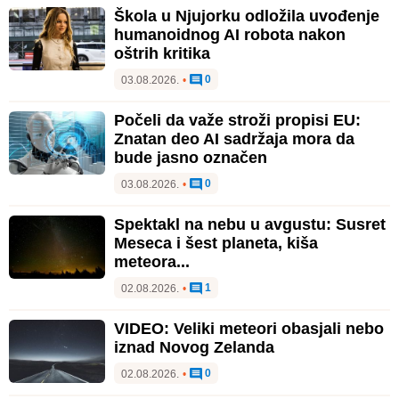
Škola u Njujorku odložila uvođenje
humanoidnog AI robota nakon
oštrih kritika
0
03.08.2026.
•
Počeli da važe stroži propisi EU:
Znatan deo AI sadržaja mora da
bude jasno označen
0
03.08.2026.
•
Spektakl na nebu u avgustu: Susret
Meseca i šest planeta, kiša
meteora...
1
02.08.2026.
•
VIDEO: Veliki meteori obasjali nebo
iznad Novog Zelanda
0
02.08.2026.
•