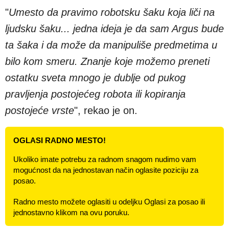
"
Umesto da pravimo robotsku šaku koja liči na
ljudsku šaku... jedna ideja je da sam Argus bude
ta šaka i da može da manipuliše predmetima u
bilo kom smeru. Znanje koje možemo preneti
ostatku sveta mnogo je dublje od pukog
pravljenja postojećeg robota ili kopiranja
postojeće vrste
", rekao je on.
OGLASI RADNO MESTO!
Ukoliko imate potrebu za radnom snagom nudimo vam
mogućnost da na jednostavan način oglasite poziciju za
posao.
Radno mesto možete oglasiti u odeljku Oglasi za posao ili
jednostavno klikom na ovu poruku.