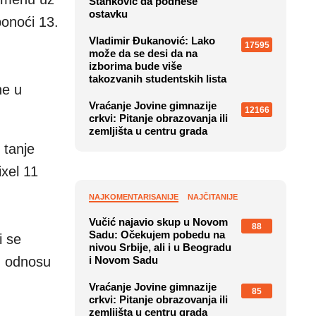
Stanković da podnese
ostavku
ponoći 13.
Vladimir Đukanović: Lako
17595
može da se desi da na
izborima bude više
takozvanih studentskih lista
ne u
Vraćanje Jovine gimnazije
12166
crkvi: Pitanje obrazovanja ili
zemljišta u centru grada
 tanje
xel 11
NAJKOMENTARISANIJE
NAJČITANIJE
Vučić najavio skup u Novom
88
Sadu: Očekujem pobedu na
i se
nivou Srbije, ali i u Beogradu
u odnosu
i Novom Sadu
Vraćanje Jovine gimnazije
85
crkvi: Pitanje obrazovanja ili
zemljišta u centru grada