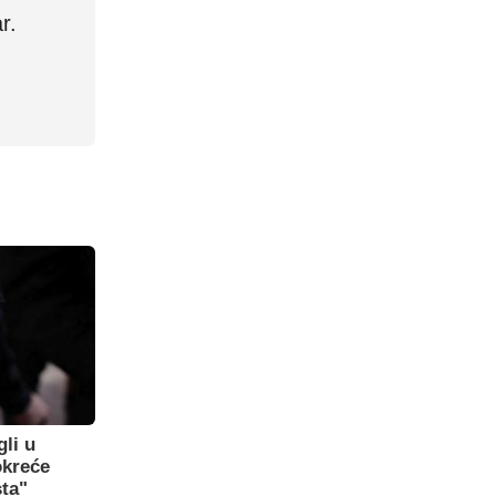
r.
gli u
okreće
sta"