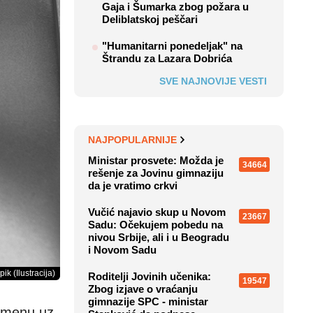
Gaja i Šumarka zbog požara u
Deliblatskoj peščari
"Humanitarni ponedeljak" na
Štrandu za Lazara Dobrića
SVE NAJNOVIJE VESTI
NAJPOPULARNIJE
Ministar prosvete: Možda je
34664
rešenje za Jovinu gimnaziju
da je vratimo crkvi
Vučić najavio skup u Novom
23667
Sadu: Očekujem pobedu na
nivou Srbije, ali i u Beogradu
i Novom Sadu
ik (Ilustracija)
Roditelji Jovinih učenika:
19547
Zbog izjave o vraćanju
gimnazije SPC - ministar
emenu uz