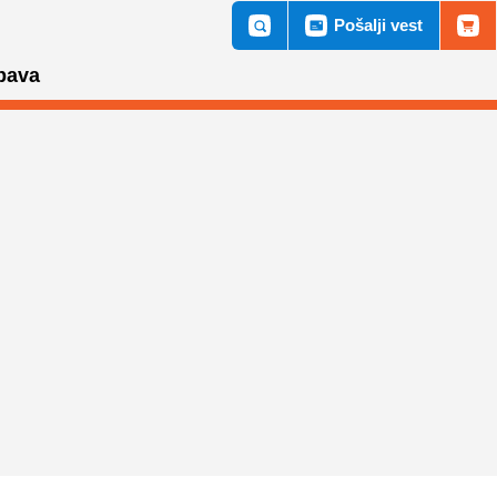
Pošalji vest
bava