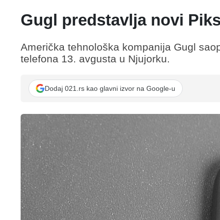
Gugl predstavlja novi Piks
Američka tehnološka kompanija Gugl saopšt
telefona 13. avgusta u Njujorku.
Dodaj 021.rs kao glavni izvor na Google-u