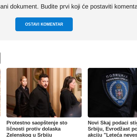
i dokument. Budite prvi koji će postaviti komenta
OSTAVI KOMENTAR
Protestno saopštenje sto
Novi Skaj podaci sti
ličnosti protiv dolaska
Srbiju, Evrodžast p
Zelenskog u Srbiju
akciju "Leteća neve