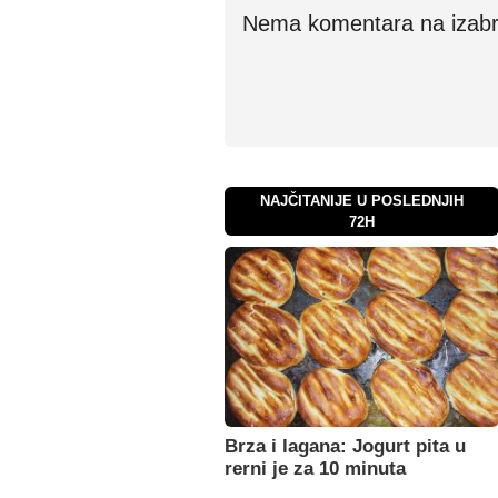
Nema komentara na izabran
NAJČITANIJE U POSLEDNJIH
72H
Brza i lagana: Jogurt pita u
rerni je za 10 minuta