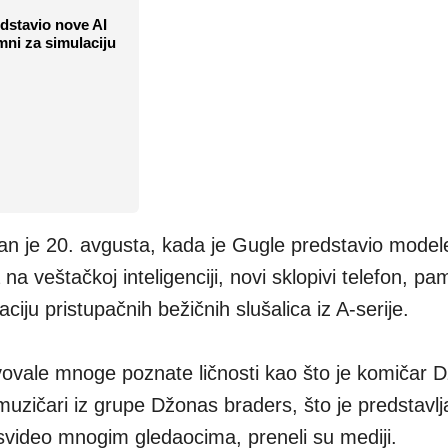
dstavio nove AI
ni za simulaciju
an je 20. avgusta, kada je Gugle predstavio modele
 veštačkoj inteligenciji, novi sklopivi telefon, pa
ciju pristupačnih bežičnih slušalica iz A-serije.
ovale mnoge poznate ličnosti kao što je komičar D
muzičari iz grupe Džonas braders, što je predstavlj
e svideo mnogim gledaocima, preneli su mediji.