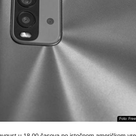
Foto: Freep
 avgust u 18.00 časova po istočnom američkom vr