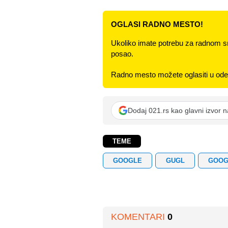
OGLASI RADNO MESTO!
Ukoliko imate potrebu za radnom s
posao.
Radno mesto možete oglasiti u odel
Dodaj 021.rs kao glavni izvor 
TEME
GOOGLE
GUGL
GOOG
KOMENTARI
0