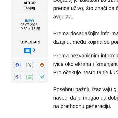
AUTOR
prenos uživo, što znači da će
Tanjug
avgusta.
INFO
08.07.2026.
19:30 > 18:35
Prema dosadašnjim informac
dizajnu, među kojima se pom
KOMENTARI
0
Prema nezvaničnim informac
ivice oko ekrana i izmenjen
Pro očekuje nešto tanje kuć
Posebnu pažnju izazivaju gl
navodi da bi mogao da dobij
na prethodnu generaciju.