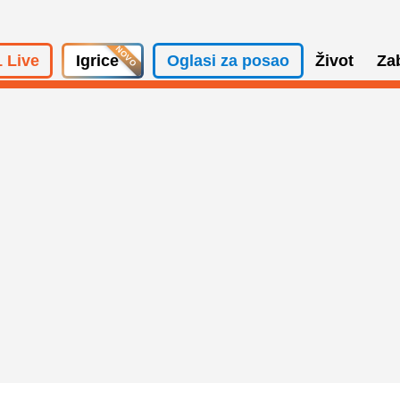
 Live
Igrice
Oglasi za posao
Život
Za