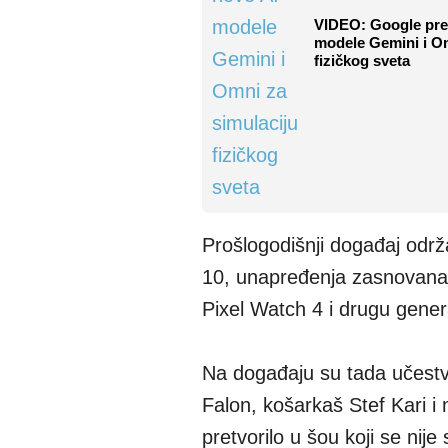
VIDEO: Google pre
modele Gemini i Om
fizičkog sveta
Prošlogodišnji događaj održ
10, unapređenja zasnovana na
Pixel Watch 4 i drugu genera
Na događaju su tada učestv
Falon, košarkaš Stef Kari i 
pretvorilo u šou koji se nij