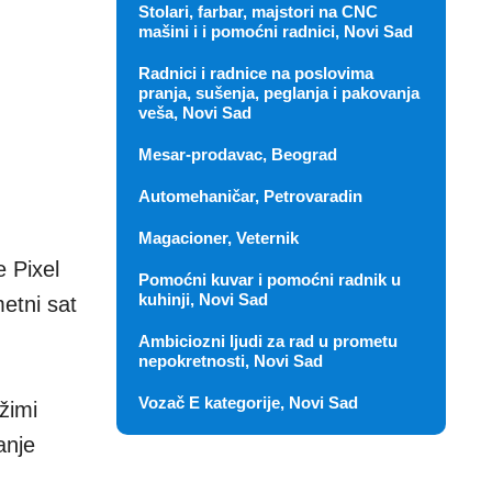
Stolari, farbar, majstori na CNC
mašini i i pomoćni radnici, Novi Sad
Radnici i radnice na poslovima
pranja, sušenja, peglanja i pakovanja
veša, Novi Sad
Mesar-prodavac, Beograd
Automehaničar, Petrovaradin
Magacioner, Veternik
 Pixel
Pomoćni kuvar i pomoćni radnik u
kuhinji, Novi Sad
metni sat
Ambiciozni ljudi za rad u prometu
nepokretnosti, Novi Sad
Vozač E kategorije, Novi Sad
žimi
anje