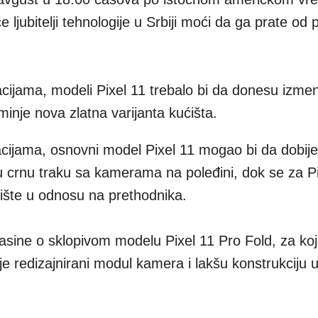
 ljubitelji tehnologije u Srbiji moći da ga prate od 
ijama, modeli Pixel 11 trebalo bi da donesu izme
inje nova zlatna varijanta kućišta.
ijama, osnovni model Pixel 11 mogao bi da dobije
u crnu traku sa kamerama na poleđini, dok se za Pi
ište u odnosu na prethodnika.
asine o sklopivom modelu Pixel 11 Pro Fold, za koj
e redizajnirani modul kamera i lakšu konstrukciju 