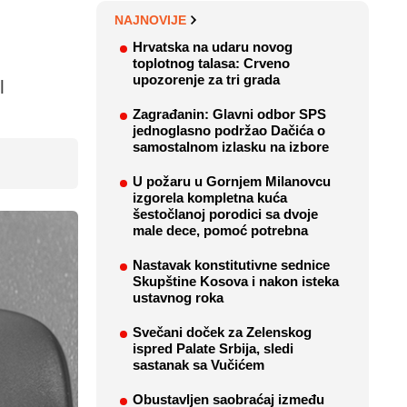
NAJNOVIJE
Hrvatska na udaru novog
toplotnog talasa: Crveno
upozorenje za tri grada
l
Zagrađanin: Glavni odbor SPS
jednoglasno podržao Dačića o
samostalnom izlasku na izbore
U požaru u Gornjem Milanovcu
izgorela kompletna kuća
šestočlanoj porodici sa dvoje
male dece, pomoć potrebna
Nastavak konstitutivne sednice
Skupštine Kosova i nakon isteka
ustavnog roka
Svečani doček za Zelenskog
ispred Palate Srbija, sledi
sastanak sa Vučićem
Obustavljen saobraćaj između