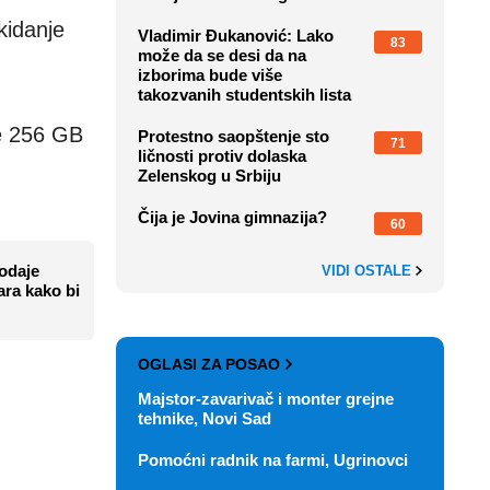
kidanje
Vladimir Đukanović: Lako
83
može da se desi da na
izborima bude više
takozvanih studentskih lista
e 256 GB
Protestno saopštenje sto
71
ličnosti protiv dolaska
Zelenskog u Srbiju
Čija je Jovina gimnazija?
60
rodaje
VIDI OSTALE
lara kako bi
OGLASI ZA POSAO
Majstor-zavarivač i monter grejne
tehnike, Novi Sad
Pomoćni radnik na farmi, Ugrinovci