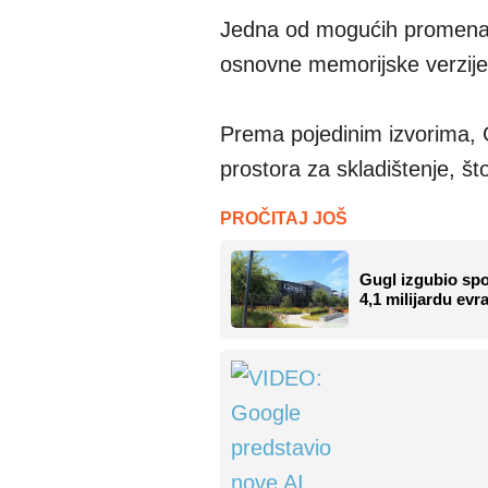
Jedna od mogućih promena k
osnovne memorijske verzij
Prema pojedinim izvorima,
prostora za skladištenje, š
PROČITAJ JOŠ
Gugl izgubio spo
4,1 milijardu ev