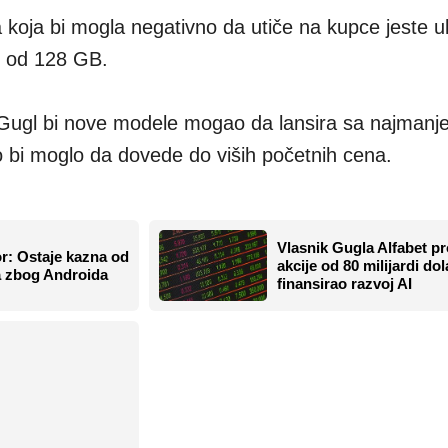
oja bi mogla negativno da utiče na kupce jeste u
e od 128 GB.
 Gugl bi nove modele mogao da lansira sa najmanj
to bi moglo da dovede do viših početnih cena.
Vlasnik Gugla Alfabet p
r: Ostaje kazna od
akcije od 80 milijardi do
ra zbog Androida
finansirao razvoj AI