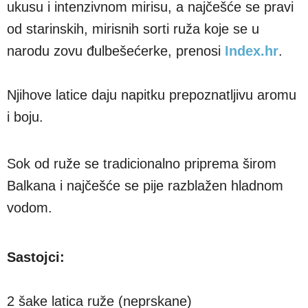
ukusu i intenzivnom mirisu, a najčešće se pravi
od starinskih, mirisnih sorti ruža koje se u
narodu zovu đulbešećerke, prenosi
Index.hr
.
Njihove latice daju napitku prepoznatljivu aromu
i boju.
Sok od ruže se tradicionalno priprema širom
Balkana i najčešće se pije razblažen hladnom
vodom.
Sastojci:
2 šake latica ruže (neprskane)