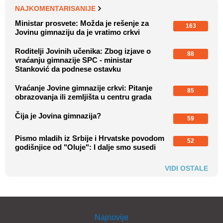
NAJKOMENTARISANIJE
Ministar prosvete: Možda je rešenje za
163
Jovinu gimnaziju da je vratimo crkvi
Roditelji Jovinih učenika: Zbog izjave o
88
vraćanju gimnazije SPC - ministar
Stanković da podnese ostavku
Vraćanje Jovine gimnazije crkvi: Pitanje
85
obrazovanja ili zemljišta u centru grada
Čija je Jovina gimnazija?
59
Pismo mladih iz Srbije i Hrvatske povodom
52
godišnjice od "Oluje": I dalje smo susedi
VIDI OSTALE
Najnovije