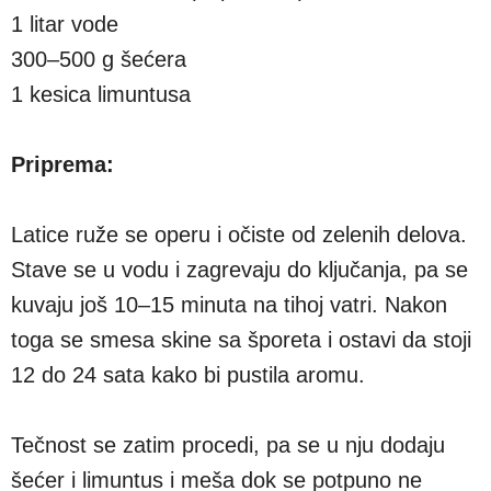
1 litar vode
300–500 g šećera
1 kesica limuntusa
Priprema:
Latice ruže se operu i očiste od zelenih delova.
Stave se u vodu i zagrevaju do ključanja, pa se
kuvaju još 10–15 minuta na tihoj vatri. Nakon
toga se smesa skine sa šporeta i ostavi da stoji
12 do 24 sata kako bi pustila aromu.
Tečnost se zatim procedi, pa se u nju dodaju
šećer i limuntus i meša dok se potpuno ne