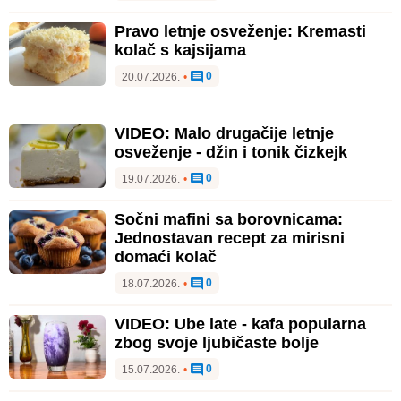
Pravo letnje osveženje: Kremasti
kolač s kajsijama
0
20.07.2026.
•
VIDEO: Malo drugačije letnje
osveženje - džin i tonik čizkejk
0
19.07.2026.
•
Sočni mafini sa borovnicama:
Jednostavan recept za mirisni
domaći kolač
0
18.07.2026.
•
VIDEO: Ube late - kafa popularna
zbog svoje ljubičaste bolje
0
15.07.2026.
•