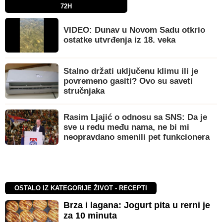
72H
VIDEO: Dunav u Novom Sadu otkrio
ostatke utvrđenja iz 18. veka
Stalno držati uključenu klimu ili je
povremeno gasiti? Ovo su saveti
stručnjaka
Rasim Ljajić o odnosu sa SNS: Da je
sve u redu među nama, ne bi mi
neopravdano smenili pet funkcionera
OSTALO IZ KATEGORIJE ŽIVOT - RECEPTI
Brza i lagana: Jogurt pita u rerni je
za 10 minuta