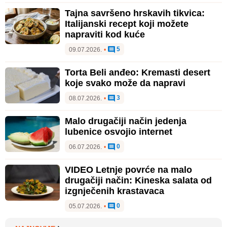
Tajna savršeno hrskavih tikvica:
Italijanski recept koji možete
napraviti kod kuće
5
09.07.2026.
•
Torta Beli anđeo: Kremasti desert
koje svako može da napravi
3
08.07.2026.
•
Malo drugačiji način jedenja
lubenice osvojio internet
0
06.07.2026.
•
VIDEO Letnje povrće na malo
drugačiji način: Kineska salata od
izgnječenih krastavaca
0
05.07.2026.
•