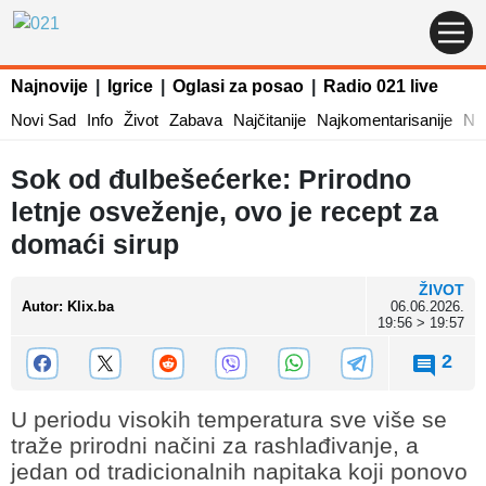
Najnovije
|
Igrice
|
Oglasi za posao
|
Radio 021 live
Novi Sad
Info
Život
Zabava
Najčitanije
Najkomentarisanije
Naj
Sok od đulbešećerke: Prirodno
letnje osveženje, ovo je recept za
domaći sirup
ŽIVOT
Autor
:
Klix.ba
06.06.2026.
19:56 > 19:57
2
U periodu visokih temperatura sve više se
traže prirodni načini za rashlađivanje, a
jedan od tradicionalnih napitaka koji ponovo