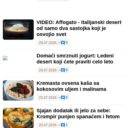
VIDEO: Affogato - italijanski desert
od samo dva sastojka koji je
osvojio svet
0
29.07.2026.
•
Domaći smrznuti jogurt: Ledeni
desert koji ćete praviti celo leto
0
26.07.2026.
•
Kremasta ovsena kaša sa
kokosovim uljem i malinama
0
25.07.2026.
•
Sjajan dodatak ili jelo za sebe:
Krompir punjen spanaćem i fetom
1
20.07.2026.
•