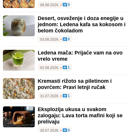
0
06.08.2026.
•
Desert, osveženje i doza enegije u
jednom: Ledena kafa sa kokosom i
belom čokoladom
0
03.08.2026.
•
Ledena mača: Prijaće vam na ovo
vrelo vreme
1
02.08.2026.
•
Kremasti rižoto sa piletinom i
povrćem: Pravi letnji ručak
1
31.07.2026.
•
Eksplozija ukusa u svakom
zalogaju: Lava torta mafini koji se
prelivaju
0
30.07.2026.
•