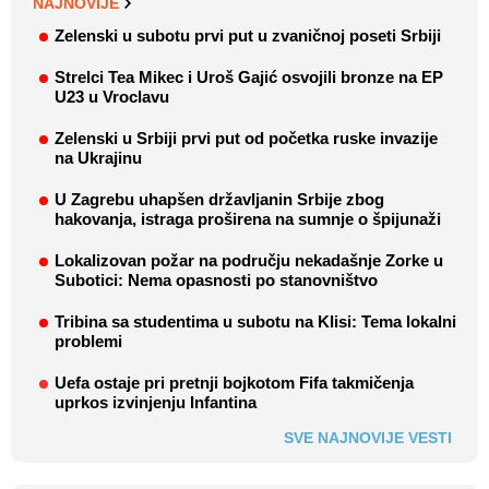
NAJNOVIJE
Zelenski u subotu prvi put u zvaničnoj poseti Srbiji
Strelci Tea Mikec i Uroš Gajić osvojili bronze na EP
U23 u Vroclavu
Zelenski u Srbiji prvi put od početka ruske invazije
na Ukrajinu
U Zagrebu uhapšen državljanin Srbije zbog
hakovanja, istraga proširena na sumnje o špijunaži
Lokalizovan požar na području nekadašnje Zorke u
Subotici: Nema opasnosti po stanovništvo
Tribina sa studentima u subotu na Klisi: Tema lokalni
problemi
Uefa ostaje pri pretnji bojkotom Fifa takmičenja
uprkos izvinjenju Infantina
SVE NAJNOVIJE VESTI