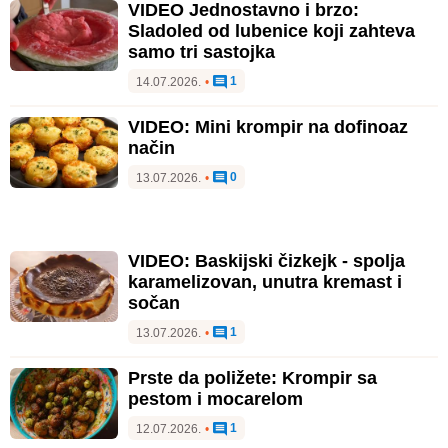
VIDEO Jednostavno i brzo:
Sladoled od lubenice koji zahteva
samo tri sastojka
1
14.07.2026.
•
VIDEO: Mini krompir na dofinoaz
način
0
13.07.2026.
•
VIDEO: Baskijski čizkejk - spolja
karamelizovan, unutra kremast i
sočan
1
13.07.2026.
•
Prste da poližete: Krompir sa
pestom i mocarelom
1
12.07.2026.
•