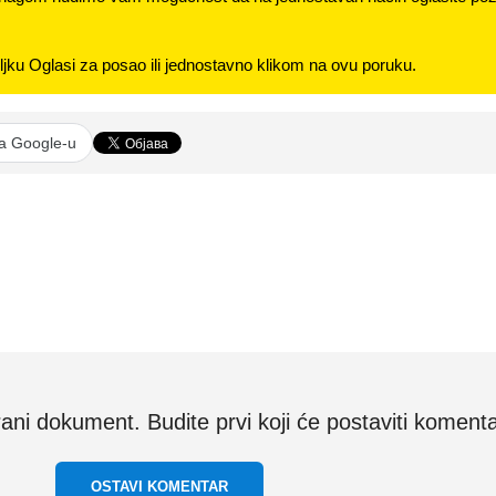
jku Oglasi za posao ili jednostavno klikom na ovu poruku.
na Google-u
i dokument. Budite prvi koji će postaviti komenta
OSTAVI KOMENTAR