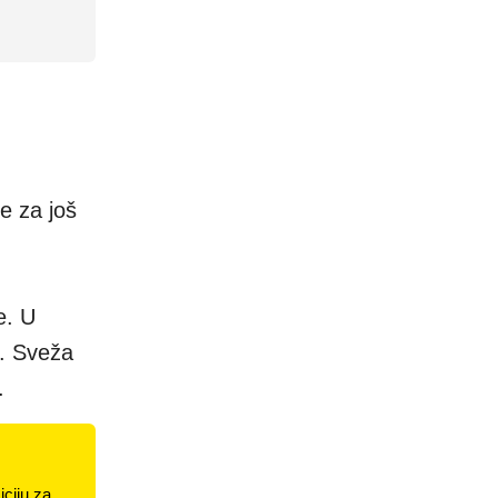
e za još
e. U
u. Sveža
.
ciju za