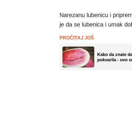
Narezanu lubenicu i pripreml
je da se lubenica i umak do
PROČITAJ JOŠ
Kako da znate da
pokvarila - ovo s