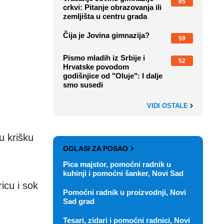
85
crkvi: Pitanje obrazovanja ili
zemljišta u centru grada
Čija je Jovina gimnazija?
59
Pismo mladih iz Srbije i
52
Hrvatske povodom
godišnjice od "Oluje": I dalje
smo susedi
VIDI OSTALE
u krišku
OGLASI ZA POSAO
Pica majstor, pomoćni radnik u
kuhinji i pomoćni šanker, Novi Sad
icu i sok
Pomoćni radnik u proizvodnji, Novi
Sad grad
Tesari, zidari i pomoćni radnici, Novi