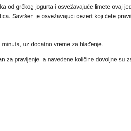
 od grčkog jogurta i osvežavajuće limete ovaj je
ica. Savršen je osvežavajući dezert koji ćete pravit
 minuta, uz dodatno vreme za hlađenje.
 za pravljenje, a navedene količine dovoljne su z