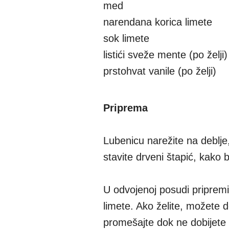
med
narendana korica limete
sok limete
listići sveže mente (po želji)
prstohvat vanile (po želji)
Priprema
Lubenicu narežite na deblje,
stavite drveni štapić, kako b
U odvojenoj posudi pripremi
limete. Ako želite, možete 
promešajte dok ne dobijete 