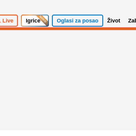
 Live
Igrice
Oglasi za posao
Život
Za