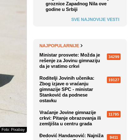
groznice Zapadnog Nila ove
godine u Srbiji
SVE NAJNOVIJE VESTI
NAJPOPULARNIJE
Ministar prosvete: Možda je
34299
rešenje za Jovinu gimnaziju
da je vratimo crkvi
Roditelji Jovinih učenika:
19127
Zbog izjave o vraćanju
gimnazije SPC - ministar
Stanković da podnese
ostavku
Vraćanje Jovine gimnazije
11795
crkvi: Pitanje obrazovanja ili
zemljišta u centru grada
Foto: Pixabay
Đedović Handanović: Najniža
9411