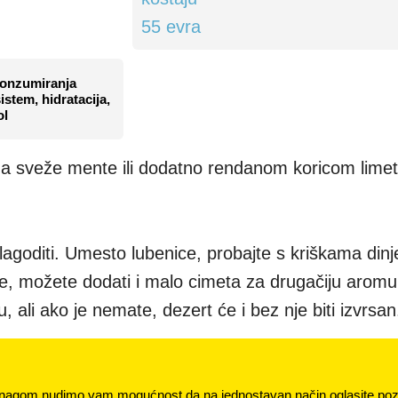
 konzumiranja
istem, hidratacija,
ol
ćima sveže mente ili dodatno rendanom koricom limet
lagoditi. Umesto lubenice, probajte s kriškama dinj
le, možete dodati i malo cimeta za drugačiju arom
ali ako je nemate, dezert će i bez nje biti izvrsan
nagom nudimo vam mogućnost da na jednostavan način oglasite pozi