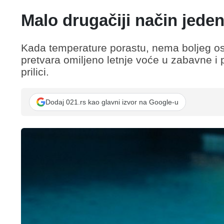
Malo drugačiji način jeden
Kada temperature porastu, nema boljeg os
pretvara omiljeno letnje voće u zabavne i 
prilici.
Dodaj 021.rs kao glavni izvor na Google-u