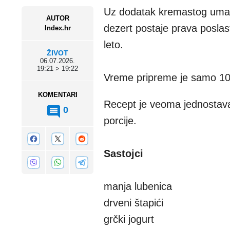
Uz dodatak kremastog umaka
AUTOR
dezert postaje prava poslast
Index.hr
leto.
ŽIVOT
06.07.2026.
19:21 > 19:22
Vreme pripreme je samo 10
KOMENTARI
Recept je veoma jednostavan
0
porcije.
Sastojci
manja lubenica
drveni štapići
grčki jogurt