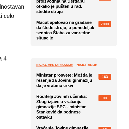
proizvodnja na Đerdapu
dnostavan
otkako je pušten u rad,
štedite struju
i celo
Macut apelovao na građane
7800
da štede struju, u ponedeljak
sednica Štaba za vanredne
situacije
a 4
NAJKOMENTARISANIJE
NAJČITANIJE
Ministar prosvete: Možda je
163
rešenje za Jovinu gimnaziju
da je vratimo crkvi
Roditelji Jovinih učenika:
88
Zbog izjave o vraćanju
gimnazije SPC - ministar
Stanković da podnese
ostavku
Vraćanje Jovine gimnazije