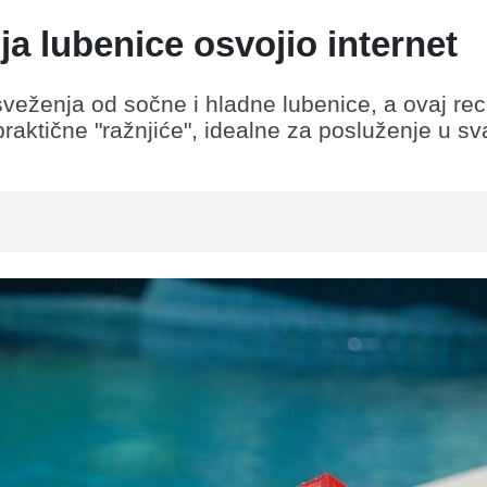
ja lubenice osvojio internet
veženja od sočne i hladne lubenice, a ovaj rec
praktične "ražnjiće", idealne za posluženje u sv