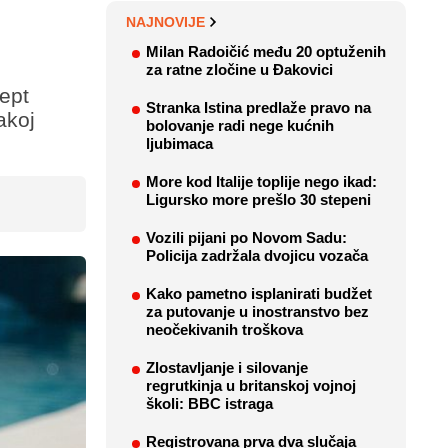
NAJNOVIJE
Milan Radoičić među 20 optuženih
za ratne zločine u Đakovici
ept
Stranka Istina predlaže pravo na
akoj
bolovanje radi nege kućnih
ljubimaca
More kod Italije toplije nego ikad:
Ligursko more prešlo 30 stepeni
Vozili pijani po Novom Sadu:
Policija zadržala dvojicu vozača
Kako pametno isplanirati budžet
za putovanje u inostranstvo bez
neočekivanih troškova
Zlostavljanje i silovanje
regrutkinja u britanskoj vojnoj
školi: BBC istraga
Registrovana prva dva slučaja