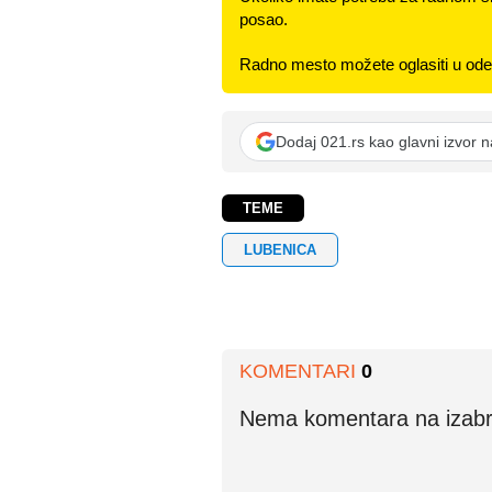
posao.
Radno mesto možete oglasiti u odel
Dodaj 021.rs kao glavni izvor 
TEME
LUBENICA
KOMENTARI
0
Nema komentara na izabran