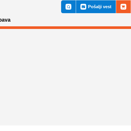
Pošalji vest
bava