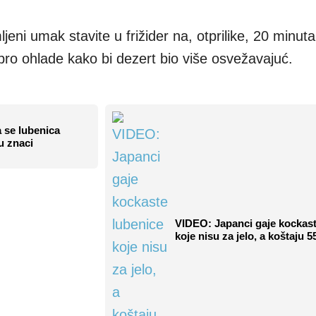
jeni umak stavite u frižider na, otprilike, 20 minut
bro ohlade kako bi dezert bio više osvežavajuć.
 se lubenica
u znaci
VIDEO: Japanci gaje kockast
koje nisu za jelo, a koštaju 5