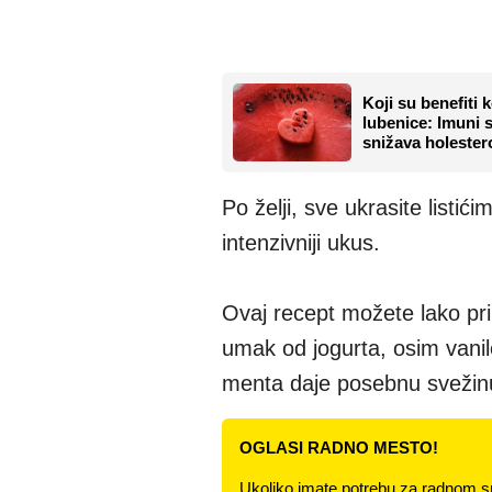
Koji su benefiti
lubenice: Imuni s
snižava holester
Po želji, sve ukrasite listi
intenzivniji ukus.
Ovaj recept možete lako pri
umak od jogurta, osim vani
menta daje posebnu svežinu, 
OGLASI RADNO MESTO!
Ukoliko imate potrebu za radnom s