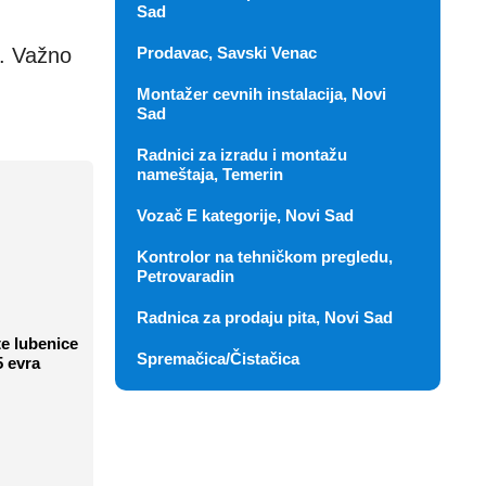
Sad
Prodavac, Savski Venac
a. Važno
Montažer cevnih instalacija, Novi
Sad
Radnici za izradu i montažu
nameštaja, Temerin
Vozač E kategorije, Novi Sad
Kontrolor na tehničkom pregledu,
Petrovaradin
Radnica za prodaju pita, Novi Sad
e lubenice
Spremačica/Čistačica
5 evra