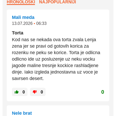
HRONOLOŠKI
NAJPOPULARNIJI
Mali meda
13.07.2026
•
06:33
Torta
Kod nas se nekada ova torta zvala Lenja
zena jer se pravi od gotovih korica za
rozenku ne peku se korice. Torta je odlicna
odlicno ide uz posluzenje uz neku vocku
jagode maline tresnje kockice rashladjene
dinje. Iako izgleda jednostavna uz voce je
savrsen desert.
0
0
0
Nele brat