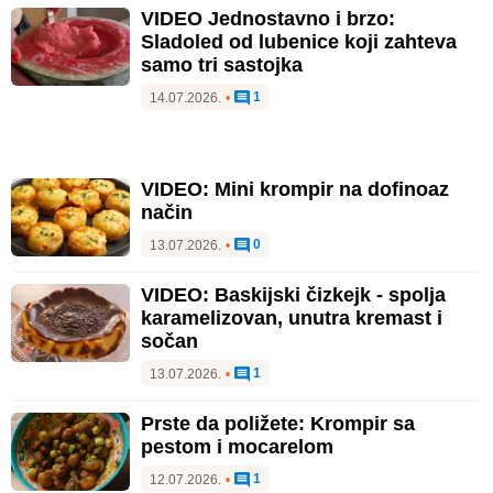
VIDEO Jednostavno i brzo:
Sladoled od lubenice koji zahteva
samo tri sastojka
1
14.07.2026.
•
VIDEO: Mini krompir na dofinoaz
način
0
13.07.2026.
•
VIDEO: Baskijski čizkejk - spolja
karamelizovan, unutra kremast i
sočan
1
13.07.2026.
•
Prste da poližete: Krompir sa
pestom i mocarelom
1
12.07.2026.
•