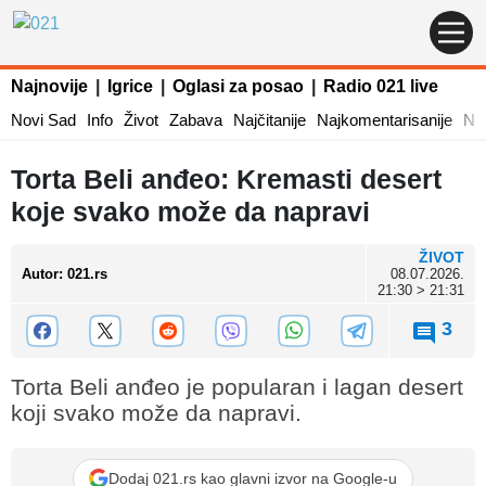
Najnovije
|
Igrice
|
Oglasi za posao
|
Radio 021 live
Novi Sad
Info
Život
Zabava
Najčitanije
Najkomentarisanije
Naj
Torta Beli anđeo: Kremasti desert
koje svako može da napravi
ŽIVOT
Autor
:
021.rs
08.07.2026.
21:30 > 21:31
3
Torta Beli anđeo je popularan i lagan desert
koji svako može da napravi.
Dodaj 021.rs kao glavni izvor na Google-u