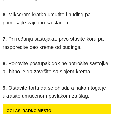
6.
Mikserom kratko umutite i puding pa
pomešajte zajedno sa šlagom.
7.
Pri ređanju sastojaka, prvo stavite koru pa
rasporedite deo kreme od pudinga.
8.
Ponovite postupak dok ne potrošite sastojke,
ali bitno je da završite sa slojem krema.
9.
Ostavite tortu da se ohladi, a nakon toga je
ukrasite umućenom pavlakom za šlag.
OGLASI RADNO MESTO!