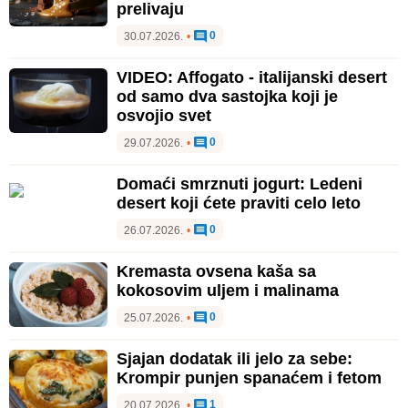
prelivaju
0
30.07.2026.
•
VIDEO: Affogato - italijanski desert
od samo dva sastojka koji je
osvojio svet
0
29.07.2026.
•
Domaći smrznuti jogurt: Ledeni
desert koji ćete praviti celo leto
0
26.07.2026.
•
Kremasta ovsena kaša sa
kokosovim uljem i malinama
0
25.07.2026.
•
Sjajan dodatak ili jelo za sebe:
Krompir punjen spanaćem i fetom
1
20.07.2026.
•