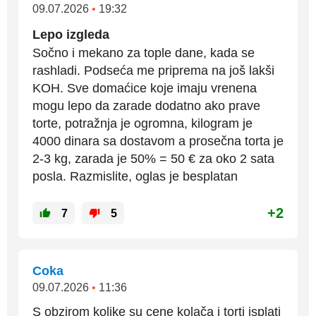
09.07.2026
•
19:32
Lepo izgleda
Sočno i mekano za tople dane, kada se
rashladi. Podseća me priprema na još lakši
KOH. Sve domaćice koje imaju vrenena
mogu lepo da zarade dodatno ako prave
torte, potražnja je ogromna, kilogram je
4000 dinara sa dostavom a prosečna torta je
2-3 kg, zarada je 50% = 50 € za oko 2 sata
posla. Razmislite, oglas je besplatan
+2
7
5
Coka
09.07.2026
•
11:36
S obzirom kolike su cene kolača i torti isplati