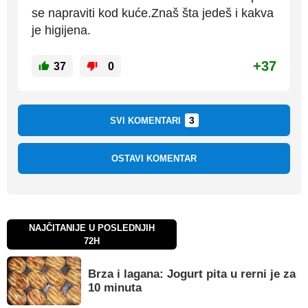
se napraviti kod kuće.Znaš šta jedeš i kakva
je higijena.
+37
37
0
3
SVI KOMENTARI
OSTAVI KOMENTAR
NAJČITANIJE U POSLEDNJIH
72H
Brza i lagana: Jogurt pita u rerni je za
10 minuta