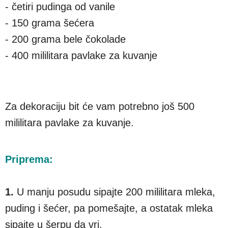
- četiri pudinga od vanile
- 150 grama šećera
- 200 grama bele čokolade
- 400 mililitara pavlake za kuvanje
Za dekoraciju bit će vam potrebno još 500
mililitara pavlake za kuvanje.
Priprema:
1.
U manju posudu sipajte 200 mililitara mleka,
puding i šećer, pa pomešajte, a ostatak mleka
sipajte u šerpu da vri.