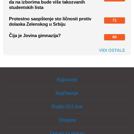
da na izborima bude više takozvanih
studentskih lista
Protestno saopštenje sto ličnosti protiv
71
dolaska Zelenskog u Srbiju
Čija je Jovina gimnazija?
60
VIDI OSTALE
Najnovije
Najčitanije
Radio 021 live
Shopins
Oglasi za posao