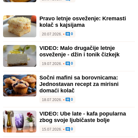
Pravo letnje osveženje: Kremasti
kolač s kajsijama
0
20.07.2026.
•
VIDEO: Malo drugačije letnje
osveženje - džin i tonik čizkejk
0
19.07.2026.
•
Sočni mafini sa borovnicama:
Jednostavan recept za mirisni
domaći kolač
0
18.07.2026.
•
VIDEO: Ube late - kafa popularna
zbog svoje ljubičaste bolje
0
15.07.2026.
•