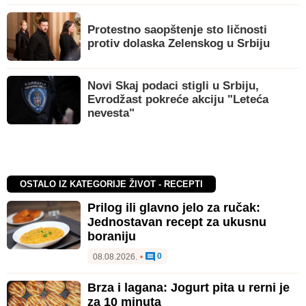
Protestno saopštenje sto ličnosti
protiv dolaska Zelenskog u Srbiju
Novi Skaj podaci stigli u Srbiju,
Evrodžast pokreće akciju "Leteća
nevesta"
OSTALO IZ KATEGORIJE ŽIVOT - RECEPTI
Prilog ili glavno jelo za ručak:
Jednostavan recept za ukusnu
boraniju
0
08.08.2026.
•
Brza i lagana: Jogurt pita u rerni je
za 10 minuta