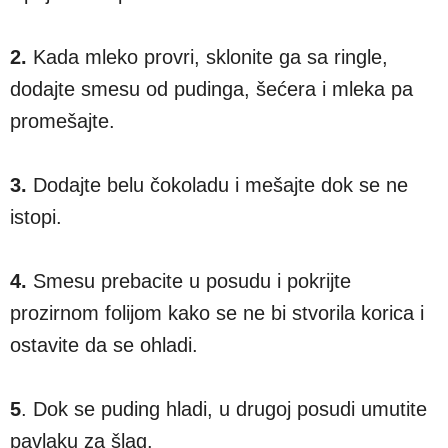
2.
Kada mleko provri, sklonite ga sa ringle,
dodajte smesu od pudinga, šećera i mleka pa
promešajte.
3.
Dodajte belu čokoladu i mešajte dok se ne
istopi.
4.
Smesu prebacite u posudu i pokrijte
prozirnom folijom kako se ne bi stvorila korica i
ostavite da se ohladi.
5
. Dok se puding hladi, u drugoj posudi umutite
pavlaku za šlag.