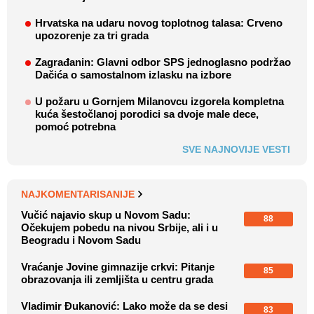
Hrvatska na udaru novog toplotnog talasa: Crveno
upozorenje za tri grada
Zagrađanin: Glavni odbor SPS jednoglasno podržao
Dačića o samostalnom izlasku na izbore
U požaru u Gornjem Milanovcu izgorela kompletna
kuća šestočlanoj porodici sa dvoje male dece,
pomoć potrebna
SVE NAJNOVIJE VESTI
NAJKOMENTARISANIJE
Vučić najavio skup u Novom Sadu:
88
Očekujem pobedu na nivou Srbije, ali i u
Beogradu i Novom Sadu
Vraćanje Jovine gimnazije crkvi: Pitanje
85
obrazovanja ili zemljišta u centru grada
Vladimir Đukanović: Lako može da se desi
83