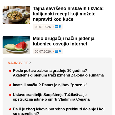
Tajna savršeno hrskavih tikvica:
Italijanski recept koji možete
napraviti kod kuće
5
09.07.2026.
•
Malo drugačiji način jedenja
lubenice osvojio internet
0
06.07.2026.
•
NAJNOVIJE
Posle požara zabrana gradnje 30 godina?
Akademski plenum traži izmenu Zakona o šumama
Imate li mačku? Danas je njihov "praznik"
Ustavobranitelji: Saopštenje Tužilaštva je
opstrukcija istine o smrti Vladimira Cvijana
Da li je zbog lekova potrebno prekinuti dojenje i koji
su dozvoljeni?