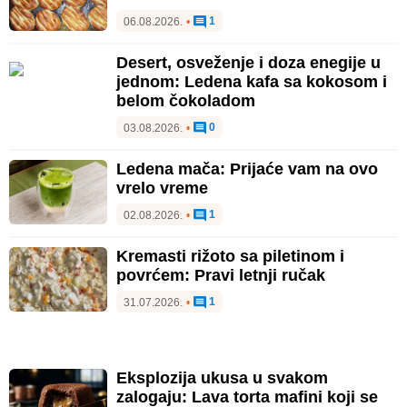
1
06.08.2026.
•
Desert, osveženje i doza enegije u
jednom: Ledena kafa sa kokosom i
belom čokoladom
0
03.08.2026.
•
Ledena mača: Prijaće vam na ovo
vrelo vreme
1
02.08.2026.
•
Kremasti rižoto sa piletinom i
povrćem: Pravi letnji ručak
1
31.07.2026.
•
Eksplozija ukusa u svakom
zalogaju: Lava torta mafini koji se