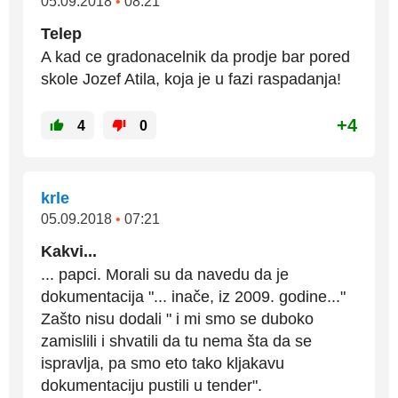
05.09.2018
•
08:21
Telep
A kad ce gradonacelnik da prodje bar pored
skole Jozef Atila, koja je u fazi raspadanja!
+4
4
0
krle
05.09.2018
•
07:21
Kakvi...
... papci. Morali su da navedu da je
dokumentacija "... inače, iz 2009. godine..."
Zašto nisu dodali " i mi smo se duboko
zamislili i shvatili da tu nema šta da se
ispravlja, pa smo eto tako kljakavu
dokumentaciju pustili u tender".