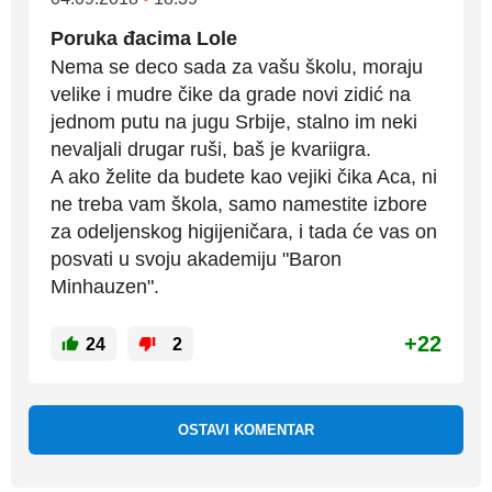
Poruka đacima Lole
Nema se deco sada za vašu školu, moraju
velike i mudre čike da grade novi zidić na
jednom putu na jugu Srbije, stalno im neki
nevaljali drugar ruši, baš je kvariigra.
A ako želite da budete kao vejiki čika Aca, ni
ne treba vam škola, samo namestite izbore
za odeljenskog higijeničara, i tada će vas on
posvati u svoju akademiju "Baron
Minhauzen".
+22
24
2
OSTAVI KOMENTAR