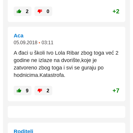
+2
2
0
Aca
05.09.2018
•
03:11
A đaci u školi Ivo Lola Ribar zbog toga već 2
godine ne izlaze na dvorište,koje je
zatvoreno zbog toga i svi se guraju po
hodnicima.Katastrofa.
+7
9
2
Roditelj