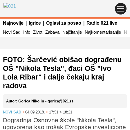
Najnovije
|
Igrice
|
Oglasi za posao
|
Radio 021 live
Novi Sad
Info
Život
Zabava
Najčitanije
Najkomentarisanije
Naj
FOTO: Šarčević obišao dograđenu
OŠ "Nikola Tesla", đaci OŠ "Ivo
Lola Ribar" i dalje čekaju kraj
radova
Autor: Gorica Nikolin - gorica@021.rs
•
•
NOVI SAD
04.09.2018.
17:51 > 18:21
Dogradnja Osnovne škole "Nikola Tesla",
ugovorena kao trošak Evropske investicione