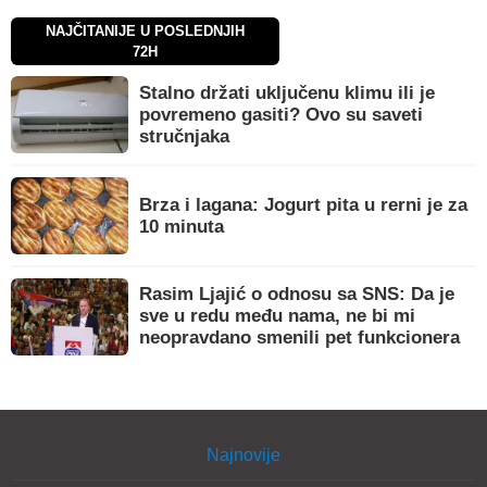
NAJČITANIJE U POSLEDNJIH
72H
Stalno držati uključenu klimu ili je
povremeno gasiti? Ovo su saveti
stručnjaka
Brza i lagana: Jogurt pita u rerni je za
10 minuta
Rasim Ljajić o odnosu sa SNS: Da je
sve u redu među nama, ne bi mi
neopravdano smenili pet funkcionera
Najnovije