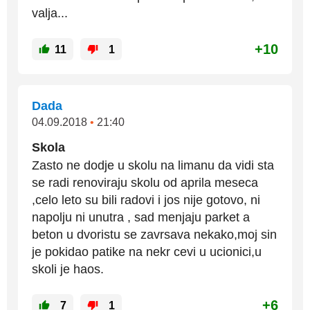
valja...
+10
11
1
Dada
04.09.2018
•
21:40
Skola
Zasto ne dodje u skolu na limanu da vidi sta
se radi renoviraju skolu od aprila meseca
,celo leto su bili radovi i jos nije gotovo, ni
napolju ni unutra , sad menjaju parket a
beton u dvoristu se zavrsava nekako,moj sin
je pokidao patike na nekr cevi u ucionici,u
skoli je haos.
+6
7
1