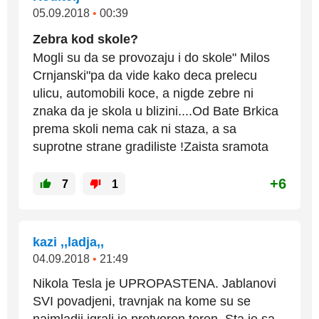
05.09.2018
•
00:39
Zebra kod skole?
Mogli su da se provozaju i do skole" Milos
Crnjanski"pa da vide kako deca prelecu
ulicu, automobili koce, a nigde zebre ni
znaka da je skola u blizini....Od Bate Brkica
prema skoli nema cak ni staza, a sa
suprotne strane gradiliste !Zaista sramota
+6
7
1
kazi ,,ladja,,
04.09.2018
•
21:49
Nikola Tesla je UPROPASTENA. Jablanovi
SVI povadjeni, travnjak na kome su se