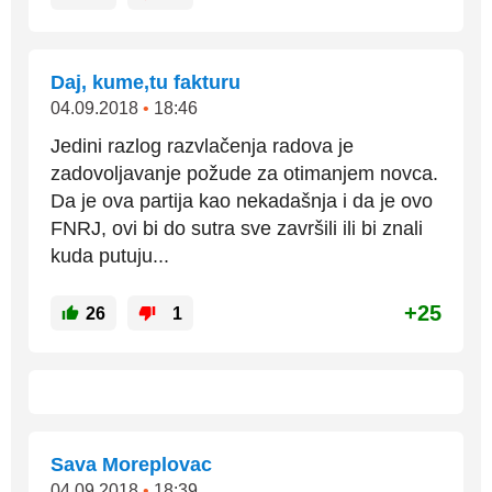
Daj, kume,tu fakturu
04.09.2018
•
18:46
Jedini razlog razvlačenja radova je
zadovoljavanje požude za otimanjem novca.
Da je ova partija kao nekadašnja i da je ovo
FNRJ, ovi bi do sutra sve završili ili bi znali
kuda putuju...
+25
26
1
Sava Moreplovac
04.09.2018
•
18:39