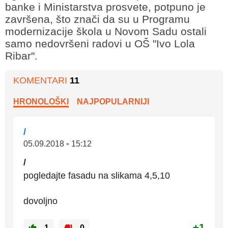
banke i Ministarstva prosvete, potpuno je
završena, što znači da su u Programu
modernizacije škola u Novom Sadu ostali
samo nedovršeni radovi u OŠ "Ivo Lola
Ribar".
KOMENTARI
11
HRONOLOŠKI
NAJPOPULARNIJI
/
05.09.2018
•
15:12
/
pogledajte fasadu na slikama 4,5,10
dovoljno
+1
1
0