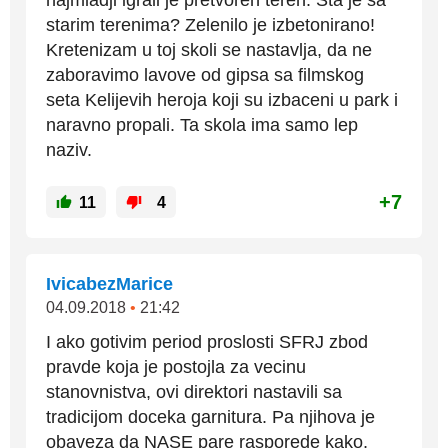
najmladji igrali je pretvoren teren. Sta je sa
starim terenima? Zelenilo je izbetonirano!
Kretenizam u toj skoli se nastavlja, da ne
zaboravimo lavove od gipsa sa filmskog
seta Kelijevih heroja koji su izbaceni u park i
naravno propali. Ta skola ima samo lep
naziv.
+7
11
4
IvicabezMarice
04.09.2018
•
21:42
I ako gotivim period proslosti SFRJ zbod
pravde koja je postojla za vecinu
stanovnistva, ovi direktori nastavili sa
tradicijom doceka garnitura. Pa njihova je
obaveza da NASE pare rasporede kako,