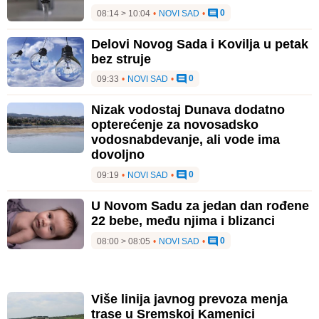
0
08:14 > 10:04
•
NOVI SAD
•
Delovi Novog Sada i Kovilja u petak
bez struje
0
09:33
•
NOVI SAD
•
Nizak vodostaj Dunava dodatno
opterećenje za novosadsko
vodosnabdevanje, ali vode ima
dovoljno
0
09:19
•
NOVI SAD
•
U Novom Sadu za jedan dan rođene
22 bebe, među njima i blizanci
0
08:00 > 08:05
•
NOVI SAD
•
Više linija javnog prevoza menja
trase u Sremskoj Kamenici