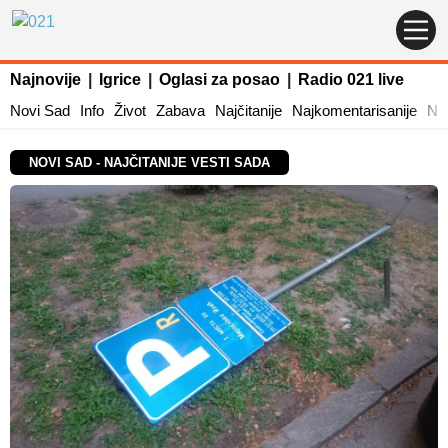
Najnovije
|
Igrice
|
Oglasi za posao
|
Radio 021 live
Novi Sad
Info
Život
Zabava
Najčitanije
Najkomentarisanije
Naj
NOVI SAD - NAJČITANIJE VESTI SADA