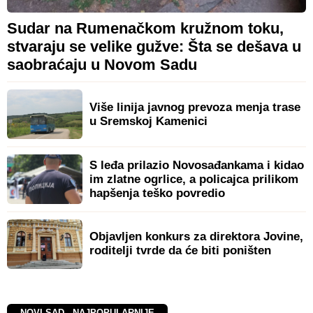
Sudar na Rumenačkom kružnom toku,
stvaraju se velike gužve: Šta se dešava u
saobraćaju u Novom Sadu
Više linija javnog prevoza menja trase
u Sremskoj Kamenici
S leđa prilazio Novosađankama i kidao
im zlatne ogrlice, a policajca prilikom
hapšenja teško povredio
Objavljen konkurs za direktora Jovine,
roditelji tvrde da će biti poništen
NOVI SAD - NAJPOPULARNIJE