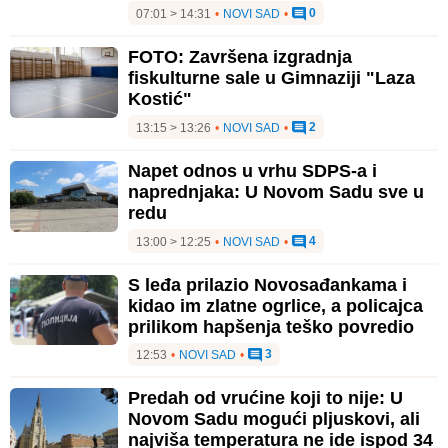
0
07:01 > 14:31
•
NOVI SAD
•
FOTO: Završena izgradnja
fiskulturne sale u Gimnaziji "Laza
Kostić"
2
13:15 > 13:26
•
NOVI SAD
•
Napet odnos u vrhu SDPS-a i
naprednjaka: U Novom Sadu sve u
redu
4
13:00 > 12:25
•
NOVI SAD
•
S leđa prilazio Novosađankama i
kidao im zlatne ogrlice, a policajca
prilikom hapšenja teško povredio
3
12:53
•
NOVI SAD
•
Predah od vrućine koji to nije: U
Novom Sadu mogući pljuskovi, ali
najviša temperatura ne ide ispod 34