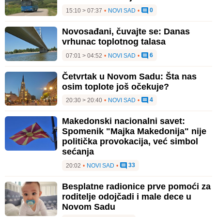
0
15:10 > 07:37
•
NOVI SAD
•
Novosađani, čuvajte se: Danas
vrhunac toplotnog talasa
6
07:01 > 04:52
•
NOVI SAD
•
Četvrtak u Novom Sadu: Šta nas
osim toplote još očekuje?
4
20:30 > 20:40
•
NOVI SAD
•
Makedonski nacionalni savet:
Spomenik "Majka Makedonija" nije
politička provokacija, već simbol
sećanja
33
20:02
•
NOVI SAD
•
Besplatne radionice prve pomoći za
roditelje odojčadi i male dece u
Novom Sadu