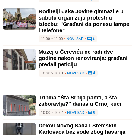
Roditelji đaka Jovine gimnazije u
subotu organizuju protestnu
izložbu: "Građani da ponesu lampe
i telefone"
2
11:00 > 11:00
•
NOVI SAD
•
Muzej u Čereviću ne radi dve
godine nakon renoviranja: građani
predali peticiju
4
10:30 > 10:01
•
NOVI SAD
•
Tribina "Šta Srbija pamti, a šta
zaboravlja?" danas u Crnoj kući
0
10:00 > 10:04
•
NOVI SAD
•
Delovi Novog Sada i Sremskih
Karlovaca bez vode zbog havarija