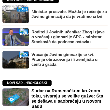
163
Ministar prosvete: Možda je rešenje za
Jovinu gimnaziju da je vratimo crkvi
Roditelji Jovinih učenika: Zbog izjave
88
o vraćanju gimnazije SPC - ministar
Stanković da podnese ostavku
Vraćanje Jovine gimnazije crkvi:
85
Pitanje obrazovanja ili zemljišta u
centru grada
NOVI SAD - HRONOLOŠKI
Sudar na Rumenačkom kružnom
toku, stvaraju se velike gužve: Šta
se dešava u saobraćaju u Novom
Sadu