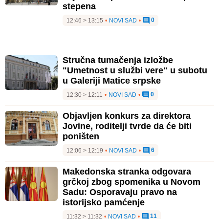
stepena
0
12:46 > 13:15
•
NOVI SAD
•
Stručna tumačenja izložbe
"Umetnost u službi vere" u subotu
u Galeriji Matice srpske
0
12:30 > 12:11
•
NOVI SAD
•
Objavljen konkurs za direktora
Jovine, roditelji tvrde da će biti
poništen
6
12:06 > 12:19
•
NOVI SAD
•
Makedonska stranka odgovara
grčkoj zbog spomenika u Novom
Sadu: Osporavaju pravo na
istorijsko pamćenje
11
11:32 > 11:32
•
NOVI SAD
•