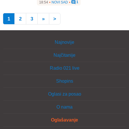
1
18:54
•
NOVI SAD
•
1
2
3
»
>
Najnovije
Najčitanije
Radio 021 live
Shopins
Oglasi za posao
O nama
Oglašavanje