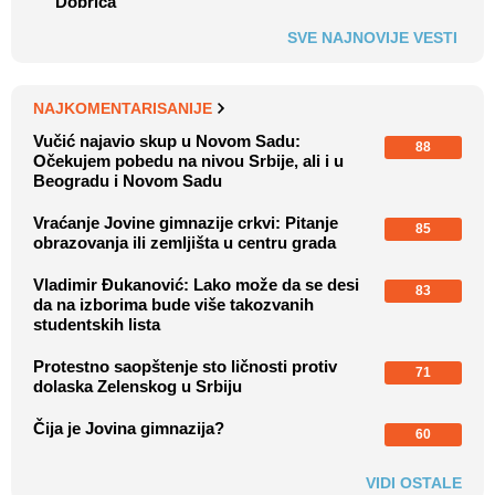
Dobrića
SVE NAJNOVIJE VESTI
NAJKOMENTARISANIJE
Vučić najavio skup u Novom Sadu:
88
Očekujem pobedu na nivou Srbije, ali i u
Beogradu i Novom Sadu
Vraćanje Jovine gimnazije crkvi: Pitanje
85
obrazovanja ili zemljišta u centru grada
Vladimir Đukanović: Lako može da se desi
83
da na izborima bude više takozvanih
studentskih lista
Protestno saopštenje sto ličnosti protiv
71
dolaska Zelenskog u Srbiju
Čija je Jovina gimnazija?
60
VIDI OSTALE