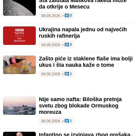
Šta zalutala Maskova raketa može
da otkrije o Mesecu
0
06.08.2026.
•
Ukrajina napala jednu od najvećih
ruskih rafinerija
0
06.08.2026.
•
Zašto piće iz staklene flaše ima bolji
ukus i šta nauka kaže o tome
1
06.08.2026.
•
Nije samo nafta: Biloška pretnja
svetu zbog blokade Ormuskog
moreuza
1
06.08.2026.
•
Infantino se izvinjava zbog grešaka,