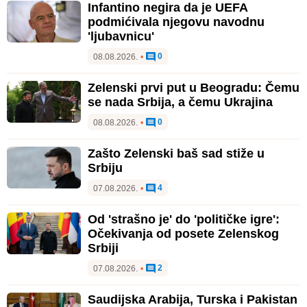
Infantino negira da je UEFA
podmićivala njegovu navodnu
'ljubavnicu'
0
08.08.2026.
•
Zelenski prvi put u Beogradu: Čemu
se nada Srbija, a čemu Ukrajina
0
08.08.2026.
•
Zašto Zelenski baš sad stiže u
Srbiju
4
07.08.2026.
•
Od 'strašno je' do 'političke igre':
Očekivanja od posete Zelenskog
Srbiji
2
07.08.2026.
•
Saudijska Arabija, Turska i Pakistan