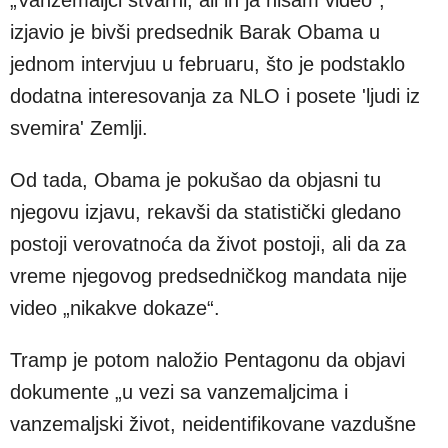
„Vanzemaljci stvarni, ali ih ja nisam video“,
izjavio je bivši predsednik Barak Obama u
jednom intervjuu u februaru, što je podstaklo
dodatna interesovanja za NLO i posete 'ljudi iz
svemira' Zemlji.
Od tada, Obama je pokušao da objasni tu
njegovu izjavu, rekavši da statistički gledano
postoji verovatnoća da život postoji, ali da za
vreme njegovog predsedničkog mandata nije
video „nikakve dokaze“.
Tramp je potom naložio Pentagonu da objavi
dokumente „u vezi sa vanzemaljcima i
vanzemaljski život, neidentifikovane vazdušne