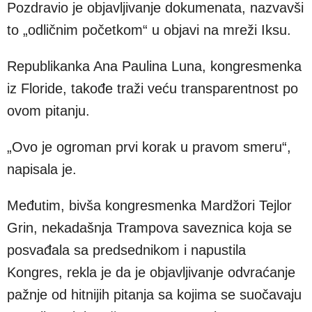
Pozdravio je objavljivanje dokumenata, nazvavši
to „odličnim početkom“ u objavi na mreži Iksu.
Republikanka Ana Paulina Luna, kongresmenka
iz Floride, takođe traži veću transparentnost po
ovom pitanju.
„Ovo je ogroman prvi korak u pravom smeru“,
napisala je.
Međutim, bivša kongresmenka Mardžori Tejlor
Grin, nekadašnja Trampova saveznica koja se
posvađala sa predsednikom i napustila
Kongres, rekla je da je objavljivanje odvraćanje
pažnje od hitnijih pitanja sa kojima se suočavaju