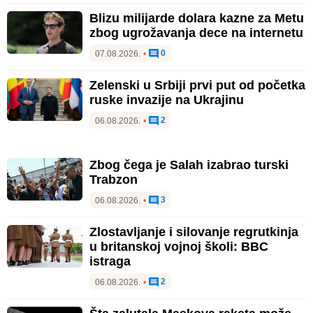
Blizu milijarde dolara kazne za Metu
zbog ugrožavanja dece na internetu
0
07.08.2026.
•
Zelenski u Srbiji prvi put od početka
ruske invazije na Ukrajinu
2
06.08.2026.
•
Zbog čega je Salah izabrao turski
Trabzon
3
06.08.2026.
•
Zlostavljanje i silovanje regrutkinja
u britanskoj vojnoj školi: BBC
istraga
2
06.08.2026.
•