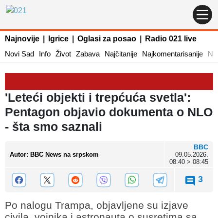
Najnovije
|
Igrice
|
Oglasi za posao
|
Radio 021 live
Novi Sad
Info
Život
Zabava
Najčitanije
Najkomentarisanije
Naj
'Leteći objekti i trepćuća svetla':
Pentagon objavio dokumenta o NLO
- šta smo saznali
BBC
Autor
:
BBC News na srpskom
09.05.2026.
08:40 > 08:45
3
Po nalogu Trampa, objavljene su izjave
civila, vojnika i astronauta o susretima sa