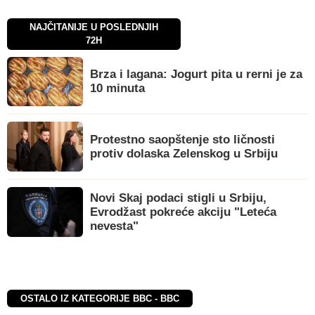
NAJČITANIJE U POSLEDNJIH
72H
Brza i lagana: Jogurt pita u rerni je za
10 minuta
Protestno saopštenje sto ličnosti
protiv dolaska Zelenskog u Srbiju
Novi Skaj podaci stigli u Srbiju,
Evrodžast pokreće akciju "Leteća
nevesta"
OSTALO IZ KATEGORIJE BBC - BBC