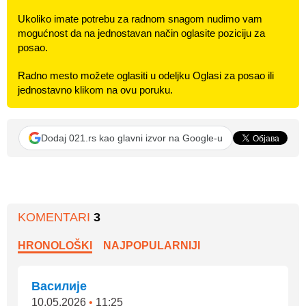
Ukoliko imate potrebu za radnom snagom nudimo vam
mogućnost da na jednostavan način oglasite poziciju za
posao.
Radno mesto možete oglasiti u odeljku Oglasi za posao ili
jednostavno klikom na ovu poruku.
Dodaj 021.rs kao glavni izvor na Google-u
KOMENTARI
3
HRONOLOŠKI
NAJPOPULARNIJI
Василије
10.05.2026
•
11:25