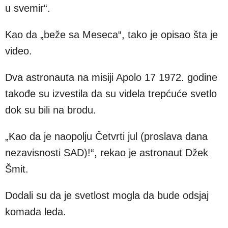
u svemir“.
Kao da „beže sa Meseca“, tako je opisao šta je
video.
Dva astronauta na misiji Apolo 17 1972. godine
takođe su izvestila da su videla trepćuće svetlo
dok su bili na brodu.
„Kao da je naopolju Četvrti jul (proslava dana
nezavisnosti SAD)!“, rekao je astronaut Džek
Šmit.
Dodali su da je svetlost mogla da bude odsjaj
komada leda.