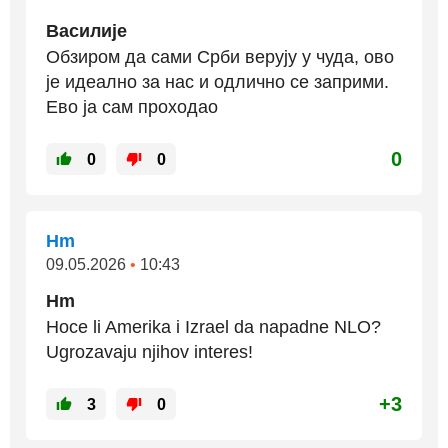
Василије
Обзиром да сами Срби верују у чуда, ово
је идеално за нас и одлично се заприми.
Ево ја сам проходао
0
0
0
Hm
09.05.2026
•
10:43
Hm
Hoce li Amerika i Izrael da napadne NLO?
Ugrozavaju njihov interes!
+3
3
0