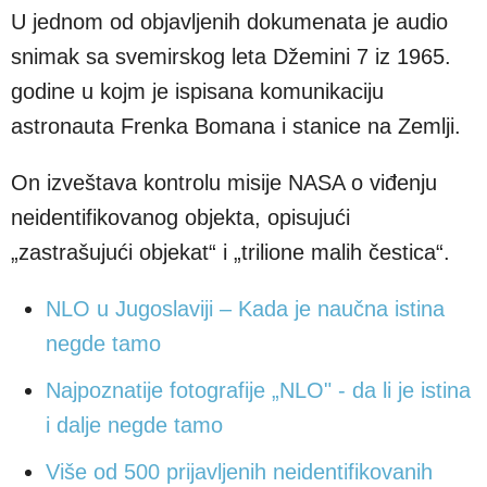
U jednom od objavljenih dokumenata je audio
snimak sa svemirskog leta Džemini 7 iz 1965.
godine u kojm je ispisana komunikaciju
astronauta Frenka Bomana i stanice na Zemlji.
On izveštava kontrolu misije NASA o viđenju
neidentifikovanog objekta, opisujući
„zastrašujući objekat“ i „trilione malih čestica“.
NLO u Jugoslaviji – Kada je naučna istina
negde tamo
Najpoznatije fotografije „NLO" - da li je istina
i dalje negde tamo
Više od 500 prijavljenih neidentifikovanih