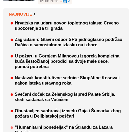
2
05.08.2026.
•
NAJNOVIJE
Hrvatska na udaru novog toplotnog talasa: Crveno
upozorenje za tri grada
Zagrađanin: Glavni odbor SPS jednoglasno podržao
Dačića o samostalnom izlasku na izbore
U požaru u Gornjem Milanovcu izgorela kompletna
kuća šestočlanoj porodici sa dvoje male dece,
pomoć potrebna
Nastavak konstitutivne sednice Skupštine Kosova i
nakon isteka ustavnog roka
Svečani doček za Zelenskog ispred Palate Srbija,
sledi sastanak sa Vučićem
Obustavljen saobraćaj između Gaja i Šumarka zbog
požara u Deliblatskoj peščari
"Humanitarni ponedeljak" na Štrandu za Lazara