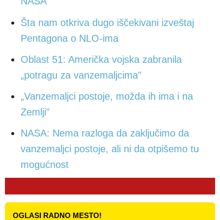
NASA
Šta nam otkriva dugo iščekivani izveštaj
Pentagona o NLO-ima
Oblast 51: Američka vojska zabranila
„potragu za vanzemaljcima"
„Vanzemaljci postoje, možda ih ima i na
Zemlji"
NASA: Nema razloga da zaključimo da
vanzemaljci postoje, ali ni da otpišemo tu
mogućnost
OGLASI RADNO MESTO!