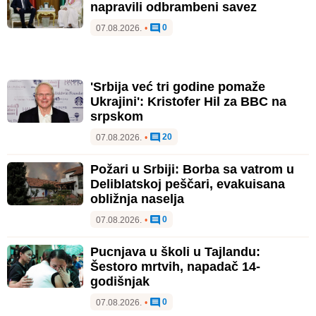
napravili odbrambeni savez
0
07.08.2026.
•
'Srbija već tri godine pomaže
Ukrajini': Kristofer Hil za BBC na
srpskom
20
07.08.2026.
•
Požari u Srbiji: Borba sa vatrom u
Deliblatskoj peščari, evakuisana
obližnja naselja
0
07.08.2026.
•
Pucnjava u školi u Tajlandu:
Šestoro mrtvih, napadač 14-
godišnjak
0
07.08.2026.
•