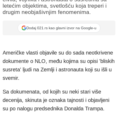
letećim objektima, svetlošću koja treperi i
drugim neobjašivnjim fenomenima.
Dodaj 021.rs kao glavni izvor na Google-u
Američke vlasti objavile su do sada neotkrivene
dokumente o NLO, među kojima su opisi 'bliskih
susreta' ljudi na Zemlji i astronauta koji su išli u
svemir.
Sa dokumenata, od kojih su neki stari više
decenija, skinuta je oznaka tajnosti i objavljeni
su po nalogu predsednika Donalda Trampa.