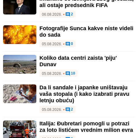
ali ostaje predsednik FIFA
2
06.08.2026.
•
Fotografije Sunca kakve niste videli
do sada
0
05.08.2026.
•
Koliko data centri zaista 'piju'
Dunav
10
05.08.2026.
•
Da li sandale i japanke uništavaju
vaša stopala (i kako izabrati pravu
letnju obuću)
2
05.08.2026.
•
Italija: Đubretari pomogli u potrazi
za loto listićem vrednim milion evra