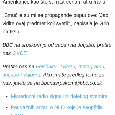
Amerikanci, kao što su rast cena i rat u Iranu.
„Smučile su mi se propagande poput ove: 'Jao,
vidite ovaj predmet koji svetli'“, napisala je Grin
na Iksu.
BBC na srpskom je od sada i na Jutjubu, pratite
nas
OVDE.
Pratite nas na
Fejsbuku
,
Tviteru
,
Instagramu
,
Jutjubu
i
Vajberu
. Ako imate predlog teme za
nas, javite se na bbcnasrpskom@bbc.co.uk
Misteriozni radio signali iz dalekog svemira
Pet važnih stvari o NLO koje je saopštila