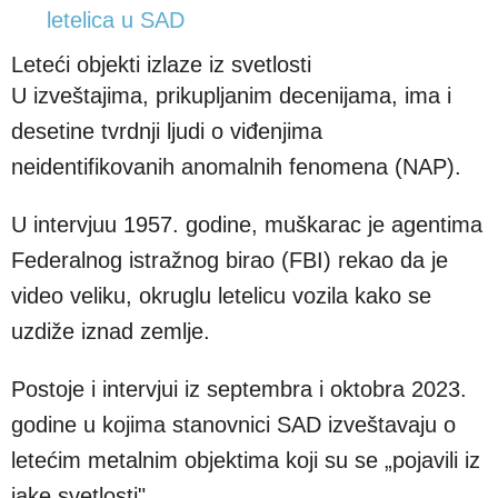
letelica u SAD
Leteći objekti izlaze iz svetlosti
U izveštajima, prikupljanim decenijama, ima i
desetine tvrdnji ljudi o viđenjima
neidentifikovanih anomalnih fenomena (NAP).
U intervjuu 1957. godine, muškarac je agentima
Federalnog istražnog birao (FBI) rekao da je
video veliku, okruglu letelicu vozila kako se
uzdiže iznad zemlje.
Postoje i intervjui iz septembra i oktobra 2023.
godine u kojima stanovnici SAD izveštavaju o
letećim metalnim objektima koji su se „pojavili iz
jake svetlosti".