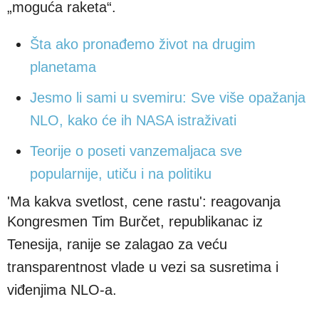
„moguća raketa“.
Šta ako pronađemo život na drugim
planetama
Jesmo li sami u svemiru: Sve više opažanja
NLO, kako će ih NASA istraživati
Teorije o poseti vanzemaljaca sve
popularnije, utiču i na politiku
'Ma kakva svetlost, cene rastu': reagovanja
Kongresmen Tim Burčet, republikanac iz
Tenesija, ranije se zalagao za veću
transparentnost vlade u vezi sa susretima i
viđenjima NLO-a.