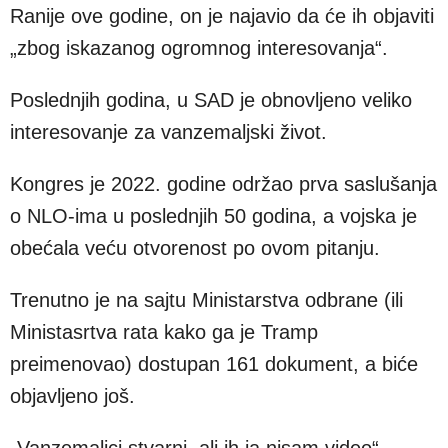
Ranije ove godine, on je najavio da će ih objaviti
„zbog iskazanog ogromnog interesovanja“.
Poslednjih godina, u SAD je obnovljeno veliko
interesovanje za vanzemaljski život.
Kongres je 2022. godine održao prva saslušanja
o NLO-ima u poslednjih 50 godina, a vojska je
obećala veću otvorenost po ovom pitanju.
Trenutno je na sajtu Ministarstva odbrane (ili
Ministasrtva rata kako ga je Tramp
preimenovao) dostupan 161 dokument, a biće
objavljeno još.