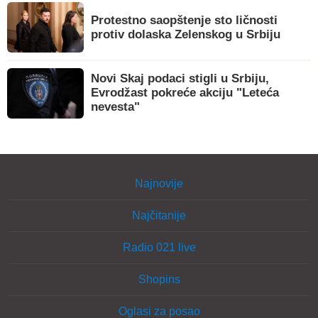
Protestno saopštenje sto ličnosti
protiv dolaska Zelenskog u Srbiju
Novi Skaj podaci stigli u Srbiju,
Evrodžast pokreće akciju "Leteća
nevesta"
Najnovije
Najčitanije
Radio 021 live
Shopins
Oglasi za posao