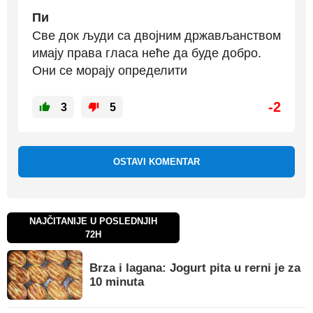
Пи
Све док људи са двојним држављанством
имају права гласа неће да буде добро.
Они се морају определити
-2
3
5
OSTAVI KOMENTAR
NAJČITANIJE U POSLEDNJIH
72H
Brza i lagana: Jogurt pita u rerni je za
10 minuta