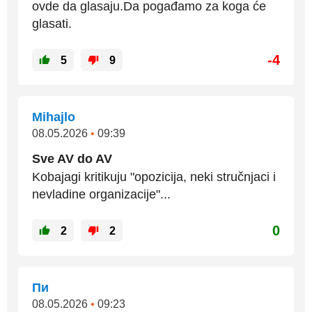
ovde da glasaju.Da pogađamo za koga će
glasati.
-4
5
9
Mihajlo
08.05.2026
•
09:39
Sve AV do AV
Kobajagi kritikuju "opozicija, neki stručnjaci i
nevladine organizacije"...
0
2
2
Пи
08.05.2026
•
09:23