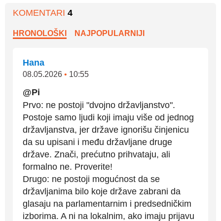
KOMENTARI
4
HRONOLOŠKI
NAJPOPULARNIJI
Hana
08.05.2026
•
10:55
@Pi
Prvo: ne postoji "dvojno državljanstvo".
Postoje samo ljudi koji imaju više od jednog
državljanstva, jer države ignorišu činjenicu
da su upisani i među državljane druge
države. Znači, prećutno prihvataju, ali
formalno ne. Proverite!
Drugo: ne postoji mogućnost da se
državljanima bilo koje države zabrani da
glasaju na parlamentarnim i predsedničkim
izborima. A ni na lokalnim, ako imaju prijavu