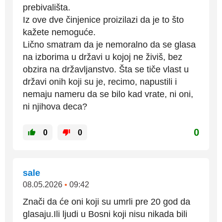
prebivališta.
Iz ove dve činjenice proizilazi da je to što
kažete nemoguće.
Lično smatram da je nemoralno da se glasa
na izborima u državi u kojoj ne živiš, bez
obzira na državljanstvo. Šta se tiče vlast u
državi onih koji su je, recimo, napustili i
nemaju nameru da se bilo kad vrate, ni oni,
ni njihova deca?
0
0
0
sale
08.05.2026
•
09:42
Znači da će oni koji su umrli pre 20 god da
glasaju.Ili ljudi u Bosni koji nisu nikada bili