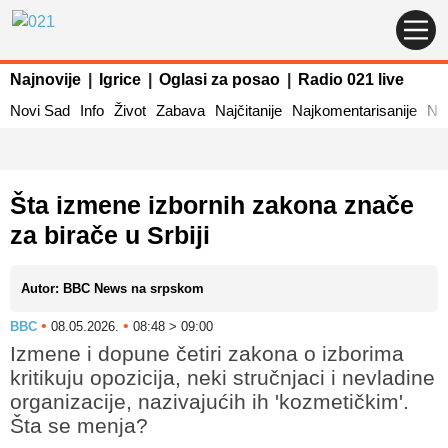
Najnovije
|
Igrice
|
Oglasi za posao
|
Radio 021 live
Novi Sad
Info
Život
Zabava
Najčitanije
Najkomentarisanije
Naj
Šta izmene izbornih zakona znače
za birače u Srbiji
Autor: BBC News na srpskom
•
•
BBC
08.05.2026.
08:48 > 09:00
Izmene i dopune četiri zakona o izborima
kritikuju opozicija, neki stručnjaci i nevladine
organizacije, nazivajućih ih 'kozmetičkim'.
Šta se menja?