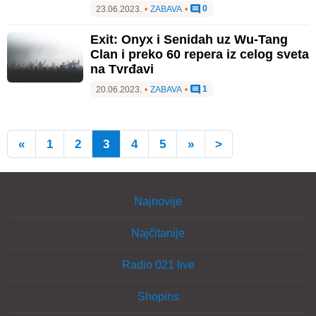
0
23.06.2023.
•
ZABAVA
•
Exit: Onyx i Senidah uz Wu-Tang
Clan i preko 60 repera iz celog sveta
na Tvrđavi
1
20.06.2023.
•
ZABAVA
•
«
1
2
3
4
5
»
>
Najnovije
Najčitanije
Radio 021 live
Shopins