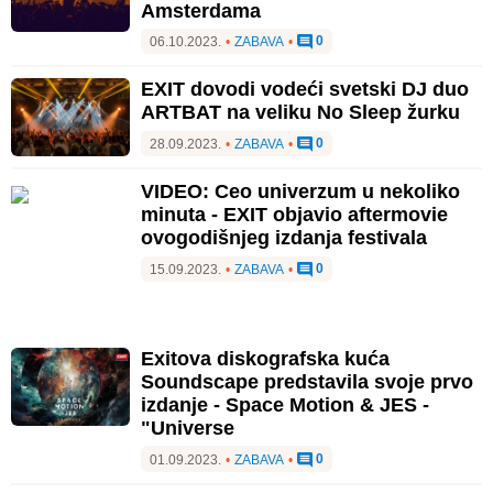
Amsterdama
0
06.10.2023.
•
ZABAVA
•
EXIT dovodi vodeći svetski DJ duo
ARTBAT na veliku No Sleep žurku
0
28.09.2023.
•
ZABAVA
•
VIDEO: Ceo univerzum u nekoliko
minuta - EXIT objavio aftermovie
ovogodišnjeg izdanja festivala
0
15.09.2023.
•
ZABAVA
•
Exitova diskografska kuća
Soundscape predstavila svoje prvo
izdanje - Space Motion & JES -
"Universe
0
01.09.2023.
•
ZABAVA
•