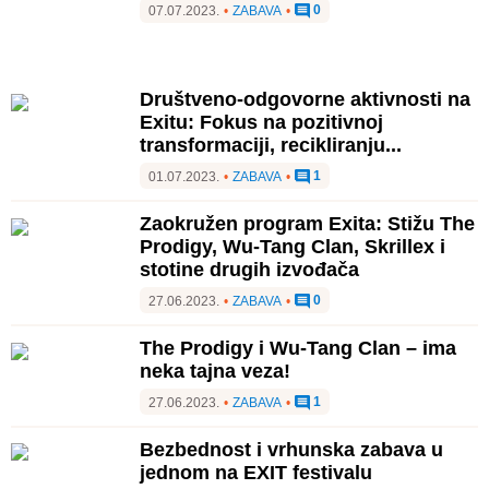
0
07.07.2023.
•
ZABAVA
•
Društveno-odgovorne aktivnosti na
Exitu: Fokus na pozitivnoj
transformaciji, recikliranju...
1
01.07.2023.
•
ZABAVA
•
Zaokružen program Exita: Stižu The
Prodigy, Wu-Tang Clan, Skrillex i
stotine drugih izvođača
0
27.06.2023.
•
ZABAVA
•
The Prodigy i Wu-Tang Clan – ima
neka tajna veza!
1
27.06.2023.
•
ZABAVA
•
Bezbednost i vrhunska zabava u
jednom na EXIT festivalu