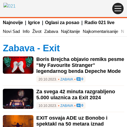
Najnovije
|
Igrice
|
Oglasi za posao
|
Radio 021 live
Novi Sad
Info
Život
Zabava
Najčitanije
Najkomentarisanije
Naj
Zabava - Exit
Boris Brejcha objavio remiks pesme
"My Favourite Stranger"
legendarnog benda Depeche Mode
0
20.10.2023.
•
ZABAVA
•
Za svega 42 minuta razgrabljeno
5.000 ulaznica za Exit 2024
0
10.10.2023.
•
ZABAVA
•
EXIT osvaja ADE uz Bonobo i
spektakl na 50 metara iznad