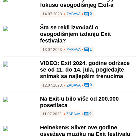
fokusu ovogodišnjeg Exit-a
0
14.07.2023.
•
ZABAVA
•
Šta se rekli izvođači o
ovogodišnjem izdanju Exit
festivala?
1
13.07.2023.
•
ZABAVA
•
VIDEO: Exit 2024. godine održaće
se od 11. do 14. jula, pogledajte
snimak sa najlepšim trenucima
0
12.07.2023.
•
ZABAVA
•
Na Exit-u bilo više od 200.000
posetilaca
0
11.07.2023.
•
ZABAVA
•
Heineken® Silver ove godine
osvežava muziku na Exit festivalu