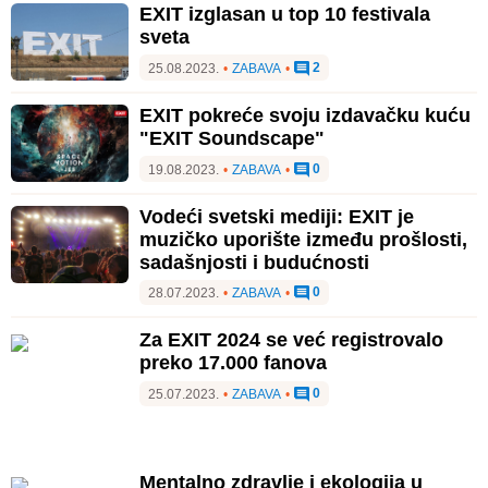
EXIT izglasan u top 10 festivala
sveta
2
25.08.2023.
•
ZABAVA
•
EXIT pokreće svoju izdavačku kuću
"EXIT Soundscape"
0
19.08.2023.
•
ZABAVA
•
Vodeći svetski mediji: EXIT je
muzičko uporište između prošlosti,
sadašnjosti i budućnosti
0
28.07.2023.
•
ZABAVA
•
Za EXIT 2024 se već registrovalo
preko 17.000 fanova
0
25.07.2023.
•
ZABAVA
•
Mentalno zdravlje i ekologija u