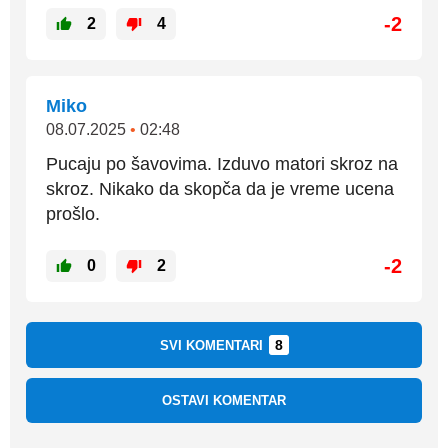
-2
2
4
Miko
08.07.2025
•
02:48
Pucaju po šavovima. Izduvo matori skroz na
skroz. Nikako da skopča da je vreme ucena
prošlo.
-2
0
2
8
SVI KOMENTARI
OSTAVI KOMENTAR