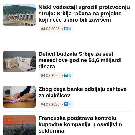
Niski vodostaji ugrozili proizvodnju
struje: Srbija računa na projekte
koji neće skoro biti završeni
6
04.08.2026.
•
Deficit budžeta Srbije za šest
meseci ove godine 51,6 milijardi
dinara
8
04.08.2026.
•
Zbog čega banke odbijaju zahteve
za olakšice?
6
04.08.2026.
•
Francuska pooštrava kontrolu
kupovine kompanija u osetljivim
sektorima