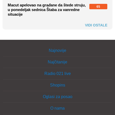
Macut apelovao na građane da štede struju,
65
u ponedeljak sednica Štaba za vanredne
situacije
VIDI OSTALE
Najnovije
Najčitanije
Radio 021 live
Shopins
Oglasi za posao
O nama