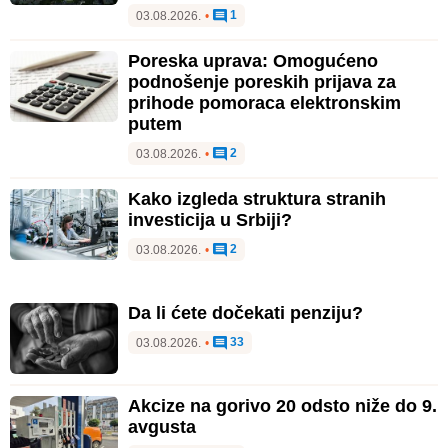
1
03.08.2026.
•
Poreska uprava: Omogućeno
podnošenje poreskih prijava za
prihode pomoraca elektronskim
putem
2
03.08.2026.
•
Kako izgleda struktura stranih
investicija u Srbiji?
2
03.08.2026.
•
Da li ćete dočekati penziju?
33
03.08.2026.
•
Akcize na gorivo 20 odsto niže do 9.
avgusta