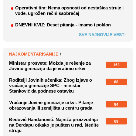
Operativni tim: Nema opsnosti od nestašica struje i
vode, ugrožen rečni saobraćaj
DNEVNI KVIZ: Deset pitanja - imamo i poklon
SVE NAJNOVIJE VESTI
NAJKOMENTARISANIJE
Ministar prosvete: Možda je rešenje za
163
Jovinu gimnaziju da je vratimo crkvi
Roditelji Jovinih učenika: Zbog izjave o
88
vraćanju gimnazije SPC - ministar
Stanković da podnese ostavku
Vraćanje Jovine gimnazije crkvi: Pitanje
84
obrazovanja ili zemljišta u centru grada
Đedović Handanović: Najniža proizvodnja
69
na Đerdapu otkako je pušten u rad, štedite
struju