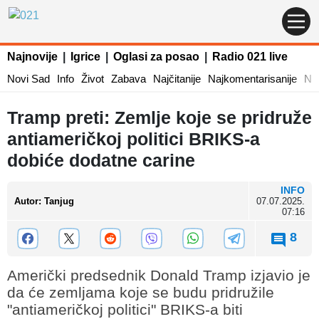
Najnovije
|
Igrice
|
Oglasi za posao
|
Radio 021 live
Novi Sad
Info
Život
Zabava
Najčitanije
Najkomentarisanije
Naj
Tramp preti: Zemlje koje se pridruže
antiameričkoj politici BRIKS-a
dobiće dodatne carine
INFO
Autor
:
Tanjug
07.07.2025.
07:16
8
Američki predsednik Donald Tramp izjavio je
da će zemljama koje se budu pridružile
"antiameričkoj politici" BRIKS-a biti