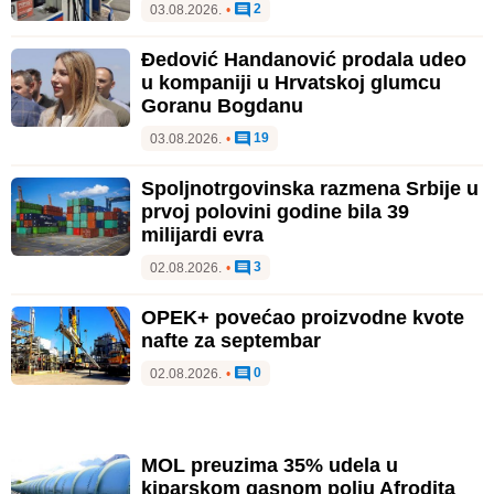
2
03.08.2026.
•
Đedović Handanović prodala udeo
u kompaniji u Hrvatskoj glumcu
Goranu Bogdanu
19
03.08.2026.
•
Spoljnotrgovinska razmena Srbije u
prvoj polovini godine bila 39
milijardi evra
3
02.08.2026.
•
OPEK+ povećao proizvodne kvote
nafte za septembar
0
02.08.2026.
•
MOL preuzima 35% udela u
kiparskom gasnom polju Afrodita