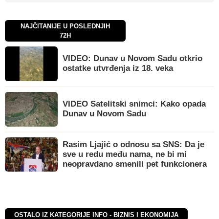
NAJČITANIJE U POSLEDNJIH
72H
VIDEO: Dunav u Novom Sadu otkrio
ostatke utvrđenja iz 18. veka
VIDEO Satelitski snimci: Kako opada
Dunav u Novom Sadu
Rasim Ljajić o odnosu sa SNS: Da je
sve u redu među nama, ne bi mi
neopravdano smenili pet funkcionera
OSTALO IZ KATEGORIJE INFO - BIZNIS I EKONOMIJA