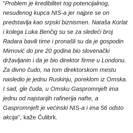
"
Problem je kredibilitet tog potencijalnog,
nesuđenog kupca NIS-a jer najpre se on
predstavlja kao srpski biznismen. Nataša Korlat
i kolega Luka Benčig su se za sledeći broj
Radara bavili time i pronašli su da je gospodin
Mimović do pre 20 godina bio slovenački
državljanin i da je bio direktor firme u Londonu.
Za divno čudo, na tom direktorskom mestu
nasledio je jednu Ruskinju, poreklom iz Omska.
I sad, gle čuda, u Omsku Gaspromnjeft ima
jednu od najstarijih rafinerija nafte, a
Gaspromnjeft je većinski NIS-a i ima 56 odsto
akcija
", kaže Ćulibrk.