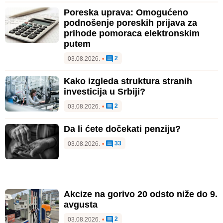
Poreska uprava: Omogućeno
podnošenje poreskih prijava za
prihode pomoraca elektronskim
putem
2
03.08.2026.
•
Kako izgleda struktura stranih
investicija u Srbiji?
2
03.08.2026.
•
Da li ćete dočekati penziju?
33
03.08.2026.
•
Akcize na gorivo 20 odsto niže do 9.
avgusta
2
03.08.2026.
•