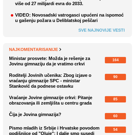
više od 27 milijardi evra do 2033.
VIDEO: Novosadski vatrogasci upućeni na ispomoć
u gašenju požara u Deliblatskoj peščari
SVE NAJNOVIJE VESTI
NAJKOMENTARISANIJE
Ministar prosvete: Možda je rešenje za
164
Jovinu gimnaziju da je vratimo crkvi
Roditelji Jovinih učenika: Zbog izjave o
90
vraćanju gimnazije SPC - ministar
Stanković da podnese ostavku
Vraćanje Jovine gimnazije crkvi: Pitanje
85
obrazovanja ili zemljišta u centru grada
Čija je Jovina gimnazija?
60
Pismo mladih iz Srbije i Hrvatske povodom
54
godišnjice od "Oluje": I dalje smo susedi