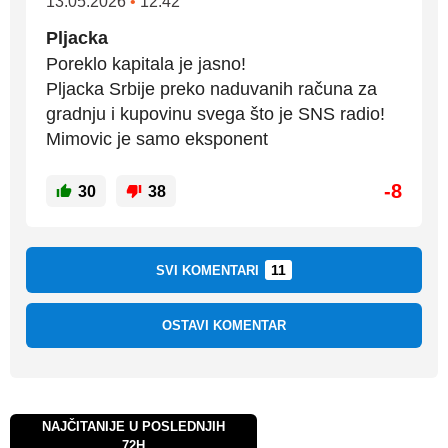
13.05.2026
•
12:42
Pljacka
Poreklo kapitala je jasno!
Pljacka Srbije preko naduvanih računa za
gradnju i kupovinu svega što je SNS radio!
Mimovic je samo eksponent
-8
30
38
11
SVI KOMENTARI
OSTAVI KOMENTAR
NAJČITANIJE U POSLEDNJIH
72H