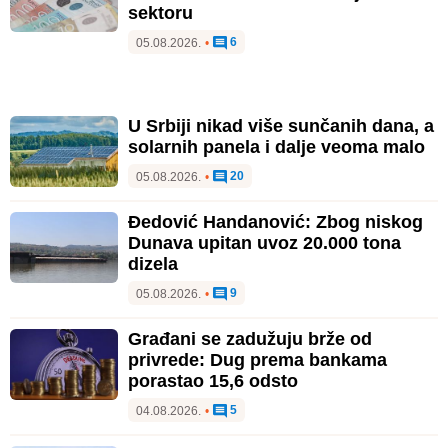
sektoru
6
05.08.2026.
•
U Srbiji nikad više sunčanih dana, a
solarnih panela i dalje veoma malo
20
05.08.2026.
•
Đedović Handanović: Zbog niskog
Dunava upitan uvoz 20.000 tona
dizela
9
05.08.2026.
•
Građani se zadužuju brže od
privrede: Dug prema bankama
porastao 15,6 odsto
5
04.08.2026.
•