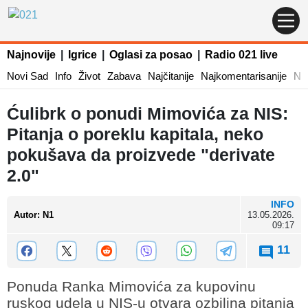
Najnovije
|
Igrice
|
Oglasi za posao
|
Radio 021 live
Novi Sad
Info
Život
Zabava
Najčitanije
Najkomentarisanije
Naj
Ćulibrk o ponudi Mimovića za NIS:
Pitanja o poreklu kapitala, neko
pokušava da proizvede "derivate
2.0"
INFO
Autor
:
N1
13.05.2026.
09:17
11
Ponuda Ranka Mimovića za kupovinu
ruskog udela u NIS-u otvara ozbiljna pitanja