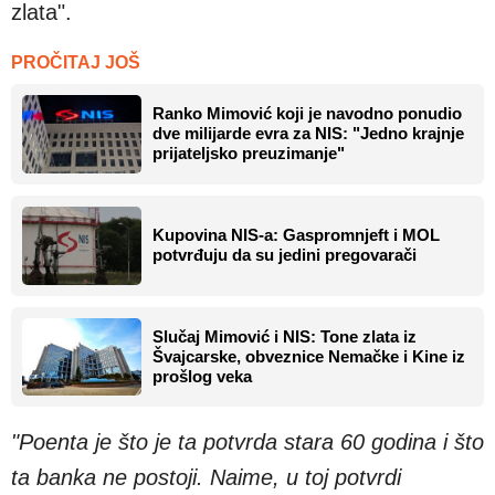
zlata".
PROČITAJ JOŠ
Ranko Mimović koji je navodno ponudio
dve milijarde evra za NIS: "Jedno krajnje
prijateljsko preuzimanje"
Kupovina NIS-a: Gaspromnjeft i MOL
potvrđuju da su jedini pregovarači
Slučaj Mimović i NIS: Tone zlata iz
Švajcarske, obveznice Nemačke i Kine iz
prošlog veka
"Poenta je što je ta potvrda stara 60 godina i što
ta banka ne postoji. Naime, u toj potvrdi