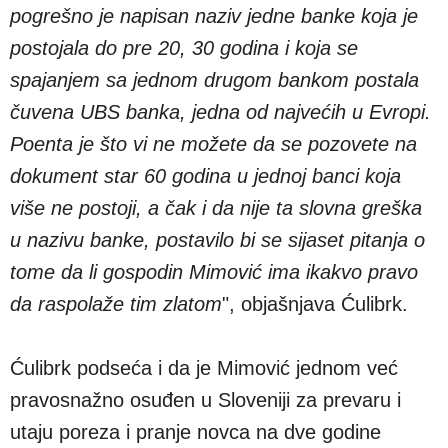
pogrešno je napisan naziv jedne banke koja je
postojala do pre 20, 30 godina i koja se
spajanjem sa jednom drugom bankom postala
čuvena UBS banka, jedna od najvećih u Evropi.
Poenta je što vi ne možete da se pozovete na
dokument star 60 godina u jednoj banci koja
više ne postoji, a čak i da nije ta slovna greška
u nazivu banke, postavilo bi se sijaset pitanja o
tome da li gospodin Mimović ima ikakvo pravo
da raspolaže tim zlatom
", objašnjava Ćulibrk.
Ćulibrk podseća i da je Mimović jednom već
pravosnažno osuđen u Sloveniji za prevaru i
utaju poreza i pranje novca na dve godine