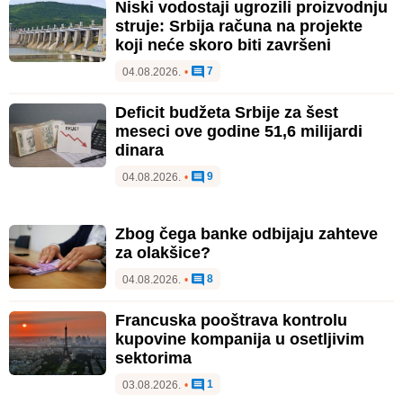
Niski vodostaji ugrozili proizvodnju
struje: Srbija računa na projekte
koji neće skoro biti završeni
7
04.08.2026.
•
Deficit budžeta Srbije za šest
meseci ove godine 51,6 milijardi
dinara
9
04.08.2026.
•
Zbog čega banke odbijaju zahteve
za olakšice?
8
04.08.2026.
•
Francuska pooštrava kontrolu
kupovine kompanija u osetljivim
sektorima
1
03.08.2026.
•