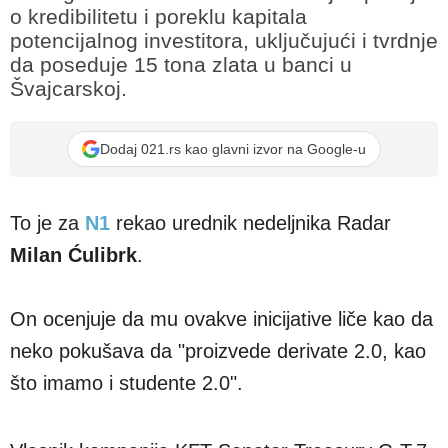
o kredibilitetu i poreklu kapitala
potencijalnog investitora, uključujući i tvrdnje
da poseduje 15 tona zlata u banci u
Švajcarskoj.
Dodaj 021.rs kao glavni izvor na Google-u
To je za
N1
rekao urednik nedeljnika Radar
Milan Ćulibrk
.
On ocenjuje da mu ovakve inicijative liče kao da
neko pokušava da "proizvede derivate 2.0, kao
što imamo i studente 2.0".