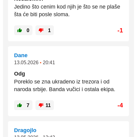
Jedino što cenim kod njih je što se ne plaše
šta će biti posle sloma.
-1
0
1
Dane
13.05.2026
•
20:41
Odg
Poreklo se zna ukradeno iz trezora i od
naroda srbije. Banda vučici i ostala ekipa.
-4
7
11
Dragojlo