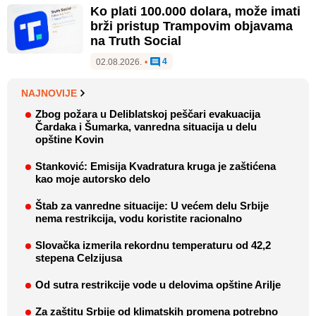
Ko plati 100.000 dolara, može imati
brži pristup Trampovim objavama
na Truth Social
4
02.08.2026.
•
NAJNOVIJE
Zbog požara u Deliblatskoj peščari evakuacija
Čardaka i Šumarka, vanredna situacija u delu
opštine Kovin
Stanković: Emisija Kvadratura kruga je zaštićena
kao moje autorsko delo
Štab za vanredne situacije: U većem delu Srbije
nema restrikcija, vodu koristite racionalno
Slovačka izmerila rekordnu temperaturu od 42,2
stepena Celzijusa
Od sutra restrikcije vode u delovima opštine Arilje
Za zaštitu Srbije od klimatskih promena potrebno