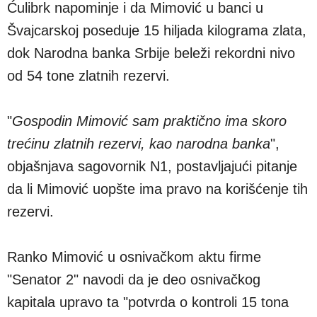
Ćulibrk napominje i da Mimović u banci u
Švajcarskoj poseduje 15 hiljada kilograma zlata,
dok Narodna banka Srbije beleži rekordni nivo
od 54 tone zlatnih rezervi.
"
Gospodin Mimović sam praktično ima skoro
trećinu zlatnih rezervi, kao narodna banka
",
objašnjava sagovornik N1, postavljajući pitanje
da li Mimović uopšte ima pravo na korišćenje tih
rezervi.
Ranko Mimović u osnivačkom aktu firme
"Senator 2" navodi da je deo osnivačkog
kapitala upravo ta "potvrda o kontroli 15 tona