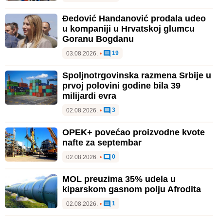
Đedović Handanović prodala udeo
u kompaniji u Hrvatskoj glumcu
Goranu Bogdanu
19
03.08.2026.
•
Spoljnotrgovinska razmena Srbije u
prvoj polovini godine bila 39
milijardi evra
3
02.08.2026.
•
OPEK+ povećao proizvodne kvote
nafte za septembar
0
02.08.2026.
•
MOL preuzima 35% udela u
kiparskom gasnom polju Afrodita
1
02.08.2026.
•