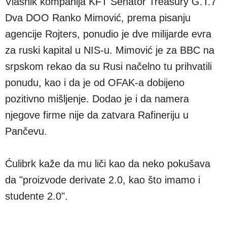
Vlasnik kompanija KFT Senator Treasury G.T.7
Dva DOO Ranko Mimović, prema pisanju
agencije Rojters, ponudio je dve milijarde evra
za ruski kapital u NIS-u. Mimović je za BBC na
srpskom rekao da su Rusi načelno tu prihvatili
ponudu, kao i da je od OFAK-a dobijeno
pozitivno mišljenje. Dodao je i da namera
njegove firme nije da zatvara Rafineriju u
Pančevu.
Ćulibrk kaže da mu liči kao da neko pokušava
da "proizvode derivate 2.0, kao što imamo i
studente 2.0".