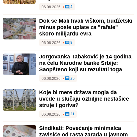
4
06.08.2026.
•
Dok se Mali hvali viškom, budžetski
minus posle uplate za "rafale"
skoro milijardu evra
8
06.08.2026.
•
Jorgovanka Tabaković je 14 godina
na čelu Narodne banke Srbije:
Saopšteno koji su rezultati toga
25
06.08.2026.
•
Koje bi mere država mogla da
uvede u slučaju ozbiljne nestašice
struje i goriva?
21
06.08.2026.
•
Sindikati: Povećanje minimalca
zavisiće od rasta zarada u javnom