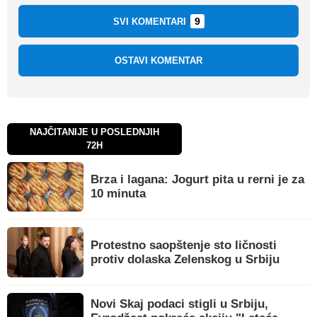
9
SVI KOMENTARI
OSTAVI KOMENTAR
NAJČITANIJE U POSLEDNJIH
72H
Brza i lagana: Jogurt pita u rerni je za
10 minuta
Protestno saopštenje sto ličnosti
protiv dolaska Zelenskog u Srbiju
Novi Skaj podaci stigli u Srbiju,