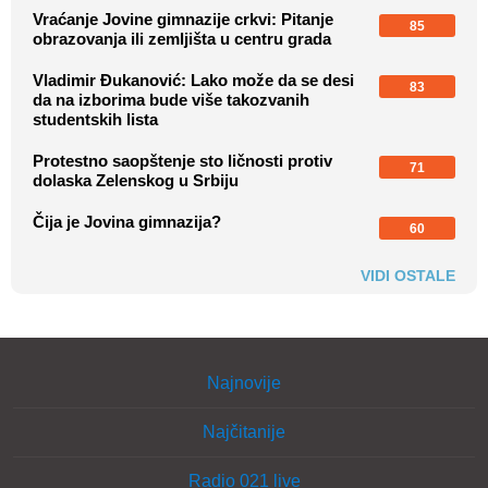
Vraćanje Jovine gimnazije crkvi: Pitanje
85
obrazovanja ili zemljišta u centru grada
Vladimir Đukanović: Lako može da se desi
83
da na izborima bude više takozvanih
studentskih lista
Protestno saopštenje sto ličnosti protiv
71
dolaska Zelenskog u Srbiju
Čija je Jovina gimnazija?
60
VIDI OSTALE
Najnovije
Najčitanije
Radio 021 live