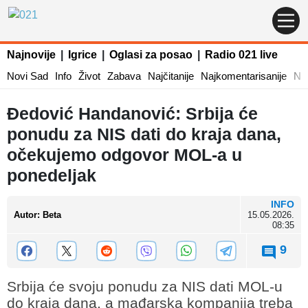
Najnovije
|
Igrice
|
Oglasi za posao
|
Radio 021 live
Novi Sad
Info
Život
Zabava
Najčitanije
Najkomentarisanije
Naj
Đedović Handanović: Srbija će
ponudu za NIS dati do kraja dana,
očekujemo odgovor MOL-a u
ponedeljak
INFO
Autor
:
Beta
15.05.2026.
08:35
9
Srbija će svoju ponudu za NIS dati MOL-u
do kraja dana, a mađarska kompanija treba