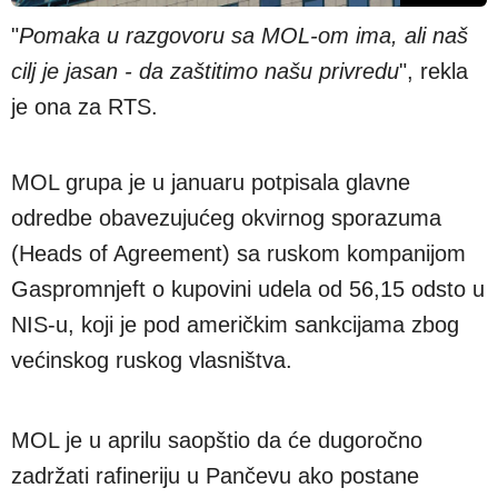
"
Pomaka u razgovoru sa MOL-om ima, ali naš
cilj je jasan - da zaštitimo našu privredu
", rekla
je ona za RTS.
MOL grupa je u januaru potpisala glavne
odredbe obavezujućeg okvirnog sporazuma
(Heads of Agreement) sa ruskom kompanijom
Gaspromnjeft o kupovini udela od 56,15 odsto u
NIS-u, koji je pod američkim sankcijama zbog
većinskog ruskog vlasništva.
MOL je u aprilu saopštio da će dugoročno
zadržati rafineriju u Pančevu ako postane