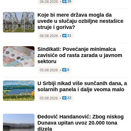
26
06.08.2026.
•
Koje bi mere država mogla da
uvede u slučaju ozbiljne nestašice
struje i goriva?
21
06.08.2026.
•
Sindikati: Povećanje minimalca
zavisiće od rasta zarada u javnom
sektoru
6
05.08.2026.
•
U Srbiji nikad više sunčanih dana, a
solarnih panela i dalje veoma malo
22
05.08.2026.
•
Đedović Handanović: Zbog niskog
Dunava upitan uvoz 20.000 tona
dizela