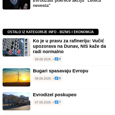
Evrodžast pokreće akciju "Leteća
nevesta"
OSTALO IZ KATEGORIJE INFO - BIZNIS I EKONOMIJA
Ko je u pravu za rafineriju: Vučić
upozorava na Dunav, NIS kaže da
radi normalno
0
08.08.2026.
•
Bugari spasavaju Evropu
0
08.08.2026.
•
Evrodizel poskupeo
7
07.08.2026.
•