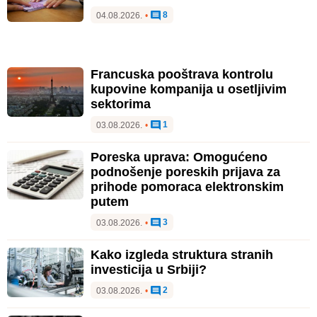
8
04.08.2026.
•
Francuska pooštrava kontrolu
kupovine kompanija u osetljivim
sektorima
1
03.08.2026.
•
Poreska uprava: Omogućeno
podnošenje poreskih prijava za
prihode pomoraca elektronskim
putem
3
03.08.2026.
•
Kako izgleda struktura stranih
investicija u Srbiji?
2
03.08.2026.
•