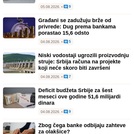
9
05.08.2026.
•
Građani se zadužuju brže od
privrede: Dug prema bankama
porastao 15,6 odsto
5
04.08.2026.
•
Niski vodostaji ugrozili proizvodnju
struje: Srbija računa na projekte
koji neće skoro biti završeni
7
04.08.2026.
•
Deficit budžeta Srbije za šest
meseci ove godine 51,6 milijardi
dinara
9
04.08.2026.
•
Zbog čega banke odbijaju zahteve
za olakšice?