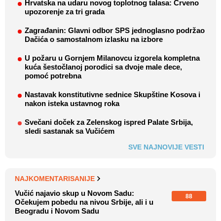
Hrvatska na udaru novog toplotnog talasa: Crveno
upozorenje za tri grada
Zagrađanin: Glavni odbor SPS jednoglasno podržao
Dačića o samostalnom izlasku na izbore
U požaru u Gornjem Milanovcu izgorela kompletna
kuća šestočlanoj porodici sa dvoje male dece,
pomoć potrebna
Nastavak konstitutivne sednice Skupštine Kosova i
nakon isteka ustavnog roka
Svečani doček za Zelenskog ispred Palate Srbija,
sledi sastanak sa Vučićem
SVE NAJNOVIJE VESTI
NAJKOMENTARISANIJE
Vučić najavio skup u Novom Sadu:
88
Očekujem pobedu na nivou Srbije, ali i u
Beogradu i Novom Sadu