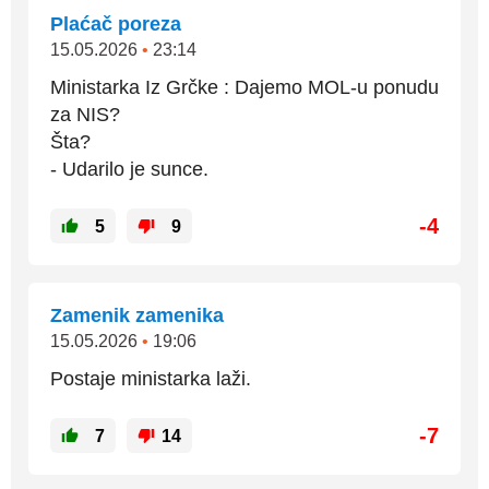
Plaćač poreza
15.05.2026
•
23:14
Ministarka Iz Grčke : Dajemo MOL-u ponudu
za NIS?
Šta?
- Udarilo je sunce.
-4
5
9
Zamenik zamenika
15.05.2026
•
19:06
Postaje ministarka laži.
-7
7
14