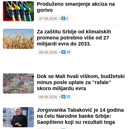
Produženo smanjenje akciza na
gorivo
1
07.08.2026.
•
Za zaštitu Srbije od klimatskih
promena potrebno više od 27
milijardi evra do 2033.
19
06.08.2026.
•
Dok se Mali hvali viškom, budžetski
minus posle uplate za "rafale"
skoro milijardu evra
15
06.08.2026.
•
Jorgovanka Tabaković je 14 godina
na čelu Narodne banke Srbije:
Saopšteno koji su rezultati toga