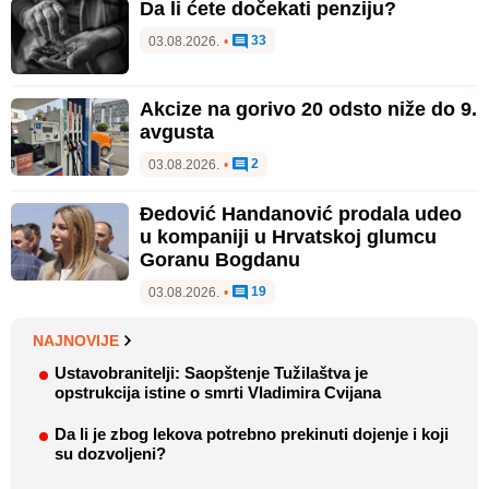
Da li ćete dočekati penziju?
33
03.08.2026.
•
Akcize na gorivo 20 odsto niže do 9.
avgusta
2
03.08.2026.
•
Đedović Handanović prodala udeo
u kompaniji u Hrvatskoj glumcu
Goranu Bogdanu
19
03.08.2026.
•
NAJNOVIJE
Ustavobranitelji: Saopštenje Tužilaštva je
opstrukcija istine o smrti Vladimira Cvijana
Da li je zbog lekova potrebno prekinuti dojenje i koji
su dozvoljeni?