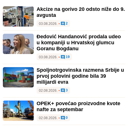
Akcize na gorivo 20 odsto niže do 9.
avgusta
2
03.08.2026.
•
Đedović Handanović prodala udeo
u kompaniji u Hrvatskoj glumcu
Goranu Bogdanu
19
03.08.2026.
•
Spoljnotrgovinska razmena Srbije u
prvoj polovini godine bila 39
milijardi evra
3
02.08.2026.
•
OPEK+ povećao proizvodne kvote
nafte za septembar
0
02.08.2026.
•