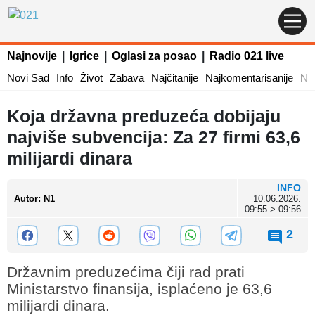
Najnovije
|
Igrice
|
Oglasi za posao
|
Radio 021 live
Novi Sad
Info
Život
Zabava
Najčitanije
Najkomentarisanije
Naj
Koja državna preduzeća dobijaju
najviše subvencija: Za 27 firmi 63,6
milijardi dinara
INFO
Autor
:
N1
10.06.2026.
09:55 > 09:56
2
Državnim preduzećima čiji rad prati
Ministarstvo finansija, isplaćeno je 63,6
milijardi dinara.