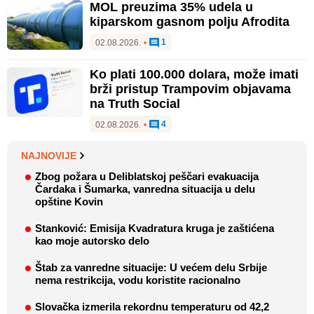
MOL preuzima 35% udela u
kiparskom gasnom polju Afrodita
1
02.08.2026.
•
Ko plati 100.000 dolara, može imati
brži pristup Trampovim objavama
na Truth Social
4
02.08.2026.
•
NAJNOVIJE
Zbog požara u Deliblatskoj peščari evakuacija
Čardaka i Šumarka, vanredna situacija u delu
opštine Kovin
Stanković: Emisija Kvadratura kruga je zaštićena
kao moje autorsko delo
Štab za vanredne situacije: U većem delu Srbije
nema restrikcija, vodu koristite racionalno
Slovačka izmerila rekordnu temperaturu od 42,2