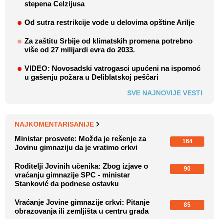
stepena Celzijusa
Od sutra restrikcije vode u delovima opštine Arilje
Za zaštitu Srbije od klimatskih promena potrebno
više od 27 milijardi evra do 2033.
VIDEO: Novosadski vatrogasci upućeni na ispomoć
u gašenju požara u Deliblatskoj peščari
SVE NAJNOVIJE VESTI
NAJKOMENTARISANIJE
Ministar prosvete: Možda je rešenje za
164
Jovinu gimnaziju da je vratimo crkvi
Roditelji Jovinih učenika: Zbog izjave o
90
vraćanju gimnazije SPC - ministar
Stanković da podnese ostavku
Vraćanje Jovine gimnazije crkvi: Pitanje
85
obrazovanja ili zemljišta u centru grada