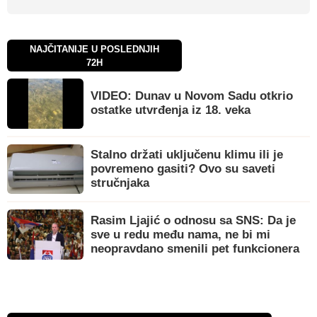
NAJČITANIJE U POSLEDNJIH
72H
VIDEO: Dunav u Novom Sadu otkrio
ostatke utvrđenja iz 18. veka
Stalno držati uključenu klimu ili je
povremeno gasiti? Ovo su saveti
stručnjaka
Rasim Ljajić o odnosu sa SNS: Da je
sve u redu među nama, ne bi mi
neopravdano smenili pet funkcionera