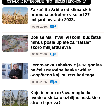
OSTALO IZ KATEGORIJE INFO - BIZNIS I EKONOMIJA
Za zaštitu Srbije od klimatskih
promena potrebno više od 27
milijardi evra do 2033.
4
06.08.2026.
•
Dok se Mali hvali viškom, budžetski
minus posle uplate za "rafale"
skoro milijardu evra
8
06.08.2026.
•
Jorgovanka Tabaković je 14 godina
na čelu Narodne banke Srbije:
Saopšteno koji su rezultati toga
25
06.08.2026.
•
Koje bi mere država mogla da
uvede u slučaju ozbiljne nestašice
struje i goriva?