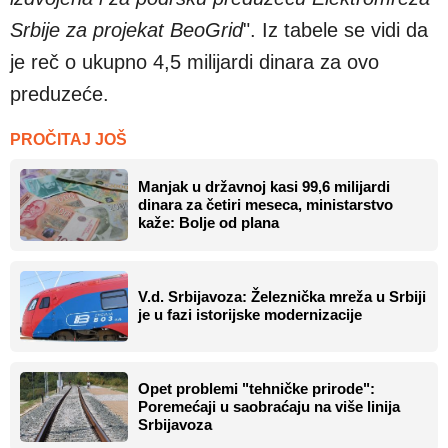
Srbije za projekat BeoGrid
". Iz tabele se vidi da
je reč o ukupno 4,5 milijardi dinara za ovo
preduzeće.
PROČITAJ JOŠ
Manjak u državnoj kasi 99,6 milijardi
dinara za četiri meseca, ministarstvo
kaže: Bolje od plana
V.d. Srbijavoza: Železnička mreža u Srbiji
je u fazi istorijske modernizacije
Opet problemi "tehničke prirode":
Poremećaji u saobraćaju na više linija
Srbijavoza