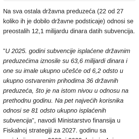
Na sva ostala državna preduzeća (22 od 27
koliko ih je dobilo državne podsticaje) odnosi se
preostalih 12,1 milijardu dinara datih subvencija.
"
U 2025. godini subvencije isplaćene državnim
preduzećima iznosile su 63,6 milijardi dinara i
one su imale ukupno učešće od 6,2 odsto u
ukupno ostvarenim prihodima 36 državnih
preduzeća, što je na istom nivou u odnosu na
prethodnu godinu. Na pet najvećih korisnika
odnosi se 81 odsto ukupno isplaćenih
subvencija
", navodi Ministarstvo finansija u
Fiskalnoj strategiji za 2027. godinu sa