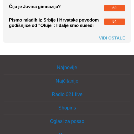
Čija je Jovina gimnazija?
60
Pismo mladih iz Srbije i Hrvatske povodom
54
godišnjice od "Oluje": I dalje smo susedi
VIDI OSTALE
Najnovije
Najčitanije
Radio 021 live
Shopins
Oglasi za posao