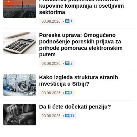
kupovine kompanija u osetljivim
sektorima
1
03.08.2026.
•
Poreska uprava: Omogućeno
podnošenje poreskih prijava za
prihode pomoraca elektronskim
putem
2
03.08.2026.
•
Kako izgleda struktura stranih
investicija u Srbiji?
2
03.08.2026.
•
Da li ćete dočekati penziju?
33
03.08.2026.
•