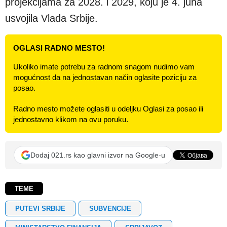
projekcijama za 2028. i 2029, koju je 4. juna
usvojila Vlada Srbije.
OGLASI RADNO MESTO!
Ukoliko imate potrebu za radnom snagom nudimo vam
mogućnost da na jednostavan način oglasite poziciju za
posao.
Radno mesto možete oglasiti u odeljku Oglasi za posao ili
jednostavno klikom na ovu poruku.
Dodaj 021.rs kao glavni izvor na Google-u
TEME
PUTEVI SRBIJE
SUBVENCIJE