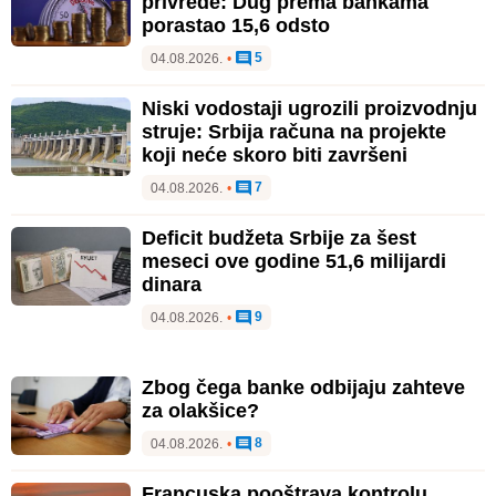
privrede: Dug prema bankama
porastao 15,6 odsto
5
04.08.2026.
•
Niski vodostaji ugrozili proizvodnju
struje: Srbija računa na projekte
koji neće skoro biti završeni
7
04.08.2026.
•
Deficit budžeta Srbije za šest
meseci ove godine 51,6 milijardi
dinara
9
04.08.2026.
•
Zbog čega banke odbijaju zahteve
za olakšice?
8
04.08.2026.
•
Francuska pooštrava kontrolu