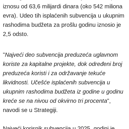
iznosu od 63,6 milijardi dinara (oko 542 miliona
evra). Udeo tih isplaćenih subvencija u ukupnim
rashodima budžeta za prošlu godinu iznosio je
2,5 odsto.
"
Najveći deo subvencija preduzeća uglavnom
koriste za kapitalne projekte, dok određeni broj
preduzeća koristi i za održavanje tekuće
likvidnosti. Učešće isplaćenih subvencija u
ukupnim rashodima budžeta iz godine u godinu
kreće se na nivou od okvirno tri procenta
",
navodi se u Strategiji.
Najveći korisnik subvencija u 2025. godini je