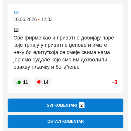
Ш
10.06.2026
•
12:33
Ш
Све фирме као и приватне добијају паре
које трпају у приватне џепове и имате
неку би"елиту"која се смеје свима нама
јер смо будале које смо им дозволили
овакву пљачку и богаћење
-3
11
14
2
SVI KOMENTARI
OSTAVI KOMENTAR