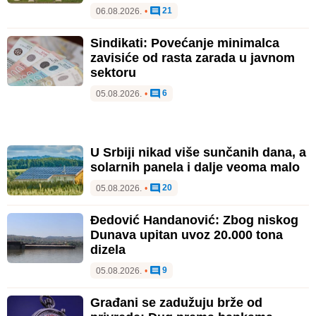
21
06.08.2026.
•
Sindikati: Povećanje minimalca
zavisiće od rasta zarada u javnom
sektoru
6
05.08.2026.
•
U Srbiji nikad više sunčanih dana, a
solarnih panela i dalje veoma malo
20
05.08.2026.
•
Đedović Handanović: Zbog niskog
Dunava upitan uvoz 20.000 tona
dizela
9
05.08.2026.
•
Građani se zadužuju brže od