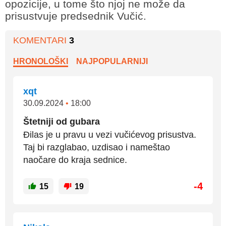
opozicije, u tome što njoj ne može da
prisustvuje predsednik Vučić.
KOMENTARI
3
HRONOLOŠKI
NAJPOPULARNIJI
xqt
30.09.2024
•
18:00
Štetniji od gubara
Đilas je u pravu u vezi vučićevog prisustva.
Taj bi razglabao, uzdisao i nameštao
naočare do kraja sednice.
-4
15
19