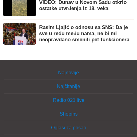
VIDEO: Dunav u Novom Sadu otkrio
ostatke utvrđenja iz 18. veka
Rasim Ljajić o odnosu sa SNS: Da je
sve u redu među nama, ne bi mi
neopravdano smenili pet funkcionera
Najnovije
Najčitanije
Radio 021 live
Shopins
Oglasi za posao