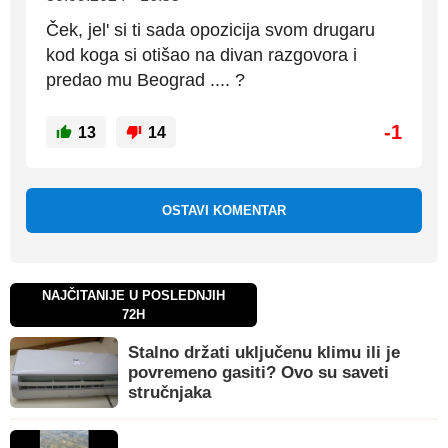
Ček, jel' si ti sada opozicija svom drugaru
kod koga si otišao na divan razgovora i
predao mu Beograd .... ?
-1
13
14
OSTAVI KOMENTAR
NAJČITANIJE U POSLEDNJIH
72H
Stalno držati uključenu klimu ili je
povremeno gasiti? Ovo su saveti
stručnjaka