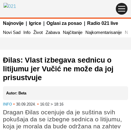
Najnovije
|
Igrice
|
Oglasi za posao
|
Radio 021 live
Novi Sad
Info
Život
Zabava
Najčitanije
Najkomentarisanije
Naj
Đilas: Vlast izbegava sednicu o
litijumu jer Vučić ne može da joj
prisustvuje
Autor: Beta
•
•
INFO
30.09.2024.
16:02 > 18:16
Dragan Đilas ocenjuje da je suština svih
pokušaja da se izbegne sednica o litijumu,
koja je morala da bude održana na zahtev