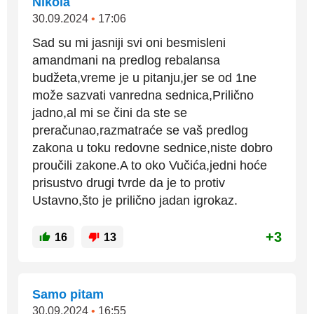
Nikola
30.09.2024
•
17:06
Sad su mi jasniji svi oni besmisleni
amandmani na predlog rebalansa
budžeta,vreme je u pitanju,jer se od 1ne
može sazvati vanredna sednica,Prilično
jadno,al mi se čini da ste se
preračunao,razmatraće se vaš predlog
zakona u toku redovne sednice,niste dobro
proučili zakone.A to oko Vučića,jedni hoće
prisustvo drugi tvrde da je to protiv
Ustavno,što je prilično jadan igrokaz.
+3
16
13
Samo pitam
30.09.2024
•
16:55