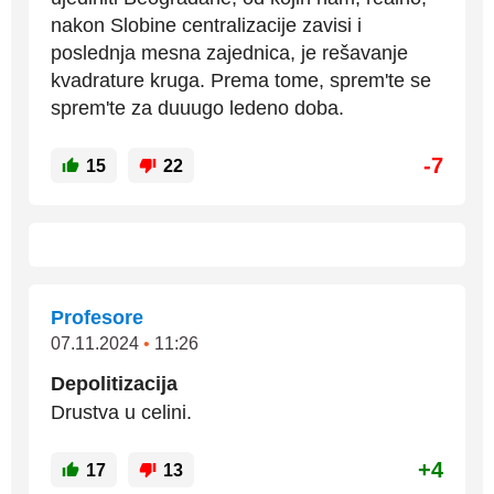
nakon Slobine centralizacije zavisi i
poslednja mesna zajednica, je rešavanje
kvadrature kruga. Prema tome, sprem'te se
sprem'te za duuugo ledeno doba.
-7
15
22
Profesore
07.11.2024
•
11:26
Depolitizacija
Drustva u celini.
+4
17
13