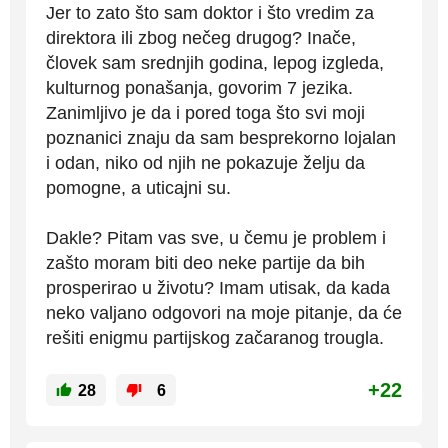
Jer to zato što sam doktor i što vredim za
direktora ili zbog nečeg drugog? Inače,
človek sam srednjih godina, lepog izgleda,
kulturnog ponašanja, govorim 7 jezika.
Zanimljivo je da i pored toga što svi moji
poznanici znaju da sam besprekorno lojalan
i odan, niko od njih ne pokazuje želju da
pomogne, a uticajni su.
Dakle? Pitam vas sve, u čemu je problem i
zašto moram biti deo neke partije da bih
prosperirao u životu? Imam utisak, da kada
neko valjano odgovori na moje pitanje, da će
rešiti enigmu partijskog začaranog trougla.
+22
28
6