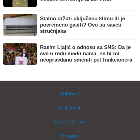
Stalno držati uključenu klimu ili je
povremeno gasiti? Ovo su saveti
stručnjaka
Rasim Ljajić o odnosu sa SNS: Da je
sve u redu među nama, ne bi mi
neopravdano smenili pet funkcionera
Najnovije
Najčitanije
Radio 021 live
Shopins