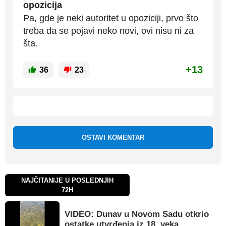
opozicija
Pa, gde je neki autoritet u opoziciji, prvo što
treba da se pojavi neko novi, ovi nisu ni za
šta.
+13
36
23
OSTAVI KOMENTAR
NAJČITANIJE U POSLEDNJIH
72H
VIDEO: Dunav u Novom Sadu otkrio
ostatke utvrđenja iz 18. veka