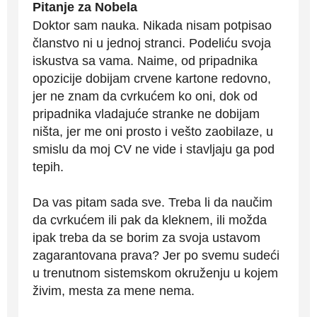
Pitanje za Nobela
Doktor sam nauka. Nikada nisam potpisao
članstvo ni u jednoj stranci. Podeliću svoja
iskustva sa vama. Naime, od pripadnika
opozicije dobijam crvene kartone redovno,
jer ne znam da cvrkućem ko oni, dok od
pripadnika vladajuće stranke ne dobijam
ništa, jer me oni prosto i vešto zaobilaze, u
smislu da moj CV ne vide i stavljaju ga pod
tepih.
Da vas pitam sada sve. Treba li da naučim
da cvrkućem ili pak da kleknem, ili možda
ipak treba da se borim za svoja ustavom
zagarantovana prava? Jer po svemu sudeći
u trenutnom sistemskom okruženju u kojem
živim, mesta za mene nema.