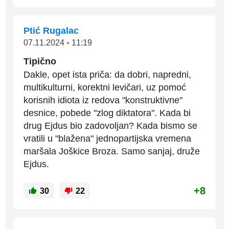
Ptić Rugalac
07.11.2024
•
11:19
Tipično
Dakle, opet ista priča: da dobri, napredni,
multikulturni, korektni levičari, uz pomoć
korisnih idiota iz redova "konstruktivne"
desnice, pobede "zlog diktatora". Kada bi
drug Ejdus bio zadovoljan? Kada bismo se
vratili u "blažena" jednopartijska vremena
maršala Joškice Broza. Samo sanjaj, druže
Ejdus.
+8
30
22