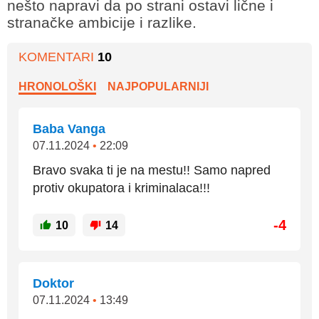
nešto napravi da po strani ostavi lične i
stranačke ambicije i razlike.
KOMENTARI
10
HRONOLOŠKI
NAJPOPULARNIJI
Baba Vanga
07.11.2024
•
22:09
Bravo svaka ti je na mestu!! Samo napred
protiv okupatora i kriminalaca!!!
-4
10
14
Doktor
07.11.2024
•
13:49