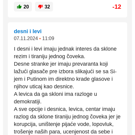
-12
20
32
desni i levi
07.11.2024
•
11:09
I desni i levi imaju jednak interes da sklone
rezim i tiraniju jednog čoveka.
Desne stranke jer imaju prevaranta koji
lažući glasače pre izbora slikajući se sa Si-
jem i Putinom im direktno krade glasove i
njihov uticaj kao desnice.
A levica da ga skloni ima razloge u
demokratiji.
A sve opcije i desnica, levica, centar imaju
razlog da sklone tiraniju jednog čoveka jer je
korupcija, uništenje pijaće vode, lopovluk,
trošenje naših para, ucenjenost da sebe i