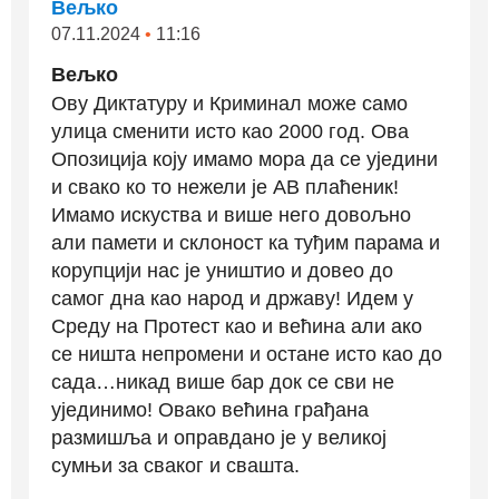
Вељко
07.11.2024
•
11:16
Вељко
Ову Диктатуру и Криминал може само
улица сменити исто као 2000 год. Ова
Опозиција коју имамо мора да се уједини
и свако ко то нежели је АВ плаћеник!
Имамо искуства и више него довољно
али памети и склоност ка туђим парама и
корупцији нас је уништио и довео до
самог дна као народ и државу! Идем у
Среду на Протест као и већина али ако
се ништа непромени и остане исто као до
сада…никад више бар док се сви не
ујединимо! Овако већина грађана
размишља и оправдано је у великој
сумњи за сваког и свашта.