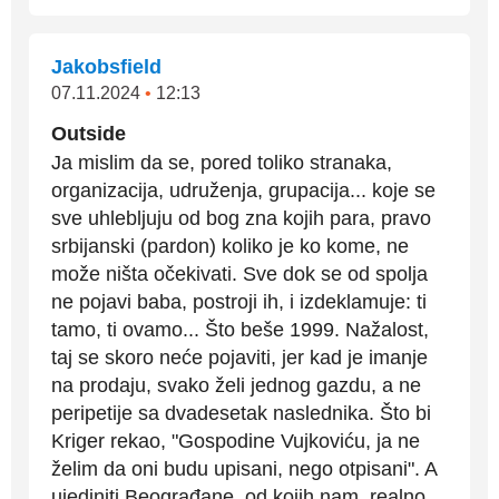
Jakobsfield
07.11.2024
•
12:13
Outside
Ja mislim da se, pored toliko stranaka,
organizacija, udruženja, grupacija... koje se
sve uhlebljuju od bog zna kojih para, pravo
srbijanski (pardon) koliko je ko kome, ne
može ništa očekivati. Sve dok se od spolja
ne pojavi baba, postroji ih, i izdeklamuje: ti
tamo, ti ovamo... Što beše 1999. Nažalost,
taj se skoro neće pojaviti, jer kad je imanje
na prodaju, svako želi jednog gazdu, a ne
peripetije sa dvadesetak naslednika. Što bi
Kriger rekao, "Gospodine Vujkoviću, ja ne
želim da oni budu upisani, nego otpisani". A
ujediniti Beograđane, od kojih nam, realno,