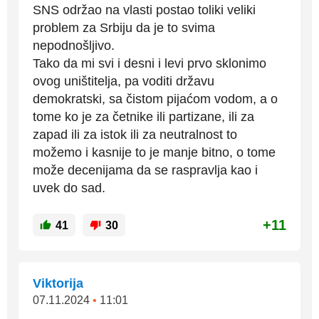
SNS održao na vlasti postao toliki veliki
problem za Srbiju da je to svima
nepodnošljivo.
Tako da mi svi i desni i levi prvo sklonimo
ovog uništitelja, pa voditi državu
demokratski, sa čistom pijaćom vodom, a o
tome ko je za četnike ili partizane, ili za
zapad ili za istok ili za neutralnost to
možemo i kasnije to je manje bitno, o tome
može decenijama da se raspravlja kao i
uvek do sad.
+11
41
30
Viktorija
07.11.2024
•
11:01