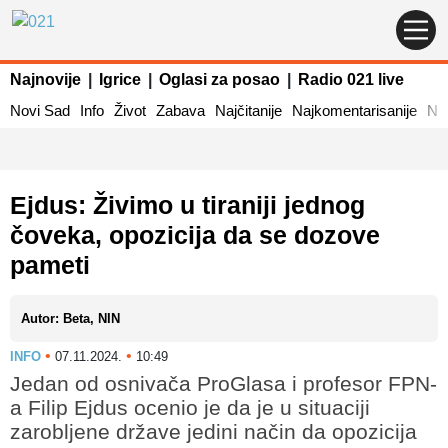
Najnovije
|
Igrice
|
Oglasi za posao
|
Radio 021 live
Novi Sad
Info
Život
Zabava
Najčitanije
Najkomentarisanije
Naj
Ejdus: Živimo u tiraniji jednog
čoveka, opozicija da se dozove
pameti
Autor: Beta, NIN
•
•
INFO
07.11.2024.
10:49
Jedan od osnivača ProGlasa i profesor FPN-
a Filip Ejdus ocenio je da je u situaciji
zarobljene države jedini način da opozicija