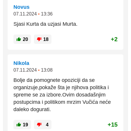
Novus
07.11.2024
•
13:36
Sjasi Kurta da uzjasi Murta.
+2
20
18
Nikola
07.11.2024
•
13:08
Bolje da pomognete opoziciji da se
organizuje,pokaže šta je njihova politika i
spreme se za izbore.Ovim dosadašnjim
postupcima i politikom mrzim Vučića neće
daleko dogurati.
+15
19
4