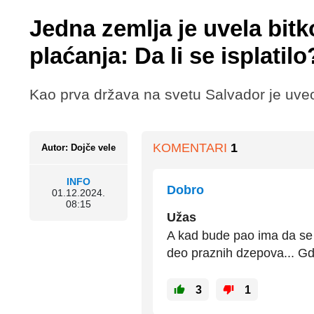
Jedna zemlja je uvela bit
plaćanja: Da li se isplatilo
Kao prva država na svetu Salvador je uveo
KOMENTARI
1
Autor: Dojče vele
INFO
Dobro
01.12.2024.
08:15
Užas
A kad bude pao ima da se t
deo praznih dzepova... Gde
3
1