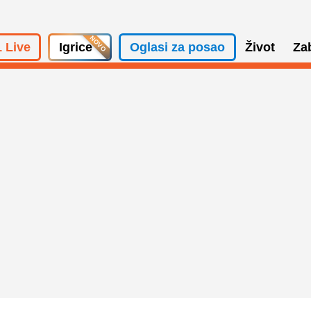
 Live
Igrice
Oglasi za posao
Život
Za