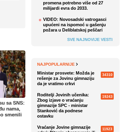
promena potrebno više od 27
milijardi evra do 2033.
VIDEO: Novosadski vatrogasci
upućeni na ispomoć u gašenju
požara u Deliblatskoj peščari
SVE NAJNOVIJE VESTI
NAJPOPULARNIJE
Ministar prosvete: Možda je
34310
rešenje za Jovinu gimnaziju
da je vratimo crkvi
Roditelji Jovinih učenika:
19243
Zbog izjave o vraćanju
su sa SNS:
gimnazije SPC - ministar
eđu nama,
Stanković da podnese
o smenili
ostavku
Vraćanje Jovine gimnazije
11923