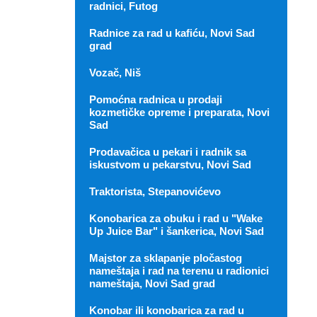
radnici, Futog
Radnice za rad u kafiću, Novi Sad
grad
Vozač, Niš
Pomoćna radnica u prodaji
kozmetičke opreme i preparata, Novi
Sad
Prodavačica u pekari i radnik sa
iskustvom u pekarstvu, Novi Sad
Traktorista, Stepanovićevo
Konobarica za obuku i rad u "Wake
Up Juice Bar" i šankerica, Novi Sad
Majstor za sklapanje pločastog
nameštaja i rad na terenu u radionici
nameštaja, Novi Sad grad
Konobar ili konobarica za rad u