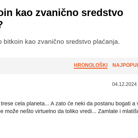
koin kao zvanično sredstvo
?
 bitkoin kao zvanično sredstvo plaćanja.
HRONOLOŠKI
NAJPOPUL
04.12.2024
rese cela planeta... A zato će neki da postanu bogati a v
 može nešto virtuelno da toliko vredi... Zamlate i mlatiš