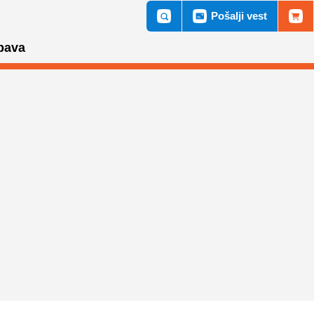
Pošalji vest
bava