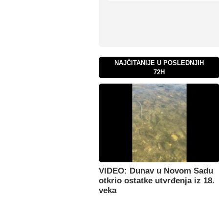
NAJČITANIJE U POSLEDNJIH
72H
VIDEO: Dunav u Novom Sadu
otkrio ostatke utvrđenja iz 18.
veka