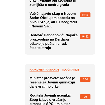
crkvi: Pitanje obrazovanja ili
zemljišta u centru grada
Vučić najavio skup u Novom
9616
Sadu: Očekujem pobedu na
nivou Srbije, ali i u Beogradu
i Novom Sadu
Đedović Handanović: Najniža
9411
proizvodnja na Đerdapu
otkako je pušten u rad,
štedite struju
NAJKOMENTARISANIJE
NAJČITANIJE
Ministar prosvete: Možda je
164
rešenje za Jovinu gimnaziju
da je vratimo crkvi
Roditelji Jovinih učenika:
90
Zbog izjave o vraćanju
gimnazije SPC - ministar