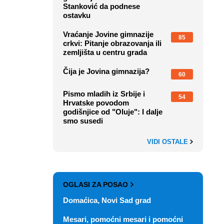
Stanković da podnese
ostavku
Vraćanje Jovine gimnazije
85
crkvi: Pitanje obrazovanja ili
zemljišta u centru grada
Čija je Jovina gimnazija?
60
Pismo mladih iz Srbije i
54
Hrvatske povodom
godišnjice od "Oluje": I dalje
smo susedi
VIDI OSTALE
OGLASI ZA POSAO
Domaćica, Novi Sad grad
Mesari, pomoćni mesari i pomoćni