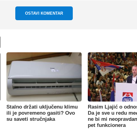
OSTAVI KOMENTAR
Stalno držati uključenu klimu
Rasim Ljajić o odno
ili je povremeno gasiti? Ovo
Da je sve u redu m
su saveti stručnjaka
ne bi mi neopravdan
pet funkcionera