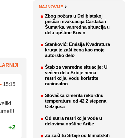
NAJNOVIJE
Zbog požara u Deliblatskoj
peščari evakuacija Čardaka i
Šumarka, vanredna situacija u
delu opštine Kovin
Stanković: Emisija Kvadratura
kruga je zaštićena kao moje
autorsko delo
ARNIJI
Štab za vanredne situacije: U
većem delu Srbije nema
restrikcija, vodu koristite
racionalno
•
15:15
Slovačka izmerila rekordnu
temperaturu od 42,2 stepena
eliki
Celzijusa
ume!!!
Od sutra restrikcije vode u
delovima opštine Arilje
+2
Za zaštitu Srbije od klimatskih