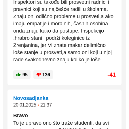
Inspektori su takođe bili prosvetni radnici i
pravnici koji su najčešće radili u školama.
Znaju oni odlično probleme u prosveti,a ako
imaju empatije i moralnih, časnih osobina
onda znaju kako da postupe. Inspekcijo
,hrabro stani i podrži koleginice iz
Zrenjanina, jer Vi znate makar delimično
loše stanje u prosveti,a samo oni koji u njoj
rade svakodnevno znaju koliko je loše.
-41
95
136
Novosadjanka
20.01.2025
•
21:37
Bravo
To je upravo ono što traže studenti, da svi