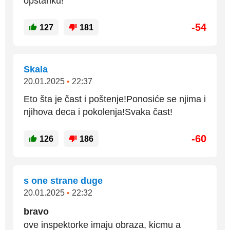
opstanku!
-54
127
181
Skala
20.01.2025
•
22:37
Eto šta je čast i poštenje!Ponosiće se njima i
njihova deca i pokolenja!Svaka čast!
-60
126
186
s one strane duge
20.01.2025
•
22:32
bravo
ove inspektorke imaju obraza, kicmu a