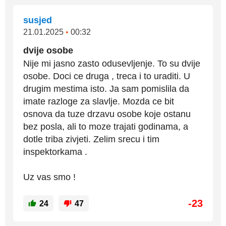
susjed
21.01.2025
•
00:32
dvije osobe
Nije mi jasno zasto odusevljenje. To su dvije
osobe. Doci ce druga , treca i to uraditi. U
drugim mestima isto. Ja sam pomislila da
imate razloge za slavlje. Mozda ce bit
osnova da tuze drzavu osobe koje ostanu
bez posla, ali to moze trajati godinama, a
dotle triba zivjeti. Zelim srecu i tim
inspektorkama .
Uz vas smo !
-23
24
47