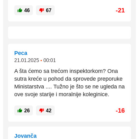
-21
46
67
Peca
21.01.2025
•
00:01
A šta ćemo sa trećom inspektorkom? Ona
sutra kreće u pohod da sprovede preporuke
Ministarstva .... Tužno je što se ne ugleda na
ove svoje starije i moralnije koleginice.
-16
26
42
Jovanča