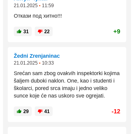
21.01.2025
•
11:59
Откази под хитно!!!
+9
31
22
Žedni Zrenjaninac
21.01.2025
•
10:33
Srećan sam zbog ovakvih inspektorki kojima
šaljem duboki naklon. One, kao i studenti i
školarci, pored srca imaju i jedno veliko
sunce koje će nas uskoro sve ogrejati.
-12
29
41