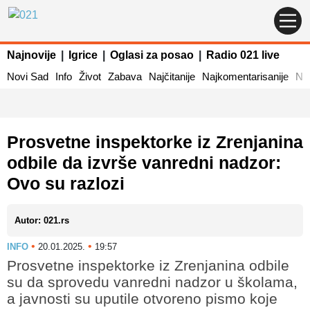
Najnovije
|
Igrice
|
Oglasi za posao
|
Radio 021 live
Novi Sad
Info
Život
Zabava
Najčitanije
Najkomentarisanije
Naj
Prosvetne inspektorke iz Zrenjanina
odbile da izvrše vanredni nadzor:
Ovo su razlozi
Autor: 021.rs
•
•
INFO
20.01.2025.
19:57
Prosvetne inspektorke iz Zrenjanina odbile
su da sprovedu vanredni nadzor u školama,
a javnosti su uputile otvoreno pismo koje