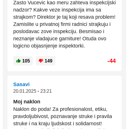
Zasto Vucevic kao meru zahteva inspekcijski
nadzor? Kakve veze inspekcija ima sa
strajkom? Direktor je taj koji resava problem!
Zamislite u privatnoj firmi radnici strajkuju i
poslodavac zove inspekciju. Besmisao i
neznanje vladajuce garniture! Otuda ovo
logicno objasnjenje inspektorki.
-44
105
149
Sasavi
20.01.2025
•
23:21
Moj naklon
Naklon do poda! Za profesionalost, etiku,
pravdoljubivost, poznavanje struke i pravila
struke i na kraju ljudskost i solidarnost!