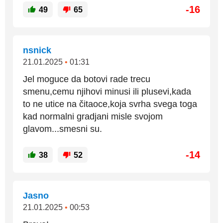
-16
49
65
nsnick
21.01.2025
•
01:31
Jel moguce da botovi rade trecu
smenu,cemu njihovi minusi ili plusevi,kada
to ne utice na čitaoce,koja svrha svega toga
kad normalni gradjani misle svojom
glavom...smesni su.
-14
38
52
Jasno
21.01.2025
•
00:53