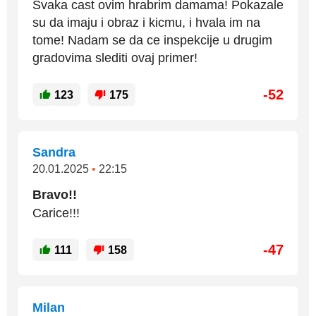
Svaka cast ovim hrabrim damama! Pokazale
su da imaju i obraz i kicmu, i hvala im na
tome! Nadam se da ce inspekcije u drugim
gradovima slediti ovaj primer!
-52
123
175
Sandra
20.01.2025
•
22:15
Bravo!!
Carice!!!
-47
111
158
Milan