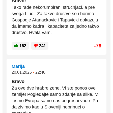
Bravo!
Tako rade nekorumpirani strucnjaci, a pre
svega Ljudi. Za takvo drustvo se i borimo.
Gospodje Atanackovic i Tapavicki dokazuju
da imamo kadra i kapaciteta za jedno takvo
drustvo. Hvala vam.
-79
162
241
Marija
20.01.2025
•
22:40
Bravo
Za ove dve hrabre zene. Vi ste ponos ove
zemlje! Pogledajte samo zdanje sa slike. Mi
jesmo Evropa samo nas pogresni vode. Pa
da zivimo kao u Sloveniji nebrinuci o