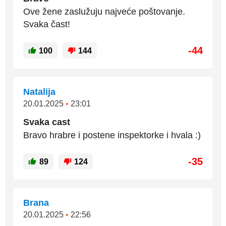
Ove žene zaslužuju najveće poštovanje.
Svaka čast!
-44
100
144
Natalija
20.01.2025
•
23:01
Svaka cast
Bravo hrabre i postene inspektorke i hvala :)
-35
89
124
Brana
20.01.2025
•
22:56