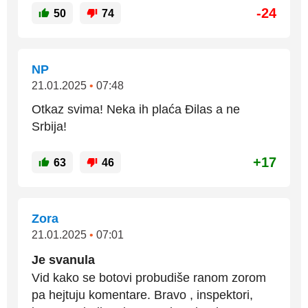
-24
50
74
NP
21.01.2025
•
07:48
Otkaz svima! Neka ih plaća Đilas a ne
Srbija!
+17
63
46
Zora
21.01.2025
•
07:01
Je svanula
Vid kako se botovi probudiše ranom zorom
pa hejtuju komentare. Bravo , inspektori,