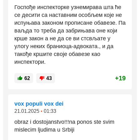
Госпође инспекторке узнемирава шта ће
се десити са наставним особљем које не
испуњава законом прописане обавезе. Па
ваљда то треба да забрињава оне који
крше закон а не да се ви стсвљате у
улогу неких браниоца-адвоката., и да
такође кршите своје обавезе као
инспектори.
+19
62
43
vox populi vox dei
21.01.2025
•
01:33
obraz i dostojanstvo!!!na ponos ste svim
mislecim ljudima u Srbiji