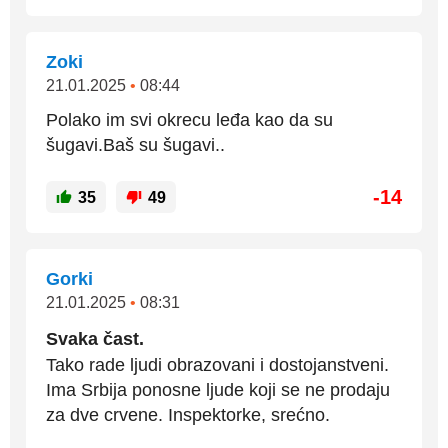
Zoki
21.01.2025
•
08:44
Polako im svi okrecu leđa kao da su
šugavi.Baš su šugavi..
-14
35
49
Gorki
21.01.2025
•
08:31
Svaka čast.
Tako rade ljudi obrazovani i dostojanstveni.
Ima Srbija ponosne ljude koji se ne prodaju
za dve crvene. Inspektorke, srećno.