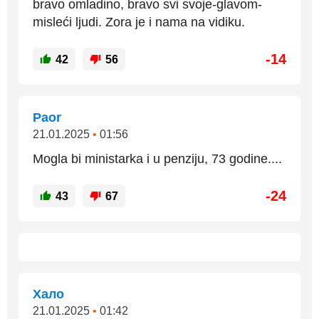
bravo omladino, bravo svi svoje-glavom-
misleći ljudi. Zora je i nama na vidiku.
-14
42
56
Paor
21.01.2025
•
01:56
Mogla bi ministarka i u penziju, 73 godine....
-24
43
67
Хало
21.01.2025
•
01:42