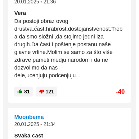
20.01.2025
•
21:36
Vera
Da postoji obraz ovog
drustva,čast,hrabrost,dostojanstvenost.Treb
a da smo složni ,da stojimo jedni iza
drugih.Da čast i poštenje postanu naše
glavne vrline.Molim se samo za što više
zdrave pameti medju narodom i da ne
dozvolimo da nas
dele,ucenjuju,podcenjuju...
-40
81
121
Moonbema
20.01.2025
•
21:34
Svaka cast