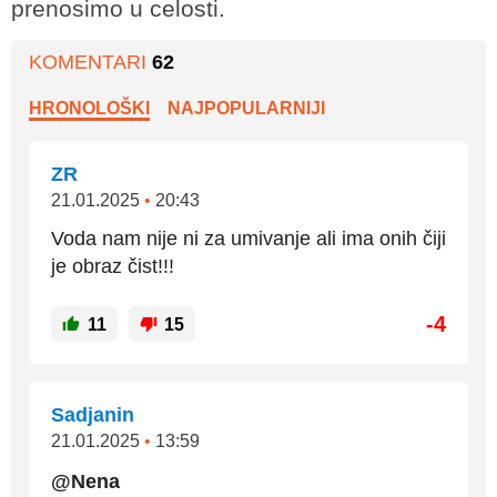
prenosimo u celosti.
KOMENTARI
62
HRONOLOŠKI
NAJPOPULARNIJI
ZR
21.01.2025
•
20:43
Voda nam nije ni za umivanje ali ima onih čiji
je obraz čist!!!
-4
11
15
Sadjanin
21.01.2025
•
13:59
@Nena