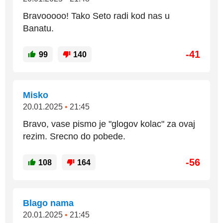
Bravooooo! Tako Seto radi kod nas u
Banatu.
-41
99
140
Misko
20.01.2025
•
21:45
Bravo, vase pismo je "glogov kolac" za ovaj
rezim. Srecno do pobede.
-56
108
164
Blago nama
20.01.2025
•
21:45