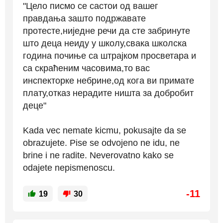
"Цело писмо се састои од вашег
правдања зашто подржавате
протесте,ниједне речи да сте забринуте
што деца неиду у школу,свака школска
година почиње са штрајком просветара и
са скраћеним часовима,то вас
инспекторке небрине,од кога ви примате
плату,отказ нерадите ништа за добробит
деце"
Kada vec nemate kicmu, pokusajte da se
obrazujete. Pise se odvojeno ne idu, ne
brine i ne radite. Neverovatno kako se
odajete nepismenoscu.
-11
19
30