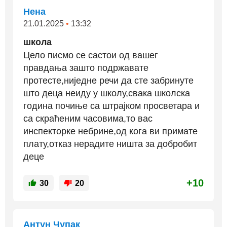
Нена
21.01.2025
•
13:32
школа
Цело писмо се састои од вашег
правдања зашто подржавате
протесте,ниједне речи да сте забринуте
што деца неиду у школу,свака школска
година почиње са штрајком просветара и
са скраћеним часовима,то вас
инспекторке небрине,од кога ви примате
плату,отказ нерадите ништа за добробит
деце
+10
30
20
Антун Чупак