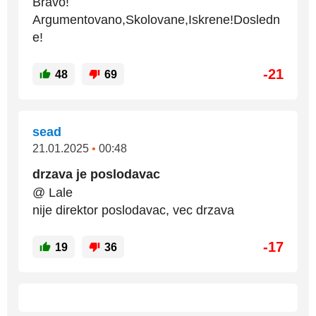
Bravo!
Argumentovano,Skolovane,Iskrene!Dosledn
e!
-21
48
69
sead
21.01.2025
•
00:48
drzava je poslodavac
@ Lale
nije direktor poslodavac, vec drzava
-17
19
36