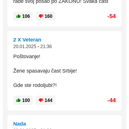
rade svoj posao po ZAKONU! Svaka čast
-54
106
160
2 X Veteran
20.01.2025
•
21:36
Poštovanje!
Žene spasavaju čast Srbije!
Gde ste rodoljubi?!
-44
100
144
Nada