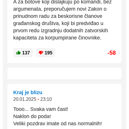
A za botove koji dislajkuju po komandi, bez
argumenata, preporučujem novi Zakon o
prinudnom radu za beskorisne članove
građanskog društva, koji bi predviđao u
prvom redu izgradnju dodatnih zatvorskih
kapaciteta za korpumpirane činovnike.
-58
137
195
Kraj je blizu
20.01.2025
•
23:10
Tooo... Svaka vam čast!
Naklon do poda!
Veliki pozdrav imate od nas normalnih!