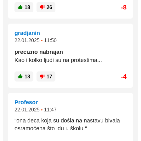
-8
18
26
gradjanin
22.01.2025
•
11:50
precizno nabrajan
Kao i kolko ljudi su na protestima...
-4
13
17
Profesor
22.01.2025
•
11:47
"ona deca koja su došla na nastavu bivala
osramoćena što idu u školu."