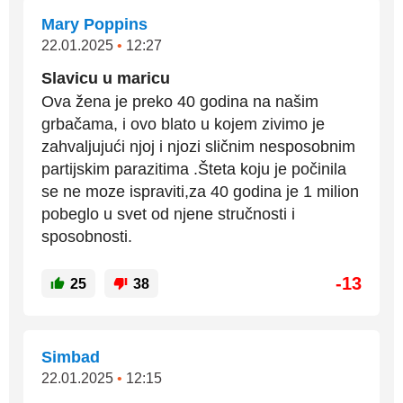
Mary Poppins
22.01.2025
•
12:27
Slavicu u maricu
Ova žena je preko 40 godina na našim
grbačama, i ovo blato u kojem zivimo je
zahvaljujući njoj i njozi sličnim nesposobnim
partijskim parazitima .Šteta koju je počinila
se ne moze ispraviti,za 40 godina je 1 milion
pobeglo u svet od njene stručnosti i
sposobnosti.
-13
25
38
Simbad
22.01.2025
•
12:15