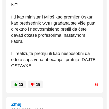
NE!
I ti kao ministar i Miloš kao premijer Oskar
kao predsednik SVIH građana ste više puta
direktno i nedvosmisleno pretili da ćete
davati otkaze profesorima, nastavnom
kadru.
Ili realizujte pretnju ili kao nesposobni da
održe sopstvena obećanja i pretnje- DAJTE
OSTAVKE!
-6
13
19
Zmaj