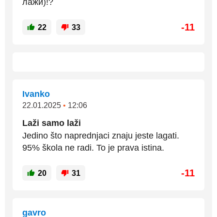
лажи)!?
-11
22
33
Ivanko
22.01.2025
•
12:06
Laži samo laži
Jedino što naprednjaci znaju jeste lagati.
95% škola ne radi. To je prava istina.
-11
20
31
gavro