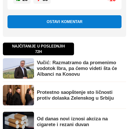
OSTAVI KOMENTAR
NAJČITANIJE U POSLEDNJIH
72H
Vučić: Razmatramo da promenimo
vodotok Ibra, pa ćemo videti šta će
Albanci na Kosovu
Protestno saopštenje sto ličnosti
protiv dolaska Zelenskog u Srbiju
Od danas novi iznosi akciza na
cigarete i rezani duvan