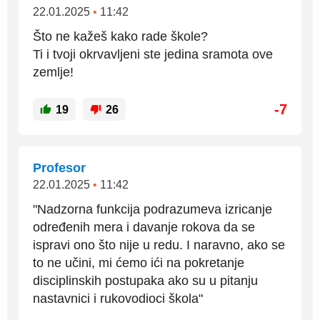
22.01.2025
•
11:42
Što ne kažeš kako rade škole?
Ti i tvoji okrvavljeni ste jedina sramota ove
zemlje!
-7
19
26
Profesor
22.01.2025
•
11:42
"Nadzorna funkcija podrazumeva izricanje
određenih mera i davanje rokova da se
ispravi ono što nije u redu. I naravno, ako se
to ne učini, mi ćemo ići na pokretanje
disciplinskih postupaka ako su u pitanju
nastavnici i rukovodioci škola"