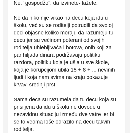
Ne, "gospodžo", da izvinete- lažete.
Ne da niko nije vikao na decu koja idu u
školu, već su se roditelji potrudili da svojoj
deci objasne koliko moraju da razumeju tu
decu jer su većinom poterani od svojih
roditelja uhlebljivača i botova, onih koji za
par hiljada dinara podržavaju politiku
razdora, politiku koja je ušla u sve škole,
koja je korupcijom ubila 15 + 8 + ... nevinih
ljudi i koja nam svima na kraju pokazuje
krvavi srednji prst.
Sama deca su razumela da tu decu koja su
prisiljena da idu u školu ne dovode u
nezavidnu situaciju između dve vatre jer bi
se to veoma loše odrazilo na decu takvih
roditelja.