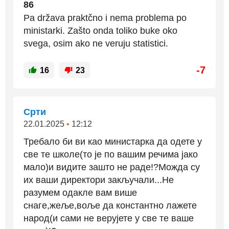
86
Pa država praktčno i nema problema po
ministarki. Zašto onda toliko buke oko
svega, osim ako ne veruju statistici.
-7
16
23
Срти
22.01.2025
•
12:12
Требало би ви као министарка да одете у
све те школе(то је по вашим речима јако
мало)и видите зашто не раде!?Можда су
их ваши директори закључали...Не
разумем одакле вам више
снаге,жеље,воље да константно лажете
народ(и сами не верујете у све те ваше