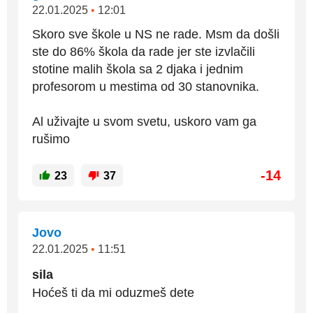
22.01.2025
•
12:01
Skoro sve škole u NS ne rade. Msm da došli
ste do 86% škola da rade jer ste izvlačili
stotine malih škola sa 2 djaka i jednim
profesorom u mestima od 30 stanovnika.
Al uživajte u svom svetu, uskoro vam ga
rušimo
-14
23
37
Jovo
22.01.2025
•
11:51
sila
Hoćeš ti da mi oduzmeš dete