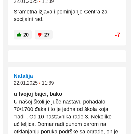
22.01.2025
•
11:39
Sramotna izjava i pominjanje Centra za
socijalni rad.
-7
20
27
Natalija
22.01.2025
•
11:39
u tvojoj bajci, bako
U našoj školi je juče nastavu pohađalo
70/1700 đaka i to je jedna od škola koja
"radi". Od 10 nastavnika rade 3. Nekoliko
učiteljica. Domar radi punom parom na
otklanjanju poruka podrške sa ograde, on je