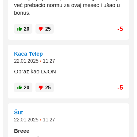
već prebacio normu za ovaj mesec i ušao u
bonus.
-5
20
25
Kaca Telep
22.01.2025
•
11:27
Obraz kao DJON
-5
20
25
Šut
22.01.2025
•
11:27
Breee