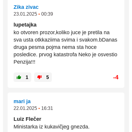
Zika zivac
23.01.2025
•
00:39
lupetajka
ko otvoren prozor,koliko juce je pretila na
sva usta otkkaziima svima i svakom.bDanas
druga pesma pojma nema sta hoce
posledice. prvog katastrofa Neko je osvestio
Penzija!!!
-4
1
5
mari ja
22.01.2025
•
16:31
Luiz Flečer
Ministarka iz kukavičjeg gnezda.