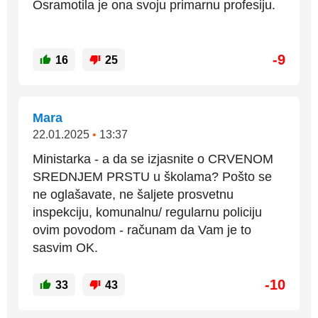
Osramotila je ona svoju primarnu profesiju.
-9
16
25
Mara
22.01.2025
•
13:37
Ministarka - a da se izjasnite o CRVENOM
SREDNJEM PRSTU u školama? Pošto se
ne oglašavate, ne šaljete prosvetnu
inspekciju, komunalnu/ regularnu policiju
ovim povodom - računam da Vam je to
sasvim OK.
-10
33
43