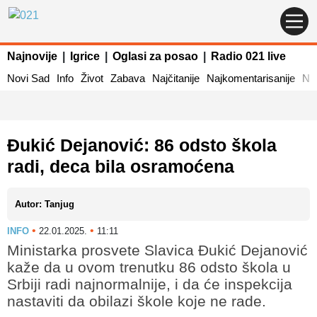
Najnovije
|
Igrice
|
Oglasi za posao
|
Radio 021 live
Novi Sad
Info
Život
Zabava
Najčitanije
Najkomentarisanije
Naj
Đukić Dejanović: 86 odsto škola
radi, deca bila osramoćena
Autor: Tanjug
•
•
INFO
22.01.2025.
11:11
Ministarka prosvete Slavica Đukić Dejanović
kaže da u ovom trenutku 86 odsto škola u
Srbiji radi najnormalnije, i da će inspekcija
nastaviti da obilazi škole koje ne rade.