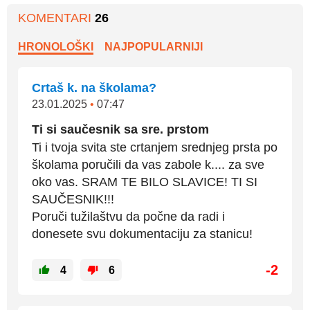
KOMENTARI
26
HRONOLOŠKI
NAJPOPULARNIJI
Crtaš k. na školama?
23.01.2025
•
07:47
Ti si saučesnik sa sre. prstom
Ti i tvoja svita ste crtanjem srednjeg prsta po
školama poručili da vas zabole k.... za sve
oko vas. SRAM TE BILO SLAVICE! TI SI
SAUČESNIK!!!
Poruči tužilaštvu da počne da radi i
donesete svu dokumentaciju za stanicu!
-2
4
6