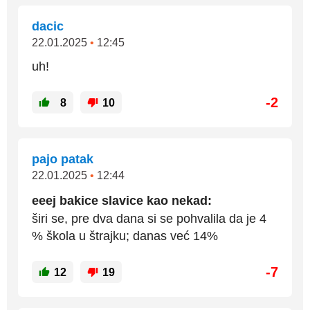
dacic
22.01.2025
•
12:45
uh!
-2
8
10
pajo patak
22.01.2025
•
12:44
eeej bakice slavice kao nekad:
širi se, pre dva dana si se pohvalila da je 4
% škola u štrajku; danas već 14%
-7
12
19