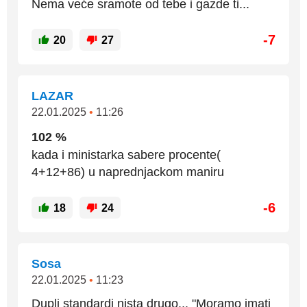
Nema veće sramote od tebe i gazde ti...
-7
20
27
LAZAR
22.01.2025
•
11:26
102 %
kada i ministarka sabere procente(
4+12+86) u naprednjackom maniru
-6
18
24
Sosa
22.01.2025
•
11:23
Dupli standardi nista drugo... "Moramo imati