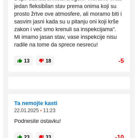
jedan fleksibilan stav prema onima koji su
prosto žrtve ove atmosfere, ali moramo biti i
sasvim jasni kada su u pitanju oni koji krše
zakon i već smo krenuli sa inspekcijama".
Mi imamo jasan stav, vase inspekcije nisu
radile na tome da sprece nesrecu!
-5
13
18
Ta nemojte kasti
22.01.2025
•
11:23
Podnesite ostavku!
-10
23
33