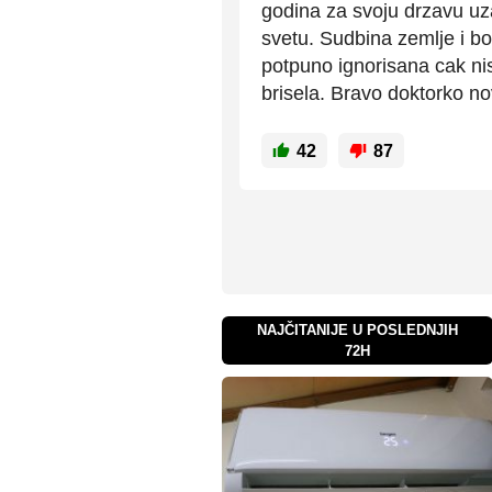
godina za svoju drzavu uza
svetu. Sudbina zemlje i b
potpuno ignorisana cak nisu
brisela. Bravo doktorko no
42
87
NAJČITANIJE U POSLEDNJIH
72H