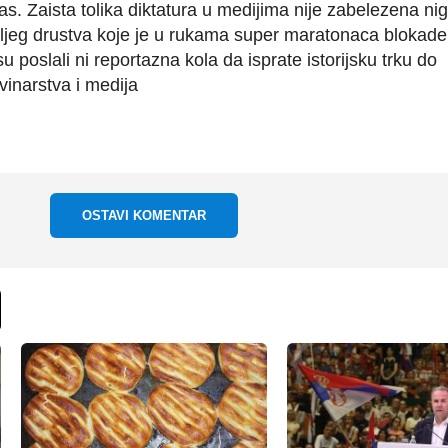
s. Zaista tolika diktatura u medijima nije zabelezena ni
oljeg drustva koje je u rukama super maratonaca blokade
 poslali ni reportazna kola da isprate istorijsku trku do
vinarstva i medija
OSTAVI KOMENTAR