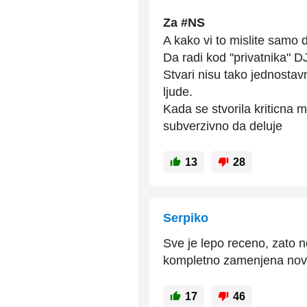
Za #NS
A kako vi to mislite samo 
Da radi kod "privatnika" 
Stvari nisu tako jednostav
ljude.
Kada se stvorila kriticna m
subverzivno da deluje
13
28
Serpiko
Sve je lepo receno, zato n
kompletno zamenjena novi
17
46