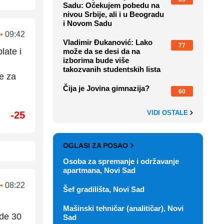
Sadu: Očekujem pobedu na
nivou Srbije, ali i u Beogradu
i Novom Sadu
•
09:42
Vladimir Đukanović: Lako
77
late i
može da se desi da na
izborima bude više
takozvanih studentskih lista
de za
Čija je Jovina gimnazija?
60
VIDI OSTALE
-25
OGLASI ZA POSAO
Osoba za spremanje i održavanje
apartmana, Novi Sad
•
08:22
Šef gradilišta, Novi Sad
Mašinski tehničar (analitičar), Novi
ade 30
Sad