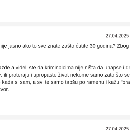
27.04.2025
je jasno ako to sve znate zašto ćutite 30 godina? Zbog 
azde a videli ste da kriminalcima nije ništa da uhapse i d
me, ili proteraju i upropaste život nekome samo zato što se
e kada si sam, a svi te samo tapšu po ramenu i kažu "br
vor.
27.04.2025