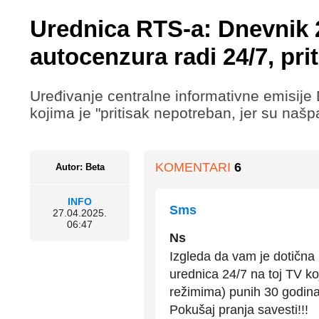
Urednica RTS-a: Dnevnik 2
autocenzura radi 24/7, pri
Uređivanje centralne informativne emisij
kojima je "pritisak nepotreban, jer su naš
KOMENTARI
6
Autor: Beta
INFO
Sms
27.04.2025.
06:47
Ns
Izgleda da vam je dotična 
urednica 24/7 na toj TV koj
režimima) punih 30 godina
Pokušaj pranja savesti!!!