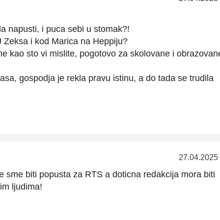
da napusti, i puca sebi u stomak?!
DJ Zeksa i kod Marica na Heppiju?
ne kao sto vi mislite, pogotovo za skolovane i obrazovan
asa, gospodja je rekla pravu istinu, a do tada se trudila
27.04.2025
e sme biti popusta za RTS a doticna redakcija mora biti
m ljudima!