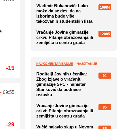
Vladimir Đukanović: Lako
16984
može da se desi da na
izborima bude više
takozvanih studentskih lista
e
Vraćanje Jovine gimnazije
12085
crkvi: Pitanje obrazovanja ili
zemljišta u centru grada
NAJKOMENTARISANIJE
NAJČITANIJE
-15
Roditelji Jovinih učenika:
91
Zbog izjave o vraćanju
gimnazije SPC - ministar
Stanković da podnese
•
09:55
ostavku
Vraćanje Jovine gimnazije
85
crkvi: Pitanje obrazovanja ili
zemljišta u centru grada
-29
Vučić najavio skup u Novom
85