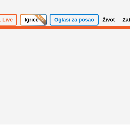
 Live
Igrice
Oglasi za posao
Život
Za