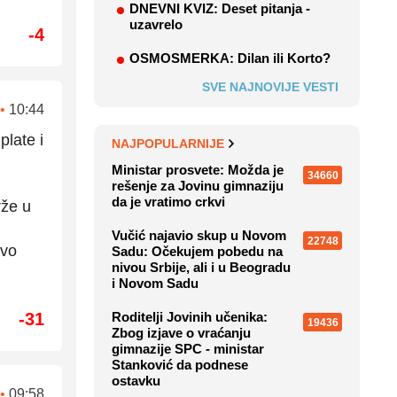
DNEVNI KVIZ: Deset pitanja -
uzavrelo
-4
OSMOSMERKA: Dilan ili Korto?
SVE NAJNOVIJE VESTI
•
10:44
plate i
NAJPOPULARNIJE
Ministar prosvete: Možda je
34660
rešenje za Jovinu gimnaziju
da je vratimo crkvi
rže u
Vučić najavio skup u Novom
22748
avo
Sadu: Očekujem pobedu na
nivou Srbije, ali i u Beogradu
i Novom Sadu
-31
Roditelji Jovinih učenika:
19436
Zbog izjave o vraćanju
gimnazije SPC - ministar
Stanković da podnese
ostavku
•
09:58