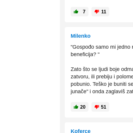
7
11
Milenko
"Gospođo samo mi jedno ni
beneficija? "
Zato što se ljudi boje odm
zatvoru, ili prebiju i polo
pobunio. Teško je buniti s
junače" i onda zaglaviš zat
20
51
Koferce