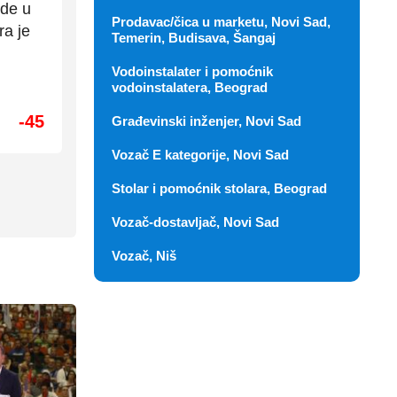
gde u
Prodavac/čica u marketu, Novi Sad,
ra je
Temerin, Budisava, Šangaj
Vodoinstalater i pomoćnik
vodoinstalatera, Beograd
-45
Građevinski inženjer, Novi Sad
Vozač E kategorije, Novi Sad
Stolar i pomoćnik stolara, Beograd
Vozač-dostavljač, Novi Sad
Vozač, Niš