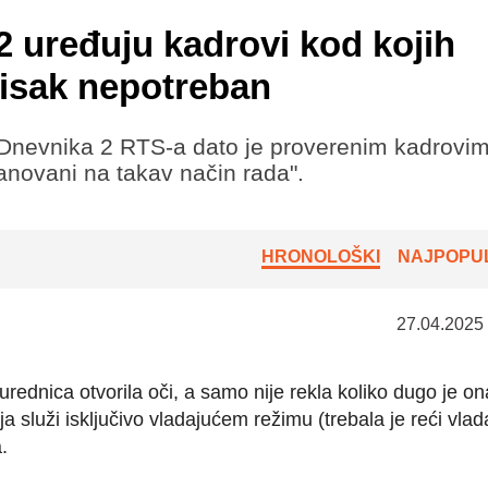
 uređuju kadrovi kod kojih
tisak nepotreban
e Dnevnika 2 RTS-a dato je proverenim kadrovi
panovani na takav način rada".
HRONOLOŠKI
NAJPOPUL
27.04.2025
urednica otvorila oči, a samo nije rekla koliko dugo je on
a služi isključivo vladajućem režimu (trebala je reći vla
.