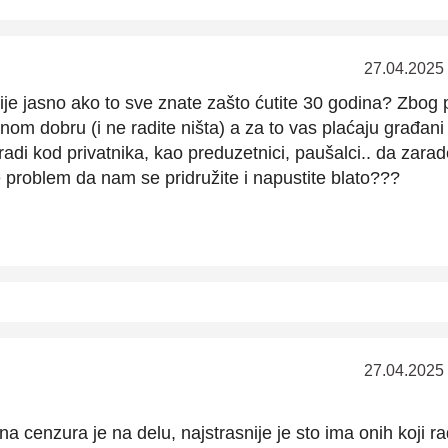
27.04.2025
e jasno ako to sve znate zašto ćutite 30 godina? Zbog p
vnom dobru (i ne radite ništa) a za to vas plaćaju građani
 radi kod privatnika, kao preduzetnici, paušalci.. da zara
 problem da nam se pridružite i napustite blato???
27.04.2025
na cenzura je na delu, najstrasnije je sto ima onih koji r