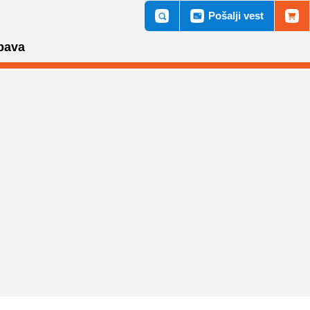
Pošalji vest
bava