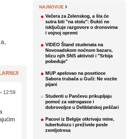
NAJNOVIJE
Večera za Zelenskog, a šta će
sutra biti "na stolu": Đukić ne
isključuje razgovore o dronovima
i vojnoj opremi
ma,
VIDEO Štand studenata na
Novosadskom noćnom bazaru,
blizu njih SNS aktivisti i "Srbija
pobeđuje"
ARNIJI
MUP apelovao na posetioce
Sabora trubača u Guči: Ne vozite
pijani
•
12:59
Studenti u Pančevu prikupljaju
pomoć za vatrogasce i
dobrovoljce u Deliblatskoj peščari
a
dajućim
Pacovi iz Belgije otkrivaju mine,
tuberkulozu i preživele posle
zemljotresa