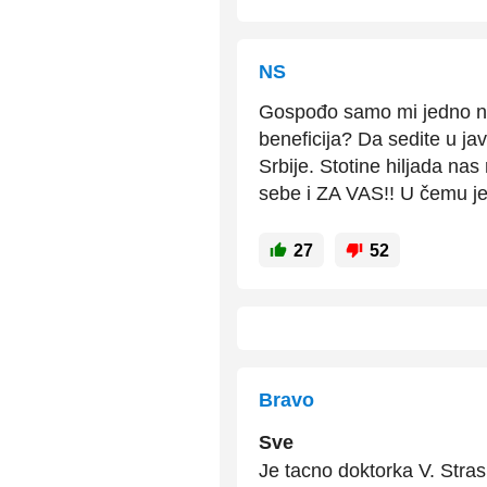
NS
Gospođo samo mi jedno nij
beneficija? Da sedite u ja
Srbije. Stotine hiljada nas
sebe i ZA VAS!! U čemu je
27
52
Bravo
Sve
Je tacno doktorka V. Stras