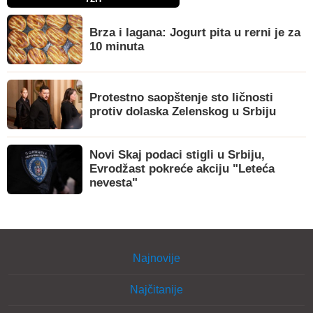
Brza i lagana: Jogurt pita u rerni je za
10 minuta
Protestno saopštenje sto ličnosti
protiv dolaska Zelenskog u Srbiju
Novi Skaj podaci stigli u Srbiju,
Evrodžast pokreće akciju "Leteća
nevesta"
Najnovije
Najčitanije