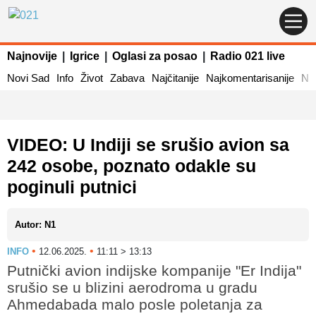
Najnovije
|
Igrice
|
Oglasi za posao
|
Radio 021 live
Novi Sad
Info
Život
Zabava
Najčitanije
Najkomentarisanije
Naj
VIDEO: U Indiji se srušio avion sa
242 osobe, poznato odakle su
poginuli putnici
Autor: N1
•
•
INFO
12.06.2025.
11:11 > 13:13
Putnički avion indijske kompanije "Er Indija"
srušio se u blizini aerodroma u gradu
Ahmedabada malo posle poletanja za