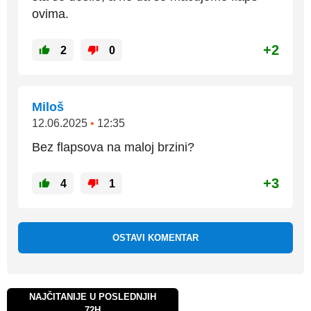
ovima.
+2
2
0
Miloš
12.06.2025
•
12:35
Bez flapsova na maloj brzini?
+3
4
1
OSTAVI KOMENTAR
NAJČITANIJE U POSLEDNJIH
72H