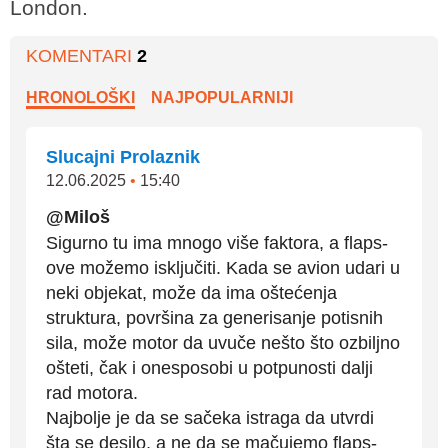
London.
KOMENTARI
2
HRONOLOŠKI
NAJPOPULARNIJI
Slucajni Prolaznik
12.06.2025
•
15:40
@Miloš
Sigurno tu ima mnogo više faktora, a flaps-
ove možemo isključiti. Kada se avion udari u
neki objekat, može da ima oštećenja
struktura, površina za generisanje potisnih
sila, može motor da uvuče nešto što ozbiljno
ošteti, čak i onesposobi u potpunosti dalji
rad motora.
Najbolje je da se sačeka istraga da utvrdi
šta se desilo, a ne da se mačujemo flaps-