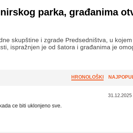
onirskog parka, građanima ot
ne skupštine i zgrade Predsedništva, u kojem
lasti, ispražnjen je od šatora i građanima je om
HRONOLOŠKI
NAJPOPUL
31.12.2025
kada ce biti uklonjeno sve.