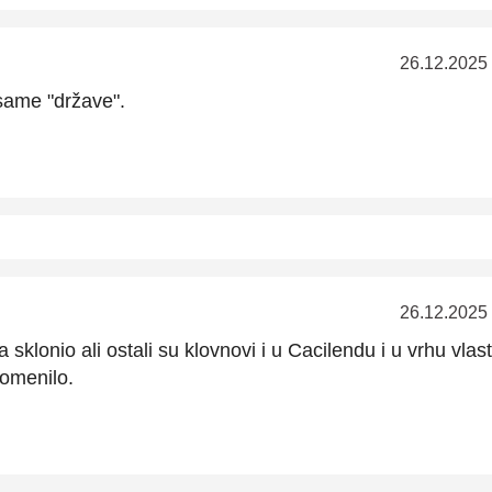
26.12.2025
 same "države".
26.12.2025
klonio ali ostali su klovnovi i u Cacilendu i u vrhu vlast
romenilo.