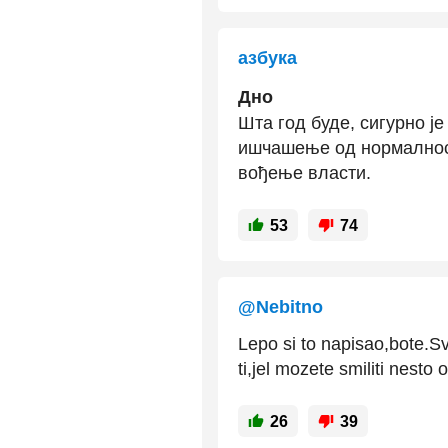
азбука
Дно
Шта год буде, сигурно је
ишчашење од нормалност
вођење власти.
53
74
@Nebitno
Lepo si to napisao,bote.Sv
ti,jel mozete smiliti nesto o
26
39