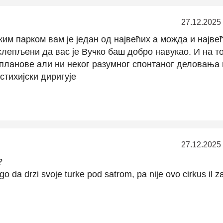
27.12.2025
им парком вам је један од највећих а можда и најве
слепљени да вас је Вучко баш добро навукао. И на т
планове али ни неког разумног спонтаног деловања 
стихијски диригује
27.12.2025
?
ugo da drzi svoje turke pod satrom, pa nije ovo cirkus il z