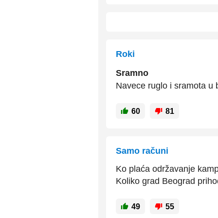
Roki
Sramno
Navece ruglo i sramota u bo
60
81
Samo računi
Ko plaća održavanje kam
Koliko grad Beograd priho
49
55