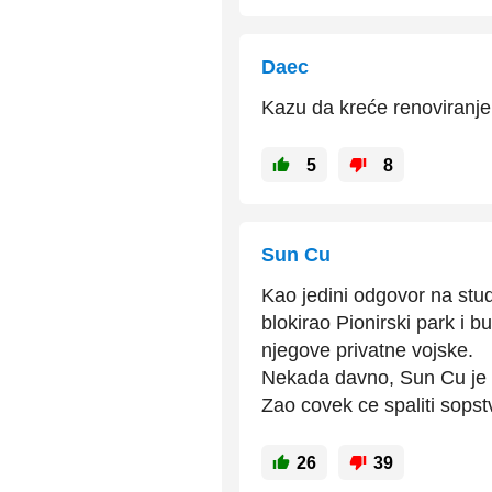
Daec
Kazu da kreće renoviranje 
5
8
Sun Cu
Kao jedini odgovor na stud
blokirao Pionirski park i 
njegove privatne vojske.
Nekada davno, Sun Cu je 
Zao covek ce spaliti sops
26
39