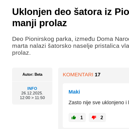
Uklonjen deo šatora iz Pi
manji prolaz
Deo Pionirskog parka, između Doma Narod
marta nalazi šatorsko naselje pristalica v
prolaz.
KOMENTARI
17
Autor: Beta
INFO
Maki
26.12.2025.
12:00 > 11:50
Zasto nije sve uklonjeno i 
1
2