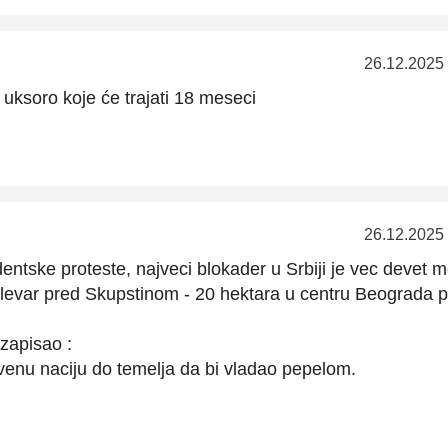
26.12.2025
uksoro koje će trajati 18 meseci
26.12.2025
entske proteste, najveci blokader u Srbiji je vec devet 
bulevar pred Skupstinom - 20 hektara u centru Beograda 
zapisao :
tvenu naciju do temelja da bi vladao pepelom.