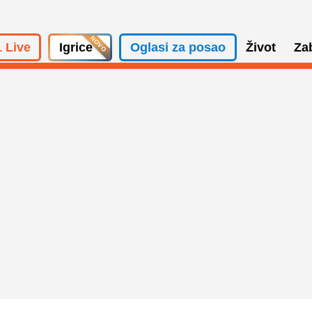
 Live
Igrice
Oglasi za posao
Život
Za