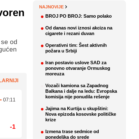
NAJNOVIJE
voren
BROJ PO BROJ: Samo polako
Od danas novi iznosi akciza na
cigarete i rezani duvan
 se od
Operativni tim: Šest aktivnih
ogućen
požara u Srbiji
Iran postavio uslove SAD za
ponovno otvaranje Ormuskog
moreuza
ARNIJI
Vozači kamiona sa Zapadnog
Balkana i dalje na ledu: Evropska
komisija nije ponudila rešenje
•
07:11
Jajima na Kurtija u skupštini:
Nova epizoda kosovske političke
krize
-1
Izmena trase sedmice od
ponedeljka do srede