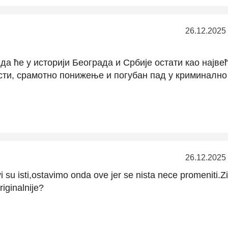
26.12.2025
 да ће у историји Београда и Србије остати као најве
и, срамотно понижење и погубан пад у криминално
26.12.2025
i su isti,ostavimo onda ove jer se nista nece promeniti.Z
riginalnije?