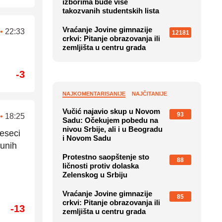
izborima bude više
takozvanih studentskih lista
Vraćanje Jovine gimnazije
•
22:33
12181
crkvi: Pitanje obrazovanja ili
zemljišta u centru grada
-3
NAJKOMENTARISANIJE
NAJČITANIJE
Vučić najavio skup u Novom
93
•
18:25
Sadu: Očekujem pobedu na
nivou Srbije, ali i u Beogradu
meseci
i Novom Sadu
punih
Protestno saopštenje sto
88
ličnosti protiv dolaska
Zelenskog u Srbiju
Vraćanje Jovine gimnazije
85
crkvi: Pitanje obrazovanja ili
-13
zemljišta u centru grada