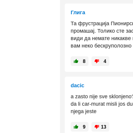
Глига
Та фрустрација Пионирск
промашај. Толико сте за
види да немате никакве 
вам неко бескруполозно 
8
4
dacic
a zasto nije sve sklonjeno
da li car-murat misli jos d
njega jeste
9
13