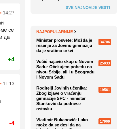
SVE NAJNOVIJE VESTI
•
14:27
ћи
оме се
NAJPOPULARNIJE
и да
Ministar prosvete: Možda je
34706
rešenje za Jovinu gimnaziju
da je vratimo crkvi
+4
Vučić najavio skup u Novom
25033
Sadu: Očekujem pobedu na
nivou Srbije, ali i u Beogradu
i Novom Sadu
•
11:13
Roditelji Jovinih učenika:
19561
Zbog izjave o vraćanju
gimnazije SPC - ministar
a
Stanković da podnese
ostavku
Vladimir Đukanović: Lako
17909
-4
može da se desi da na