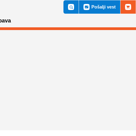
Pošalji vest
bava