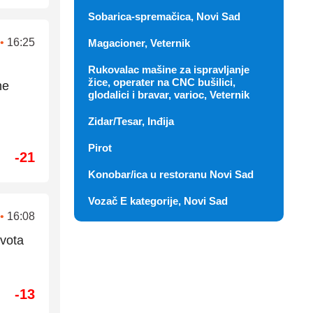
Sobarica-spremačica, Novi Sad
•
16:25
Magacioner, Veternik
Rukovalac mašine za ispravljanje
žice, operater na CNC bušilici,
ће
glodalici i bravar, varioc, Veternik
Zidar/Tesar, Inđija
Pirot
-21
Konobar/ica u restoranu Novi Sad
Vozač E kategorije, Novi Sad
•
16:08
ivota
-13