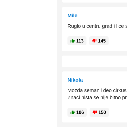
Mile
Ruglo u centru grad i lice
113
145
Nikola
Mozda semanji deo cirkusa s
Znaci nista se nije bitno p
106
150