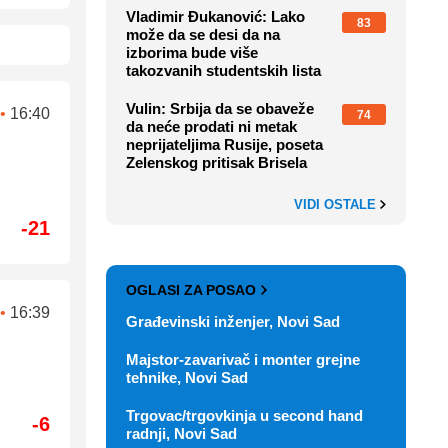
Vladimir Đukanović: Lako
83
može da se desi da na
izborima bude više
takozvanih studentskih lista
Vulin: Srbija da se obaveže
•
16:40
74
da neće prodati ni metak
neprijateljima Rusije, poseta
Zelenskog pritisak Brisela
VIDI OSTALE
-21
OGLASI ZA POSAO
•
16:39
Građevinski inženjer, Novi Sad
Majstor-zavarivač i monter grejne
tehnike, Novi Sad
Trgovac/trgovkinja u second hand
-6
radnji, Novi Sad