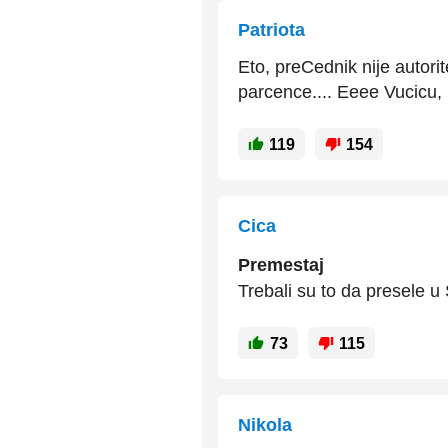
Patriota
Eto, preCednik nije autorit
parcence.... Eeee Vucicu, 
119
154
Cica
Premestaj
Trebali su to da presele 
73
115
Nikola