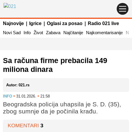
Najnovije
|
Igrice
|
Oglasi za posao
|
Radio 021 live
Novi Sad
Info
Život
Zabava
Najčitanije
Najkomentarisanije
Naj
Sa računa firme prebacila 149
miliona dinara
Autor: 021.rs
•
•
INFO
31.01.2026.
21:58
Beogradska policija uhapsila je S. D. (35),
zbog sumnje da je počinila krađu.
KOMENTARI
3