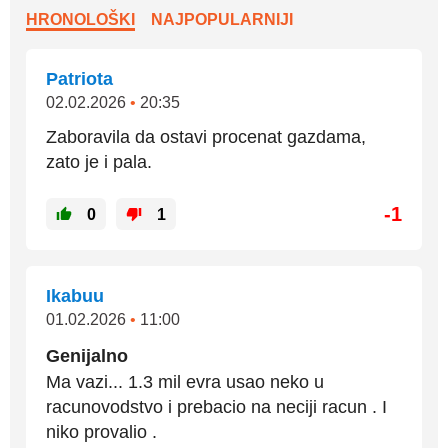
HRONOLOŠKI
NAJPOPULARNIJI
Patriota
02.02.2026
•
20:35
Zaboravila da ostavi procenat gazdama,
zato je i pala.
-1
0
1
Ikabuu
01.02.2026
•
11:00
Genijalno
Ma vazi... 1.3 mil evra usao neko u
racunovodstvo i prebacio na neciji racun . I
niko provalio .