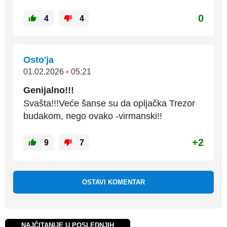
0
4
4
Osto'ja
01.02.2026
•
05:21
Genijalno!!!
Svašta!!!Veće šanse su da opljačka Trezor
budakom, nego ovako -virmanski!!
+2
9
7
OSTAVI KOMENTAR
NAJČITANIJE U POSLEDNJIH