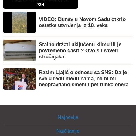
72H
VIDEO: Dunav u Novom Sadu otkrio
ostatke utvrđenja iz 18. veka
Stalno držati uključenu klimu ili je
povremeno gasiti? Ovo su saveti
stručnjaka
Rasim Ljajić o odnosu sa SNS: Da je
sve u redu među nama, ne bi mi
neopravdano smenili pet funkcionera
Najnovije
Najčitanije