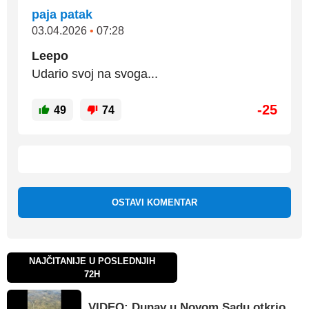
paja patak
03.04.2026
•
07:28
Leepo
Udario svoj na svoga...
-25
49
74
OSTAVI KOMENTAR
NAJČITANIJE U POSLEDNJIH
72H
VIDEO: Dunav u Novom Sadu otkrio