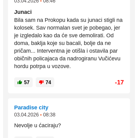
03.04.2026
•
08:46
Junaci
Bila sam na Prokopu kada su junaci stigli na
kolosek. Sav normalan svet je pobegao, jer
je izgledalo kao da će sve demolirati. Od
doma, baklja koje su bacali, bolje da ne
pričam... Interventna je otišla i ostavila par
običnih policajaca da nadrogiranu Vučićevu
hordu potrpa u vozove.
-17
57
74
Paradise city
03.04.2026
•
08:38
Nevolje u ćaciraju?