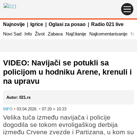
Najnovije
|
Igrice
|
Oglasi za posao
|
Radio 021 live
Novi Sad
Info
Život
Zabava
Najčitanije
Najkomentarisanije
Naj
VIDEO: Navijači se potukli sa
policijom u hodniku Arene, krenuli i
na upravu
Autor: 021.rs
•
•
INFO
03.04.2026.
07:20 > 10:23
Velika tuča između navijača i policije
dogodila se tokom evroligaškog derbija
između Crvene zvezde i Partizana, u kom su