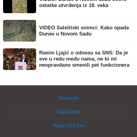
ostatke utvrđenja iz 18. veka
VIDEO Satelitski snimci: Kako opada
Dunav u Novom Sadu
Rasim Ljajić o odnosu sa SNS: Da je
sve u redu među nama, ne bi mi
neopravdano smenili pet funkcionera
Najnovije
Najčitanije
Radio 021 live