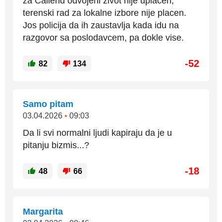
za Cailend odvojeni zivot nije uplacen,
terenski rad za lokalne izbore nije placen.
Jos policija da ih zaustavlja kada idu na
razgovor sa poslodavcem, pa dokle vise.
-52
82
134
Samo pitam
03.04.2026
•
09:03
Da li svi normalni ljudi kapiraju da je u
pitanju bizmis...?
-18
48
66
Margarita