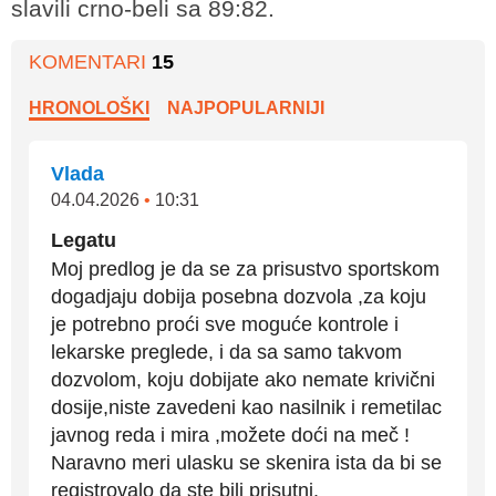
slavili crno-beli sa 89:82.
KOMENTARI
15
HRONOLOŠKI
NAJPOPULARNIJI
Vlada
04.04.2026
•
10:31
Legatu
Moj predlog je da se za prisustvo sportskom
dogadjaju dobija posebna dozvola ,za koju
je potrebno proći sve moguće kontrole i
lekarske preglede, i da sa samo takvom
dozvolom, koju dobijate ako nemate krivični
dosije,niste zavedeni kao nasilnik i remetilac
javnog reda i mira ,možete doći na meč !
Naravno meri ulasku se skenira ista da bi se
registrovalo da ste bili prisutni.