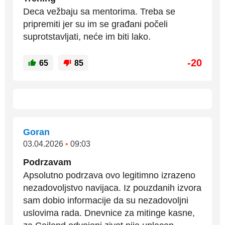
Deca vežbaju sa mentorima. Treba se
pripremiti jer su im se građani počeli
suprotstavljati, neće im biti lako.
-20
65
85
Goran
03.04.2026
•
09:03
Podrzavam
Apsolutno podrzava ovo legitimno izrazeno
nezadovoljstvo navijaca. Iz pouzdanih izvora
sam dobio informacije da su nezadovoljni
uslovima rada. Dnevnice za mitinge kasne,