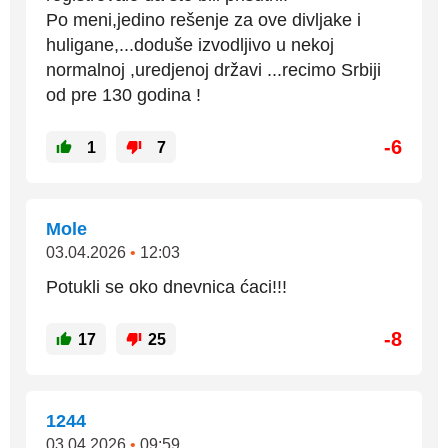
Po meni,jedino rešenje za ove divljake i
huligane,...doduše izvodljivo u nekoj
normalnoj ,uredjenoj državi ...recimo Srbiji
od pre 130 godina !
-6
1
7
Mole
03.04.2026
•
12:03
Potukli se oko dnevnica ćaci!!!
-8
17
25
1244
03.04.2026
•
09:59