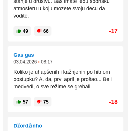
stanje u drustvu. Bas imate lepu sportsku
atmosferu u koju mozete svoju decu da
vodite.
-17
49
66
Gas gas
03.04.2026
•
08:17
Koliko je uhapšenih i kažnjenih po hitnom
postupku? A, da, prvi april je prošao... Beli
medvedi, o sve režime se grebali...
-18
57
75
Džordžinho