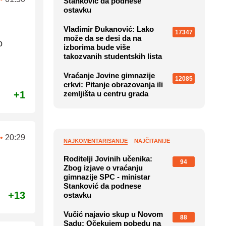
Stanković da podnese
ostavku
Vladimir Đukanović: Lako
17347
može da se desi da na
o
izborima bude više
takozvanih studentskih lista
Vraćanje Jovine gimnazije
12085
crkvi: Pitanje obrazovanja ili
+1
zemljišta u centru grada
•
20:29
NAJKOMENTARISANIJE
NAJČITANIJE
Roditelji Jovinih učenika:
94
Zbog izjave o vraćanju
gimnazije SPC - ministar
Stanković da podnese
+13
ostavku
Vučić najavio skup u Novom
88
Sadu: Očekujem pobedu na