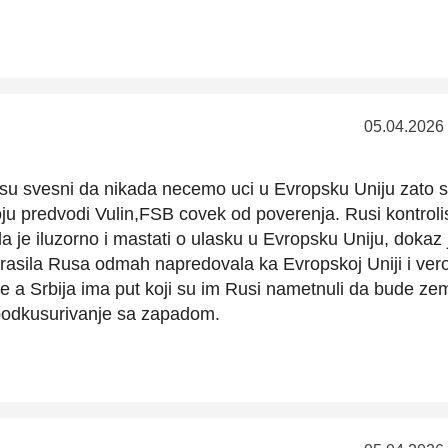
05.04.2026
nisu svesni da nikada necemo uci u Evropsku Uniju zato s
u predvodi Vulin,FSB covek od poverenja. Rusi kontroli
da je iluzorno i mastati o ulasku u Evropsku Uniju, dokaz 
rasila Rusa odmah napredovala ka Evropskoj Uniji i ver
e a Srbija ima put koji su im Rusi nametnuli da bude zem
 podkusurivanje sa zapadom.