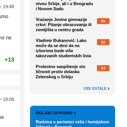
nivou Srbije, ali i u Beogradu
•
19:48
i Novom Sadu
ismo
Vraćanje Jovine gimnazije
85
crkvi: Pitanje obrazovanja ili
zemljišta u centru grada
mo ne
Vladimir Đukanović: Lako
82
može da se desi da na
izborima bude više
takozvanih studentskih lista
+13
Protestno saopštenje sto
63
ličnosti protiv dolaska
Zelenskog u Srbiju
VIDI OSTALE
•
18:06
OGLASI ZA POSAO
na
Radnica u perionici veša i hemijskom
čišćenju, Beograd