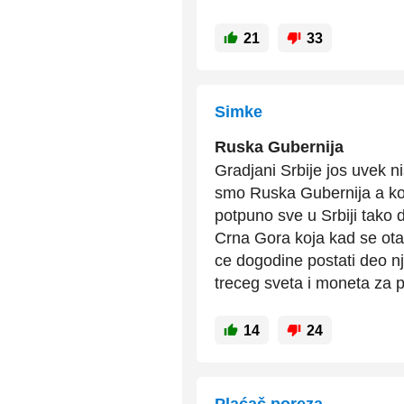
21
33
Simke
Ruska Gubernija
Gradjani Srbije jos uvek 
smo Ruska Gubernija a koj
potpuno sve u Srbiji tako 
Crna Gora koja kad se ota
ce dogodine postati deo nj
treceg sveta i moneta za
14
24