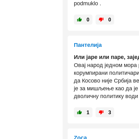
podmuklo .
0
0
Пантелија
Или јаре или паре, заје
Овај народ једном мора 
корумпирани политичари 
да Косово није Србија в
је за мишљење као да је
дволичну политику води 
1
3
Zoca