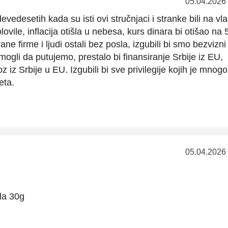
05.04.2026
evedesetih kada su isti ovi stručnjaci i stranke bili na vlas
ovile, inflacija otišla u nebesa, kurs dinara bi otišao na
rane firme i ljudi ostali bez posla, izgubili bi smo bezvizn
ogli da putujemo, prestalo bi finansiranje Srbije iz EU,
z iz Srbije u EU. Izgubili bi sve privilegije kojih je mnogo
eta.
05.04.2026
la 30g