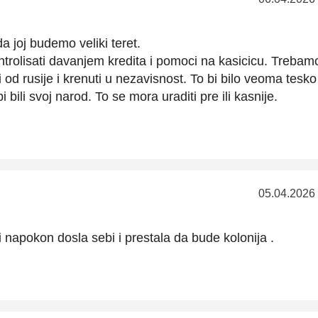
da joj budemo veliki teret.
rolisati davanjem kredita i pomoci na kasicicu. Trebam
 i od rusije i krenuti u nezavisnost. To bi bilo veoma tesko
bili svoj narod. To se mora uraditi pre ili kasnije.
05.04.2026
i napokon dosla sebi i prestala da bude kolonija .