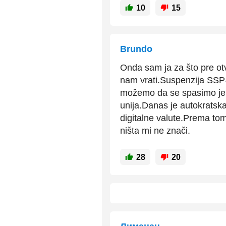
10
15
Brundo
Onda sam ja za što pre ot
nam vrati.Suspenzija SSP-a
možemo da se spasimo jer
unija.Danas je autokratska 
digitalne valute.Prema to
ništa mi ne znači.
28
20