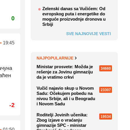
Zelenski danas sa Vučićem: Od
evropskog puta i energetike do
0
moguće proizvodnje dronova u
Srbiji
SVE NAJNOVIJE VESTI
•
19:45
NAJPOPULARNIJE
Ministar prosvete: Možda je
ачуна
34660
rešenje za Jovinu gimnaziju
раћен
da je vratimo crkvi
Vučić najavio skup u Novom
23307
Sadu: Očekujem pobedu na
nivou Srbije, ali i u Beogradu
i Novom Sadu
-2
Roditelji Jovinih učenika:
19534
Zbog izjave o vraćanju
gimnazije SPC - ministar
•
01:50