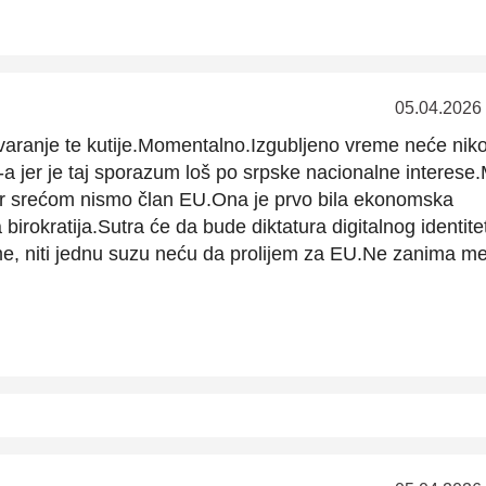
05.04.2026
varanje te kutije.Momentalno.Izgubljeno vreme neće nik
 jer je taj sporazum loš po srpske nacionalne interese.
 srećom nismo član EU.Ona je prvo bila ekonomska
birokratija.Sutra će da bude diktatura digitalnog identitet
me, niti jednu suzu neću da prolijem za EU.Ne zanima me