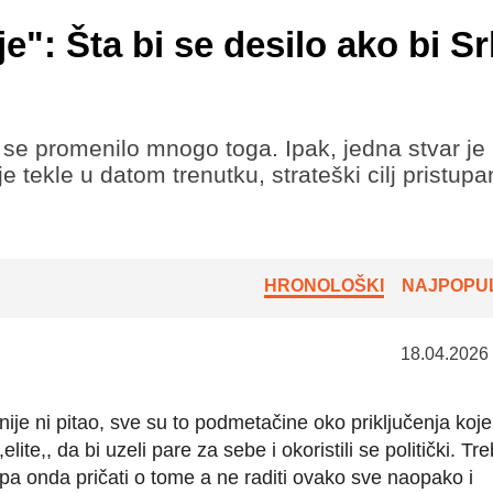
e": Šta bi se desilo ako bi Sr
 se promenilo mnogo toga. Ipak, jedna stvar je 
e tekle u datom trenutku, strateški cilj pristupa
HRONOLOŠKI
NAJPOPUL
18.04.2026
nije ni pitao, sve su to podmetačine oko priključenja koje
elite,, da bi uzeli pare za sebe i okoristili se politički. Tr
pa onda pričati o tome a ne raditi ovako sve naopako i