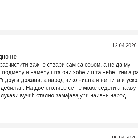
12.04.2026
дно не
расчистити важне ствари сам са собом, а не да му
подмећу и намећу шта они хоће и шта неће. Унија р
ећ друга држава, а народ нико ништа и не пита и уск
 дебилан. На две столице се не може седети а такву
лукави вучић стално замајавајући наивни народ.
06.04.2026