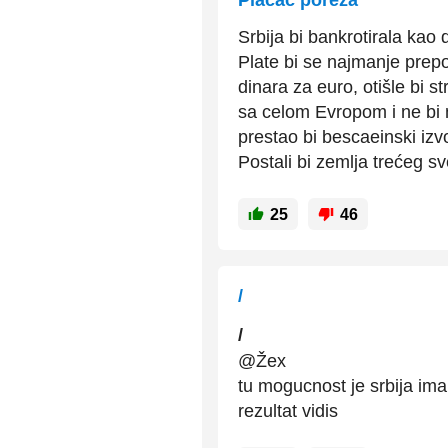
Plaćač poreza
Srbija bi bankrotirala kao d
Plate bi se najmanje prepol
dinara za euro, otišle bi st
sa celom Evropom i ne bi m
prestao bi bescaeinski izvo
Postali bi zemlja trećeg sv
25
46
/
/
@Žex
tu mogucnost je srbija ima
rezultat vidis