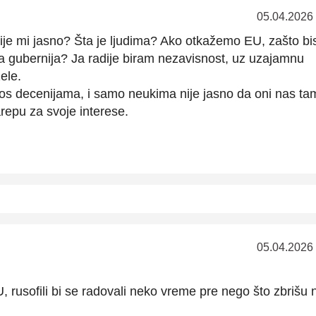
05.04.2026
 nije mi jasno? Šta je ljudima? Ako otkažemo EU, zašto b
 gubernija? Ja radije biram nezavisnost, uz uzajamnu
ele.
os decenijama, i samo neukima nije jasno da oni nas ta
arepu za svoje interese.
05.04.2026
 rusofili bi se radovali neko vreme pre nego što zbrišu 