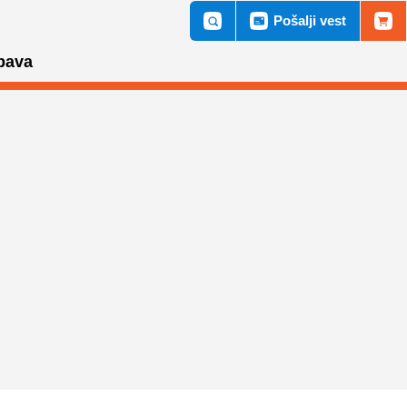
Pošalji vest
bava