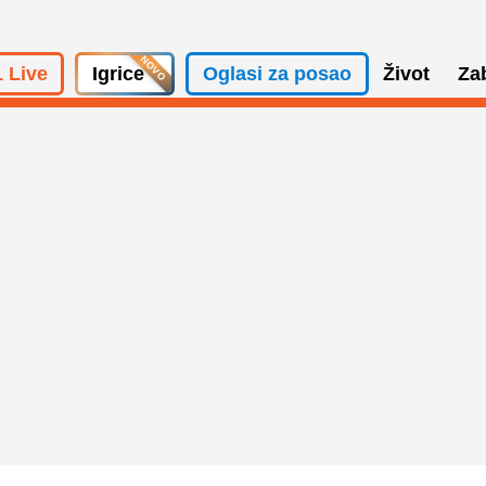
 Live
Igrice
Oglasi za posao
Život
Za