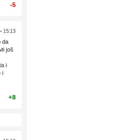
-5
•
15:13
o da
Mi još
a i
 i
+8