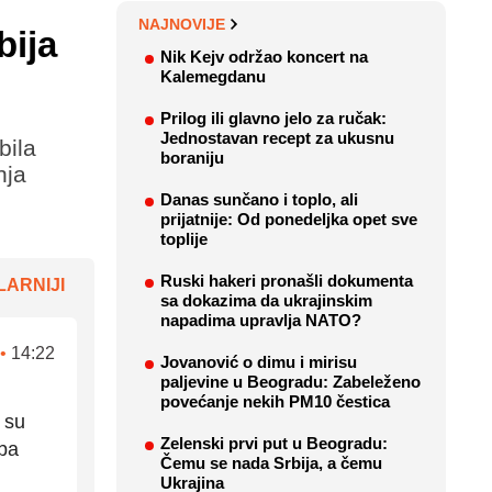
NAJNOVIJE
bija
Nik Kejv održao koncert na
Kalemegdanu
Prilog ili glavno jelo za ručak:
Jednostavan recept za ukusnu
bila
boraniju
nja
Danas sunčano i toplo, ali
prijatnije: Od ponedeljka opet sve
toplije
Ruski hakeri pronašli dokumenta
ARNIJI
sa dokazima da ukrajinskim
napadima upravlja NATO?
•
14:22
Jovanović o dimu i mirisu
paljevine u Beogradu: Zabeleženo
povećanje nekih PM10 čestica
 su
Zelenski prvi put u Beogradu:
eba
Čemu se nada Srbija, a čemu
Ukrajina