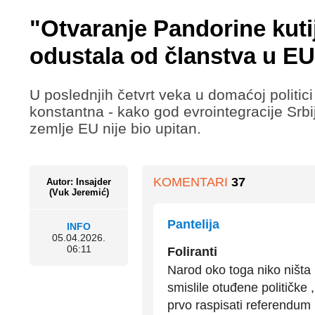
"Otvaranje Pandorine kutij
odustala od članstva u EU
U poslednjih četvrt veka u domaćoj politici
konstantna - kako god evrointegracije Srbij
zemlje EU nije bio upitan.
KOMENTARI
37
Autor: Insajder
(Vuk Jeremić)
Pantelija
INFO
05.04.2026.
06:11
Foliranti
Narod oko toga niko ništa 
smislile otuđene političke ,,
prvo raspisati referendum 