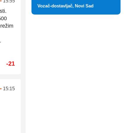
•
15:55
Vozač-dostavljač, Novi Sad
ti.
 500
i režim
.
-21
•
15:15