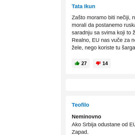
Tata Ikun
Zašto moramo biti nečiji,
morali da postanemo ruska
saradnju sa svima koji to ž
Realno, EU nas vuče za n
žele, nego koriste tu šarg
27
14
Teofilo
Neminovno
Ako Srbija odustane od EU,
Zapad.