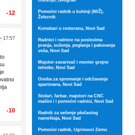
Pomoćni radnik u kuhinji (M/Ž),
-12
Železnik
Konobari u restoranu, Novi Sad
•
17:57
Radnici i radnice na poslovima
pranja, sušenja, peglanja i pakovanja
veša, Novi Sad
to
Majstor-zavarivač i monter grejne
su
tehnike, Novi Sad
je
Osoba za spremanje i održavanje
ovatno
apartmana, Novi Sad
lja
Stolari, farbar, majstori na CNC
mašini i i pomoćni radnici, Novi Sad
-10
Radnik za sečenje pločastog
nameštaja, Novi Sad
Pomoćni radnik, Ugrinovci Zemu