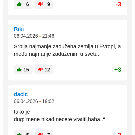
-3
6
9
Riki
06.04.2026
•
21:46
Srbija najmanje zadužena zemlja u Evropi, a
među najmanje zaduženim u svetu.
+3
15
12
dacic
06.04.2026
•
19:02
tako je
dug:''mene nikad necete vratiti,haha..''