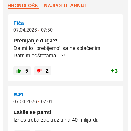
HRONOLOŠKI
NAJPOPULARNIJI
Fića
07.04.2026
•
07:50
Prebijanje duga?!
Da mi to "prebijemo" sa neisplaćenim
Ratnim odštetama...?!
+3
5
2
R49
07.04.2026
•
07:01
Lakše se pamti
Iznos treba zaokružiti na 40 milijardi.