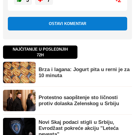
-2
5
7
OSTAVI KOMENTAR
NAJČITANIJE U POSLEDNJIH
72H
Brza i lagana: Jogurt pita u rerni je za
10 minuta
Protestno saopštenje sto ličnosti
protiv dolaska Zelenskog u Srbiju
Novi Skaj podaci stigli u Srbiju,
Evrodžast pokreće akciju "Leteća
nevesta"