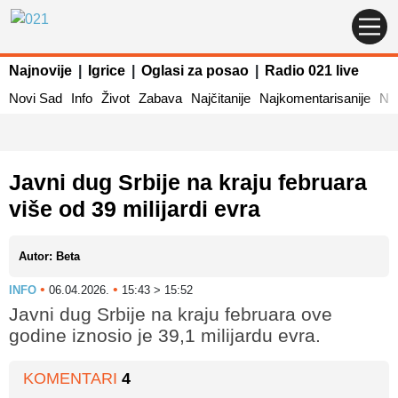
Najnovije
|
Igrice
|
Oglasi za posao
|
Radio 021 live
Novi Sad
Info
Život
Zabava
Najčitanije
Najkomentarisanije
Naj
Javni dug Srbije na kraju februara
više od 39 milijardi evra
Autor: Beta
•
•
INFO
06.04.2026.
15:43 > 15:52
Javni dug Srbije na kraju februara ove
godine iznosio je 39,1 milijardu evra.
KOMENTARI
4