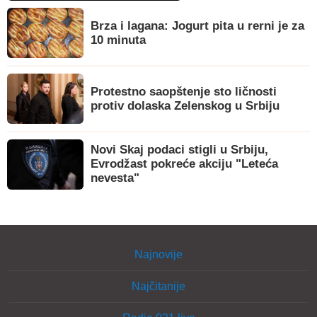
Brza i lagana: Jogurt pita u rerni je za
10 minuta
Protestno saopštenje sto ličnosti
protiv dolaska Zelenskog u Srbiju
Novi Skaj podaci stigli u Srbiju,
Evrodžast pokreće akciju "Leteća
nevesta"
Najnovije
Najčitanije