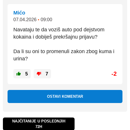
Mićo
07.04.2026
•
09:00
Navataju te da voziš auto pod dejstvom
kokaina i dobiješ prekršajnu prijavu?
Da li su oni to promenuli zakon zbog kuma i
urina?
-2
5
7
OSTAVI KOMENTAR
NAJČITANIJE U POSLEDNJIH
72H