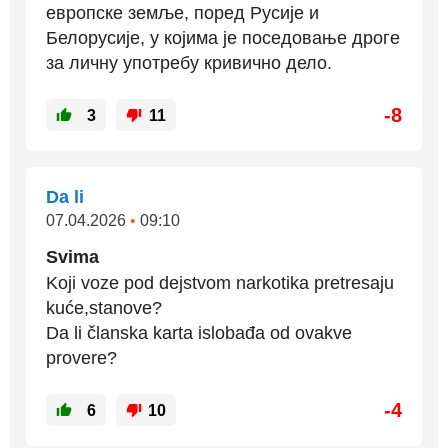
европске земље, поред Русије и
Белорусије, у којима је поседовање дроге
за личну употребу кривично дело.
-8
3
11
Da li
07.04.2026
•
09:10
Svima
Koji voze pod dejstvom narkotika pretresaju
kuće,stanove?
Da li članska karta islobađa od ovakve
provere?
-4
6
10