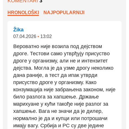
KOMENTARI
3
HRONOLOŠKI
NAJPOPULARNIJI
Žika
07.04.2026
•
13:02
Вероватно није возила под дејством
дроге. Тестови само утврђују присуство
дроге у организму, али не и интензитет
дејства. Могла је да узме дрогу неколико
дана раније, а тест да ипак утврди
присуство дроге у организму. Како
конзумација није забрањена законом, није
било разлога за хапшење. Држање
марихуане у кући такође није разлог за
хапшење. Вага не значи да је дилер,
нормално је да и купци или потрошачи
имају вагу. Србија и РС су две једине