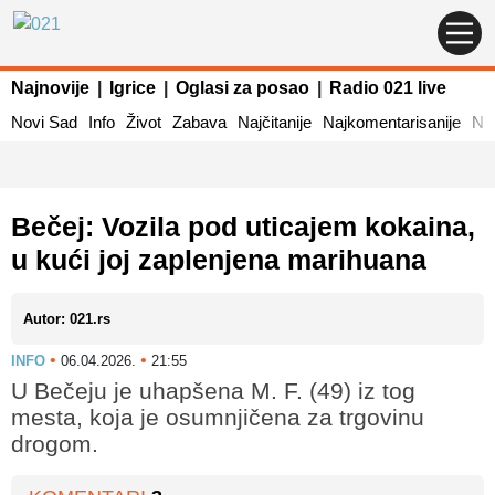
Najnovije
|
Igrice
|
Oglasi za posao
|
Radio 021 live
Novi Sad
Info
Život
Zabava
Najčitanije
Najkomentarisanije
Naj
Bečej: Vozila pod uticajem kokaina,
u kući joj zaplenjena marihuana
Autor: 021.rs
•
•
INFO
06.04.2026.
21:55
U Bečeju je uhapšena M. F. (49) iz tog
mesta, koja je osumnjičena za trgovinu
drogom.