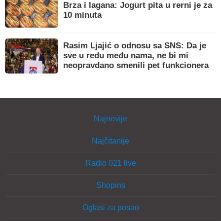
Brza i lagana: Jogurt pita u rerni je za
10 minuta
Rasim Ljajić o odnosu sa SNS: Da je
sve u redu među nama, ne bi mi
neopravdano smenili pet funkcionera
Najnovije
Najčitanije
Radio 021 live
Shopins
Oglasi za posao