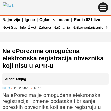
Najnovije
|
Igrice
|
Oglasi za posao
|
Radio 021 live
Novi Sad
Info
Život
Zabava
Najčitanije
Najkomentarisanije
Naj
Na ePorezima omogućena
elektronska registracija obveznika
koji nisu u APR-u
Autor: Tanjug
•
•
INFO
11.04.2026.
16:14
Na ePorezima je omogućena elektronska
registracija, izmene podataka i brisanje
poreskih obveznika koji se ne registruju u