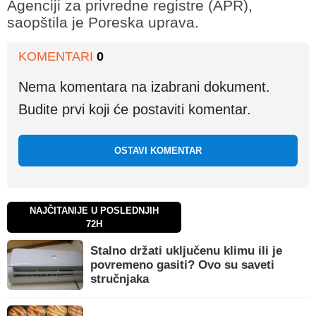
Agenciji za privredne registre (APR),
saopštila je Poreska uprava.
KOMENTARI
0
Nema komentara na izabrani dokument.
Budite prvi koji će postaviti komentar.
OSTAVI KOMENTAR
NAJČITANIJE U POSLEDNJIH
72H
Stalno držati uključenu klimu ili je
povremeno gasiti? Ovo su saveti
stručnjaka