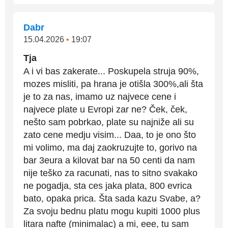
Dabr
15.04.2026
•
19:07
Tja
A i vi bas zakerate... Poskupela struja 90%,
mozes misliti, pa hrana je otišla 300%,ali šta
je to za nas, imamo uz najvece cene i
najvece plate u Evropi zar ne? Ček, ček,
nešto sam pobrkao, plate su najniže ali su
zato cene medju visim... Daa, to je ono što
mi volimo, ma daj zaokruzujte to, gorivo na
bar 3eura a kilovat bar na 50 centi da nam
nije teško za racunati, nas to sitno svakako
ne pogadja, sta ces jaka plata, 800 evrica
bato, opaka prica. Šta sada kazu Svabe, a?
Za svoju bednu platu mogu kupiti 1000 plus
litara nafte (minimalac) a mi, eee, tu sam