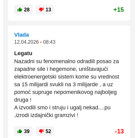
+15
28
13
Vlada
12.04.2026
•
08:43
Legatu
Nazadni su fenomenalno odradili posao za
zapadne sile i hegemone, uništavajući
elektroenergetski sistem kome su vrednost
sa 15 milijardi svukli na 3 milijarde , a uz
pomoć supruge nepomenikovog najboljeg
druga !
A izvodili smo i struju i ugalj nekad....pu
,izrodi izdajnički gramzivi !
-13
39
52