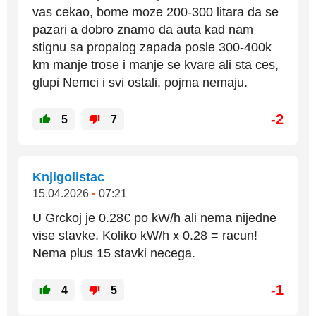
vas cekao, bome moze 200-300 litara da se
pazari a dobro znamo da auta kad nam
stignu sa propalog zapada posle 300-400k
km manje trose i manje se kvare ali sta ces,
glupi Nemci i svi ostali, pojma nemaju.
-2
5
7
Knjigolistac
15.04.2026
•
07:21
U Grckoj je 0.28€ po kW/h ali nema nijedne
vise stavke. Koliko kW/h x 0.28 = racun!
Nema plus 15 stavki necega.
-1
4
5