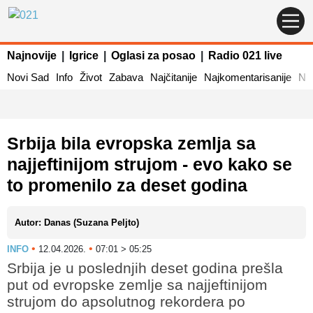
Najnovije
|
Igrice
|
Oglasi za posao
|
Radio 021 live
Novi Sad
Info
Život
Zabava
Najčitanije
Najkomentarisanije
Naj
Srbija bila evropska zemlja sa
najjeftinijom strujom - evo kako se
to promenilo za deset godina
Autor: Danas (Suzana Peljto)
•
•
INFO
12.04.2026.
07:01 > 05:25
Srbija je u poslednjih deset godina prešla
put od evropske zemlje sa najjeftinijom
strujom do apsolutnog rekordera po