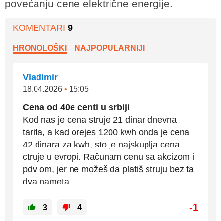
povećanju cene električne energije.
KOMENTARI
9
HRONOLOŠKI
NAJPOPULARNIJI
Vladimir
18.04.2026
•
15:05
Cena od 40e centi u srbiji
Kod nas je cena struje 21 dinar dnevna
tarifa, a kad orejes 1200 kwh onda je cena
42 dinara za kwh, sto je najskuplja cena
ctruje u evropi. Računam cenu sa akcizom i
pdv om, jer ne možeš da platiš struju bez ta
dva nameta.
-1
3
4