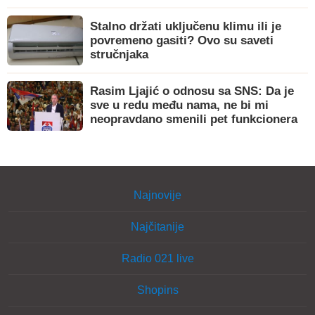
Stalno držati uključenu klimu ili je
povremeno gasiti? Ovo su saveti
stručnjaka
Rasim Ljajić o odnosu sa SNS: Da je
sve u redu među nama, ne bi mi
neopravdano smenili pet funkcionera
Najnovije
Najčitanije
Radio 021 live
Shopins