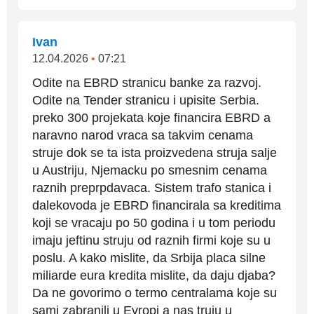
Ivan
12.04.2026
•
07:21
Odite na EBRD stranicu banke za razvoj.
Odite na Tender stranicu i upisite Serbia.
preko 300 projekata koje financira EBRD a
naravno narod vraca sa takvim cenama
struje dok se ta ista proizvedena struja salje
u Austriju, Njemacku po smesnim cenama
raznih preprpdavaca. Sistem trafo stanica i
dalekovoda je EBRD financirala sa kreditima
koji se vracaju po 50 godina i u tom periodu
imaju jeftinu struju od raznih firmi koje su u
poslu. A kako mislite, da Srbija placa silne
miliarde eura kredita mislite, da daju djaba?
Da ne govorimo o termo centralama koje su
sami zabranili u Evropi a nas truju u