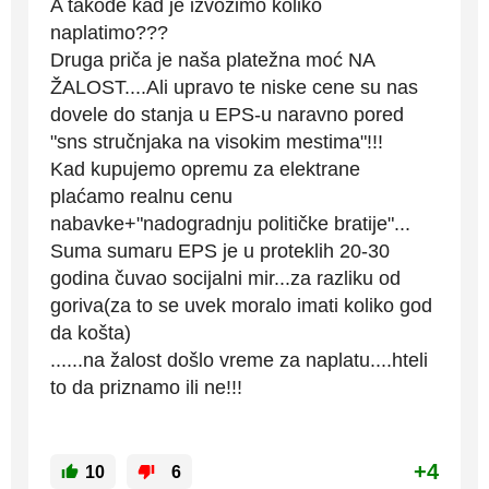
A takođe kad je izvozimo koliko
naplatimo???
Druga priča je naša platežna moć NA
ŽALOST....Ali upravo te niske cene su nas
dovele do stanja u EPS-u naravno pored
"sns stručnjaka na visokim mestima"!!!
Kad kupujemo opremu za elektrane
plaćamo realnu cenu
nabavke+"nadogradnju političke bratije"...
Suma sumaru EPS je u proteklih 20-30
godina čuvao socijalni mir...za razliku od
goriva(za to se uvek moralo imati koliko god
da košta)
......na žalost došlo vreme za naplatu....hteli
to da priznamo ili ne!!!
+4
10
6