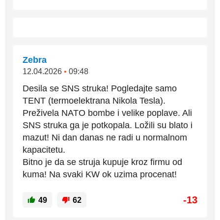
Zebra
12.04.2026
•
09:48
Desila se SNS struka! Pogledajte samo
TENT (termoelektrana Nikola Tesla).
Preživela NATO bombe i velike poplave. Ali
SNS struka ga je potkopala. Ložili su blato i
mazut! Ni dan danas ne radi u normalnom
kapacitetu.
Bitno je da se struja kupuje kroz firmu od
kuma! Na svaki KW ok uzima procenat!
-13
49
62