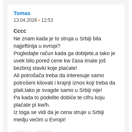
Tomas
13.04.2026
•
12:53
Cccc
Ne znam kada je to struja u Srbiji bila
najjeftinija u evropi?
Pogledajte račun kada ga dobijete,a tako je
uvek bilo,pored cene kw časa imate još
bezbroj stavki koje plaćate!
Ali potrošača treba da interesuje samo
potrośeni kilovati i krajnji iznos koji treba da
plati,tako je svagde samo u Srbiji nije!
Pa kada to podelite dobiće te cifru koju
plaćate pi kw/h.
Iz toga se vidi da je cena struje u Srbiji
medju većim u Evropi!