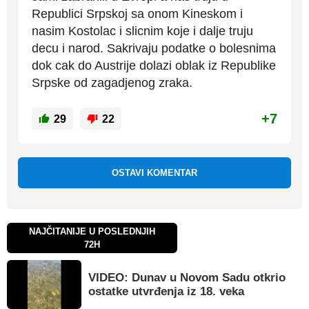
Republici Srpskoj sa onom Kineskom i
nasim Kostolac i slicnim koje i dalje truju
decu i narod. Sakrivaju podatke o bolesnima
dok cak do Austrije dolazi oblak iz Republike
Srpske od zagadjenog zraka.
+7
29
22
OSTAVI KOMENTAR
NAJČITANIJE U POSLEDNJIH
72H
VIDEO: Dunav u Novom Sadu otkrio
ostatke utvrđenja iz 18. veka