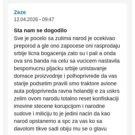
Zeze
12.04.2026
•
09:47
Sta nam se dogodilo
Sve je pocelo sa zutima narod je ocekivao
preporod a gle ono zapocese oni rasprodaju
srbije licna bogacenja zato su i pali a onda
ova sns banda na celu sa vucicem nastavila
bespomucnu pljacku srbije unistavanje
domace proizvodnje i polhoprivrede da vas
starije podsetim pravili smo traktore avione
auta poljoprivreda ravna holandiji e za uskrs
zelim ovom narodu totalno reset konfiskaciji
imovine stecene korupcijom i narodne
sudove i miliciju to je jedini nacin da kao
narod opstanemo a spc za vas ko sa
davolom tikve sadi obiju mu se o glavu