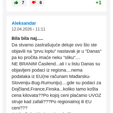
+1
7
6
Aleksandar
12.04.2026
•
11:11
Bila bila naj.....
Da stvarno zastrašujuće deluje ovo što ste
objavili na "prvu loptu" nastavak je u "Danas"
pa ko pročita imaće neku "sliku"....
NE BRANIM Ćasilend...ali I u listu Danas su
objavljeni podaci iz regiona....nema
podataka iz EU(ne računam Mađarsku-
Sloveniju-Bug-Rumuniju)....gde su podaci za
Dojčland,France,Finska...koliko tamo košta
cena kilovata??Po kojoj ceni plaćamo UVOZ
struje kad zafali???Po regionalnoj ili EU
ceni???