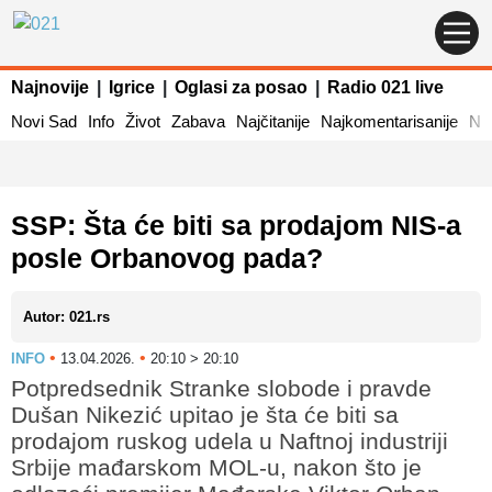
Najnovije
|
Igrice
|
Oglasi za posao
|
Radio 021 live
Novi Sad
Info
Život
Zabava
Najčitanije
Najkomentarisanije
Naj
SSP: Šta će biti sa prodajom NIS-a
posle Orbanovog pada?
Autor: 021.rs
•
•
INFO
13.04.2026.
20:10 > 20:10
Potpredsednik Stranke slobode i pravde
Dušan Nikezić upitao je šta će biti sa
prodajom ruskog udela u Naftnoj industriji
Srbije mađarskom MOL-u, nakon što je