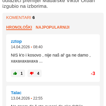
odlazeći premijer Mađarske Viktor Orban
izgubio na izborima.
KOMENTARI
6
HRONOLOŠKI
NAJPOPULARNIJI
zztop
14.04.2026
•
08:40
NIS k'o i kosovo , nije naš al' ga ne damo ,
xaxaxaxaxaxa ...
-3
1
4
Talac
13.04.2026
•
22:55