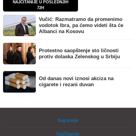
NAJČITANIJE U POSLEDNJIH
72H
Vučić: Razmatramo da promenimo
vodotok Ibra, pa ćemo videti šta će
Albanci na Kosovu
Protestno saopštenje sto ličnosti
protiv dolaska Zelenskog u Srbiju
Od danas novi iznosi akciza na
cigarete i rezani duvan
Najnovije
Najčitanije