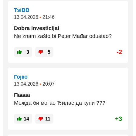
TsiBB
13.04.2026
•
21:46
Dobra investicija!
Ne znam zašto bi Peter Mađar odustao?
-2
3
5
Гојко
13.04.2026
•
20:07
Паааа
Можда би могао Ђилас да купи ???
+3
14
11