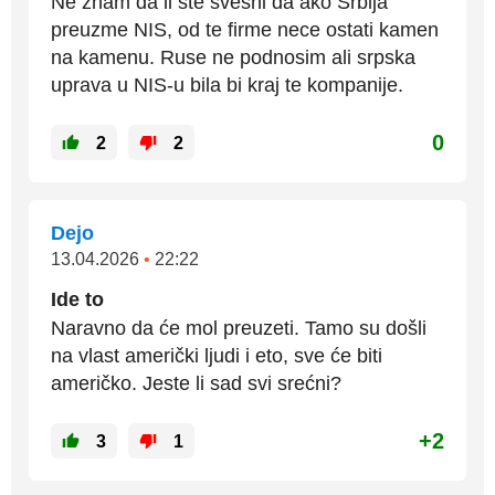
Ne znam da li ste svesni da ako Srbija
preuzme NIS, od te firme nece ostati kamen
na kamenu. Ruse ne podnosim ali srpska
uprava u NIS-u bila bi kraj te kompanije.
0
2
2
Dejo
13.04.2026
•
22:22
Ide to
Naravno da će mol preuzeti. Tamo su došli
na vlast američki ljudi i eto, sve će biti
američko. Jeste li sad svi srećni?
+2
3
1