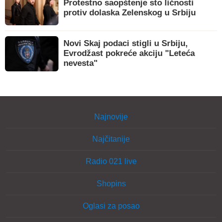
Protestno saopštenje sto ličnosti
protiv dolaska Zelenskog u Srbiju
Novi Skaj podaci stigli u Srbiju,
Evrodžast pokreće akciju "Leteća
nevesta"
Najnovije
Najčitanije
Radio 021 live
Shopins
Oglasi za posao