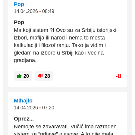
Pop
14.04.2026
•
08:49
Pop
Ma koji sistem ?! Ovo su za Srbiju istorijski
izbori, mafija ili narod i nema to mesta
kalkulaciji i filozofiranju. Tako ja vidim i
gledam na izbore u Srbiji kao i vecina
gradjana.
-8
20
28
Mihajlo
14.04.2026
•
07:20
Oprez...
Nemojte se zavaravati. Vučić ima razrađen
sistem za "prljave" glasove. A to nije mala