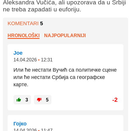
Aleksandra Vučića, ali upozorava da u Srbiji
ne treba zapadati u euforiju.
KOMENTARI
5
HRONOLOŠKI
NAJPOPULARNIJI
Јое
14.04.2026
•
12:31
Или ће нестати Вучић са политичке сцене
или ће нестати Србија са географске
карте.
-2
3
5
Гојко
14.04.2026
•
11:47