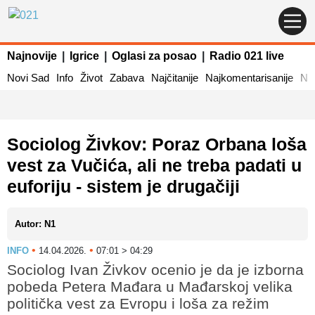
Najnovije
|
Igrice
|
Oglasi za posao
|
Radio 021 live
Novi Sad
Info
Život
Zabava
Najčitanije
Najkomentarisanije
Naj
Sociolog Živkov: Poraz Orbana loša
vest za Vučića, ali ne treba padati u
euforiju - sistem je drugačiji
Autor: N1
•
•
INFO
14.04.2026.
07:01 > 04:29
Sociolog Ivan Živkov ocenio je da je izborna
pobeda Petera Mađara u Mađarskoj velika
politička vest za Evropu i loša za režim