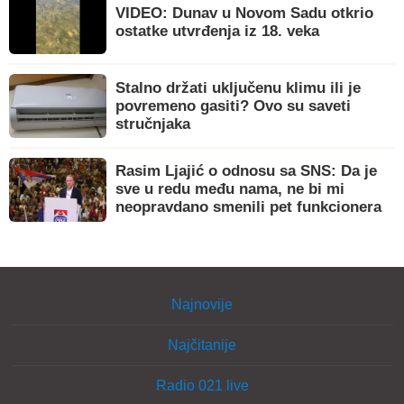
VIDEO: Dunav u Novom Sadu otkrio
ostatke utvrđenja iz 18. veka
Stalno držati uključenu klimu ili je
povremeno gasiti? Ovo su saveti
stručnjaka
Rasim Ljajić o odnosu sa SNS: Da je
sve u redu među nama, ne bi mi
neopravdano smenili pet funkcionera
Najnovije
Najčitanije
Radio 021 live