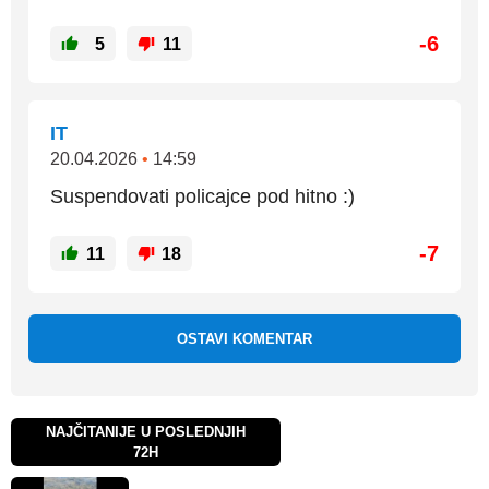
-6
5
11
IT
20.04.2026
•
14:59
Suspendovati policajce pod hitno :)
-7
11
18
OSTAVI KOMENTAR
NAJČITANIJE U POSLEDNJIH
72H