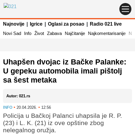
Najnovije
|
Igrice
|
Oglasi za posao
|
Radio 021 live
Novi Sad
Info
Život
Zabava
Najčitanije
Najkomentarisanije
Naj
Uhapšen dvojac iz Bačke Palanke:
U gepeku automobila imali pištolj
sa šest metaka
Autor: 021.rs
•
•
INFO
20.04.2026.
12:56
Policija u Bačkoj Palanci uhapsila je R. P.
(23) i L. K. (21) iz ove opštine zbog
nelegalnog oružja.