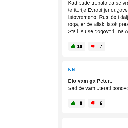
Kad bude trebalo da se vr
teritorije Evropi,jer dugov
Istovremeno, Rusi će i dal
toga,jer će Bliski istok pr
Šta li su se dogovorili na Al
10
7
NN
Eto vam ga Peter...
Sad će vam uterati ponov
8
6