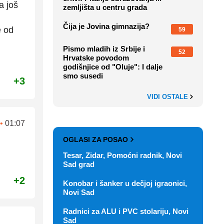
a još
zemljišta u centru grada
Čija je Jovina gimnazija?
e od
59
Pismo mladih iz Srbije i
52
Hrvatske povodom
godišnjice od "Oluje": I dalje
smo susedi
+3
VIDI OSTALE
•
01:07
OGLASI ZA POSAO
Tesar, Zidar, Pomoćni radnik, Novi
Sad grad
+2
Konobar i šanker u dečjoj igraonici,
Novi Sad
Radnici za ALU i PVC stolariju, Novi
Sad