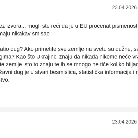
23.04.2026
ez izvora... mogli ste reći da je u EU procenat pismenos
emaju nikakav smisao
ratio dug? Ako primetite sve zemlje na svetu su dužne, 
ima? Kao što Ukrajinci znaju da nikada nikome neće vr
e zemlje isto to znaju te ih se mnogo ne tiče koliko hilja
žavni dug je u stvari besmislica, statistička informacija i 
tvo.
23.04.2026