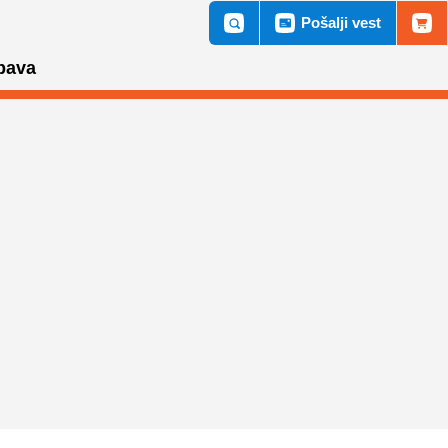
Pošalji vest
bava