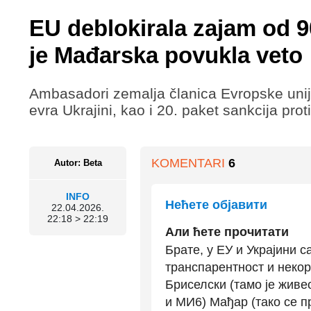
EU deblokirala zajam od 90
je Mađarska povukla veto
Ambasadori zemalja članica Evropske unije
evra Ukrajini, kao i 20. paket sankcija pro
KOMENTARI
6
Autor: Beta
INFO
Нећете објавити
22.04.2026.
22:18 > 22:19
Али ћете прочитати
Брате, у ЕУ и Украјини 
транспарентност и некор
Бриселски (тамо је жив
и МИ6) Мађар (тако се пр