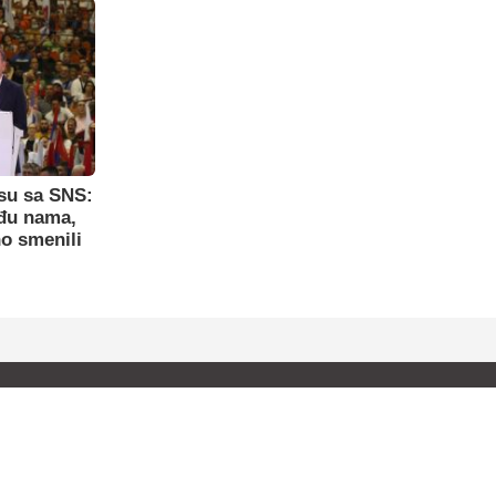
su sa SNS:
eđu nama,
o smenili
Pratite nas: