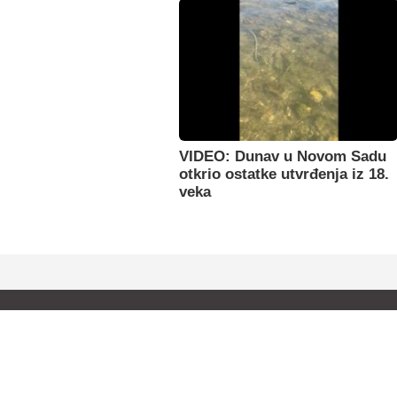
VIDEO: Dunav u Novom Sadu
otkrio ostatke utvrđenja iz 18.
veka
O nama
Oglašavanje
Kontakt
Impresum
Uslovi k
©021 Novi Sad 1999-2026. Sva prava zadržana.