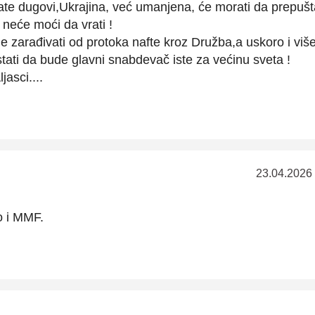
ate dugovi,Ukrajina, već umanjena, će morati da prepušt
e neće moći da vrati !
je zarađivati od protoka nafte kroz Družba,a uskoro i viš
estati da bude glavni snabdevač iste za većinu sveta !
jasci....
23.04.2026
o i MMF.