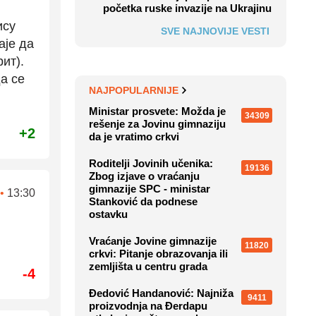
početka ruske invazije na Ukrajinu
ису
SVE NAJNOVIJE VESTI
аје да
рит).
да се
NAJPOPULARNIJE
Ministar prosvete: Možda je
34309
rešenje za Jovinu gimnaziju
+2
da je vratimo crkvi
Roditelji Jovinih učenika:
19136
Zbog izjave o vraćanju
gimnazije SPC - ministar
•
13:30
Stanković da podnese
ostavku
Vraćanje Jovine gimnazije
11820
crkvi: Pitanje obrazovanja ili
zemljišta u centru grada
-4
Đedović Handanović: Najniža
9411
proizvodnja na Đerdapu