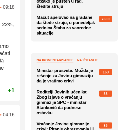
otkako je pušten u rad,
štedite struju
•
09:18
Macut apelovao na građane
7800
da štede struju, u ponedeljak
ti 22%,
sednica Štaba za vanredne
situacije
samo
aćati
da
NAJKOMENTARISANIJE
NAJČITANIJE
ne
Ministar prosvete: Možda je
163
rešenje za Jovinu gimnaziju
da je vratimo crkvi
+1
Roditelji Jovinih učenika:
88
Zbog izjave o vraćanju
gimnazije SPC - ministar
Stanković da podnese
ostavku
•
04:16
Vraćanje Jovine gimnazije
85
crkvi: Pitanje obrazovanja ili