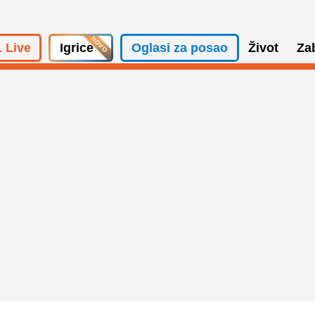
 Live
Igrice
Oglasi za posao
Život
Za