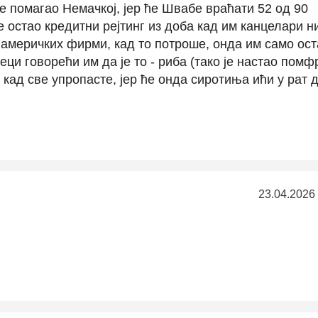
е помагао Немачкој, јер ће Швабе враћати 52 од 90
 остао кредитни рејтинг из доба кад им канцелари н
америчких фирми, кад то потроше, онда им само ост
деци говорећи им да је то - риба (тако је настао помф
 кад све упропасте, јер ће онда сиротиња ићи у рат 
23.04.2026