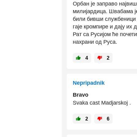
Орбан је заправо највиш
милијардица. Швабама је
били бивши службеници 
гаје кромпире и дају их 
Рат са Русијом ће почети
нахрани од Руса.
4
2
Nepripadnik
Bravo
Svaka cast Madjarskoj .
2
6