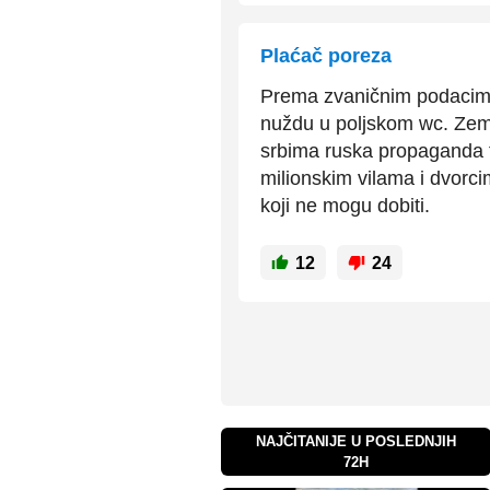
Plaćač poreza
Prema zvaničnim podacima,
nuždu u poljskom wc. Zeml
srbima ruska propaganda tv
milionskim vilama i dvorc
koji ne mogu dobiti.
12
24
NAJČITANIJE U POSLEDNJIH
72H