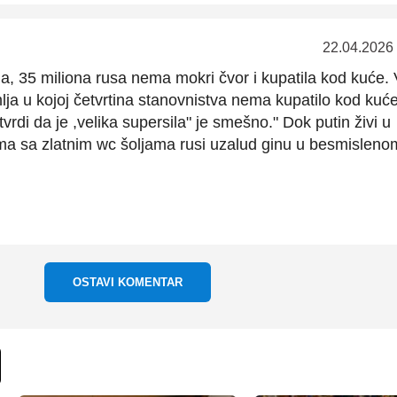
22.04.2026
 35 miliona rusa nema mokri čvor i kupatila kod kuće. 
ja u kojoj četvrtina stanovnistva nema kupatilo kod kuć
rdi da je ,velika supersila" je smešno." Dok putin živi u
ima sa zlatnim wc šoljama rusi uzalud ginu u besmisleno
OSTAVI KOMENTAR