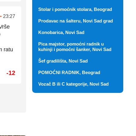
Stolar i pomoćnik stolara, Beograd
•
23:27
Prodavac na šalteru, Novi Sad grad
Vrše
Konobarica, Novi Sad
e
Pica majstor, pomoćni radnik u
m ratu
kuhinji i pomoćni šanker, Novi Sad
Šef gradilišta, Novi Sad
-12
POMOĆNI RADNIK, Beograd
Vozač B ili C kategorije, Novi Sad