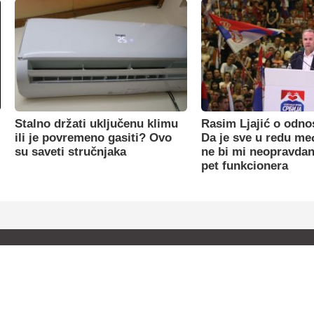
Stalno držati uključenu klimu
Rasim Ljajić o odno
ili je povremeno gasiti? Ovo
Da je sve u redu m
su saveti stručnjaka
ne bi mi neopravdan
pet funkcionera
orišćenja
Politika privatnosti