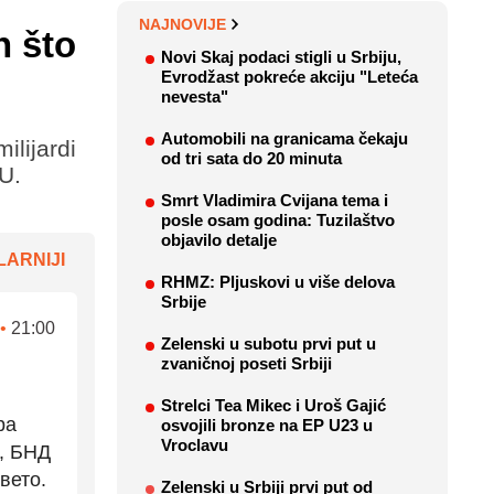
NAJNOVIJE
n što
Novi Skaj podaci stigli u Srbiju,
Evrodžast pokreće akciju "Leteća
nevesta"
Automobili na granicama čekaju
ilijardi
od tri sata do 20 minuta
EU.
Smrt Vladimira Cvijana tema i
posle osam godina: Tuzilaštvo
objavilo detalje
ARNIJI
RHMZ: Pljuskovi u više delova
Srbije
•
21:00
Zelenski u subotu prvi put u
zvaničnoj poseti Srbiji
Strelci Tea Mikec i Uroš Gajić
ра
osvojili bronze na EP U23 u
Vroclavu
А, БНД
вето.
Zelenski u Srbiji prvi put od