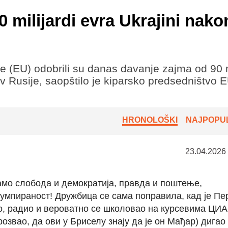
 milijardi evra Ukrajini nako
 (EU) odobrili su danas davanje zajma od 90 m
tiv Rusije, saopštilo je kiparsko predsedništvo 
HRONOLOŠKI
NAJPOPUL
23.04.2026
само слобода и демократија, правда и поштење,
умпираност! Дружбица се сама поправила, кад је Пе
ео, радио и вероватно се школовао на курсевима ЦИ
озвао, да ови у Бриселу знају да је он Мађар) дигао 