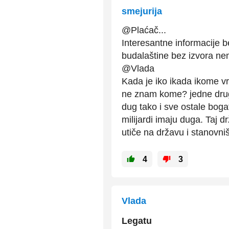
smejurija
@Plaćač...
Interesantne informacije b
budalaštine bez izvora n
@Vlada
Kada je iko ikada ikome v
ne znam kome? jedne drug
dug tako i sve ostale bogat
milijardi imaju duga. Taj dr
utiče na državu i stanovniš
4
3
Vlada
Legatu