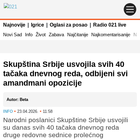
Najnovije
|
Igrice
|
Oglasi za posao
|
Radio 021 live
Novi Sad
Info
Život
Zabava
Najčitanije
Najkomentarisanije
Naj
Skupština Srbije usvojila svih 40
tačaka dnevnog reda, odbijeni svi
amandmani opozicije
Autor: Beta
•
•
INFO
23.04.2026.
11:58
Narodni poslanici Skupštine Srbije usvojili
su danas svih 40 tačaka dnevnog reda
druge redovne sednice prolećnog