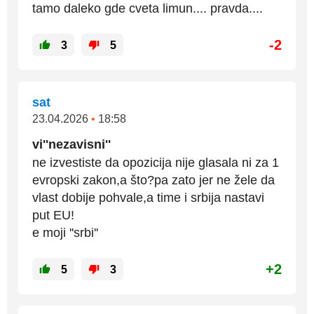
tamo daleko gde cveta limun.... pravda....
-2
3
5
sat
23.04.2026
•
18:58
vi''nezavisni''
ne izvestiste da opozicija nije glasala ni za 1
evropski zakon,a što?pa zato jer ne žele da
vlast dobije pohvale,a time i srbija nastavi
put EU!
e moji ''srbi''
+2
5
3