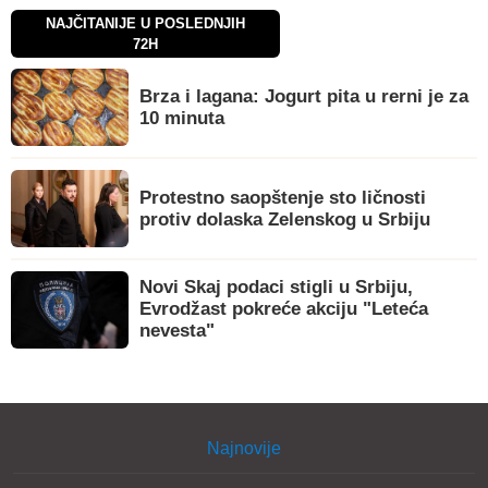
NAJČITANIJE U POSLEDNJIH
72H
Brza i lagana: Jogurt pita u rerni je za
10 minuta
Protestno saopštenje sto ličnosti
protiv dolaska Zelenskog u Srbiju
Novi Skaj podaci stigli u Srbiju,
Evrodžast pokreće akciju "Leteća
nevesta"
Najnovije