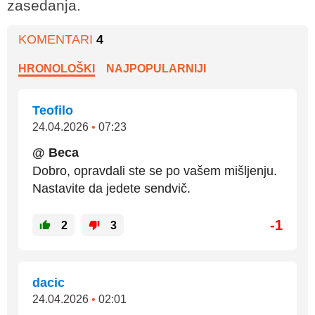
zasedanja.
KOMENTARI
4
HRONOLOŠKI
NAJPOPULARNIJI
Teofilo
24.04.2026
•
07:23
@ Веса
Dobro, opravdali ste se po vašem mišljenju.
Nastavite da jedete sendvič.
-1
2
3
dacic
24.04.2026
•
02:01