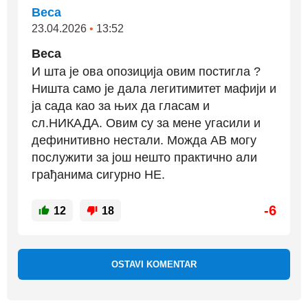
Веса
23.04.2026
•
13:52
Веса
И шта је ова опозиција овим постигла ?
Ништа само је дала легитимитет мафији и
ја сада као за њих да гласам и
сл.НИКАДА. Овим су за мене угасили и
дефинитивно нестали. Можда АВ могу
послужити за још нешто практично али
грађанима сигурно НЕ.
-6
12
18
OSTAVI KOMENTAR