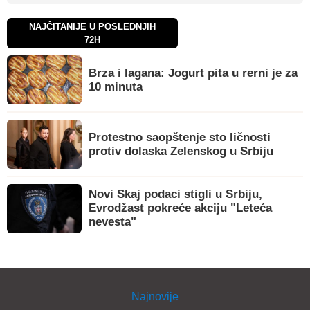
NAJČITANIJE U POSLEDNJIH
72H
Brza i lagana: Jogurt pita u rerni je za
10 minuta
Protestno saopštenje sto ličnosti
protiv dolaska Zelenskog u Srbiju
Novi Skaj podaci stigli u Srbiju,
Evrodžast pokreće akciju "Leteća
nevesta"
Najnovije