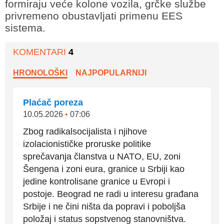
formiraju veće kolone vozila, grčke službe
privremeno obustavljati primenu EES
sistema.
KOMENTARI
4
HRONOLOŠKI
NAJPOPULARNIJI
Plaćač poreza
10.05.2026
•
07:06
Zbog radikalsocijalista i njihove
izolacionističke proruske politike
sprečavanja članstva u NATO, EU, zoni
Šengena i zoni eura, granice u Srbiji kao
jedine kontrolisane granice u Evropi i
postoje. Beograd ne radi u interesu građana
Srbije i ne čini ništa da popravi i poboljša
položaj i status sopstvenog stanovništva.