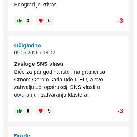
Beograd je krivac.
-3
3
6
Očigledno
09.05.2026
•
18:02
Zasluge SNS vlasti
Biće za par godina isto i na granici sa
Crnom Gorom kada uđe u EU, a sve
zahvaljujući opstrukciji SNS vlasti u
otvaranju i zatvaranju klastera.
-3
6
9
Đorđe