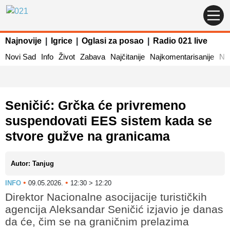
Najnovije
|
Igrice
|
Oglasi za posao
|
Radio 021 live
Novi Sad
Info
Život
Zabava
Najčitanije
Najkomentarisanije
Naj
Seničić: Grčka će privremeno
suspendovati EES sistem kada se
stvore gužve na granicama
Autor: Tanjug
•
•
INFO
09.05.2026.
12:30 > 12:20
Direktor Nacionalne asocijacije turističkih
agencija Aleksandar Seničić izjavio je danas
da će, čim se na graničnim prelazima