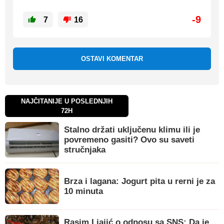
-9
7
16
OSTAVI KOMENTAR
NAJČITANIJE U POSLEDNJIH
72H
Stalno držati uključenu klimu ili je
povremeno gasiti? Ovo su saveti
stručnjaka
Brza i lagana: Jogurt pita u rerni je za
10 minuta
Rasim Ljajić o odnosu sa SNS: Da je