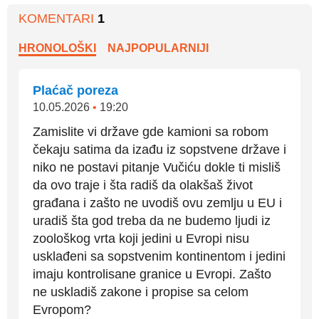
KOMENTARI
1
HRONOLOŠKI
NAJPOPULARNIJI
Plaćač poreza
10.05.2026
•
19:20
Zamislite vi države gde kamioni sa robom
čekaju satima da izađu iz sopstvene države i
niko ne postavi pitanje Vučiću dokle ti misliš
da ovo traje i šta radiš da olakšaš život
građana i zašto ne uvodiš ovu zemlju u EU i
uradiš šta god treba da ne budemo ljudi iz
zoološkog vrta koji jedini u Evropi nisu
usklađeni sa sopstvenim kontinentom i jedini
imaju kontrolisane granice u Evropi. Zašto
ne uskladiš zakone i propise sa celom
Evropom?