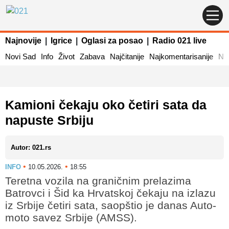
Najnovije
|
Igrice
|
Oglasi za posao
|
Radio 021 live
Novi Sad
Info
Život
Zabava
Najčitanije
Najkomentarisanije
Naj
Kamioni čekaju oko četiri sata da
napuste Srbiju
Autor: 021.rs
•
•
INFO
10.05.2026.
18:55
Teretna vozila na graničnim prelazima
Batrovci i Šid ka Hrvatskoj čekaju na izlazu
iz Srbije četiri sata, saopštio je danas Auto-
moto savez Srbije (AMSS).