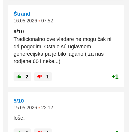
Štrand
16.05.2026
•
07:52
9/10
Tradicionalno ove vladare ne mogu čak ni
dá pogodim. Ostalo sú uglavnom
generecijska pa je bilo lagano ( za nas
rodjene 60 i neke...)
+1
2
1
5/10
15.05.2026
•
22:12
loše.