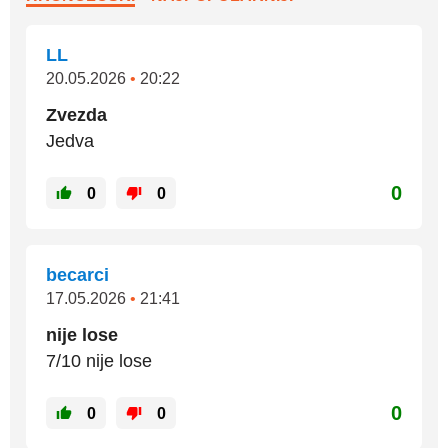
LL
20.05.2026
•
20:22
Zvezda
Jedva
0
0
0
becarci
17.05.2026
•
21:41
nije lose
7/10 nije lose
0
0
0