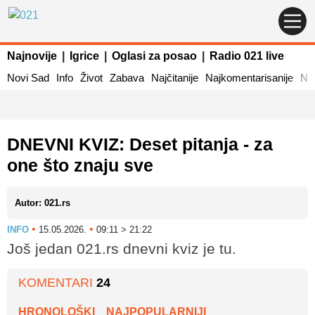
Najnovije
|
Igrice
|
Oglasi za posao
|
Radio 021 live
Novi Sad
Info
Život
Zabava
Najčitanije
Najkomentarisanije
Naj
DNEVNI KVIZ: Deset pitanja - za
one što znaju sve
Autor: 021.rs
•
•
INFO
15.05.2026.
09:11 > 21:22
Još jedan 021.rs dnevni kviz je tu.
KOMENTARI
24
HRONOLOŠKI
NAJPOPULARNIJI