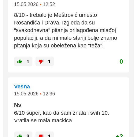
15.05.2026
•
12:52
8/10 - trebalo je Meštrović umesto
Rosandića i Drava. Izgleda da su
"svakodnevna" pitanja prilagođena mlađoj
populaciji, a da mi malo stariji bolje znamo
pitanja koja su obeležena kao "teža".
0
1
1
Vesna
15.05.2026
•
12:36
Ns
6/10 super, kao da sam znala i svih 10.
Vratila se mala mackica.
+2
3
1