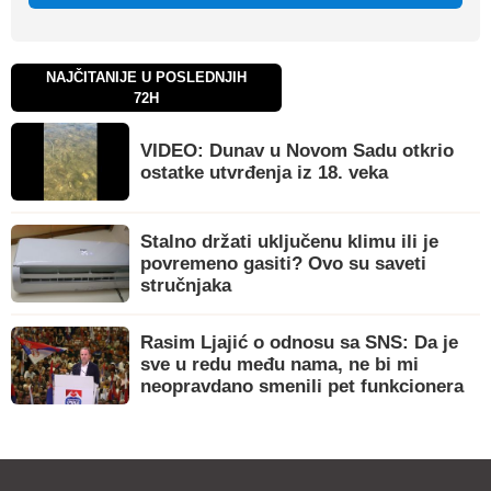
NAJČITANIJE U POSLEDNJIH
72H
VIDEO: Dunav u Novom Sadu otkrio
ostatke utvrđenja iz 18. veka
Stalno držati uključenu klimu ili je
povremeno gasiti? Ovo su saveti
stručnjaka
Rasim Ljajić o odnosu sa SNS: Da je
sve u redu među nama, ne bi mi
neopravdano smenili pet funkcionera