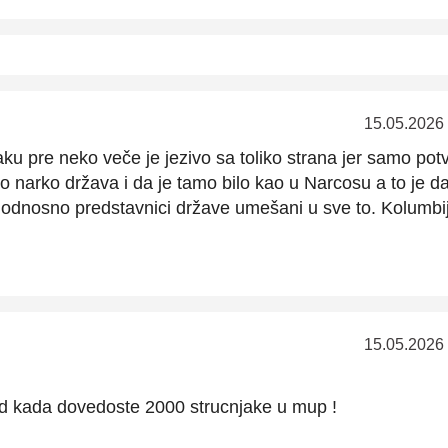
15.05.2026
ku pre neko veče je jezivo sa toliko strana jer samo pot
 narko država i da je tamo bilo kao u Narcosu a to je d
ici odnosno predstavnici države umešani u sve to. Kolumbi
15.05.2026
od kada dovedoste 2000 strucnjake u mup !