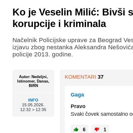
Ko je Veselin Milić: Bivši
korupcije i kriminala
Načelnik Policijske uprave za Beograd Ves
izjavu zbog nestanka Aleksandra Nešovića
policije 2013. godine.
KOMENTARI
37
Autor: Nedeljni,
Istinomer, Danas,
BIRN
Gaga
INFO
15.05.2026.
Pravo
12:32 > 12:35
Svaki čovek samostalno od
6
1