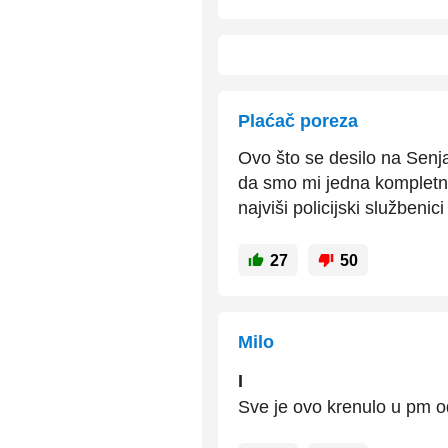
Plaćač poreza
Ovo što se desilo na Senja
da smo mi jedna kompletno
najviši policijski služben
27
50
Milo
I
Sve je ovo krenulo u pm 