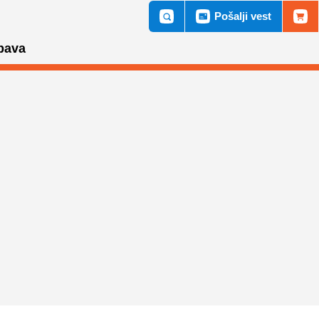
Pošalji vest
bava