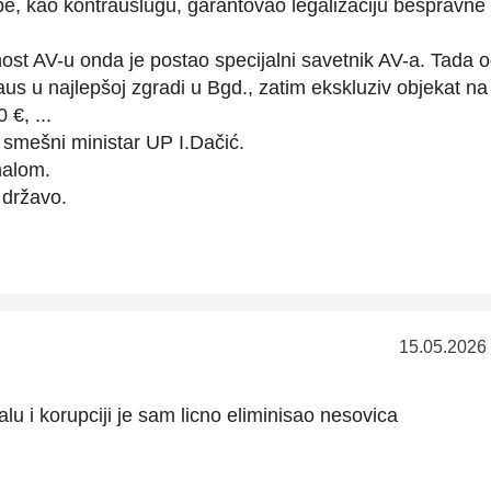
e, kao kontrauslugu, garantovao legalizaciju bespravne
st AV-u onda je postao specijalni savetnik AV-a. Tada 
haus u najlepšoj zgradi u Bgd., zatim ekskluziv objekat na
€, ...
 smešni ministar UP I.Dačić.
nalom.
 državo.
15.05.2026
lu i korupciji je sam licno eliminisao nesovica