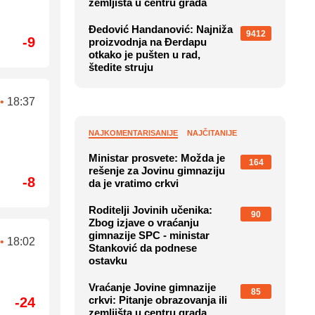
zemljišta u centru grada
Đedović Handanović: Najniža
9412
-9
proizvodnja na Đerdapu
otkako je pušten u rad,
štedite struju
•
18:37
NAJKOMENTARISANIJE
NAJČITANIJE
Ministar prosvete: Možda je
164
rešenje za Jovinu gimnaziju
-8
da je vratimo crkvi
Roditelji Jovinih učenika:
90
Zbog izjave o vraćanju
gimnazije SPC - ministar
•
18:02
Stanković da podnese
ostavku
Vraćanje Jovine gimnazije
85
crkvi: Pitanje obrazovanja ili
-24
zemljišta u centru grada