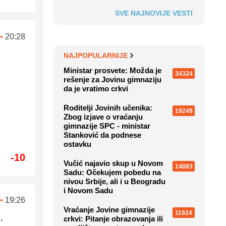
SVE NAJNOVIJE VESTI
•
20:28
NAJPOPULARNIJE
Ministar prosvete: Možda je
34324
rešenje za Jovinu gimnaziju
da je vratimo crkvi
Roditelji Jovinih učenika:
19249
Zbog izjave o vraćanju
gimnazije SPC - ministar
Stanković da podnese
ostavku
-10
Vučić najavio skup u Novom
14883
Sadu: Očekujem pobedu na
nivou Srbije, ali i u Beogradu
i Novom Sadu
•
19:26
Vraćanje Jovine gimnazije
11924
,
crkvi: Pitanje obrazovanja ili