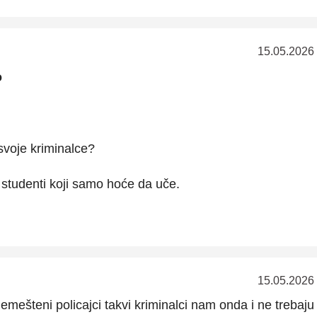
15.05.2026
o
svoje kriminalce?
u studenti koji samo hoće da uče.
15.05.2026
ešteni policajci takvi kriminalci nam onda i ne trebaju 