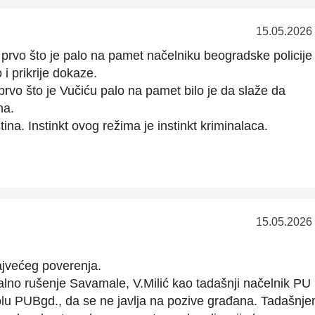
15.05.2026
prvo što je palo na pamet načelniku beogradske policije
o i prikrije dokaze.
rvo što je Vučiću palo na pamet bilo je da slaže da
na.
tina. Instinkt ovog režima je instinkt kriminalaca.
15.05.2026
ajvećeg poverenja.
alno rušenje Savamale, V.Milić kao tadašnji načelnik PU
lu PUBgd., da se ne javlja na pozive građana. Tadašnj