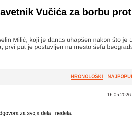
 savetnik Vučića za borbu prot
elin Milić, koji je danas uhapšen nakon što je 
, prvi put je postavljen na mesto šefa beograd
HRONOLOŠKI
NAJPOPUL
16.05.2026
govora za svoja dela i nedela.