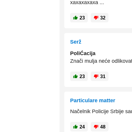
xaxaxaxaxa ...
23
32
Serž
PoliĆacija
Znači mulja neće odlikovat
23
31
Particulare matter
Načelnik Policije Srbije sa
24
48