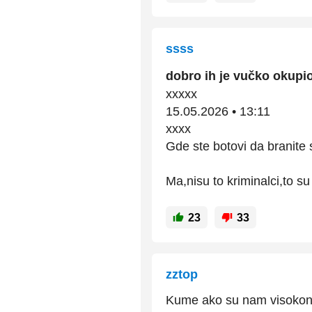
ssss
dobro ih je vučko okupi
xxxxx
15.05.2026 • 13:11
xxxx
Gde ste botovi da branite 
Ma,nisu to kriminalci,to s
23
33
zztop
Kume ako su nam visokonem