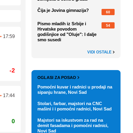
Čija je Jovina gimnazija?
60
Pismo mladih iz Srbije i
54
Hrvatske povodom
godišnjice od "Oluje": I dalje
•
17:59
smo susedi
VIDI OSTALE
-2
OGLASI ZA POSAO
Pomoćni kuvar i radnici u prodaji na
sipanju hrane, Novi Sad
•
17:44
Stolari, farbar, majstori na CNC
mašini i i pomoćni radnici, Novi Sad
Majstori sa iskustvom za rad na
0
demit fasadama i pomoćni radnici,
Novi Sad