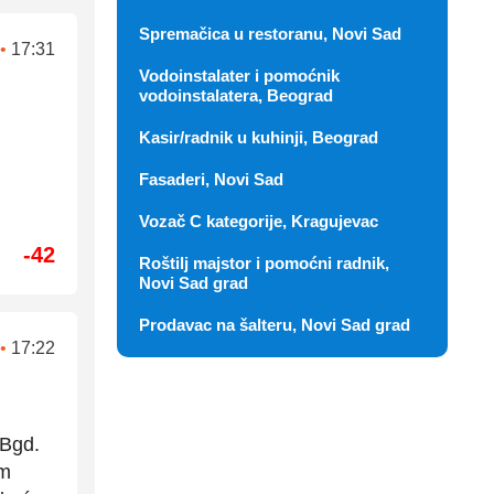
Spremačica u restoranu, Novi Sad
•
17:31
Vodoinstalater i pomoćnik
vodoinstalatera, Beograd
Kasir/radnik u kuhinji, Beograd
Fasaderi, Novi Sad
Vozač C kategorije, Kragujevac
-42
Roštilj majstor i pomoćni radnik,
Novi Sad grad
Prodavac na šalteru, Novi Sad grad
•
17:22
 Bgd.
em