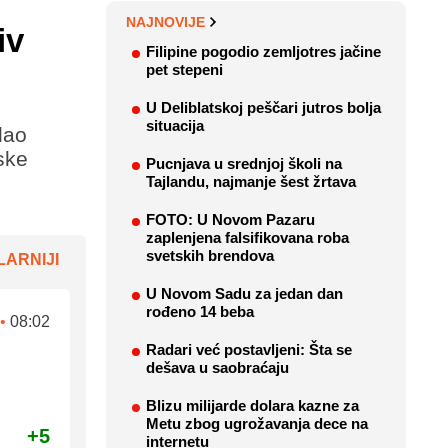
NAJNOVIJE
iv
Filipine pogodio zemljotres jačine
pet stepeni
U Deliblatskoj peščari jutros bolja
situacija
dao
ske
Pucnjava u srednjoj školi na
Tajlandu, najmanje šest žrtava
FOTO: U Novom Pazaru
zaplenjena falsifikovana roba
svetskih brendova
ARNIJI
U Novom Sadu za jedan dan
rođeno 14 beba
•
08:02
Radari već postavljeni: Šta se
dešava u saobraćaju
Blizu milijarde dolara kazne za
Metu zbog ugrožavanja dece na
+5
internetu