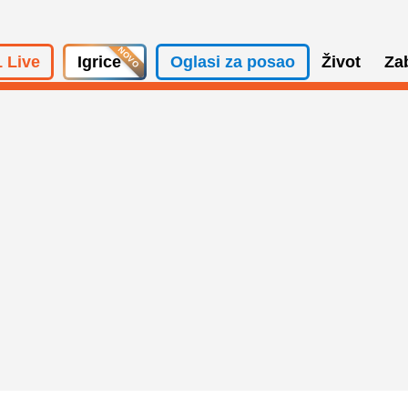
 Live
Igrice
Oglasi za posao
Život
Za