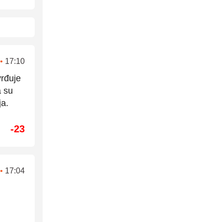
•
17:10
vrđuje
a su
ja.
-23
•
17:04