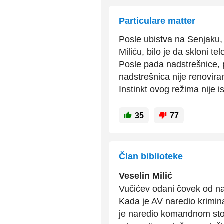
Particulare matter
Posle ubistva na Senjaku, 
Miliću, bilo je da skloni tel
Posle pada nadstrešnice, p
nadstrešnica nije renovira
Instinkt ovog režima nije is
35
77
Član biblioteke
Veselin Milić
Vučićev odani čovek od n
Kada je AV naredio krimin
je naredio komandnom sto