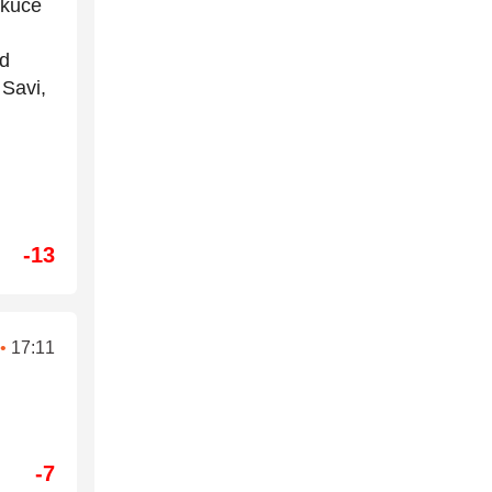
 kuće
od
 Savi,
-13
•
17:11
-7