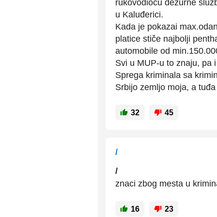
rukovodiocu dežurne služb
u Kaluđerici.
Kada je pokazai max.odano
platice stiče najbolji pent
automobile od min.150.000 
Svi u MUP-u to znaju, pa i
Sprega kriminala sa krimi
Srbijo zemljo moja, a tuđa
32
45
/
/
znaci zbog mesta u krimina
16
23