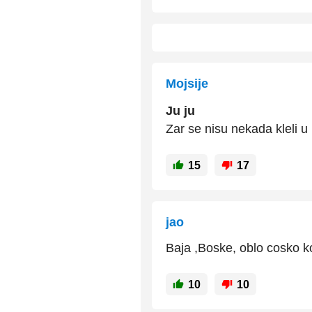
Mojsije
Ju ju
Zar se nisu nekada kleli u
15
17
jao
Baja ,Boske, oblo cosko 
10
10