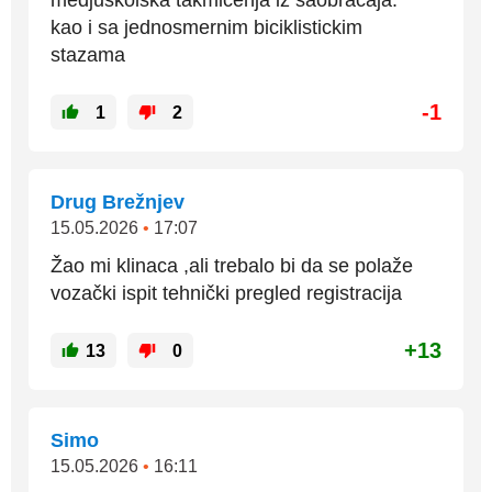
medjuskolska takmicenja iz saobracaja.
kao i sa jednosmernim biciklistickim
stazama
-1
1
2
Drug Brežnjev
15.05.2026
•
17:07
Žao mi klinaca ,ali trebalo bi da se polaže
vozački ispit tehnički pregled registracija
+13
13
0
Simo
15.05.2026
•
16:11