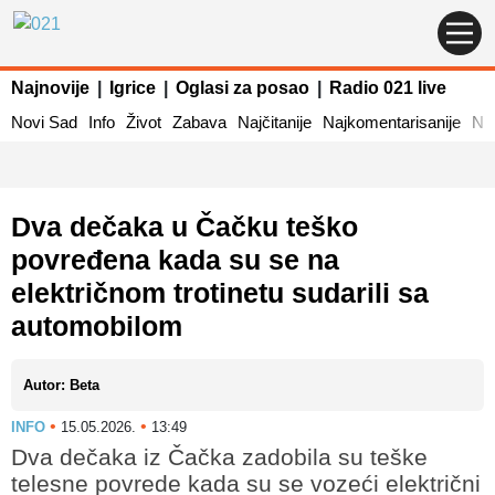
Najnovije
|
Igrice
|
Oglasi za posao
|
Radio 021 live
Novi Sad
Info
Život
Zabava
Najčitanije
Najkomentarisanije
Naj
Dva dečaka u Čačku teško
povređena kada su se na
električnom trotinetu sudarili sa
automobilom
Autor: Beta
•
•
INFO
15.05.2026.
13:49
Dva dečaka iz Čačka zadobila su teške
telesne povrede kada su se vozeći električni