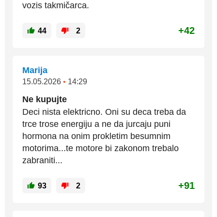
vozis takmičarca.
+42
44
2
Marija
15.05.2026
•
14:29
Ne kupujte
Deci nista elektricno. Oni su deca treba da
trce trose energiju a ne da jurcaju puni
hormona na onim prokletim besumnim
motorima...te motore bi zakonom trebalo
zabraniti...
+91
93
2