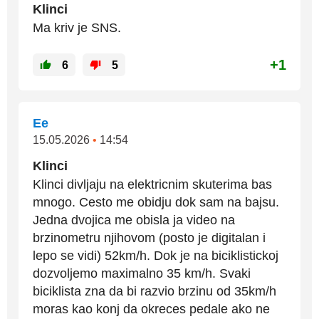
Klinci
Ma kriv je SNS.
+1
6
5
Ee
15.05.2026
•
14:54
Klinci
Klinci divljaju na elektricnim skuterima bas
mnogo. Cesto me obidju dok sam na bajsu.
Jedna dvojica me obisla ja video na
brzinometru njihovom (posto je digitalan i
lepo se vidi) 52km/h. Dok je na biciklistickoj
dozvoljemo maximalno 35 km/h. Svaki
biciklista zna da bi razvio brzinu od 35km/h
moras kao konj da okreces pedale ako ne