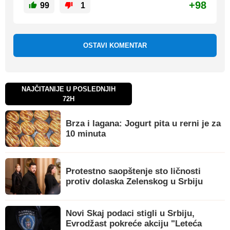
+98
99
1
OSTAVI KOMENTAR
NAJČITANIJE U POSLEDNJIH
72H
Brza i lagana: Jogurt pita u rerni je za
10 minuta
Protestno saopštenje sto ličnosti
protiv dolaska Zelenskog u Srbiju
Novi Skaj podaci stigli u Srbiju,
Evrodžast pokreće akciju "Leteća