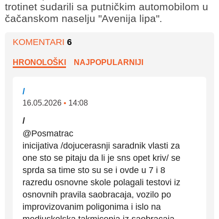
trotinet sudarili sa putničkim automobilom u
čačanskom naselju "Avenija lipa".
KOMENTARI
6
HRONOLOŠKI
NAJPOPULARNIJI
/
16.05.2026
•
14:08
/
@Posmatrac
inicijativa /dojucerasnji saradnik vlasti za
one sto se pitaju da li je sns opet kriv/ se
sprda sa time sto su se i ovde u 7 i 8
razredu osnovne skole polagali testovi iz
osnovnih pravila saobracaja, vozilo po
improvizovanim poligonima i islo na