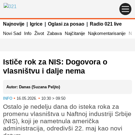
Najnovije
|
Igrice
|
Oglasi za posao
|
Radio 021 live
Novi Sad
Info
Život
Zabava
Najčitanije
Najkomentarisanije
Naj
Ističe rok za NIS: Dogovora o
vlasništvu i dalje nema
Autor: Danas (Suzana Peljto)
•
•
INFO
16.05.2026.
10:30 > 09:50
Ostalo je nedelju dana do isteka roka za
promenu vlasništva u Naftnoj industriji Srbije
(NIS), koji je nametnula američka
administracija, odredivši 22. maj kao novi