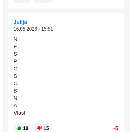
Julija
16.05.2026
•
15:51
N
E
S
P
O
S
O
B
N
A
Vlast
-5
10
15