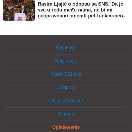
Rasim Ljajić o odnosu sa SNS: Da je
sve u redu među nama, ne bi mi
neopravdano smenili pet funkcionera
Najnovije
Najčitanije
Radio 021 live
Shopins
Oglasi za posao
O nama
Oglašavanje