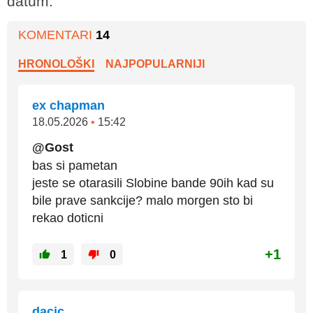
datum.
KOMENTARI
14
HRONOLOŠKI
NAJPOPULARNIJI
ex chapman
18.05.2026
•
15:42
@Gost
bas si pametan
jeste se otarasili Slobine bande 90ih kad su
bile prave sankcije? malo morgen sto bi
rekao doticni
+1
1
0
dacic