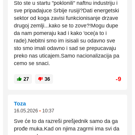
Sto ste u startu "poklonili" naftnu industriju i
sve pripadajuce Srbije rusiji?Dati energetski
sektor od koga zavisi funkcionisanje drzave
drugoj zemlji...kako se to zove?!Mogu dupe
da nam pomeraju kad i kako 'oce(a to i
rade).Nebitni smo im isisali su odavno sve
sto smo imali odavno i sad se prepucavaju
preko nas uticajem.Samo nacionalizacija pa
cemo se snaci.
-9
27
36
Toza
16.05.2026
•
10:37
Sve će to da razreši prešjednik samo da ga
prođe muka.Kad on njima zagrmi ima svi da