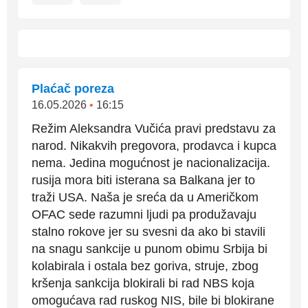
Plaćač poreza
16.05.2026
•
16:15
Režim Aleksandra Vučića pravi predstavu za
narod. Nikakvih pregovora, prodavca i kupca
nema. Jedina mogućnost je nacionalizacija.
rusija mora biti isterana sa Balkana jer to
traži USA. Naša je sreća da u Američkom
OFAC sede razumni ljudi pa produžavaju
stalno rokove jer su svesni da ako bi stavili
na snagu sankcije u punom obimu Srbija bi
kolabirala i ostala bez goriva, struje, zbog
kršenja sankcija blokirali bi rad NBS koja
omogućava rad ruskog NIS, bile bi blokirane