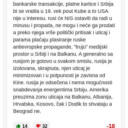
bankarske transakcije, platne kartice i Srbija
bi se vratila u 19. vek pout Kube a to USA
nije u interesu. rusi će NIS ostaviti da radi u
minusu i propada, ne mogu i neće ga prodati
a preko njega vrše politički pritisak i uticaj i
parama plaćaju plasiranje ruske
antievropske propagande, "truju" medijski
prostor u Srbiji i na Balkanu. A generalno sa
rusijom je gotovo u svakom smislu, rusija je
izolovana, skrajnuta, njen uticaj je
minimizovan i u potpunosti je zavisna od
Kine. rusija je odsečena i nema mogućnosti
snabdevanja energentima Srbiju. Amerika
preuzima zonu uticaja na Balkanu, Albanija,
Hrvatska, Kosovo, čak i Dodik to shvataju a
Beograd ne.
-18
14
32