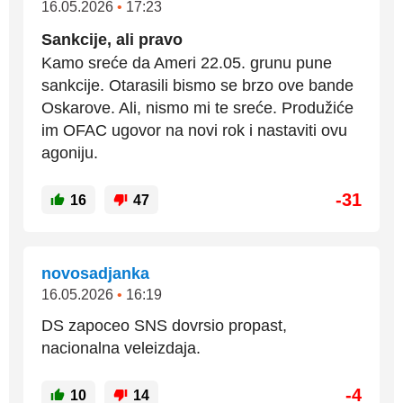
16.05.2026
•
17:23
Sankcije, ali pravo
Kamo sreće da Ameri 22.05. grunu pune
sankcije. Otarasili bismo se brzo ove bande
Oskarove. Ali, nismo mi te sreće. Produžiće
im OFAC ugovor na novi rok i nastaviti ovu
agoniju.
-31
16
47
novosadjanka
16.05.2026
•
16:19
DS zapoceo SNS dovrsio propast,
nacionalna veleizdaja.
-4
10
14