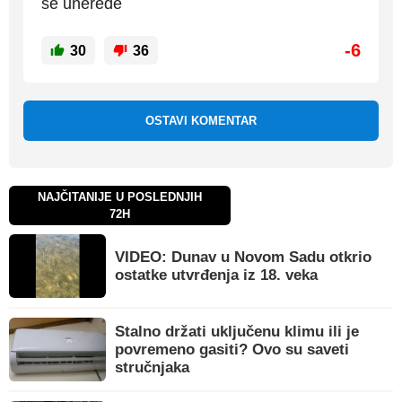
se unerede
-6
30
36
OSTAVI KOMENTAR
NAJČITANIJE U POSLEDNJIH
72H
VIDEO: Dunav u Novom Sadu otkrio
ostatke utvrđenja iz 18. veka
Stalno držati uključenu klimu ili je
povremeno gasiti? Ovo su saveti
stručnjaka