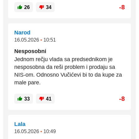
-8
26
34
Narod
16.05.2026
•
10:51
Nesposobni
Jednom rečju vlada sa predsednikom je
nesposobna da reši problem i prodaju sa
NIS-om. Odnosno Vučićevi bi to da kupe za
male pare.
-8
33
41
Lala
16.05.2026
•
10:49