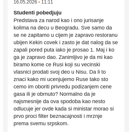
16.05.2026
•
11:11
Studenti pobedjuju
Predstava za narod kao i ono jurisanje
kolima na decu u Beogradu. Sve samo da
se ne zapitamo u cijem je zapravo restoranu
ubijen Kekin covek i zasto je dat nalog da se
zapali pored puta iako je prosao 1. Maj i ko
ga je zapravo dao. Zanimljivo je da mi kao
biramo kome ce Rusi koji su vecinski
vlasnici prodati svoj deo u Nisu. Da li to
znaci kako mi ucenjujemo Ruse tako sto
cemo im oboriti privredu podizanjem cene
gasa ili je obrnuto? Normalno da je
najsmesnije da ova spodoba kao nesto
odlucuje jer ovde kada si ministar morao si
prvo proci filter beznacajnosti i mrznje
prema svemu srpskom.