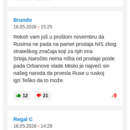
Brundo
16.05.2026
•
15:25
Rekoh vam još u prošlom novembru da
Rusima ne pada na pamet prodaja NIS zbog
strateškog značaja koji za njih ima
Srbija.Naročito nema ništa od prodaje posle
pada Orbanove vlade.Mislio je najveći sin
našeg naroda da prvesla Ruse u ruskoj
igri.Teško da to može.
-9
12
21
Regal C
16.05.2026
•
14:29