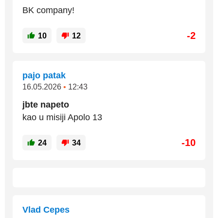
BK company!
-2
10
12
pajo patak
16.05.2026
•
12:43
jbte napeto
kao u misiji Apolo 13
-10
24
34
Vlad Cepes