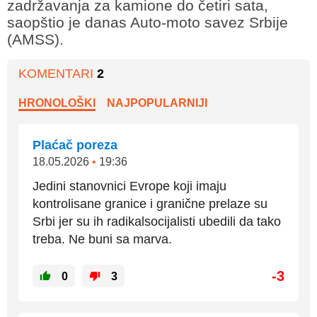
zadržavanja za kamione do četiri sata,
saopštio je danas Auto-moto savez Srbije
(AMSS).
KOMENTARI
2
HRONOLOŠKI
NAJPOPULARNIJI
Plaćač poreza
18.05.2026
•
19:36
Jedini stanovnici Evrope koji imaju
kontrolisane granice i granične prelaze su
Srbi jer su ih radikalsocijalisti ubedili da tako
treba. Ne buni sa marva.
-3
0
3