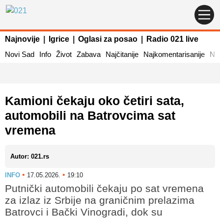
Najnovije
|
Igrice
|
Oglasi za posao
|
Radio 021 live
Novi Sad
Info
Život
Zabava
Najčitanije
Najkomentarisanije
Naj
Kamioni čekaju oko četiri sata,
automobili na Batrovcima sat
vremena
Autor: 021.rs
•
•
INFO
17.05.2026.
19:10
Putnički automobili čekaju po sat vremena
za izlaz iz Srbije na graničnim prelazima
Batrovci i Bački Vinogradi, dok su