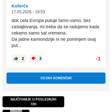
Koferče
17.05.2026
•
19:53
dok cela Evropa putuje tamo-vamo, bez
zastajkivanja, mi treba da se radujemo kada
cekamo samo sat vremena.
Da jadne kamiondzije ni ne pominjem ovaj
put...
-1
2
3
OSTAVI KOMENTAR
NAJČITANIJE U POSLEDNJIH
72H