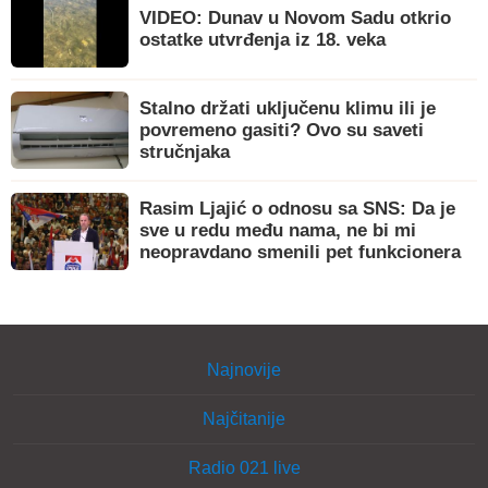
VIDEO: Dunav u Novom Sadu otkrio
ostatke utvrđenja iz 18. veka
Stalno držati uključenu klimu ili je
povremeno gasiti? Ovo su saveti
stručnjaka
Rasim Ljajić o odnosu sa SNS: Da je
sve u redu među nama, ne bi mi
neopravdano smenili pet funkcionera
Najnovije
Najčitanije
Radio 021 live