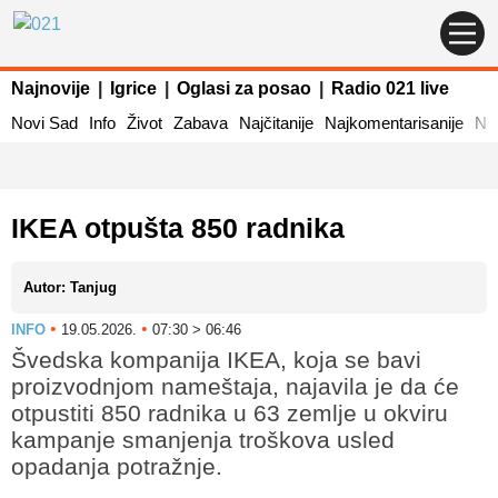
Najnovije
|
Igrice
|
Oglasi za posao
|
Radio 021 live
Novi Sad
Info
Život
Zabava
Najčitanije
Najkomentarisanije
Naj
IKEA otpušta 850 radnika
Autor: Tanjug
•
•
INFO
19.05.2026.
07:30 > 06:46
Švedska kompanija IKEA, koja se bavi
proizvodnjom nameštaja, najavila je da će
otpustiti 850 radnika u 63 zemlje u okviru
kampanje smanjenja troškova usled
opadanja potražnje.