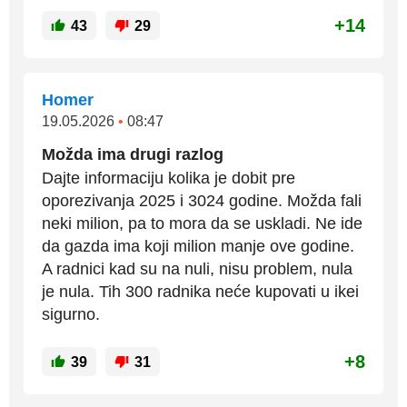
+14
43
29
Homer
19.05.2026
•
08:47
Možda ima drugi razlog
Dajte informaciju kolika je dobit pre
oporezivanja 2025 i 3024 godine. Možda fali
neki milion, pa to mora da se uskladi. Ne ide
da gazda ima koji milion manje ove godine.
A radnici kad su na nuli, nisu problem, nula
je nula. Tih 300 radnika neće kupovati u ikei
sigurno.
+8
39
31