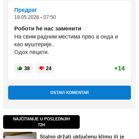
Предраг
19.05.2026
•
07:50
Роботи ће нас заменити
На свим радним местима прво а онда и
као муштерије..
Одох пецати.
+14
38
24
OSTAVI KOMENTAR
NAJČITANIJE U POSLEDNJIH
72H
Stalno držati uključenu klimu ili je