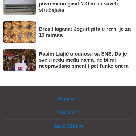
povremeno gasiti? Ovo su saveti
stručnjaka
Brza i lagana: Jogurt pita u rerni je za
10 minuta
Rasim Ljajić o odnosu sa SNS: Da je
sve u redu među nama, ne bi mi
neopravdano smenili pet funkcionera
Najnovije
Najčitanije
Radio 021 live