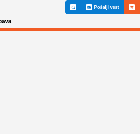
Pošalji vest
bava