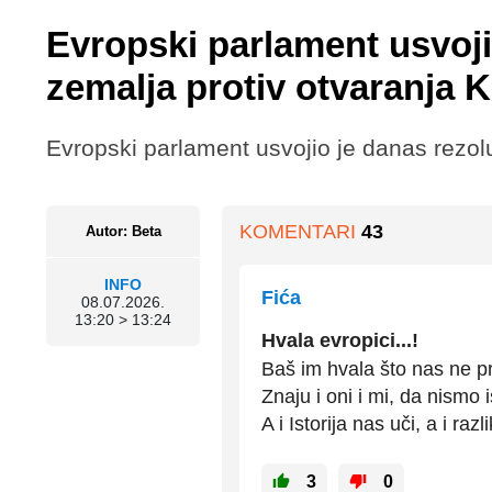
Evropski parlament usvoji
zemalja protiv otvaranja K
Evropski parlament usvojio je danas rezoluc
KOMENTARI
43
Autor: Beta
INFO
Fića
08.07.2026.
13:20 > 13:24
Hvala evropici...!
Baš im hvala što nas ne p
Znaju i oni i mi, da nismo is
A i Istorija nas uči, a i r
3
0