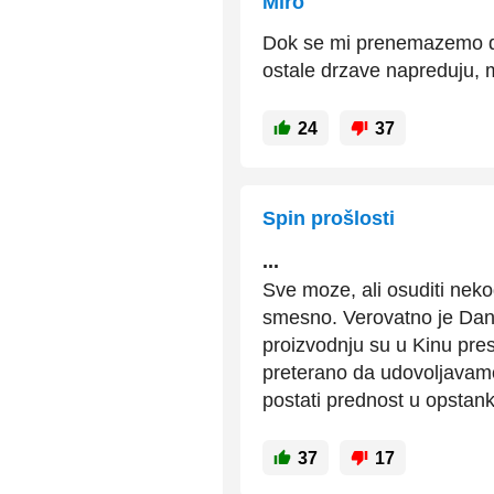
Miro
Dok se mi prenemazemo da
ostale drzave napreduju,
24
37
Spin prošlosti
...
Sve moze, ali osuditi nek
smesno. Verovatno je Dans
proizvodnju su u Kinu pres
preterano da udovoljavam
postati prednost u opstanku
37
17