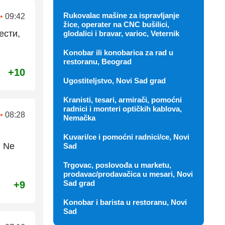
Rukovalac mašine za ispravljanje
•
09:42
žice, operater na CNC bušilici,
ести,
glodalici i bravar, varioc, Veternik
Konobar ili konobarica za rad u
restoranu, Beograd
+10
Ugostiteljstvo, Novi Sad grad
Kranisti, tesari, armirači, pomoćni
radnici i monteri optičkih kablova,
•
08:28
Nemačka
Kuvari/ce i pomoćni radnici/ce, Novi
. Ne
Sad
Trgovac, poslovođa u marketu,
prodavac/prodavačica u mesari, Novi
Sad grad
+9
Konobar i barista u restoranu, Novi
Sad