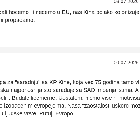
09.07.2026
li hocemo ili necemo u EU, nas Kina polako kolonizuje
 mi propadamo.
09.07.2026
oga za "saradnju" sa KP Kine, koja vec 75 godina tamo vl
ka najponosnija sto sarađuje sa SAD imperijalistima. A
elili. Budale licemerne. Uostalom, nismo vise ni motivisa
o izopacenim evropejcima. Nasa "zaostalost' uskoro mo
 ljudske vrste. Putuj, Evropo....