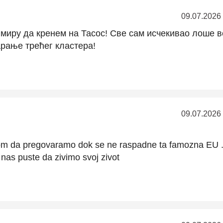
09.07.2026
 миру да кренем на Тасос! Све сам исчекивао лоше в
арање трећег кластера!
09.07.2026
om da pregovaramo dok se ne raspadne ta famozna EU 
nas puste da zivimo svoj zivot