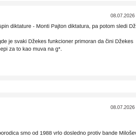
08.07.2026
 spin diktature - Monti Pajton diktatura, pa potom sledi D
 gde je svaki Džekes funkcioner primoran da čini Džekes
 lepi za to kao muva na g*.
08.07.2026
porodica smo od 1988 vrlo dosledno protiv bande Milošev