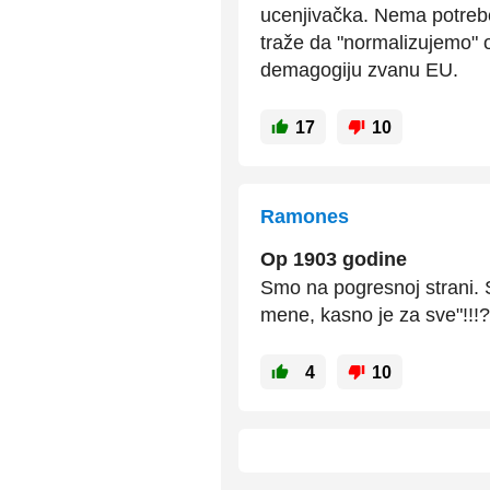
ucenjivačka. Nema potrebe
traže da "normalizujemo" 
demagogiju zvanu EU.
17
10
Ramones
Op 1903 godine
Smo na pogresnoj strani. S
mene, kasno je za sve"!!!?
4
10