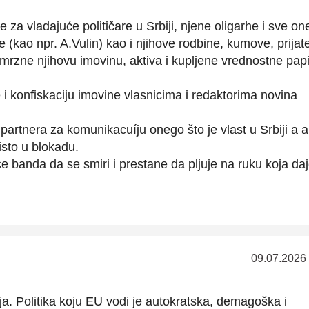
za vladajuće političare u Srbiji, njene oligarhe i sve one
 (kao npr. A.Vulin) kao i njihove rodbine, kumove, prijate
mrzne njihovu imovinu, aktiva i kupljene vrednostne pap
i konfiskaciju imovine vlasnicima i redaktorima novina
artnera za komunikacuíju onego što je vlast u Srbiji a 
 isto u blokadu.
 banda da se smiri i prestane da pljuje na ruku koja daj
09.07.2026
a. Politika koju EU vodi je autokratska, demagoška i