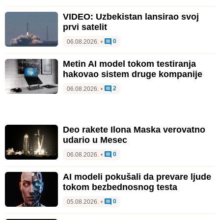
VIDEO: Uzbekistan lansirao svoj
prvi satelit
0
06.08.2026.
•
Metin AI model tokom testiranja
hakovao sistem druge kompanije
2
06.08.2026.
•
Deo rakete Ilona Maska verovatno
udario u Mesec
0
06.08.2026.
•
AI modeli pokušali da prevare ljude
tokom bezbednosnog testa
0
05.08.2026.
•