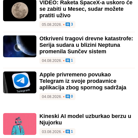
VIDEO: Raketa SpaceX-a uskoro će
se zabiti u Mesec, sudar možete
pratiti uživo
3
05.08.2026.
•
Otkriveni tragovi drevne katastrofe:
Serija sudara u blizini Neptuna
promenila Sunčev sistem
1
04.08.2026.
•
Apple privremeno povukao
Telegram iz svoje prodavnice
aplikacija zbog spornog sadržaja
0
04.08.2026.
•
Kineski AI model uzburkao berzu u
Njujorku
1
03.08.2026.
•