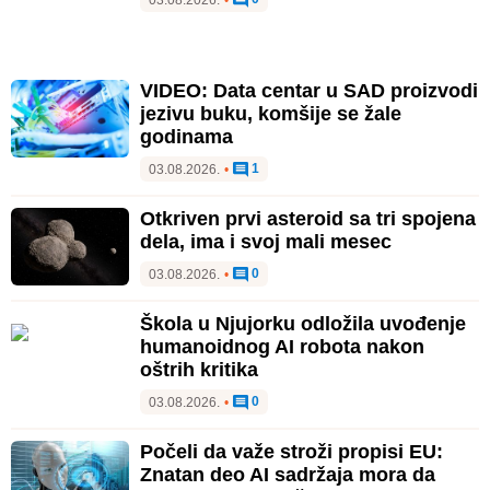
03.08.2026.
•
VIDEO: Data centar u SAD proizvodi
jezivu buku, komšije se žale
godinama
1
03.08.2026.
•
Otkriven prvi asteroid sa tri spojena
dela, ima i svoj mali mesec
0
03.08.2026.
•
Škola u Njujorku odložila uvođenje
humanoidnog AI robota nakon
oštrih kritika
0
03.08.2026.
•
Počeli da važe stroži propisi EU:
Znatan deo AI sadržaja mora da