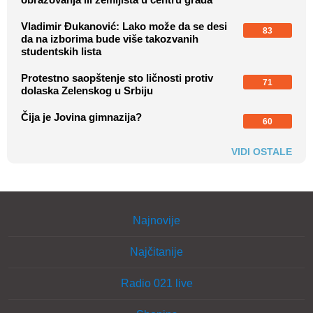
Vladimir Đukanović: Lako može da se desi
83
da na izborima bude više takozvanih
studentskih lista
Protestno saopštenje sto ličnosti protiv
71
dolaska Zelenskog u Srbiju
Čija je Jovina gimnazija?
60
VIDI OSTALE
Najnovije
Najčitanije
Radio 021 live