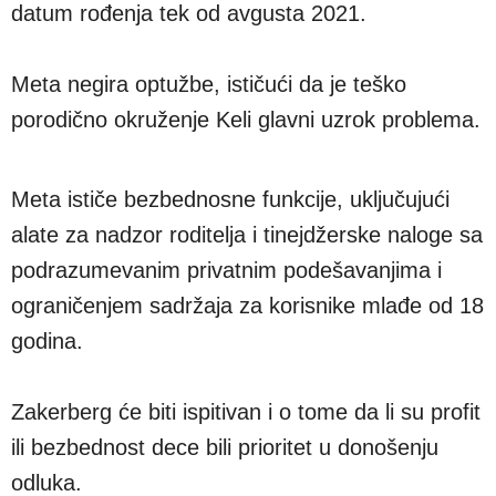
datum rođenja tek od avgusta 2021.
Meta negira optužbe, ističući da je teško
porodično okruženje Keli glavni uzrok problema.
Meta ističe bezbednosne funkcije, uključujući
alate za nadzor roditelja i tinejdžerske naloge sa
podrazumevanim privatnim podešavanjima i
ograničenjem sadržaja za korisnike mlađe od 18
godina.
Zakerberg će biti ispitivan i o tome da li su profit
ili bezbednost dece bili prioritet u donošenju
odluka.