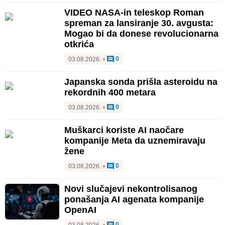
VIDEO NASA-in teleskop Roman
spreman za lansiranje 30. avgusta:
Mogao bi da donese revolucionarna
otkrića
0
03.08.2026.
•
Japanska sonda prišla asteroidu na
rekordnih 400 metara
0
03.08.2026.
•
Muškarci koriste AI naočare
kompanije Meta da uznemiravaju
žene
0
03.08.2026.
•
Novi slučajevi nekontrolisanog
ponašanja AI agenata kompanije
OpenAI
0