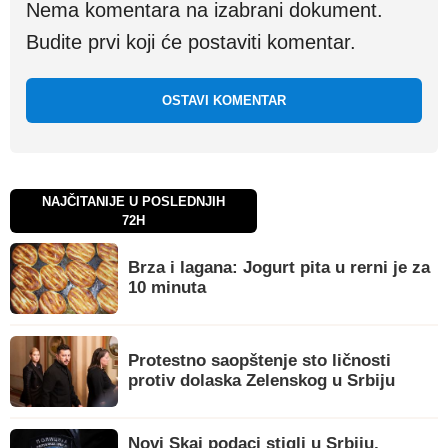
Nema komentara na izabrani dokument.
Budite prvi koji će postaviti komentar.
OSTAVI KOMENTAR
NAJČITANIJE U POSLEDNJIH
72H
Brza i lagana: Jogurt pita u rerni je za
10 minuta
Protestno saopštenje sto ličnosti
protiv dolaska Zelenskog u Srbiju
Novi Skaj podaci stigli u Srbiju,