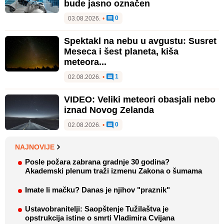
bude jasno označen
0
03.08.2026.
•
Spektakl na nebu u avgustu: Susret
Meseca i šest planeta, kiša
meteora...
1
02.08.2026.
•
VIDEO: Veliki meteori obasjali nebo
iznad Novog Zelanda
0
02.08.2026.
•
NAJNOVIJE
Posle požara zabrana gradnje 30 godina?
Akademski plenum traži izmenu Zakona o šumama
Imate li mačku? Danas je njihov "praznik"
Ustavobranitelji: Saopštenje Tužilaštva je
opstrukcija istine o smrti Vladimira Cvijana