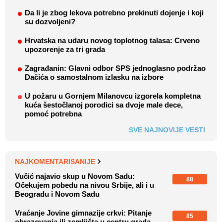
Da li je zbog lekova potrebno prekinuti dojenje i koji
su dozvoljeni?
Hrvatska na udaru novog toplotnog talasa: Crveno
upozorenje za tri grada
Zagrađanin: Glavni odbor SPS jednoglasno podržao
Dačića o samostalnom izlasku na izbore
U požaru u Gornjem Milanovcu izgorela kompletna
kuća šestočlanoj porodici sa dvoje male dece,
pomoć potrebna
SVE NAJNOVIJE VESTI
NAJKOMENTARISANIJE
Vučić najavio skup u Novom Sadu:
88
Očekujem pobedu na nivou Srbije, ali i u
Beogradu i Novom Sadu
Vraćanje Jovine gimnazije crkvi: Pitanje
85
obrazovanja ili zemljišta u centru grada