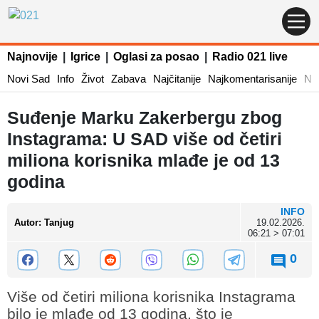
Najnovije
|
Igrice
|
Oglasi za posao
|
Radio 021 live
Novi Sad
Info
Život
Zabava
Najčitanije
Najkomentarisanije
Naj
Suđenje Marku Zakerbergu zbog
Instagrama: U SAD više od četiri
miliona korisnika mlađe je od 13
godina
INFO
Autor
:
Tanjug
19.02.2026.
06:21 > 07:01
0
Više od četiri miliona korisnika Instagrama
bilo je mlađe od 13 godina, što je