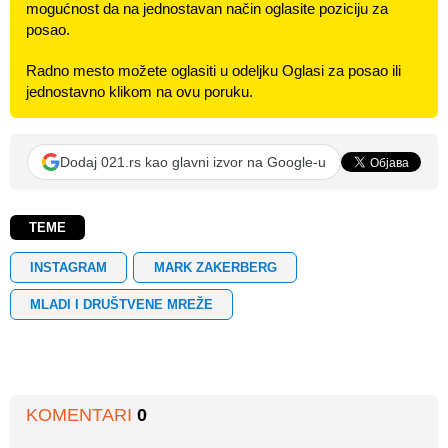
mogućnost da na jednostavan način oglasite poziciju za
posao.
Radno mesto možete oglasiti u odeljku Oglasi za posao ili
jednostavno klikom na ovu poruku.
Dodaj 021.rs kao glavni izvor na Google-u
TEME
INSTAGRAM
MARK ZAKERBERG
MLADI I DRUŠTVENE MREŽE
KOMENTARI
0