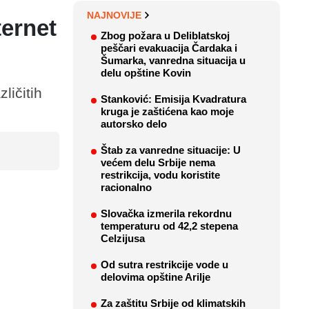
NAJNOVIJE
ternet
Zbog požara u Deliblatskoj
peščari evakuacija Čardaka i
Šumarka, vanredna situacija u
delu opštine Kovin
ličitih
Stanković: Emisija Kvadratura
kruga je zaštićena kao moje
autorsko delo
Štab za vanredne situacije: U
većem delu Srbije nema
restrikcija, vodu koristite
racionalno
Slovačka izmerila rekordnu
temperaturu od 42,2 stepena
Celzijusa
Od sutra restrikcije vode u
delovima opštine Arilje
Za zaštitu Srbije od klimatskih