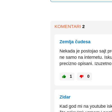
KOMENTARI
2
Zemlja čudesa
Nekada je postojao sajt p
ne samo na internetu. Iskus
precizno opisani. Izuzetno
1
0
Zidar
Kad god mi na youtube isk