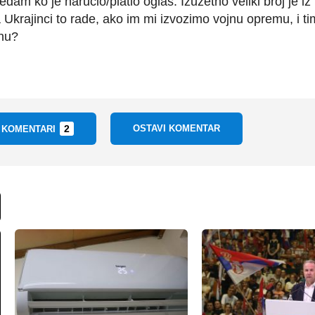
dam ko je naručio/platio oglas. Izuzetno veliki broj je iz
Ukrajinci to rade, ako im mi izvozimo vojnu opremu, i t
inu?
2
OSTAVI KOMENTAR
I KOMENTARI