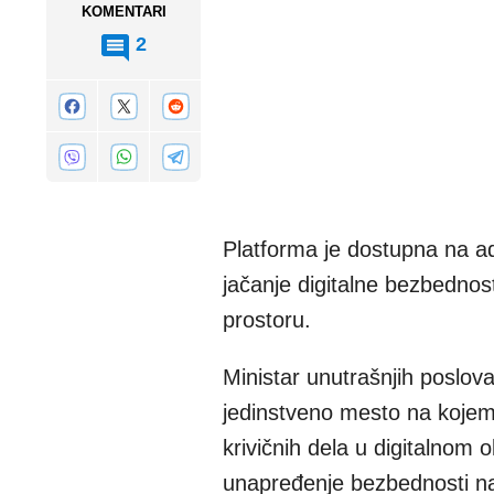
KOMENTARI
2
Platforma je dostupna na a
jačanje digitalne bezbednost
prostoru.
Ministar unutrašnjih poslova
jedinstveno mesto na kojem g
krivičnih dela u digitalnom 
unapređenje bezbednosti na