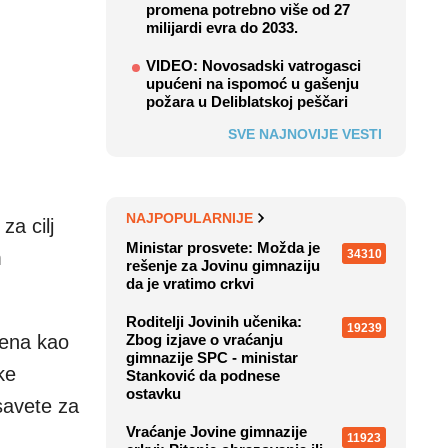
promena potrebno više od 27
milijardi evra do 2033.
VIDEO: Novosadski vatrogasci
upućeni na ispomoć u gašenju
požara u Deliblatskoj peščari
SVE NAJNOVIJE VESTI
NAJPOPULARNIJE
za cilj
Ministar prosvete: Možda je
34310
m
rešenje za Jovinu gimnaziju
da je vratimo crkvi
Roditelji Jovinih učenika:
19239
jena kao
Zbog izjave o vraćanju
gimnazije SPC - ministar
ke
Stanković da podnese
ostavku
 savete za
Vraćanje Jovine gimnazije
11923