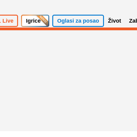
 Live
Igrice
Oglasi za posao
Život
Za