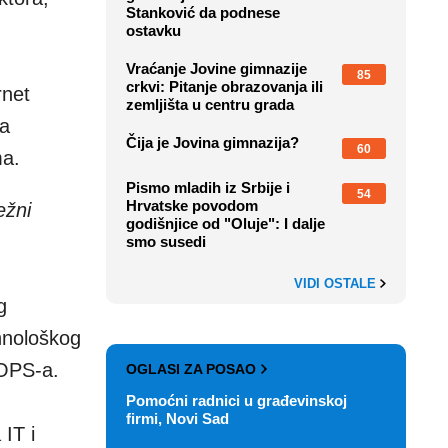
Stanković da podnese
ostavku
Vraćanje Jovine gimnazije
85
crkvi: Pitanje obrazovanja ili
rnet
zemljišta u centru grada
sa
Čija je Jovina gimnazija?
60
ma.
Pismo mladih iz Srbije i
54
Hrvatske povodom
ežni
godišnjice od "Oluje": I dalje
smo susedi
VIDI OSTALE
g
hnološkog
NOPS-a.
OGLASI ZA POSAO
Pomoćni radnici u građevinskoj
firmi, Novi Sad
 IT i