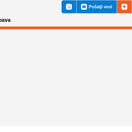
Pošalji vest
bava