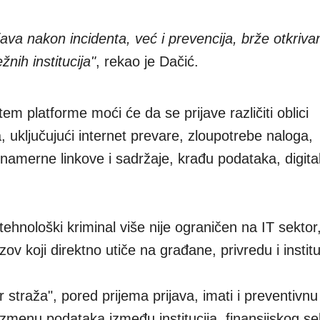
java nakon incidenta, već i prevencija, brže otkrivan
žnih institucija"
, rekao je Dačić.
m platforme moći će da se prijave različiti oblici
 uključujući internet prevare, zloupotrebe naloga,
namerne linkove i sadržaje, krađu podataka, digital
tehnološki kriminal više nije ograničen na IT sektor
ov koji direktno utiče na građane, privredu i institu
 straža", pored prijema prijava, imati i preventivnu 
zmenu podataka između institucija, finansijskog se