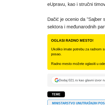
eUpravu, kao i stručni timo
Dačić je ocenio da "Sajber s
sektora i međunarodnih part
OGLASI RADNO MESTO!
Ukoliko imate potrebu za radnom s
posao.
Radno mesto možete oglasiti u odel
Dodaj 021.rs kao glavni izvor 
TEME
MINISTARSTVO UNUTRAŠNJIH PO