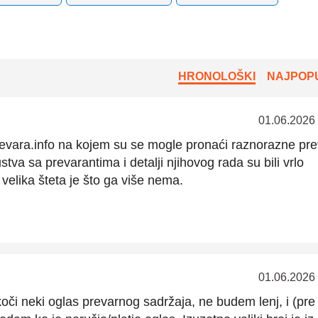
HRONOLOŠKI
NAJPOPU
01.06.2026
revara.info na kojem su se mogle pronaći raznorazne pre
tva sa prevarantima i detalji njihovog rada su bili vrlo
 velika šteta je što ga više nema.
01.06.2026
oči neki oglas prevarnog sadržaja, ne budem lenj, i (pr