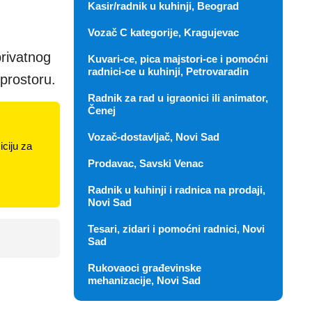
Kasir/radnik u kuhinji, Beograd
Vozač C kategorije, Kragujevac
privatnog
Kuvari-ce, pica majstori-ce i pomoćni
radnici-ce u kuhinji, Petrovaradin
prostoru.
Radnik za rad u igraonici ili animator,
Čenej
Vozač-dostavljač, Novi Sad
ciju za
Prodavac, Savski Venac
Radnik u kuhinji i radnica na prodaji,
Novi Sad
Tesari, zidari i pomoćni radnici, Novi
Sad
Rukovaoci građevinske
mehanizacije, Novi Sad