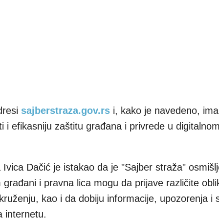
dresi
sajberstraza.gov.rs
i, kako je navedeno, ima 
i i efikasniju zaštitu građana i privrede u digitalno
 Ivica Dačić je istakao da je "Sajber straža" osmišl
rađani i pravna lica mogu da prijave različite obli
okruženju, kao i da dobiju informacije, upozorenja i
 internetu.