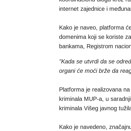
internet zajednice i međuna
Kako je naveo, platforma će
domenima koji se koriste za
bankama, Registrom naciona
"Kada se utvrdi da se određen
organi će moći brže da reagu
Platforma je realizovana na 
kriminala MUP-a, u saradnj
kriminala Višeg javnog tuž
Kako je navedeno, značajnu u