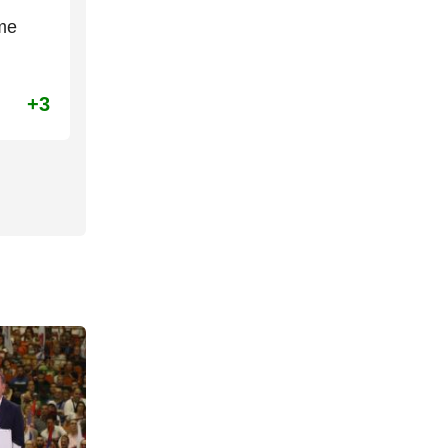
ime
+3