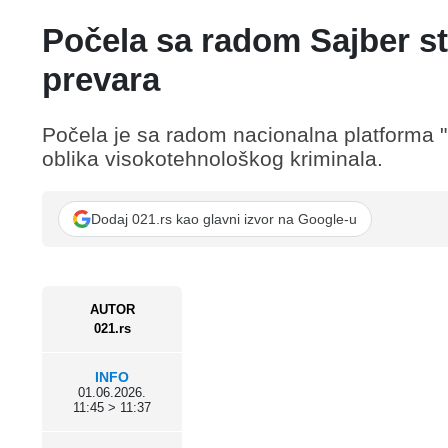
Počela sa radom Sajber stra
prevara
Počela je sa radom nacionalna platforma "Sa
oblika visokotehnološkog kriminala.
Dodaj 021.rs kao glavni izvor na Google-u
AUTOR
021.rs
INFO
01.06.2026.
11:45 > 11:37