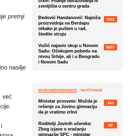
crkvi: Pitanje obrazovanja ili
zemljišta u centru grada
je pretnji
Đedović Handanović: Najniža
9411
proizvodnja na Đerdapu
otkako je pušten u rad,
štedite struju
Vučić najavio skup u Novom
8807
Sadu: Očekujem pobedu na
nivou Srbije, ali i u Beogradu
i Novom Sadu
no nasilje
NAJKOMENTARISANIJE
NAJČITANIJE
, već
Ministar prosvete: Možda je
164
cije.
rešenje za Jovinu gimnaziju
da je vratimo crkvi
Roditelji Jovinih učenika:
i
90
Zbog izjave o vraćanju
gimnazije SPC - ministar
ktora,