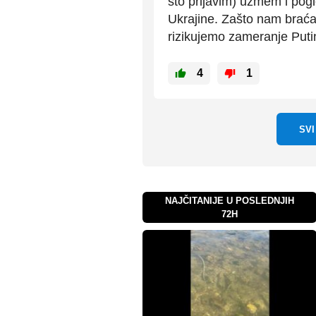
što prijavim) uzmem i pogle
Ukrajine. Zašto nam braća 
rizikujemo zameranje Put
4
1
SV
NAJČITANIJE U POSLEDNJIH
72H