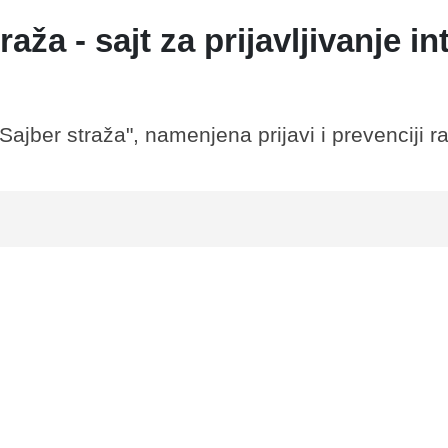
ža - sajt za prijavljivanje in
jber straža", namenjena prijavi i prevenciji raz