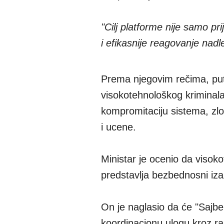
"Cilj platforme nije samo pri
i efikasnije reagovanje nadle
Prema njegovim rečima, pute
visokotehnološkog kriminala,
kompromitaciju sistema, zlo
i ucene.
Ministar je ocenio da visoko
predstavlja bezbednosni izaz
On je naglasio da će "Sajber
koordinacionu ulogu kroz ra