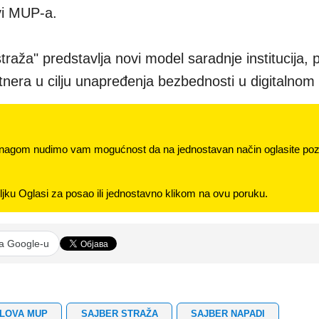
vi MUP-a.
traža" predstavlja novi model saradnje institucija, 
nera u cilju unapređenja bezbednosti u digitalnom 
nagom nudimo vam mogućnost da na jednostavan način oglasite pozi
jku Oglasi za posao ili jednostavno klikom na ovu poruku.
na Google-u
SLOVA MUP
SAJBER STRAŽA
SAJBER NAPADI