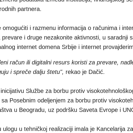
rodnih partnera.
 omogućiti i razmenu informacija o računima i inte
 prevare i druge nezakonite aktivnosti, u saradnji 
lnog internet domena Srbije i internet provajderi
i račun ili digitalni resurs koristi za prevare, nadl
ju i spreče dalju štetu",
rekao je Dačić.
inicijativu Službe za borbu protiv visokotehnološko
i sa Posebnim odeljenjem za borbu protiv visokote
ilaštva u Beogradu, uz podršku Saveta Evrope i U
logu u tehničkoj realizaciji imala je Kancelarija za