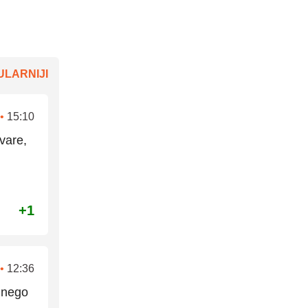
LARNIJI
•
15:10
vare,
+1
•
12:36
e nego