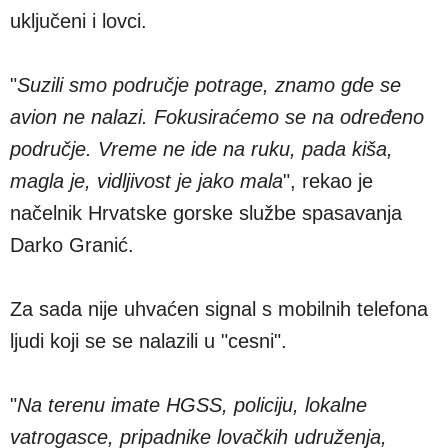
uključeni i lovci.
"
Suzili smo područje potrage, znamo gde se
avion ne nalazi. Fokusiraćemo se na određeno
područje. Vreme ne ide na ruku, pada kiša,
magla je, vidljivost je jako mala
", rekao je
načelnik Hrvatske gorske službe spasavanja
Darko Granić.
Za sada nije uhvaćen signal s mobilnih telefona
ljudi koji se se nalazili u "cesni".
"
Na terenu imate HGSS, policiju, lokalne
vatrogasce, pripadnike lovačkih udruženja,