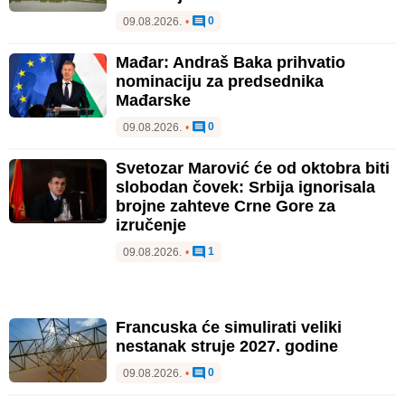
0
09.08.2026.
•
Mađar: Andraš Baka prihvatio
nominaciju za predsednika
Mađarske
0
09.08.2026.
•
Svetozar Marović će od oktobra biti
slobodan čovek: Srbija ignorisala
brojne zahteve Crne Gore za
izručenje
1
09.08.2026.
•
Francuska će simulirati veliki
nestanak struje 2027. godine
0
09.08.2026.
•