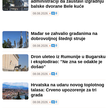
administraciji da zaustavi izgradnju
balske dvorane Bele kuće
0
08.08.2026.
•
Mađar se zahvalio građanima na
dobrovoljnoj štednji struje
0
08.08.2026.
•
Dron uleteo iz Rumunije u Bugarsku
i eksplodirao: "Ne zna se odakle je
došao"
4
08.08.2026.
•
Hrvatska na udaru novog toplotnog
talasa: Crveno upozorenje za tri
grada
0
08.08.2026.
•