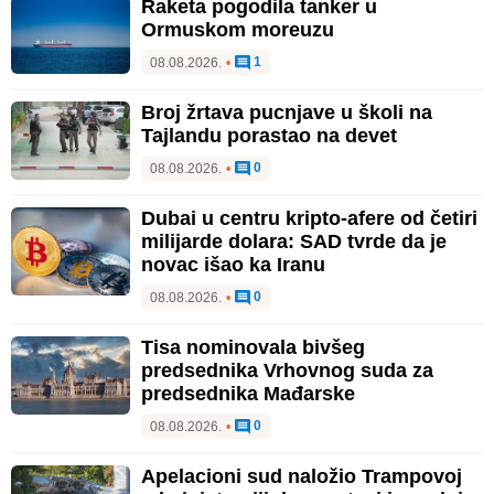
Raketa pogodila tanker u
Ormuskom moreuzu
1
08.08.2026.
•
Broj žrtava pucnjave u školi na
Tajlandu porastao na devet
0
08.08.2026.
•
Dubai u centru kripto-afere od četiri
milijarde dolara: SAD tvrde da je
novac išao ka Iranu
0
08.08.2026.
•
Tisa nominovala bivšeg
predsednika Vrhovnog suda za
predsednika Mađarske
0
08.08.2026.
•
Apelacioni sud naložio Trampovoj