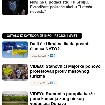
Novi Skaj podaci stigli u Srbiju,
Evrodžast pokreće akciju "Leteća
nevesta"
OSTALO IZ KATEGORIJE INFO - REGION I SVET
Da li će Ukrajina ikada postati
članica NATO?
0
09.08.2026.
•
VIDEO: Stanovnici Majorke ponovo
protestovali protiv masovnog
turizma
1
09.08.2026.
•
VIDEO: Rumunija potopila barže
pune kamenja zbog niskog
vodostaja Dunava