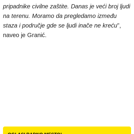
pripadnike civilne zaštite. Danas je veći broj ljudi
na terenu. Moramo da pregledamo između
staza i područje gde se ljudi inače ne kreću
",
naveo je Granić.