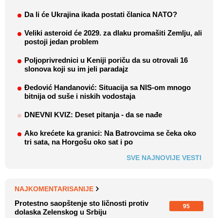
Da li će Ukrajina ikada postati članica NATO?
Veliki asteroid će 2029. za dlaku promašiti Zemlju, ali
postoji jedan problem
Poljoprivrednici u Keniji poriču da su otrovali 16
slonova koji su im jeli paradajz
Đedović Handanović: Situacija sa NIS-om mnogo
bitnija od suše i niskih vodostaja
DNEVNI KVIZ: Deset pitanja - da se nađe
Ako krećete ka granici: Na Batrovcima se čeka oko
tri sata, na Horgošu oko sat i po
SVE NAJNOVIJE VESTI
NAJKOMENTARISANIJE
Protestno saopštenje sto ličnosti protiv
95
dolaska Zelenskog u Srbiju