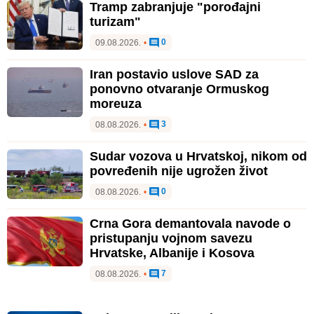
Tramp zabranjuje "porođajni
turizam"
0
09.08.2026.
•
Iran postavio uslove SAD za
ponovno otvaranje Ormuskog
moreuza
3
08.08.2026.
•
Sudar vozova u Hrvatskoj, nikom od
povređenih nije ugrožen život
0
08.08.2026.
•
Crna Gora demantovala navode o
pristupanju vojnom savezu
Hrvatske, Albanije i Kosova
7
08.08.2026.
•