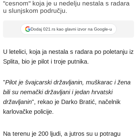
"cesnom" koja je u nedelju nestala s radara
u slunjskom području.
Dodaj 021.rs kao glavni izvor na Google-u
U letelici, koja ja nestala s radara po poletanju iz
Splita, bio je pilot i troje putnika.
"
Pilot je švajcarski državljanin, muškarac i žena
bili su nemački državljani i jedan hrvatski
državljanin
", rekao je Darko Bratić, načelnik
karlovačke policije.
Na terenu je 200 ljudi, a jutros su u potragu