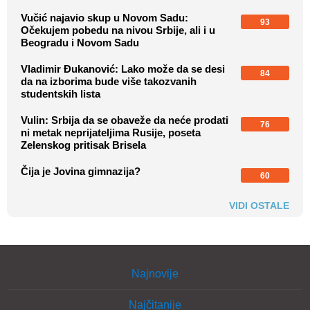
Vučić najavio skup u Novom Sadu:
93
Očekujem pobedu na nivou Srbije, ali i u
Beogradu i Novom Sadu
Vladimir Đukanović: Lako može da se desi
84
da na izborima bude više takozvanih
studentskih lista
Vulin: Srbija da se obaveže da neće prodati
76
ni metak neprijateljima Rusije, poseta
Zelenskog pritisak Brisela
Čija je Jovina gimnazija?
60
VIDI OSTALE
Najnovije
Najčitanije