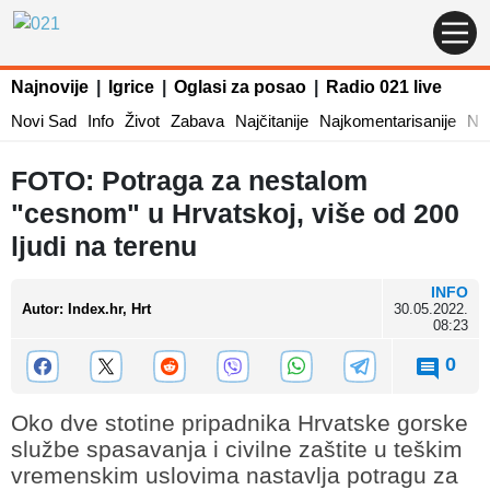
Najnovije
|
Igrice
|
Oglasi za posao
|
Radio 021 live
Novi Sad
Info
Život
Zabava
Najčitanije
Najkomentarisanije
Naj
FOTO: Potraga za nestalom
"cesnom" u Hrvatskoj, više od 200
ljudi na terenu
INFO
Autor
:
Index.hr, Hrt
30.05.2022.
08:23
0
Oko dve stotine pripadnika Hrvatske gorske
službe spasavanja i civilne zaštite u teškim
vremenskim uslovima nastavlja potragu za