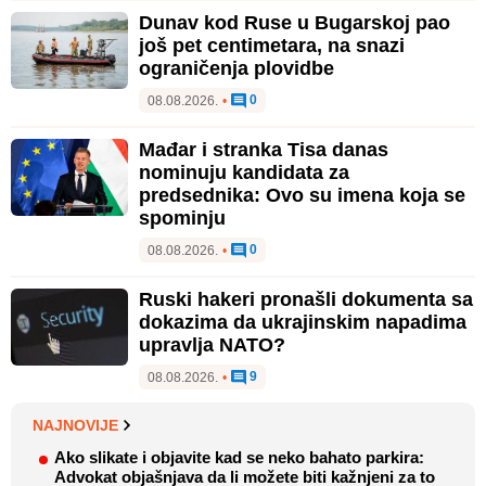
Dunav kod Ruse u Bugarskoj pao
još pet centimetara, na snazi
ograničenja plovidbe
0
08.08.2026.
•
Mađar i stranka Tisa danas
nominuju kandidata za
predsednika: Ovo su imena koja se
spominju
0
08.08.2026.
•
Ruski hakeri pronašli dokumenta sa
dokazima da ukrajinskim napadima
upravlja NATO?
9
08.08.2026.
•
NAJNOVIJE
Ako slikate i objavite kad se neko bahato parkira:
Advokat objašnjava da li možete biti kažnjeni za to